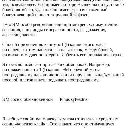
зуд, освежающее. Его применяют при мышечных и суставных
болях, люмбаго, ударах. Оно имеет ярко выраженный
болеутоляющий и анестезирующий эффект.
!Это ЭМ особо рекомендовано при мигренях, помутнении
сознания, в периоды гиперактивности, раздражения,
агрессии, злости.
Способ применения: капнуть 1 (!) каплю этого масла
на палец, а затем нанести его на затылок, между бровей,
на виски и медленно втереть. Избегать его попадания в глаза.
Это масло помогает при лёгких обмороках. Например,
на пляже: нанести 1 (!) каплю ЭМ перечной мяты
пострадавшему на кончик носа или пару капель на бумажный
носовой платок и дать подышать пострадавшему.
ЭМ сосны обыкновенной —
Pinus sylvestris
Лечебные свойства: молекулы масла относятся к средствам
серии «кортизон-лайк». Это значит, что оно стимулирует