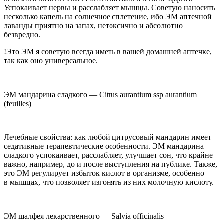
Успокаивает нервы и расслабляет мышцы. Советую наносить
несколько капель на солнечное сплетение, ибо ЭМ аптечной
лаванды приятно на запах, нетоксично и абсолютно
безвредно.
!Это ЭМ я советую всегда иметь в вашей домашней аптечке,
так как оно универсальное.
ЭМ мандарина сладкого — Citrus aurantium ssp aurantium
(feuilles)
Лечебные свойства: как любой цитрусовый мандарин имеет
седативные терапевтические особенности. ЭМ мандарина
сладкого успокаивает, расслабляет, улучшает сон, что крайне
важно, например, до и после выступления на публике. Также,
это ЭМ регулирует избыток
кислот
в организме, особенно
в мышцах, что позволяет изгонять из них молочную
кислот
у.
ЭМ шалфея лекарственного —
Salvia officinalis