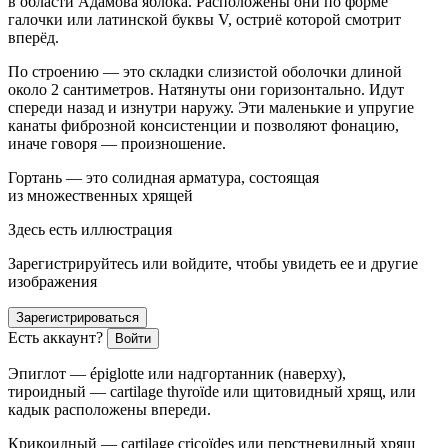
в области Адамова яблока. Расположены они по форме
галочки или латинской буквы V, остриё которой смотрит
вперёд.
По строению — это складки слизистой оболочки длиной
около 2 сантиметров. Натянуты они горизонтально. Идут
спереди назад и изнутри наружу. Эти маленькие и упругие
канаты фиброзной консистенции и позволяют фонацию,
иначе говоря — произношение.
Гортань — это солидная арматура, состоящая
из множественных хрящей
Здесь есть иллюстрация
Зарегистрируйтесь или войдите, чтобы увидеть ее и другие
изображения
Зарегистрироваться
Есть аккаунт?
Войти
Эпиглот — épiglotte или надгортанник (наверху),
тироидный — cartilage thyroïde или щитовидный хрящ, или
кадык расположены впереди.
Крикоидный — cartilage cricoïdes или перстневидный хрящ