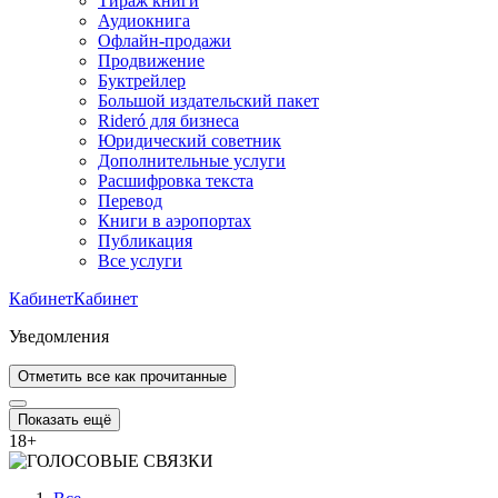
Тираж книги
Аудиокнига
Офлайн-продажи
Продвижение
Буктрейлер
Большой издательский пакет
Rideró для бизнеса
Юридический советник
Дополнительные услуги
Расшифровка текста
Перевод
Книги в аэропортах
Публикация
Все услуги
Кабинет
Кабинет
Уведомления
Отметить все как прочитанные
Показать ещё
18
+