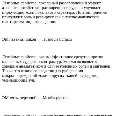
Лечебные свойства: локальный разогревающий эффект,
а значит способствует расширению сосудов и улучшает
циркуляцию кожи локального характера. По этой причине
притупляет боль и реагирует как антиспазмалгическое
и антиревматоидное средство.
ЭМ лаванды дикой —
lavandula burnatii
Лечебные свойства: очень эффективное средство против
мышечных судорог и контрактур. Это масло является
хорошим анальгетиком в случае головных болей и мигреней.
Также это отличное средство для рубцевания
микроповреждений кожи и других тканей и средство,
уменьшающее зуд.
ЭМ мяты перечной —
Mentha piperita
Лечебные свойства: сильное болеутоляющее, успокаивающее