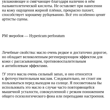
увлажняющее и смягчающее благодаря наличию в нём
пальмитолетической
кислот
ы. Не оставляет при нанесении
на кожу ощущения жирной плёнки, прекрасно пахнет,
способствует хорошему рубцеванию. Всё это особенно ценят
артисты сцены.
РМ зверобоя — Hypericum perforatum
Лечебные свойства: масло очень редкое и достаточно дорогое,
но обладает великолепным регенерирующим эффектом для
кожи с рассасывающим, противовоспалительным
и антиболевым эффектами.
!У этого масла очень сильный запах, и оно относится
к фоточуствительным маслам. Следовательно, не стоит им
пользоваться перед выходом на солнце. Я посоветовала бы
использовать это масло в случае часто повторяющейся
мышечной усталости,
совокупл
енной с резким понижением
общего психологического фона или перепадами настроения.