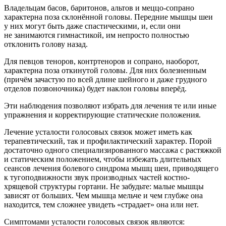
Владельцам
басов, баритонов, альтов и меццо-сопрано
характерна поза склонённой головы. Передние мышцы шеи
у них могут быть даже спастическими, и, если они
не занимаются гимнастикой, им непросто полностью
отклонить голову назад.
Для певцов
теноров, контртеноров и сопрано
, наоборот,
характерна поза откинутой головы. Для них болезненным
(причём зачастую по всей длине шейного и даже грудного
отделов позвоночника) будет наклон головы вперёд.
Эти наблюдения позволяют избрать для лечения те или иные
упражнения и корректирующие статические положения.
Лечение усталости голосовых связок может иметь как
терапевтический, так и профилактический характер. Порой
достаточно одного специализированного массажа с растяжкой
и статическим положением, чтобы избежать длительных
сеансов лечения болевого синдрома мышц шеи, приводящего
к тугоподвижности звук производных частей костно-
хрящевой структуры гортани. Не забудьте: малые мышцы
зависят от больших. Чем мышца мельче и чем глубже она
находится, тем сложнее увидеть «страдает» она или нет.
Симптомами усталости голосовых связок являются: