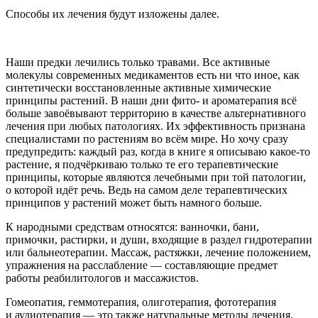
Способы их лечения будут изложены далее.
Наши предки лечились только травами. Все активные
молекулы современных медикаментов есть ни что иное, как
синтетически восстановленные активные химические
принципы растений. В наши дни фито- и ароматерапия всё
больше завоёвывают территорию в качестве альтернативного
лечения при любых патологиях. Их эффективность признана
специалистами по растениям во всём мире. Но хочу сразу
предупредить: каждый раз, когда в книге я описываю какое-то
растение, я подчёркиваю только те его терапевтические
принципы, которые являются лечебными при той патологии,
о которой идёт речь. Ведь на самом деле терапевтических
принципов у растений может быть намного больше.
К народными средствам относятся: ванночки, бани,
примочки, растирки, и души, входящие в раздел гидротерапии
или бальнеотерапии. Массаж, растяжки, лечение положением,
упражнения на расслабление — составляющие предмет
работы реабилитологов и массажистов.
Гомеопатия, геммотерапия, олиготерапия, фототерапия
и аудиотерапия — это также натуральные методы лечения,