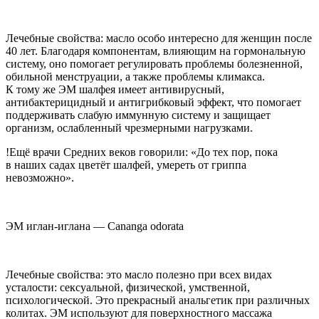
Лечебные свойства: масло особо интересно для женщин после
40 лет. Благодаря компонентам, влияющим на гормональную
систему, оно помогает регулировать проблемы болезненной,
обильной менструации, а также проблемы климакса.
К тому же ЭМ шалфея имеет антивирусный,
антибактерицидный и антигрибковый эффект, что помогает
поддерживать слабую иммунную систему и защищает
организм, ослабленный чрезмерными нагрузками.
!Ещё врачи Средних веков говорили: «До тех пор, пока
в наших садах цветёт шалфей, умереть от гриппа
невозможно».
ЭМ иглан-иглана —
Cananga odorata
Лечебные свойства: это масло полезно при всех видах
усталости:
секс
уальной, физической, умственной,
психологической. Это прекрасный анальгетик при различных
колитах. ЭМ используют для поверхностного массажа