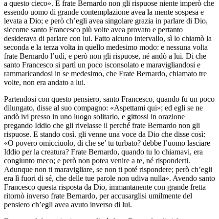
a questo cieco». E frate Bernardo non gli rispuose niente imperò che
essendo uomo di grande contemplazione avea la mente sospesa e
levata a Dio; e però ch’egli avea singolare grazia in parlare di Dio,
siccome santo Francesco più volte avea provato e pertanto
desiderava di parlare con lui. Fatto alcuno intervallo, sì lo chiamò la
seconda e la terza volta in quello medesimo modo: e nessuna volta
frate Bernardo l’udì, e però non gli rispuose, né andò a lui. Di che
santo Francesco si partì un poco isconsolato e maravigliandosi e
rammaricandosi in se medesimo, che Frate Bernardo, chiamato tre
volte, non era andato a lui.
Partendosi con questo pensiero, santo Francesco, quando fu un poco
dilungato, disse al suo compagno: «Aspettami qui»; ed egli se ne
andò ivi presso in uno luogo solitario, e gittossi in orazione
pregando Iddio che gli rivelasse il perché frate Bernardo non gli
rispuose. E stando così. gli venne una voce da Dio che disse così:
«O povero omicciuolo, di che se’ tu turbato? debbe l’uomo lasciare
Iddio per la creatura? Frate Bernardo, quando tu lo chiamavi, era
congiunto meco; e però non potea venire a te, né risponderti.
Adunque non ti maravigliare, se non ti poté rispondere; però ch’egli
era lì fuori di sé, che delle tue parole non udiva nulla». Avendo santo
Francesco questa risposta da Dio, immantanente con grande fretta
ritornò inverso frate Bernardo, per accusarglisi umilmente del
pensiero ch’egli avea avuto inverso di lui.