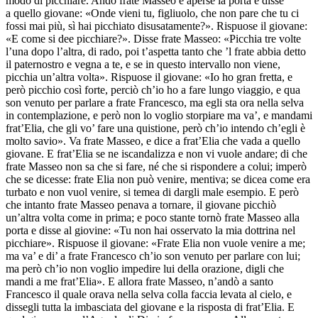
modo di picchiare. Andò frate Masseo e aperse la porta e disse
a quello giovane: «Onde vieni tu, figliuolo, che non pare che tu ci
fossi mai più, sì hai picchiato disusatamente?». Rispuose il giovane:
«E come si dee picchiare?». Disse frate Masseo: «Picchia tre volte
l’una dopo l’altra, di rado, poi t’aspetta tanto che ’l frate abbia detto
il paternostro e vegna a te, e se in questo intervallo non viene,
picchia un’altra volta». Rispuose il giovane: «Io ho gran fretta, e
però picchio così forte, perciò ch’io ho a fare lungo viaggio, e qua
son venuto per parlare a frate Francesco, ma egli sta ora nella selva
in contemplazione, e però non lo voglio storpiare ma va’, e mandami
frat’Elia, che gli vo’ fare una quistione, però ch’io intendo ch’egli è
molto savio». Va frate Masseo, e dice a frat’Elia che vada a quello
giovane. E frat’Elia se ne iscandalizza e non vi vuole andare; di che
frate Masseo non sa che si fare, né che si rispondere a colui; imperò
che se dicesse: frate Elia non può venire, mentiva; se dicea come era
turbato e non vuol venire, si temea di dargli male esempio. E però
che intanto frate Masseo penava a tornare, il giovane picchiò
un’altra volta come in prima; e poco stante tornò frate Masseo alla
porta e disse al giovine: «Tu non hai osservato la mia dottrina nel
picchiare». Rispuose il giovane: «Frate Elia non vuole venire a me;
ma va’ e di’ a frate Francesco ch’io son venuto per parlare con lui;
ma però ch’io non voglio impedire lui della orazione, digli che
mandi a me frat’Elia». E allora frate Masseo, n’andò a santo
Francesco il quale orava nella selva colla faccia levata al cielo, e
dissegli tutta la imbasciata del giovane e la risposta di frat’Elia. E