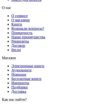
О нас
О сервисе
О магазине
Книги
Возникли вопросы?
Приватность
Наши преимущества
Реквизиты
Договор
llm.txt
Магазин
Электронные книги
Аудиокниги
Новинки
Бесплатные книги
Импринты
Подборки
Доставка
Как нас найти?