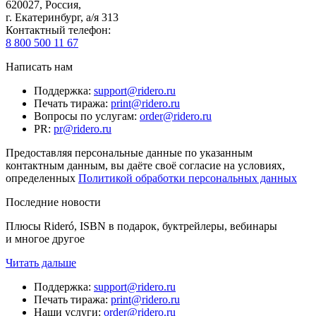
620027
,
Россия
,
г. Екатеринбург, а/я 313
Контактный телефон
:
8 800 500 11 67
Написать нам
Поддержка
:
support@ridero.ru
Печать тиража
:
print@ridero.ru
Вопросы по услугам
:
order@ridero.ru
PR
:
pr@ridero.ru
Предоставляя персональные данные по указанным
контактным данным, вы даёте своё согласие на условиях,
определенных
Политикой обработки персональных данных
Последние новости
Плюсы Rideró, ISBN в подарок, буктрейлеры, вебинары
и многое другое
Читать дальше
Поддержка
:
support@ridero.ru
Печать тиража
:
print@ridero.ru
Наши услуги
:
order@ridero.ru