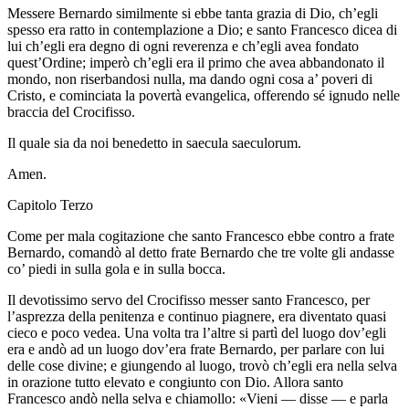
Messere Bernardo similmente si ebbe tanta grazia di Dio, ch’egli
spesso era ratto in contemplazione a Dio; e santo Francesco dicea di
lui ch’egli era degno di ogni reverenza e ch’egli avea fondato
quest’Ordine; imperò ch’egli era il primo che avea abbandonato il
mondo, non riserbandosi nulla, ma dando ogni cosa a’ poveri di
Cristo, e cominciata la povertà evangelica, offerendo sé ignudo nelle
braccia del Crocifisso.
Il quale sia da noi benedetto in saecula saeculorum.
Amen.
Capitolo Terzo
Come per mala cogitazione che santo Francesco ebbe contro a frate
Bernardo, comandò al detto frate Bernardo che tre volte gli andasse
co’ piedi in sulla gola e in sulla bocca.
Il devotissimo servo del Crocifisso messer santo Francesco, per
l’asprezza della penitenza e continuo piagnere, era diventato quasi
cieco e poco vedea. Una volta tra l’altre si partì del luogo dov’egli
era e andò ad un luogo dov’era frate Bernardo, per parlare con lui
delle cose divine; e giungendo al luogo, trovò ch’egli era nella selva
in orazione tutto elevato e congiunto con Dio. Allora santo
Francesco andò nella selva e chiamollo: «Vieni — disse — e parla