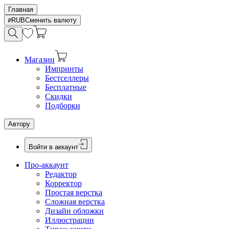
Главная
RUB
Сменить валюту
Магазин
Импринты
Бестселлеры
Бесплатные
Скидки
Подборки
Автору
Войти в аккаунт
Про-аккаунт
Редактор
Корректор
Простая верстка
Сложная верстка
Дизайн обложки
Иллюстрации