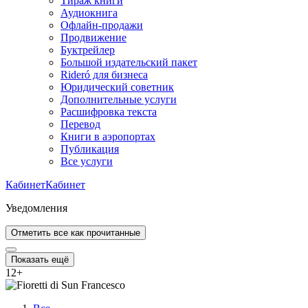
Тираж книги
Аудиокнига
Офлайн-продажи
Продвижение
Буктрейлер
Большой издательский пакет
Rideró для бизнеса
Юридический советник
Дополнительные услуги
Расшифровка текста
Перевод
Книги в аэропортах
Публикация
Все услуги
Кабинет
Кабинет
Уведомления
Отметить все как прочитанные
Показать ещё
12
+