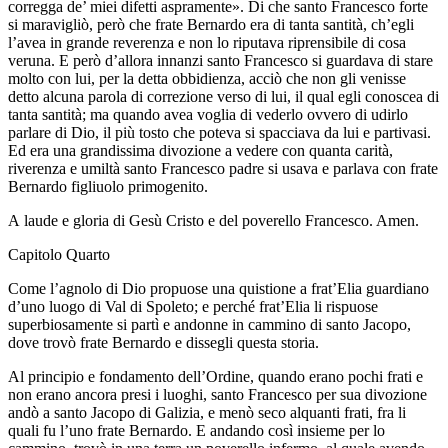
corregga de’ miei difetti aspramente». Di che santo Francesco forte
si maravigliò, però che frate Bernardo era di tanta santità, ch’egli
l’avea in grande reverenza e non lo riputava riprensibile di cosa
veruna. E però d’allora innanzi santo Francesco si guardava di stare
molto con lui, per la detta obbidienza, acciò che non gli venisse
detto alcuna parola di correzione verso di lui, il qual egli conoscea di
tanta santità; ma quando avea voglia di vederlo ovvero di udirlo
parlare di Dio, il più tosto che poteva si spacciava da lui e partivasi.
Ed era una grandissima divozione a vedere con quanta carità,
riverenza e umiltà santo Francesco padre si usava e parlava con frate
Bernardo figliuolo primogenito.
A laude e gloria di Gesù Cristo e del poverello Francesco. Amen.
Capitolo Quarto
Come l’agnolo di Dio propuose una quistione a frat’Elia guardiano
d’uno luogo di Val di Spoleto; e perché frat’Elia li rispuose
superbiosamente si partì e andonne in cammino di santo Jacopo,
dove trovò frate Bernardo e dissegli questa storia.
Al principio e fondamento dell’Ordine, quando erano pochi frati e
non erano ancora presi i luoghi, santo Francesco per sua divozione
andò a santo Jacopo di Galizia, e menò seco alquanti frati, fra li
quali fu l’uno frate Bernardo. E andando così insieme per lo