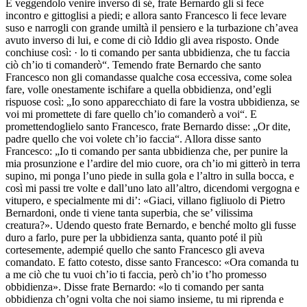
E veggendolo venire inverso di sé, frate Bernardo gli si fece
incontro e gittoglisi a piedi; e allora santo Francesco li fece levare
suso e narrogli con grande umiltà il pensiero e la turbazione ch’avea
avuto inverso di lui, e come di ciò Iddio gli avea risposto. Onde
conchiuse così: · lo ti comando per santa ubbidienza, che tu faccia
ciò ch’io ti comanderò“. Temendo frate Bernardo che santo
Francesco non gli comandasse qualche cosa eccessiva, come solea
fare, volle onestamente ischifare a quella obbidienza, ond’egli
rispuose così: „Io sono apparecchiato di fare la vostra ubbidienza, se
voi mi promettete di fare quello ch’io comanderò a voi“. E
promettendoglielo santo Francesco, frate Bernardo disse: „Or dite,
padre quello che voi volete ch’io faccia“. Allora disse santo
Francesco: „Io ti comando per santa ubbidienza che, per punire la
mia prosunzione e l’ardire del mio cuore, ora ch’io mi gitterò in terra
supino, mi ponga l’uno piede in sulla gola e l’altro in sulla bocca, e
così mi passi tre volte e dall’uno lato all’altro, dicendomi vergogna e
vitupero, e specialmente mi di’: «Giaci, villano figliuolo di Pietro
Bernardoni, onde ti viene tanta superbia, che se’ vilissima
creatura?». Udendo questo frate Bernardo, e benché molto gli fusse
duro a farlo, pure per la ubbidienza santa, quanto poté il più
cortesemente, adempié quello che santo Francesco gli aveva
comandato. E fatto cotesto, disse santo Francesco: «Ora comanda tu
a me ciò che tu vuoi ch’io ti faccia, però ch’io t’ho promesso
obbidienza». Disse frate Bernardo: «lo ti comando per santa
obbidienza ch’ogni volta che noi siamo insieme, tu mi riprenda e