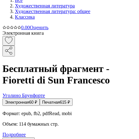
Все
Художественная литература
Художественная литература: общее
Классика
0.0
0
Оценить
Электронная книга
Бесплатный фрагмент -
Fioretti di Sun Francesco
Уголино Брунфорте
Электронная
60
₽
Печатная
615
₽
Формат:
epub, fb2, pdfRead, mobi
Объем:
114
бумажных стр.
Подробнее