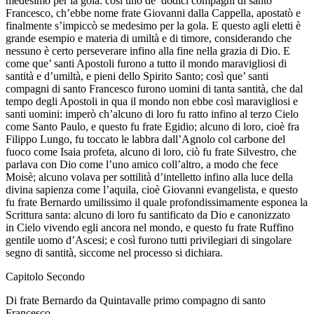
medesimo per la gola: così uno de’ dodici compagni di santo
Francesco, ch’ebbe nome frate Giovanni dalla Cappella, apostatò e
finalmente s’impiccò se medesimo per la gola. E questo agli eletti è
grande esempio e materia di umiltà e di timore, considerando che
nessuno è certo perseverare infino alla fine nella grazia di Dio. E
come que’ santi Apostoli furono a tutto il mondo maravigliosi di
santità e d’umiltà, e pieni dello Spirito Santo; così que’ santi
compagni di santo Francesco furono uomini di tanta santità, che dal
tempo degli Apostoli in qua il mondo non ebbe così maravigliosi e
santi uomini: imperò ch’alcuno di loro fu ratto infino al terzo Cielo
come Santo Paulo, e questo fu frate Egidio; alcuno di loro, cioè fra
Filippo Lungo, fu toccato le labbra dall’Agnolo col carbone del
fuoco come Isaia profeta, alcuno di loro, ciò fu frate Silvestro, che
parlava con Dio come l’uno amico coll’altro, a modo che fece
Moisè; alcuno volava per sottilità d’intelletto infino alla luce della
divina sapienza come l’aquila, cioè Giovanni evangelista, e questo
fu frate Bernardo umilissimo il quale profondissimamente esponea la
Scrittura santa: alcuno di loro fu santificato da Dio e canonizzato
in Cielo vivendo egli ancora nel mondo, e questo fu frate Ruffino
gentile uomo d’Ascesi; e così furono tutti privilegiari di singolare
segno di santità, siccome nel processo si dichiara.
Capitolo Secondo
Di frate Bernardo da Quintavalle primo compagno di santo
Francesco.