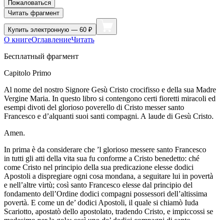
Пожаловаться
Читать фрагмент
Купить
электронную — 60 ₽
О книге
Оглавление
Читать
Бесплатный фрагмент
Capitolo Primo
Al nome del nostro Signore Gesù Cristo crocifisso e della sua Madre
Vergine Maria. In questo libro si contengono certi fioretti miracoli ed
esempi divoti del glorioso poverello di Cristo messer santo
Francesco e d’alquanti suoi santi compagni. A laude di Gesù Cristo.
Amen.
In prima è da considerare che ’l glorioso messere santo Francesco
in tutti gli atti della vita sua fu conforme a Cristo benedetto: ché
come Cristo nel principio della sua predicazione elesse dodici
Apostoli a dispregiare ogni cosa mondana, a seguitare lui in povertà
e nell’altre virtù; così santo Francesco elesse dal principio del
fondamento dell’Ordine dodici compagni possessori dell’altissima
povertà. E come un de’ dodici Apostoli, il quale si chiamò Iuda
Scariotto, apostatò dello apostolato, tradendo Cristo, e impiccossi se