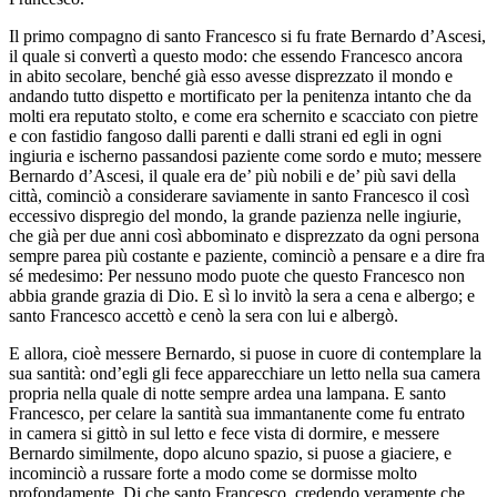
Il primo compagno di santo Francesco si fu frate Bernardo d’Ascesi,
il quale si convertì a questo modo: che essendo Francesco ancora
in abito secolare, benché già esso avesse disprezzato il mondo e
andando tutto dispetto e mortificato per la penitenza intanto che da
molti era reputato stolto, e come era schernito e scacciato con pietre
e con fastidio fangoso dalli parenti e dalli strani ed egli in ogni
ingiuria e ischerno passandosi paziente come sordo e muto; messere
Bernardo d’Ascesi, il quale era de’ più nobili e de’ più savi della
città, cominciò a considerare saviamente in santo Francesco il così
eccessivo dispregio del mondo, la grande pazienza nelle ingiurie,
che già per due anni così abbominato e disprezzato da ogni persona
sempre parea più costante e paziente, cominciò a pensare e a dire fra
sé medesimo: Per nessuno modo puote che questo Francesco non
abbia grande grazia di Dio. E sì lo invitò la sera a cena e albergo; e
santo Francesco accettò e cenò la sera con lui e albergò.
E allora, cioè messere Bernardo, si puose in cuore di contemplare la
sua santità: ond’egli gli fece apparecchiare un letto nella sua camera
propria nella quale di notte sempre ardea una lampana. E santo
Francesco, per celare la santità sua immantanente come fu entrato
in camera si gittò in sul letto e fece vista di dormire, e messere
Bernardo similmente, dopo alcuno spazio, si puose a giaciere, e
incominciò a russare forte a modo come se dormisse molto
profondamente. Di che santo Francesco, credendo veramente che