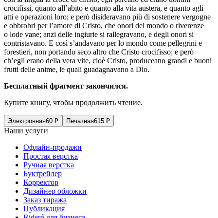
crocifissi, quanto all’abito e quanto alla vita austera, e quanto agli
atti e operazioni loro; e però disideravano più di sostenere vergogne
e obbrobri per l’amore di Cristo, che onori del mondo o riverenze
o lode vane; anzi delle ingiurie si rallegravano, e degli onori si
contristavano. E così s’andavano per lo mondo come pellegrini e
forestieri, non portando seco altro che Cristo crocifisso; e però
ch’egli erano della vera vite, cioè Cristo, produceano grandi e buoni
frutti delle anime, le quali guadagnavano a Dio.
Бесплатный фрагмент закончился.
Купите книгу, чтобы продолжить чтение.
Электронная
60
₽
Печатная
615
₽
Наши услуги
Офлайн-продажи
Простая верстка
Ручная верстка
Буктрейлер
Корректор
Дизайнер обложки
Заказ тиража
Публикация
Rideró для бизнеса