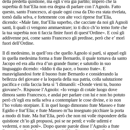
della predetta quistione, ma egli s’era già partito; imperò che la
superbia di frat’Elia non era degna di parlare con l’Agnolo. Fatto
questo, santo Francesco, al quale ogni cosa da Dio era stata rivelata,
tornò dalla selva, e fortemente con alte voci riprese frat’Elia,
dicendo: «Male fate, frat’Elia superbo, che cacciate da noi gli Agnoli
santi, li quali ci vengono ammaestrare; io ti dico ch’io temo forte che
la tua superbia non ti faccia finire fuori di quest’Ordine». E così gli
addivenne poi, come santo Francesco gli predisse, però che e’ morì
fuori dell’Ordine.
Il dì medesimo, in quell’ora che quello Agnolo si partì, si apparì egli
in quella medesima forma a frate Bernardo, il quale tornava da santo
Jacopo ed era alla riva d’un grande fiume; e salutollo in suo
linguaggio dicendo: «Iddio ti dia pace, o buono frate». E
maravigliandosi forte il buono frate Bernardo e considerando la
bellezza del giovane e la loquela della sua patria, colla salutazione
pacifica e colla faccia lieta sì ’l dimandò: «Donde vieni tu, buono
giovane?». Rispuose l’Agnolo: «Io vengo di cotale luogo dove
dimora santo Francesco, e andai per parlare con lui e non ho potuto
però ch’egli era nella selva a contemplare le cose divine, e io non
l’ho voluto storpiare. E in quel luogo dimorano frate Masseo e frate
Egidio e frat’Elia; e frate Masseo m’ha insegnato picchiare la porta
a modo di frate. Ma frat’Elia, però che non mi volle rispondere della
quistione ch’io gli propuosi, poi se ne pentì; e volle udirmi e
vedermi, e non potè». Dopo queste parole disse l’Agnolo a frate