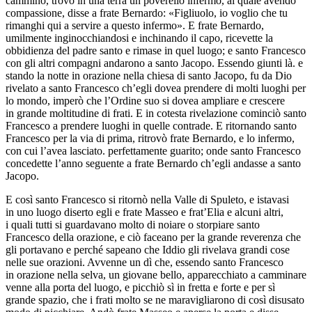
cammino, trovò in una terra un poverello infermo, al quale avendo
compassione, disse a frate Bernardo: «Figliuolo, io voglio che tu
rimanghi qui a servire a questo infermo». E frate Bernardo,
umilmente inginocchiandosi e inchinando il capo, ricevette la
obbidienza del padre santo e rimase in quel luogo; e santo Francesco
con gli altri compagni andarono a santo Jacopo. Essendo giunti là. e
stando la notte in orazione nella chiesa di santo Jacopo, fu da Dio
rivelato a santo Francesco ch’egli dovea prendere di molti luoghi per
lo mondo, imperò che l’Ordine suo si dovea ampliare e crescere
in grande moltitudine di frati. E in cotesta rivelazione cominciò santo
Francesco a prendere luoghi in quelle contrade. E ritornando santo
Francesco per la via di prima, ritrovò frate Bernardo, e lo infermo,
con cui l’avea lasciato. perfettamente guarito; onde santo Francesco
concedette l’anno seguente a frate Bernardo ch’egli andasse a santo
Jacopo.
E così santo Francesco si ritornò nella Valle di Spuleto, e istavasi
in uno luogo diserto egli e frate Masseo e frat’Elia e alcuni altri,
i quali tutti si guardavano molto di noiare o storpiare santo
Francesco della orazione, e ciò faceano per la grande reverenza che
gli portavano e perché sapeano che Iddio gli rivelava grandi cose
nelle sue orazioni. Avvenne un dì che, essendo santo Francesco
in orazione nella selva, un giovane bello, apparecchiato a camminare
venne alla porta del luogo, e picchiò sì in fretta e forte e per sì
grande spazio, che i frati molto se ne maravigliarono di così disusato