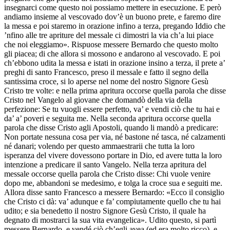
insegnarci come questo noi possiamo mettere in esecuzione. E però
andiamo insieme al vescovado dov’è un buono prete, e faremo dire
la messa e poi staremo in orazione infino a terza, pregando Iddio che
’nfino alle tre apriture del messale ci dimostri la via ch’a lui piace
che noi eleggiamo». Rispuose messere Bernardo che questo molto
gli piacea; di che allora si mossono e andarono al vescovado. E poi
ch’ebbono udita la messa e istati in orazione insino a terza, il prete a’
preghi di santo Francesco, preso il messale e fatto il segno della
santissima croce, si lo aperse nel nome del nostro Signore Gesù
Cristo tre volte: e nella prima apritura occorse quella parola che disse
Cristo nel Vangelo al giovane che domandò della via della
perfezione:
Se tu vuogli essere perfetto, va’ e vendi ciò che tu hai e
da’ a’ poveri e seguita me.
Nella seconda apritura occorse quella
parola che disse Cristo agli Apostoli, quando li mandò a predicare:
Non portate nessuna cosa per via, né bastone né tasca, né calzamenti
né danari;
volendo per questo ammaestrarii che tutta la loro
isperanza del vivere dovessono portare in Dio, ed avere tutta la loro
intenzione a predicare il santo Vangelo. Nella terza apritura del
messale occorse quella parola che Cristo disse:
Chi vuole venire
dopo me, abbandoni se medesimo, e tolga la croce sua e seguiti me.
Allora disse santo Francesco a messere Bernardo: «Ecco il consiglio
che Cristo ci dà: va’ adunque e fa’ compiutamente quello che tu hai
udito; e sia benedetto il nostro Signore Gesù Cristo, il quale ha
degnato di mostrarci la sua vita evangelica». Udito questo, si partì
messere Bernardo, e vendé ciò ch’egli avea (ed era molto ricco), e