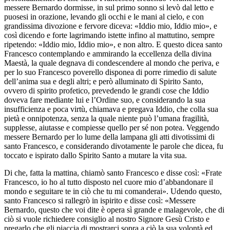
messere Bernardo dormisse, in sul primo sonno si levò dal letto e
puosesi in orazione, levando gli occhi e le mani al cielo, e con
grandissima divozione e fervore diceva: «Iddio mio, Iddio mio», e
così dicendo e forte lagrimando istette infino al mattutino, sempre
ripetendo: «Iddio mio, Iddio mio», e non altro. E questo dicea santo
Francesco contemplando e ammirando la eccellenza della divina
Maestà, la quale degnava di condescendere al mondo che periva, e
per lo suo Francesco poverello disponea di porre rimedio di salute
dell’anima sua e degli altri; e però alluminato di Spirito Santo,
ovvero di spirito profetico, prevedendo le grandi cose che Iddio
doveva fare mediante lui e l’Ordine suo, e considerando la sua
insufficienza e poca virtù, chiamava e pregava Iddio, che colla sua
pietà e onnipotenza, senza la quale niente può l’umana fragilità,
supplesse, aiutasse e compiesse quello per sé non potea. Veggendo
messere Bernardo per lo lume della lampana gli atti divotissimi di
santo Francesco, e considerando divotamente le parole che dicea, fu
toccato e ispirato dallo Spirito Santo a mutare la vita sua.
Di che, fatta la mattina, chiamò santo Francesco e disse così: «Frate
Francesco, io ho al tutto disposto nel cuore mio d’abbandonare il
mondo e seguitare te in ciò che tu mi comanderai». Udendo questo,
santo Francesco si rallegrò in ispirito e disse così: «Messere
Bernardo, questo che voi dite è opera sì grande e malagevole, che di
ciò si vuole richiedere consiglio al nostro Signore Gesù Cristo e
pregarlo che gli piaccia di mostrarci sopra a ciò la sua volontà ed