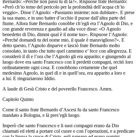
Bernardo: «Perchè non passi tu di là?». Rispuose frate Bernardo:
«Però ch’io temo del pericolo per la profondità dell’acqua ch’io
veggio». Disse l’Agnolo: «Passiamo insieme; non dubitare». E prese
la sua mano, e in uno batter d’occhio il puose dall’altra parte del
fiume. Allora frate Bernardo conobbe ch’egli era l’Agnolo di Dio, e
con grande reverenza e gaudio ad alta voce disse: «O Agnolo
benedetto di Dio, dimmi qual è il nome tuo». Rispuose l’Agnolo:
«Perché domandi tu del nome mio, il quale è maraviglioso?». E
detto questo, l’Agnolo disparve e lasciò frate Bernardo molto
consolato, in tanto che tutto quel cammino e’ fece con allegrezza. E
considerò il dì e l’ora che l’Agnolo gli era apparito; e giungendo al
luogo dove era santo Francesco con li predetti compagni, recitò loro
ordinatamente ogni cosa. E conobbono certamente che quel
medesimo Agnolo, in quel dì e in quell’ora, era apparito a loro e
a lui. E ringraziarono Iddio.
A laude di Gesù Cristo e del poverello Francesco. Amen.
Capitolo Quinto
Come il santo frate Bernardo d’Ascesi fu da santo Francesco
mandato a Bologna, e là pres’egli luogo.
Imperò che santo Francesco e li suoi compagni erano da Dio
chiamati ed eletti a portare col cuore e con l’operazioni, e a predicare
con la lingua la croce di Cristo, egli pareano ed erano uomini