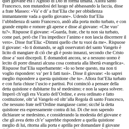
quel giovane era l’Agnolo di Dio in forma umana. Allora santo
Francesco, non mutandosi del luogo né abbassando la faccia, disse
a frate Masseo: «Va’ e di’ a frat’Elia che per obbidienza
immantanente vada a quello giovane». Udendo frat’Elia
l’ubbidienza di santo Francesco, andò alla porta molto turbato, e con
grande empito e romore gli aperse e disse al giovane: «Che vuo’
tu?». Rispuose il giovane: «Guarda, frate, che tu non sia turbato,
come pari, però che l’ira impedisce l’animo e non lascia discernere il
vero». Disse frat’Elia: «Dimmi quello che tu vuoi da me». Rispuose
il giovane: «Io ti domando, se agli osservatori del santo Vangelo è
licito di mangiare di ciò che gli è posto innanzi, secondo che Cristo
disse a’ suoi discepoli. E domandoti ancora, se a nessuno uomo è
lecito di porre dinanzi alcuna cosa contraria alla libertà evangelica».
Rispuose frat’Elia superbamente: «Io so bene questo, ma non ti
voglio rispondere: va’ per li fatti tuoi». Disse il giovane: «Io saprei
meglio rispondere a questa quistione che tu». Allora frat’Elia turbato
e con furia chiuse l’uscio e partissi. Poi cominciò a pensare della
detta quistione e dubitarne fra sé medesimo; e non la sapea solvere.
Imperò ch’egli era Vicario dell’Ordine, e avea ordinato e fatto
costituzione, oltr’al Vangelo ed oltr’alla Regola di santo Francesco,
che nessuno frate nell’Ordine mangiasse carne; sicché la detta
quistione era espressamente contra di lui. Di che non sapendo
dichiarare se medesimo, e considerando la modestia del giovane e
che gli avea detto ch’e’ saprebbe rispondere a quella quistione
meglio di lui, ritorna alla porta e aprilla per domandare il giovane