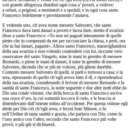
con grande allegrezza distribuì ogni cosa a’ poveri, a vedove;
a orfani, a prigioni, a monisterii e a spedali; e in ogni cosa santo
Francesco fedelmente e providamente l’aiutava.
E vedendo uno, ch’avea nome messere Salvestro, che santo
Francesco dava tanti danari a poveri e facea dare, stretto d’avarizia
disse a santo Francesco: «Tu non mi pagasti interamente di quelle
pietre che tu comperasti da me per racconciare la chiesa, e però, ora
che tu hai danari, pagami». Allora santo Francesco, maravigliandosi
della sua avarizia e non volendo contendere con lui, siccome vero
osservatore del santo Vangelo, mise le mani in grembo di messere
Bernardo, e piene le mani di danari, li mise in grembo di messere
Salvestro, dicendo che se più ne volesse, più gliene darebbe.
Contento messere Salvestro di quelli, si partì e tornossi a casa; e la
sera, ripensando di quello ch’egli aveva fatto il dì, e riprendendosi
della sua avarizia, considerando il fervore di messere Bernardo e la
santità di santo Francesco, la notte seguente e due altre notti ebbe da
Dio una cotale visione, che della bocca di santo Francesco usciva
una croce d’oro, la cui sommità toccava il cielo, e le braccia si
distendevano dall’oriente infino all’occidente. Per questa visione egli
diede per Dio ciò ch’egli avea, e fecesi frate Minore, e fu
nell’Ordine di tanta santità e grazia, che parlava con Dio, come fa
l’uno amico con l’altro, secondo che santo Francesco più volte
provò, e più giù si dichiarerà.