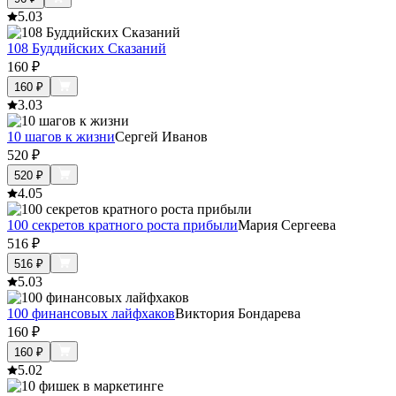
5.0
3
108 Буддийских Сказаний
160
₽
160
₽
3.0
3
10 шагов к жизни
Сергей Иванов
520
₽
520
₽
4.0
5
100 секретов кратного роста прибыли
Мария Сергеева
516
₽
516
₽
5.0
3
100 финансовых лайфхаков
Виктория Бондарева
160
₽
160
₽
5.0
2