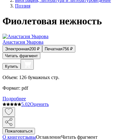
Биография, литература и литературоведение
Поэзия
Фиолетовая нежность
Анастасия Уварова
Электронная
200
₽
Печатная
756
₽
Читать фрагмент
Купить
Объем:
126
бумажных стр.
Формат:
pdf
Подробнее
5.0
2
Оценить
Пожаловаться
О книге
отзывы
Оглавление
Читать фрагмент