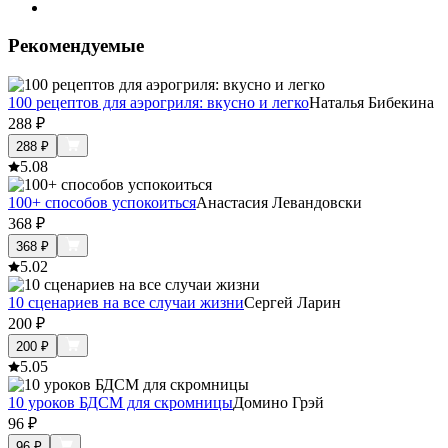
Рекомендуемые
100 рецептов для аэрогриля: вкусно и легко
Наталья Бибекина
288
₽
288
₽
5.0
8
100+ способов успокоиться
Анастасия Левандовски
368
₽
368
₽
5.0
2
10 сценариев на все случаи жизни
Сергей Ларин
200
₽
200
₽
5.0
5
10 уроков БДСМ для скромницы
Домино Грэй
96
₽
96
₽