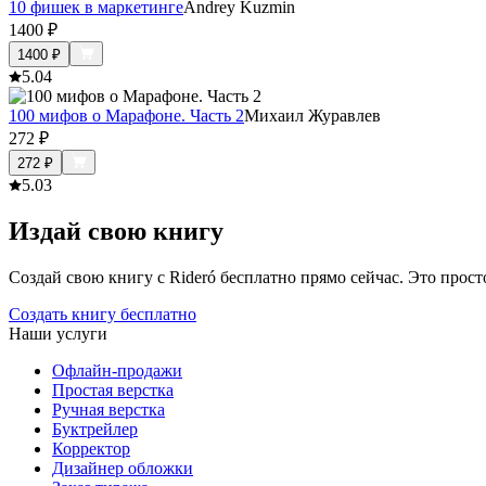
10 фишек в маркетинге
Andrey Kuzmin
1400
₽
1400
₽
5.0
4
100 мифов о Марафоне. Часть 2
Михаил Журавлев
272
₽
272
₽
5.0
3
Издай свою книгу
Создай свою книгу с Rideró бесплатно прямо сейчас. Это просто,
Создать книгу бесплатно
Наши услуги
Офлайн-продажи
Простая верстка
Ручная верстка
Буктрейлер
Корректор
Дизайнер обложки