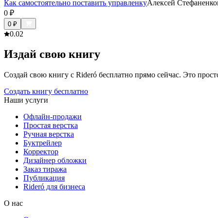
Как самостоятельно поставить управленку
Алексей Стефаненко
0
₽
0
₽
0.0
2
Издай свою книгу
Создай свою книгу с Rideró бесплатно прямо сейчас. Это просто,
Создать книгу бесплатно
Наши услуги
Офлайн-продажи
Простая верстка
Ручная верстка
Буктрейлер
Корректор
Дизайнер обложки
Заказ тиража
Публикация
Rideró для бизнеса
О нас