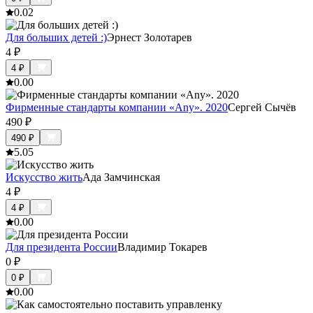
0.0
2
Для больших детей :)
Эрнест Золотарев
4
₽
4
₽
0.0
0
Фирменные стандарты компании «Any». 2020
Сергей Сычёв
490
₽
490
₽
5.0
5
Искусство жить
Ада Замчинская
4
₽
4
₽
0.0
0
Для президента России
Владимир Токарев
0
₽
0
₽
0.0
0