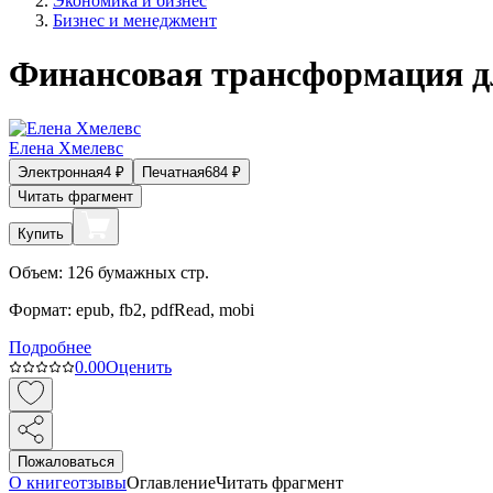
Экономика и бизнес
Бизнес и менеджмент
Финансовая трансформация 
Елена Хмелевс
Электронная
4
₽
Печатная
684
₽
Читать фрагмент
Купить
Объем:
126
бумажных стр.
Формат:
epub, fb2, pdfRead, mobi
Подробнее
0.0
0
Оценить
Пожаловаться
О книге
отзывы
Оглавление
Читать фрагмент