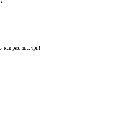
в
 как раз, два, три!