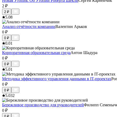
Новая Утопия. Об Утопии Роберта Шекли
Сергей Карнейчик
2
₽
2
₽
5.0
8
Анализ отчётности компании
Валентин Арьков
0
₽
0
₽
0.0
1
Корпоративная образовательная среда
Антон Шадура
0
₽
0
₽
5.0
1
Методика эффективного управления данными в IT-проектах
Pon
0
₽
0
₽
5.0
32
Бережливое производство для руководителей
Филипп Семеныч
0
₽
0
₽