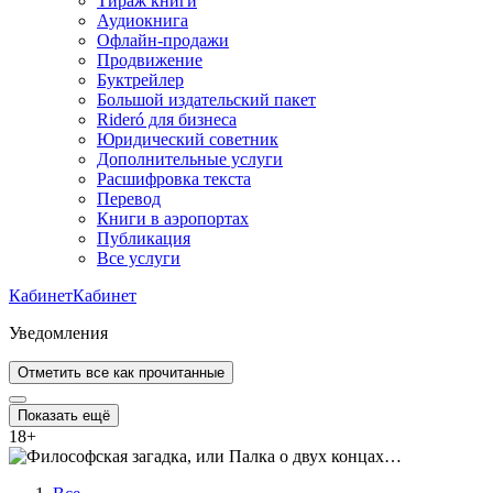
Тираж книги
Аудиокнига
Офлайн-продажи
Продвижение
Буктрейлер
Большой издательский пакет
Rideró для бизнеса
Юридический советник
Дополнительные услуги
Расшифровка текста
Перевод
Книги в аэропортах
Публикация
Все услуги
Кабинет
Кабинет
Уведомления
Отметить все как прочитанные
Показать ещё
18
+