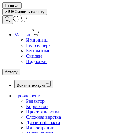
Главная
RUB
Сменить валюту
Магазин
Импринты
Бестселлеры
Бесплатные
Скидки
Подборки
Автору
Войти в аккаунт
Про-аккаунт
Редактор
Корректор
Простая верстка
Сложная верстка
Дизайн обложки
Иллюстрации