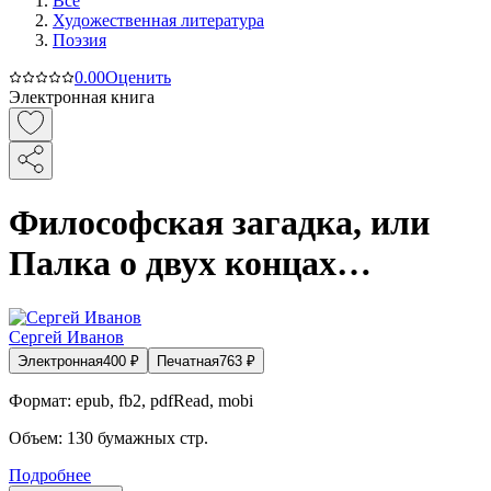
Все
Художественная литература
Поэзия
0.0
0
Оценить
Электронная книга
Философская загадка, или
Палка о двух концах…
Сергей Иванов
Электронная
400
₽
Печатная
763
₽
Формат:
epub, fb2, pdfRead, mobi
Объем:
130
бумажных стр.
Подробнее