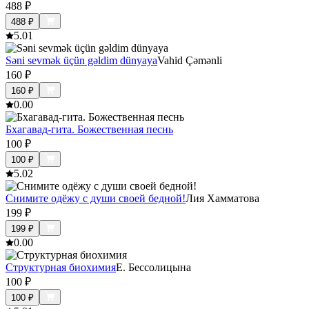
488
₽
488
₽
5.0
1
Səni sevmək üçün gəldim dünyaya
Vahid Çəmənli
160
₽
160
₽
0.0
0
Бхагавад-гита. Божественная песнь
100
₽
100
₽
5.0
2
Снимите одёжу с души своей бедной!
Лия Хамматова
199
₽
199
₽
0.0
0
Структурная биохимия
Е. Бессолицына
100
₽
100
₽