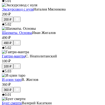
5.0
1
Экскурсовод с нуля
Наталия Мясникова
200
₽
200
₽
5.0
2
Шахматы. Основы
Иван Жигалов
490
₽
490
₽
5.0
2
Гаятри-мантра
С. Неаполитанский
100
₽
100
₽
5.0
3
И-цзин таро
В. Жиглов
360
₽
360
₽
0.0
1
Бунт смерти
Валерий Касаткин