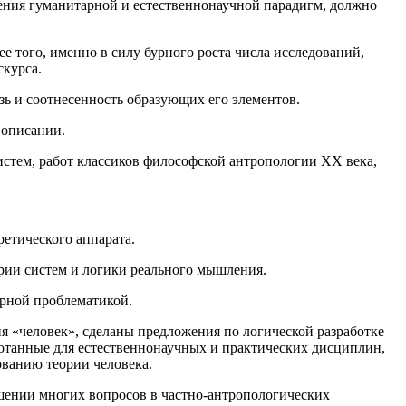
нения гуманитарной и естественнонаучной парадигм, должно
е того, именно в силу бурного роста числа исследований,
скурса.
зь и соотнесенность образующих его элементов.
 описании.
истем, работ классиков философской антропологии XX века,
ретического аппарата.
ории систем и логики реального мышления.
арной проблематикой.
я «человек», сделаны предложения по логической разработке
ботанные для естественнонаучных и практических дисциплин,
ованию теории человека.
шении многих вопросов в частно-антропологических