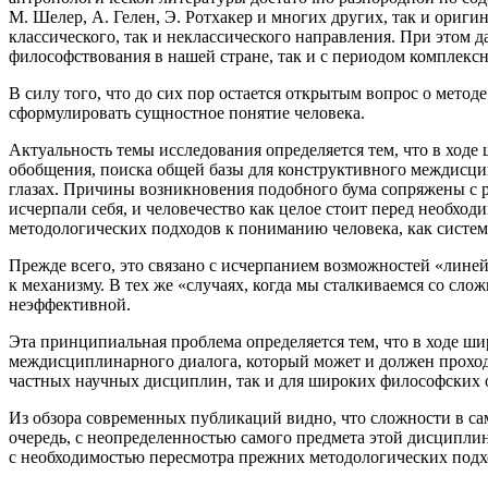
М. Шелер, А. Гелен, Э. Ротхакер и многих других, так и ориг
классического, так и неклассического направления. При этом
философствования в нашей стране, так и с периодом комплекс
В силу того, что до сих пор остается открытым вопрос о мето
сформулировать сущностное понятие человека.
Актуальность темы исследования определяется тем, что в ход
обобщения, поиска общей базы для конструктивного междисцип
глазах. Причины возникновения подобного бума сопряжены с 
исчерпали себя, и человечество как целое стоит перед необхо
методологических подходов к пониманию человека, как систем
Прежде всего, это связано с исчерпанием возможностей «лине
к механизму. В тех же «случаях, когда мы сталкиваемся со с
неэффективной.
Эта принципиальная проблема определяется тем, что в ходе ш
междисциплинарного диалога, который может и должен прохо
частных научных дисциплин, так и для широких философских
Из обзора современных публикаций видно, что сложности в са
очередь, с неопределенностью самого предмета этой дисципли
с необходимостью пересмотра прежних методологических подх