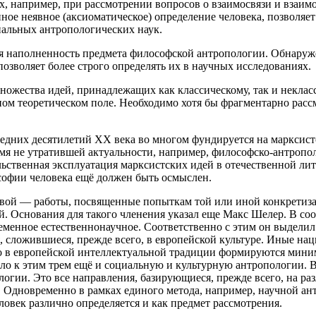
х, например, при рассмотрении вопросов о взаимосвязи и взаи
нное неявное (аксиоматическое) определение человека, позволя
иальных антропологических наук.
ая наполненность предмета философской антропологии. Обнаруже
позволяет более строго определять их в научных исследованиях.
ожества идей, принадлежащих как классическому, так и неклас
 теоретическом поле. Необходимо хотя бы фрагментарно рассмот
едних десятилетий ХХ века во многом фундируется на марксист
мя не утратившей актуальности, например, философско-антрополо
л
ьственная эксплуатация марксистских идей в отечественной лит
ософии человека ещё должен быть осмыслен.
рвой — работы, посвященные попыткам той или иной конкретиза
й. Основания для такого
член
ения указал еще Макс Шелер. В со
временное естественнонаучное. Соответственно с этим он выдел
ия, сложившиеся, прежде всего, в европейской культуре. Иные
нац
ко в европейской интеллектуальной традиции формируются мини
ло к этим трем ещё и социальную и культурную антропологии. В
огии. Это все направления, базирующиеся, прежде всего, на раз
ь. Одновременно в рамках единого метода, например, научной а
ловек различно определяется и как предмет рассмотрения.