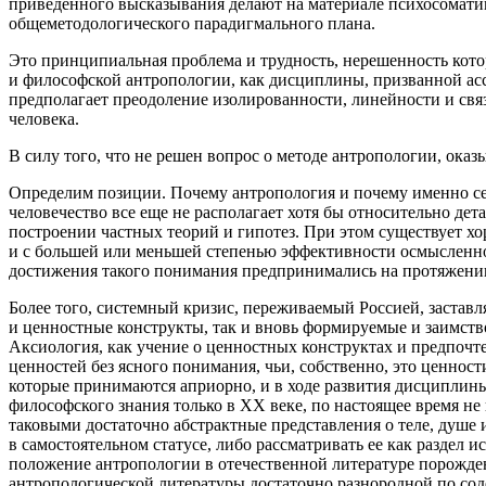
приведенного высказывания делают на материале психосоматик
общеметодологического парадигмального плана.
Это принципиальная проблема и трудность, нерешенность кото
и философской антропологии, как дисциплины, призванной ас
предполагает преодоление изолированности, линейности и свя
человека.
В силу того, что не решен вопрос о методе антропологии, ока
Определим позиции. Почему
антропология
и почему именно се
человечество все еще не располагает хотя бы относительно де
построении частных теорий и гипотез. При этом существует хо
и с большей или меньшей степенью эффективности осмысленног
достижения такого понимания предпринимались на протяжении 
Более того, системный кризис, переживаемый
Росси
ей, застав
и ценностные конструкты, так и вновь формируемые и заимст
Аксиология, как учение о ценностных конструктах и предпочте
ценностей без ясного понимания, чьи, собственно, это ценнос
которые принимаются априорно, и в ходе развития дисциплин
философского знания только в ХХ веке, по настоящее время не
таковыми достаточно абстрактные представления о теле, душе 
в самостоятельном статусе, либо рассматривать ее как раздел
положение антропологии в отечественной литературе порожде
антропологической литературы достаточно разнородной по сод