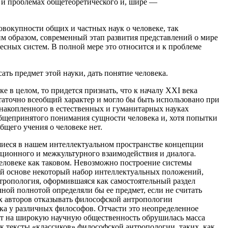
т и проблемах общетеоретического и, шире —
овокупности общих и частных наук о человеке, так
м образом, современный этап развития представлений о мире
сных систем. В полной мере это относится и к проблеме
ть предмет этой науки, дать понятие человека.
е в целом, то придется признать, что к началу XXI века
статочно всеобщий характер и могло бы быть использовано при
 накопленного в естественных и гуманитарных науках
общепринятого понимания сущности человека и, хотя попытки
щего учения о человеке нет.
шиеся в нашем интеллектуальном пространстве концепции
ционного и межкультурного взаимодействия и диалога.
человеке как таковом. Невозможно построение системы
оей основе некоторый набор интеллектуальных положений,
тропология, оформившаяся как самостоятельный раздел
чной полнотой определяли бы ее предмет, если не считать
ых авторов отказывать философской антропологии
ека у различных философов. Отчасти это неопределенное
лет на широкую научную общественность обрушилась масса
к тексты «классиков» философской антропологии, таких, как