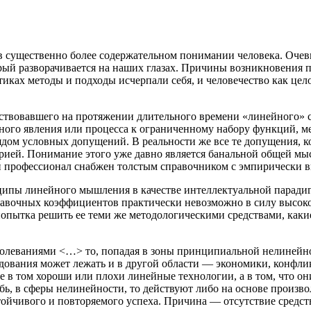
 существенно более содержательном понимании человека. Очевид
торый разворачивается на наших глазах. Причины возникновения
иках методы и подходы исчерпали себя, и человечество как цел
дствовавшего на протяжении длительного времени «линейного» 
стного явления или процесса к ограниченному набору функций, м
ядом условных допущений. В реальности же все те допущения, ко
рией. Понимание этого уже давно является б
анальн
ой общей мы
ой профессионал снабжен толстым справочником с эмпирическ
нципы линейного мышления в качестве интеллектуальной парад
правочных коэффициентов практически невозможно в силу высокой
опытка решить ее теми же методологическими средствами, каки
олеваниями <…> то, попадая в зоны принципиальной нелинейнос
дования может лежать и в другой области — экономики, конфлик
 в том хороши или плохи линейные технологии, а в том, что о
лубь, в сферы нелинейности, то действуют либо на основе произ
ойчивого и повторяемого успеха. Причина — отсутствие средст