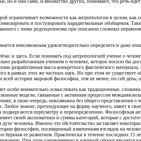
и, но и они сами, и множество других, понимают, что речь иде
рой ограничивает возможности как антропологии в целом, как с
симилировать и постулировать парадигмальные обобщения. Таки
занного с ними редукционизма при описании сложных неравнове
зывается невозможным удовлетворительно определить и даже описа
йчас и здесь. Если понимать под антропологией учение о человек
тально разработанным учением о человеке, которое носило бы до
рошо разработанная масса конкретного фактического материала,
о в рамках этих же частных наук. Но при этом не существует 
всей истории мировой философии, тем не менее, по сей день, об
ляет особо внимательно осмысливать как традиционные, сложив
вованные модели, связанные с активным процессом межцивилиза
ниях, в свою очередь, невозможна без общего представления о 
ти. Любое знание, претендующее на форму научного, имеет в св
ы подвергаются пересмотру и переопределению. Философская ан
 имеет своей аксиоматики и суммы категорий, которые с достато
и духе человека. Именно это обстоятельство заставляет некотор
 истории философии, посвященный изменениям взглядов на челов
но бурным ее развитием. Практически в течение последних 15 
ержанию. При этом одновременно в научный оборот вводятся ка