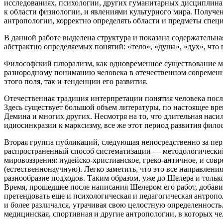
исследованиях, психологии, других гуманитарных дисциплина
к области физиологии, и явлениями культурного мира. Получе
антропологии, корректно определять области и предметы спец
В данной работе выделена структура и показана содержательн
абстрактно определяемых понятий: «тело», «душа», «дух», что 
Философский плюрализм, как одновременное существование мн
разнородному пониманию человека в отечественном современном
этого поля, так и тенденции его развития.
Отечественная традиция интерпретации понятия человека посл
Здесь существует большой объем литературы, по настоящее вре
Демина и многих других
. Несмотря на то, что длительная
наси
идиосинкразии к марксизму, все же этот период развития фил
Вторая группа публикаций, следующая непосредственно за пе
распространенный способ систематизации — методологически
мировоззрения: иудейско-христианское, греко-античное, и со
(естественнонаучную)
. Легко заметить, что это все направлен
разнообразие подходов. Таким образом, уже до Шелера и толь
Время, прошедшее после написания Шелером его работ, добави
претендовать еще и психологическая и педагогическая антропол
и более различался, утрачивая свою целостную определенност
медицинская, спортивная и другие антропологии, в которых че