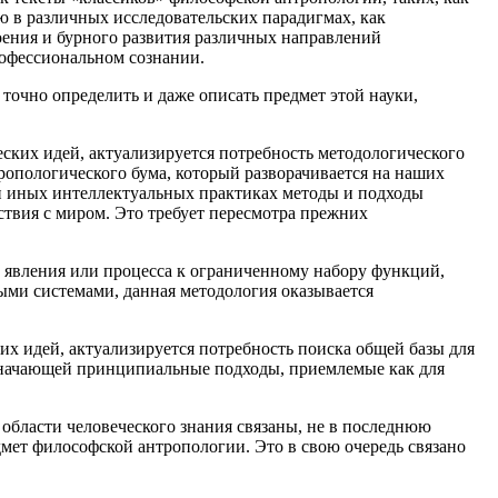
ю в различных исследовательских парадигмах, как
оения и бурного развития различных направлений
рофессиональном сознании.
 точно определить и даже описать предмет этой науки,
еских идей, актуализируется потребность методологического
ропологического бума, который разворачивается на наших
и иных интеллектуальных практиках методы и подходы
ствия с миром. Это требует пересмотра прежних
о явления или процесса к ограниченному набору функций,
ыми системами, данная методология оказывается
их идей, актуализируется потребность поиска общей базы для
значающей принципиальные подходы, приемлемые как для
области человеческого знания связаны, не в последнюю
дмет философской антропологии. Это в свою очередь связано