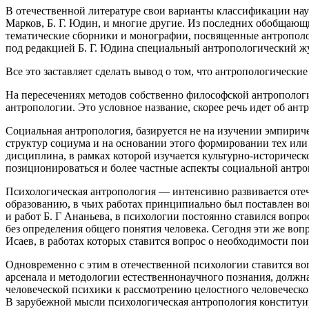
В отечественной литературе свои варианты классификации нау
Марков
, Б. Г. Юдин, и многие другие. Из последних обобщаю
тематические сборники и монографии, посвященные антрополо
под редакцией Б. Г. Юдина специальный антропологический ж
Все это заставляет сделать вывод о том, что антропологически
На пересечениях методов собственно философской антрополог
антропологии. Это условное название, скорее речь идет об ан
Социальная антропология, базируется не на изучении эмпириче
структур социума и на основании этого формировании тех или
дисциплина, в рамках которой изучается культурно-историчес
позиционироваться и более частные аспекты социальной антро
Психологическая антропология — интенсивно развивается отеч
образованию, в чьих работах принципиально был поставлен воп
и работ Б. Г Ананьева
, в психологии постоянно ставился вопро
без определения общего понятия человека. Сегодня эти же воп
Исаев
, в работах которых ставится вопрос о необходимости по
Одновременно с этим в отечественной психологии ставится во
арсенала и методологии естественнонаучного познания, должн
человеческой психики к рассмотрению целостного человеческо
В зарубежной мысли психологическая антропология конституир