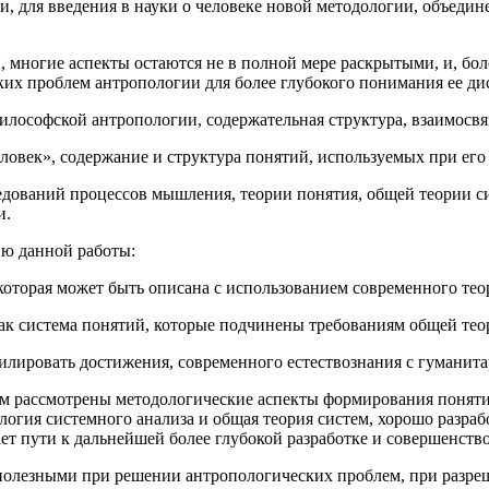
и, для введения в науки о человеке новой методологии, объеди
 многие аспекты остаются не в полной мере раскрытыми, и, боле
ких проблем антропологии для более глубокого понимания ее ди
илософской антропологии, содержательная структура, взаимосвя
овек», содержание и структура понятий, используемых при его
едований процессов мышления, теории понятия, общей теории с
и.
ию данной работы:
которая может быть описана с использованием современного тео
как система понятий, которые подчинены требованиям общей те
илировать достижения, современного естествознания с гуманит
нем рассмотрены методологические аспекты формирования поняти
огия системного анализа и общая теория систем, хорошо разра
т пути к дальнейшей более глубокой разработке и совершенств
 полезными при решении антропологических проблем, при разре