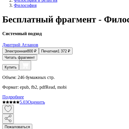
Философия и религия
Философия
Бесплатный фрагмент - Фило
Системный подход
Дмитрий Атланов
Электронная
800
₽
Печатная
1 372
₽
Читать фрагмент
Купить
Объем:
246
бумажных стр.
Формат:
epub, fb2, pdfRead, mobi
Подробнее
5.0
3
Оценить
Пожаловаться