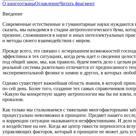
О книге
отзывы
Оглавление
Читать фрагмент
Введение
Современные естественные и гуманитарные науки нуждаются в
сказать, мы находимся в стадии антропологического бума, ко
прежние, сложившиеся в науке и иных интеллектуальных практ
и методы своего взаимодействия с миром.
Прежде всего, это связано с исчерпанием возможностей госпо
эффективна в тех ситуациях, когда речь идет о сведении цело
под общий закон, мы, как правило, будем иметь дело с целым р
реальной системы разительно отличается от предписанного тео
экспериментальной физике и химии и других, в которых люб
Однако существует важнейшая область знания, в которой при
по сей день. Более того, создание тех самых справочников по
«Какую бы конкретную задачу антропологии мы бы ни взяли, п
провалом.
Как только мы сталкиваемся с тяжелыми многофакторными заб
процессуально невозможно в принципе. Предмет нашего иссле
и коррекции ситуации оказываются неэффективными. И дело не
и воздействие на нее. Когда же центр тяжести переносится вг
управляющих факторов, который в принципе не может дать уст