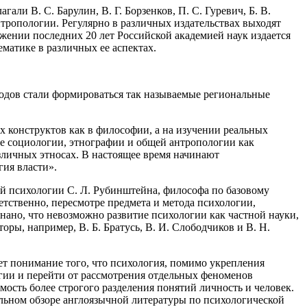
агали В. С. Барулин
, В. Г. Борзенков
, П. С. Гуревич
, Б. В.
нтропологии
. Регулярно в различных издательствах выходят
яжении последних 20 лет
Росси
йской академией наук издается
матике в различных ее аспектах.
одов стали формироваться так называемые региональные
ых конструктов как в философии, а на изучении реальных
це социологии, этнографии и общей антропологии как
зличных этносах. В настоящее время начинают
гия власти»
.
ой психологии С. Л. Рубинштейна, философа по базовому
етственно, пересмотре предмета и метода психологии,
знано, что невозможно развитие психологии как частной науки,
оры, например, В. Б. Братусь
, В. И. Слободчиков и В. Н.
ет понимание того, что психология, помимо укрепления
огии и перейти от рассмотрения отдельных феноменов
мость более строгого разделения понятий личность и человек.
льном обзоре англоязычной литературы по психологической