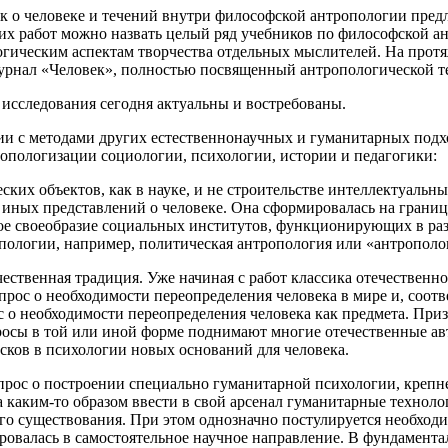
к о человеке и течений внутри философской антропологии предл
щих работ можно назвать целый ряд учебников по философской а
гическим аспектам творчества отдельных мыслителей
. На прот
урнал «Человек», полностью посвященный антропологической те
е исследования сегодня актуальны и востребованы.
ии с методами других естественнонаучных и гуманитарных подх
тропологизации социологии, психологии, истории и педагогики:
ских объектов, как в науке, и не строительстве интеллектуальн
 иных представлений о человеке. Она сформировалась на грани
кое своеобразие социальных институтов, функционирующих в ра
пологии, например, политическая антропология или «антрополо
ественная традиция. Уже начиная с работ классика отечественн
рос о необходимости переопределения человека в мире и, соотв
с о необходимости переопределения человека как предмета. При
росы в той или иной форме поднимают многие отечественные авт
исков в психологии новых оснований для человека.
прос о построении специально гуманитарной психологии, крепн
а каким-то образом ввести в свой арсенал гуманитарные технол
го существования.
При этом однозначно постулируется необходи
овалась в самостоятельное научное направление. В фундамента