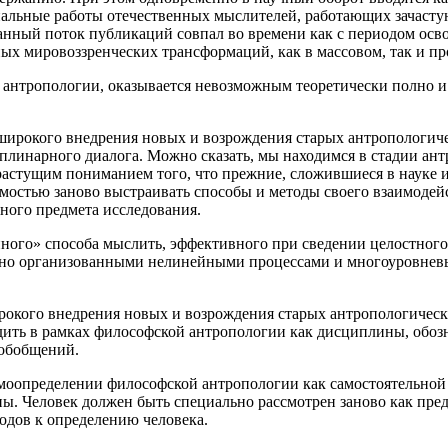
инальные работы отечественных мыслителей, работающих зачасту
 данный поток публикаций совпал во времени как с периодом осв
ных мировоззренческих трансформаций, как в массовом, так и п
де антропологии, оказывается невозможным теоретически полно и
е широкого внедрения новых и возрождения старых антропологич
линарного диалога. Можно сказать, мы находимся в стадии ант
растущим пониманием того, что прежние, сложившиеся в науке 
димостью заново выстраивать способы и методы своего взаимодей
ного предмета исследования.
йного» способа мыслить, эффективного при сведении целостног
ложно организованными нелинейными процессами и многоуровнев
ирокого внедрения новых и возрождения старых антропологическ
дить в рамках философской антропологии как дисциплины, обо
 обобщений.
моопределении философской антропологии как самостоятельной 
ны. Человек должен быть специально рассмотрен заново как пре
одов к определению человека.