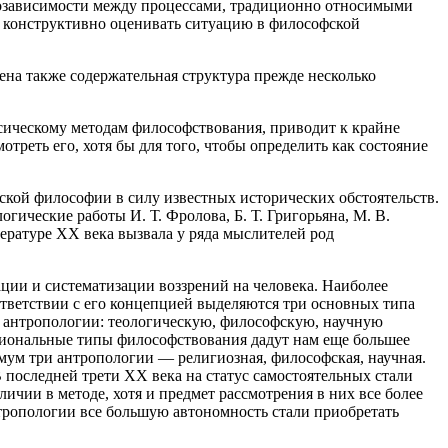
мозависимости между процессами, традиционно относимыми
ет конструктивно оценивать ситуацию в философской
на также содержательная структура прежде несколько
сическому методам философствования, приводит к крайне
реть его, хотя бы для того, чтобы определить как состояние
ской философии в силу известных исторических обстоятельств.
гические работы И. Т. Фролова, Б. Т. Григорьяна, М. В.
ературе ХХ века вызвала у ряда мыслителей род
ции и систематизации воззрений на человека. Наиболее
ответствии с его концепцией выделяются три основных типа
ил антропологии: теологическую, философскую, научную
ио
нальные типы философствования дадут нам еще большее
мум три антропологии — религиозная, философская, научная.
 последней трети ХХ века на статус самостоятельных стали
личии в методе, хотя и предмет рассмотрения в них все более
нтропологии все большую автономность стали приобретать