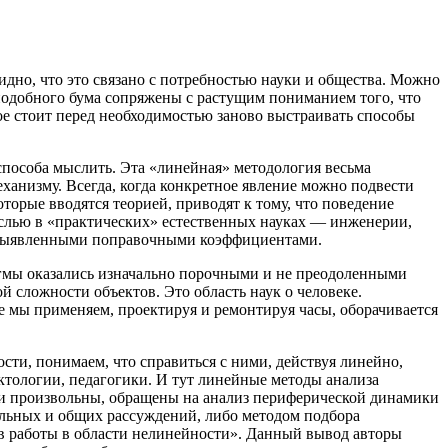
но, что это связано с потребностью науки и общества. Можно
 подобного бума сопряжены с растущим пониманием того, что
ое стоит перед необходимостью заново выстраивать способы
способа мыслить. Эта «линейная» методология весьма
еханизму. Всегда, когда конкретное явление можно подвести
торые вводятся теорией, приводят к тому, что поведение
слью в «практических» естественных науках — инженерии,
и выявленными поправочными коэффициентами.
игмы оказались изначально порочными и не преодоленными
 сложности объектов. Это область наук о человеке.
е мы применяем, проектируя и ремонтируя часы, оборачивается
ти, понимаем, что справиться с ними, действуя линейно,
тологии, педагогики. И тут линейные методы анализа
ни произвольны, обращены на анализ периферической динамики
вольных и общих рассуждений, либо методом подбора
в работы в области нелинейности»
. Данный вывод авторы