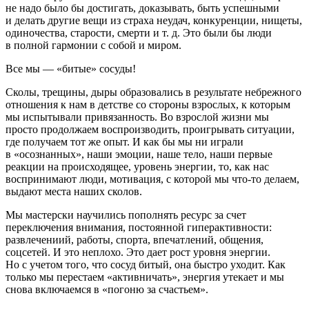
не надо было бы достигать, доказывать, быть успешными
и делать другие вещи из страха неудач, конкуренции, нищеты,
одиночества, старости, смерти и т. д. Это были бы люди
в полной гармонии с собой и миром.
Все мы
—
«битые» сосуды!
Сколы, трещины, дыры образовались в результате небрежного
отношения к нам в детстве со стороны взрослых, к которым
мы испытывали привязанность. Во взрослой жизни мы
просто продолжаем воспроизводить, проигрывать ситуации,
где получаем тот же опыт. И как бы мы ни играли
в «осознанных», наши эмоции, наше тело, наши первые
реакции на происходящее, уровень энергии, то, как нас
воспринимают люди, мотивация, с которой мы что-то делаем,
выдают места наших сколов.
Мы мастерски научились пополнять ресурс за счет
переключения внимания, постоянной гиперактивности:
развлечениий, работы, спорта, впечатлений, общения,
соцсетей. И это неплохо. Это дает рост уровня энергии.
Но с учетом того, что сосуд битый, она быстро уходит. Как
только мы перестаем «активничать», энергия утекает и мы
снова включаемся в «погоню за счастьем».