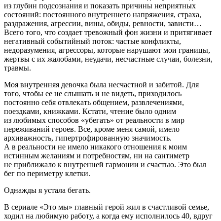
из глубин подсознания и показать причины неприятных
состояний: постоянного внутреннего напряжения, страха,
раздражения, агрессии, вины, обиды, ревности, зависти…
Всего того, что создает тревожный фон жизни и притягивает
негативный событийный поток: частые конфликты,
недоразумения, агрессоры, которые нарушают мои границы,
жертвы с их жалобами, неудачи, несчастные случаи, болезни,
травмы.
Моя внутренняя девочка была несчастной и забитой. Для
того, чтобы ее не слышать и не видеть, приходилось
постоянно себя отвлекать общением, развлечениями,
поездками, книжками. Кстати, чтение было одним
из любимых способов «убегать» от реальности в мир
переживаний героев. Все, кроме меня самой, имело
архиважность, гипертрофированную значимость.
А в реальности не имело никакого отношения к моим
истинным желаниям и потребностям, ни на сантиметр
не приближало к внутренней гармонии и счастью. Это был
бег по периметру клетки.
Однажды я устала бегать.
В сериале «Это мы» главный герой жил в счастливой семье,
ходил на любимую работу, а когда ему исполнилось 40, вдруг