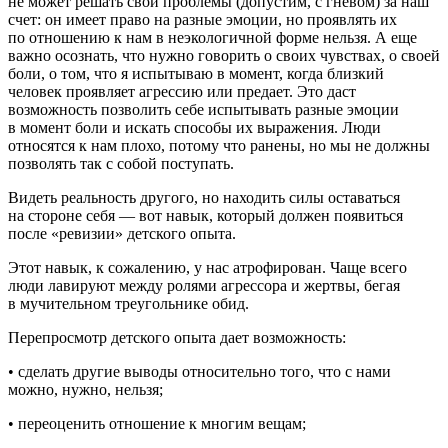
не может решать свои проблемы (допустим, с гневом) за наш
счет: он имеет право на разные эмоции, но проявлять их
по отношению к нам в неэкологичной форме нельзя. А еще
важно осознать, что нужно говорить о своих чувствах, о своей
боли, о том, что я испытываю в момент, когда близкий
человек проявляет агрессию или предает. Это даст
возможность позволить себе испытывать разные эмоции
в момент боли и искать способы их выражения. Люди
относятся к нам плохо, потому что ранены, но мы не должны
позволять так с собой поступать.
Видеть реальность другого, но находить силы оставаться
на стороне себя — вот навык, который должен появиться
после «ревизии» детского опыта.
Этот навык, к сожалению, у нас атрофирован. Чаще всего
люди лавируют между ролями агрессора и жертвы, бегая
в мучительном треугольнике обид.
Перепросмотр детского опыта дает возможность:
• сделать другие выводы относительно того, что с нами
можно, нужно, нельзя;
• переоценить отношение к многим вещам;