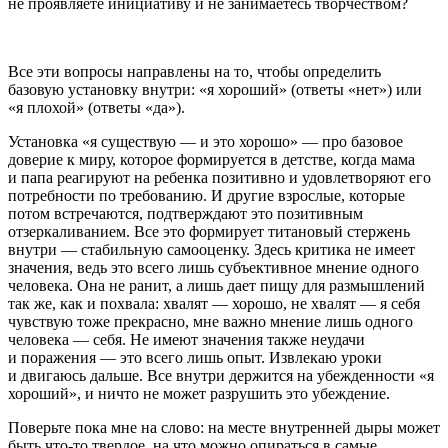
не проявляете инициативу и не занимаетесь творчеством?
Все эти вопросы направлены на то, чтобы определить
базовую установку внутри: «я хороший» (ответы «нет») или
«я плохой» (ответы «да»).
Установка «я существую — и это хорошо» — про базовое
доверие к миру, которое формируется в детстве, когда мама
и папа реагируют на ребенка позитивно и удовлетворяют его
потребности по требованию. И другие взрослые, которые
потом встречаются, подтверждают это позитивным
отзеркаливанием. Все это формирует титановый стержень
внутри — стабильную самооценку. Здесь критика не имеет
значения, ведь это всего лишь субъективное мнение одного
человека. Она не ранит, а лишь дает пищу для размышлений
так же, как и похвала: хвалят — хорошо, не хвалят — я себя
чувствую тоже прекрасно, мне важно мнение лишь одного
человека — себя. Не имеют значения также неудачи
и поражения — это всего лишь опыт. Извлекаю уроки
и двигаюсь дальше. Все внутри держится на убежденности «я
хороший», и ничто не может разрушить это убеждение.
Поверьте пока мне на слово: на месте внутренней дыры может
быть что-то твердое, на что можно опираться в самые