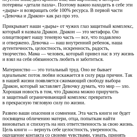
потеряны «детали пазла». Поэтому важно находить в себе эти
«дыры» и возвращать себе 100% ресурса. В первой части
«Девочка и Дракон» как раз про это.
Прикрывает наши «дыры» от чужих глаз защитный комплекс,
который я назвала Дракон. Дракон — это метафора. Он
олицетворяет нашу теневую часть — все, что подавлено
и отвержено. Девочка — наш внутренний ребенок, наша
аутентичность, целостность, искренность, радость,
творчество. Мама — человек, который привел нас в эту жизнь
и взял на себя обязанность любить и заботиться.
Материнство — это тотальный труд. Оно не бывает
идеальным: поток любви искажается в силу ряда причин. Так
в нашей жизни появляется сжимающий свободу выбора
Дракон, который заставляет Девочку думать, что мир — зло.
Хорошая новость в том, что Дракона можно приручить
и защитный ограничивающий комплекс превратить
в прекрасную тягловую силу по жизни.
Развею ваши опасения и сомнения. Эта часть книги не будет
посвящена обличению матери, отца, попыткам найти
виноватых и спихнуть на них ответственность за свою жизнь.
Цель книги — вернуть себе целостность, уверенность,
ощущение контакта со своими чувствами, узнать, принять