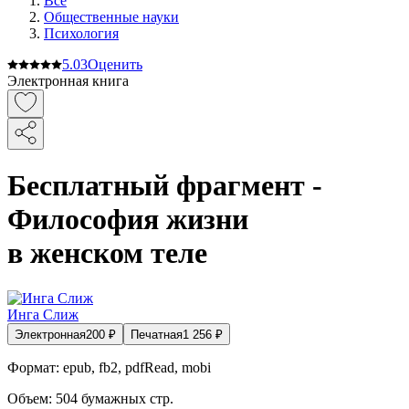
Все
Общественные науки
Психология
5.0
3
Оценить
Электронная книга
Бесплатный фрагмент -
Философия жизни
в женском теле
Инга Слиж
Электронная
200
₽
Печатная
1 256
₽
Формат:
epub, fb2, pdfRead, mobi
Объем:
504
бумажных стр.