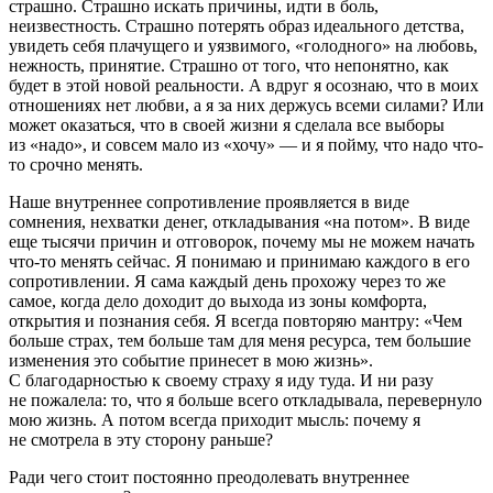
страшно. Страшно искать причины, идти в боль,
неизвестность. Страшно потерять образ идеального детства,
увидеть себя плачущего и уязвимого, «голодного» на любовь,
нежность, принятие. Страшно от того, что непонятно, как
будет в этой новой реальности. А вдруг я осознаю, что в моих
отношениях нет любви, а я за них держусь всеми силами? Или
может оказаться, что в своей жизни я сделала все выборы
из «надо», и совсем мало из «хочу» — и я пойму, что надо что-
то срочно менять.
Наше внутреннее сопротивление проявляется в виде
сомнения, нехватки денег, откладывания «на потом». В виде
еще тысячи причин и отговорок, почему мы не можем начать
что-то менять сейчас. Я понимаю и принимаю каждого в его
сопротивлении. Я сама каждый день прохожу через то же
самое, когда дело доходит до выхода из зоны комфорта,
открытия и познания себя. Я всегда повторяю мантру: «Чем
больше страх, тем больше там для меня ресурса, тем большие
изменения это событие принесет в мою жизнь».
С благодарностью к своему страху я иду туда. И ни разу
не пожалела: то, что я больше всего откладывала, перевернуло
мою жизнь. А потом всегда приходит мысль: почему я
не смотрела в эту сторону раньше?
Ради чего стоит постоянно преодолевать внутреннее