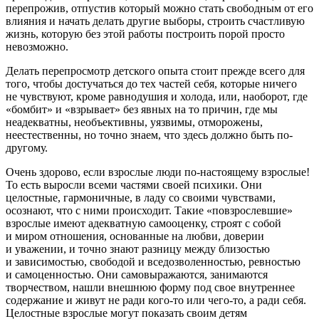
перепрожив, отпустив который можно стать свободным от его
влияния и начать делать другие выборы, строить счастливую
жизнь, которую без этой работы построить порой просто
невозможно.
Делать перепросмотр детского опыта стоит прежде всего для
того, чтобы достучаться до тех частей себя, которые ничего
не чувствуют, кроме равнодушия и холода, или, наоборот, где
«бомбит» и «взрывает» без явных на то причин, где мы
неадекватны, необъективны, уязвимы, отморожены,
неестественны, но точно знаем, что здесь должно быть по-
другому.
Очень здорово, если взрослые люди по-настоящему взрослые!
То есть выросли всеми частями своей психики. Они
целостные, гармоничные, в ладу со своими чувствами,
осознают, что с ними происходит. Такие «повзрослевшие»
взрослые имеют адекватную самооценку, строят с собой
и миром отношения, основанные на любви, доверии
и уважении, и точно знают разницу между близостью
и зависимостью, свободой и вседозволенностью, ревностью
и самоценностью. Они самовыражаются, занимаются
творчеством, нашли внешнюю форму под свое внутреннее
содержание и живут не ради кого-то или чего-то, а ради себя.
Целостные взрослые могут показать своим детям