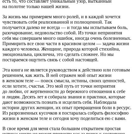
есть то, что составляет уникальный узор, вытканный
на полотне только нашей жизни.
За жизнь мы примеряем много ролей, и в каждой хочется
чувствовать себя реализованной и полноценной. Так
получается далеко не всегда — и тогда мы испытываем боль,
разочарование, недовольство собой. Из точки непринятия
себя мы совершаем много ошибок, иногда очень болезненных.
Примирить все свои части в красивом целом — задача жизни
каждого человека. Женщине, природа которой стихийна,
эмоциональна, циклична, это сделать сложнее. Но мы
постараемся ощутить связь с собой настоящей.
Эта книга не является руководством к действию или готовым
решением, как жить. В ней отражен мой опыт жизни
в женском теле — поиск смысла, истины, своих ценностей,
если хотите, счастья. Это мой путь от точки неприятия
до любви, от жертвенности до бережного отношения к себе
и людям. Десять лет я собирала знания и практики, которые
дают возможность познать и исцелить себя. Наблюдала
истории других женщин, их опыт превращения боли в ресурс.
Из разрозненных кусочков я постаралась собрать философию
жизни в женском теле и сегодня хочу поделиться ею с вами.
В свое время для меня стала большим открытием простая
истина: никто не может привести нас за ручку к состоянию