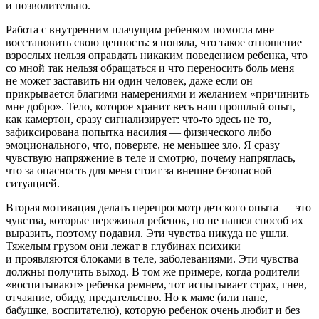
и позволительно.
Работа с внутренним плачущим ребенком помогла мне
восстановить свою ценность: я поняла, что такое отношение
взрослых нельзя оправдать никаким поведением ребенка, что
со мной так нельзя обращаться и что переносить боль меня
не может заставить ни один человек, даже если он
прикрывается благими намерениями и желанием «причинить
мне добро». Тело, которое хранит весь наш прошлый опыт,
как камертон, сразу сигнализирует: что-то здесь не то,
зафиксирована попытка насилия — физического либо
эмоционального, что, поверьте, не меньшее зло. Я сразу
чувствую напряжение в теле и смотрю, почему напряглась,
что за опасность для меня стоит за внешне безопасной
ситуацией.
Вторая мотивация делать перепросмотр детского опыта — это
чувства, которые переживал ребенок, но не нашел способ их
выразить, поэтому подавил. Эти чувства никуда не ушли.
Тяжелым грузом они лежат в глубинах психики
и проявляются блоками в теле, заболеваниями. Эти чувства
должны получить выход. В том же примере, когда родители
«воспитывают» ребенка ремнем, тот испытывает страх, гнев,
отчаяние, обиду, предательство. Но к маме (или папе,
бабушке, воспитателю), которую ребенок очень любит и без