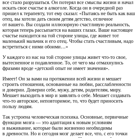
все стало разрушаться. Он потерял все смыслы жизни и начал
искать свое счастье в алкоголе. Когда он в очередной раз
пришел к терапевту, тот ему сказал: «Пытаясь не быть как ваш
отец, вы хотели дать своим детям детство, отличное
от вашего. Вы создали иллюзорную счастливую реальность,
которая теперь рассыпается на ваших глазах. Ваше настоящее
счастье находится на той стороне улицы, где живет тот
маленький мальчик и его отец. Чтобы стать счастливым, надо
встретиться с ними обоими…»
У каждого из нас на той стороне улицы живет что-то свое,
вытесненное и подавленное. То, от чего мы отмахнулись
фразами вроде «детский опыт не имеет значения».
Имеет! Он за вами на протяжении всей жизни и мешает
строить отношения, основанные на любви, расслабленности
и доверии. Доверии себе, мужу, детям, родителям, миру.
Мешает выходить в мир и заявлять о себе. Мешает создавать
что-то авторское, неповторимое, то, что будет приносить
пользу людям.
Так устроена человеческая психика. Основные, первичные
функции мозга — это адаптация к новым условиям
и выживание, которые были жизненно необходимы
в древности. Но и сегодня мозг делает все, что, с его точки