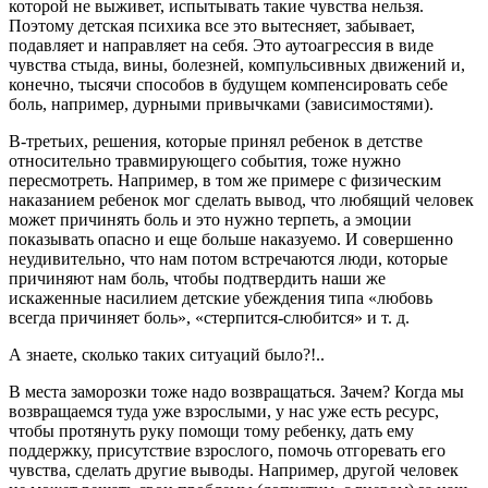
которой не выживет, испытывать такие чувства нельзя.
Поэтому детская психика все это вытесняет, забывает,
подавляет и направляет на себя. Это аутоагрессия в виде
чувства стыда, вины, болезней, компульсивных движений и,
конечно, тысячи способов в будущем компенсировать себе
боль, например, дурными привычками (зависимостями).
В-третьих, решения, которые принял ребенок в детстве
относительно травмирующего события, тоже нужно
пересмотреть. Например, в том же примере с физическим
наказанием ребенок мог сделать вывод, что любящий человек
может причинять боль и это нужно терпеть, а эмоции
показывать опасно и еще больше наказуемо. И совершенно
неудивительно, что нам потом встречаются люди, которые
причиняют нам боль, чтобы подтвердить наши же
искаженные насилием детские убеждения типа «любовь
всегда причиняет боль», «стерпится-слюбится» и т. д.
А знаете, сколько таких ситуаций было?!..
В места заморозки тоже надо возвращаться. Зачем? Когда мы
возвращаемся туда уже взрослыми, у нас уже есть ресурс,
чтобы протянуть руку помощи тому ребенку, дать ему
поддержку, присутствие взрослого, помочь отгоревать его
чувства, сделать другие выводы. Например, другой человек