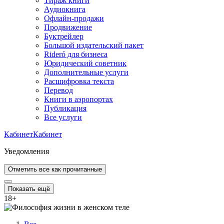
Тираж книги
Аудиокнига
Офлайн-продажи
Продвижение
Буктрейлер
Большой издательский пакет
Rideró для бизнеса
Юридический советник
Дополнительные услуги
Расшифровка текста
Перевод
Книги в аэропортах
Публикация
Все услуги
Кабинет
Кабинет
Уведомления
Отметить все как прочитанные
Показать ещё
18
+