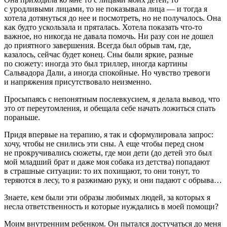
с уродливыми лицами, то не показывала лица — и тогда я
хотела дотянуться до нее и посмотреть, но не получалось. Она
как будто ускользала и пряталась. Хотела показать что-то
важное, но никогда не давала помочь. Ни разу сон не дошел
до приятного завершения. Всегда был обрыв там, где,
казалось, сейчас будет конец. Сны были яркие, разные
по сюжету: иногда это был триллер, иногда картины
Сальвадора Дали, а иногда спокойные. Но чувство тревоги
и напряжения присутствовало неизменно.
Просыпаясь с непонятным послевкусием, я делала вывод, что
это от переутомления, и обещала себе начать ложиться спать
пораньше.
Придя впервые на терапию, я так и сформулировала запрос:
хочу, чтобы не снились эти сны. А еще чтобы перед сном
не прокручивались сюжеты, где мои дети (до детей это был
мой младший брат и даже моя собака из детства) попадают
в страшные ситуации: то их похищают, то они тонут, то
теряются в лесу, то я разжимаю руку, и они падают с обрыва…
Знаете, кем были эти образы любимых людей, за которых я
несла ответственность и которые нуждались в моей помощи?
Моим внутренним ребенком. Он пытался достучаться до меня