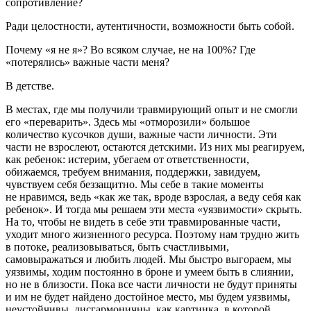
сопротивление?
Ради целостности, аутентичности, возможности быть собой.
Почему «я не я»? Во всяком случае, не на 100%? Где
«потерялись» важные части меня?
В детстве.
В местах, где мы получили травмирующий опыт и не смогли
его «переварить». Здесь мы «отморозили» большое
количество кусочков души, важные части личности. Эти
части не взрослеют, остаются детскими. Из них мы реагируем,
как ребенок: истерим, убегаем от ответственности,
обижаемся, требуем внимания, поддержки, завидуем,
чувствуем себя беззащитно. Мы себе в такие моменты
не нравимся, ведь «как же так, вроде взрослая, а веду себя как
ребенок». И тогда мы решаем эти места «уязвимости» скрыть.
На то, чтобы не видеть в себе эти травмированные части,
уходит много жизненного ресурса. Поэтому нам трудно жить
в потоке, реализовываться, быть счастливыми,
самовыражаться и любить людей. Мы быстро выгораем, мы
уязвимы, ходим постоянно в броне и умеем быть в слиянии,
но не в близости. Пока все части личности не будут приняты
и им не будет найдено достойное место, мы будем уязвимы,
неустойчивы, дисгармоничны, как картинка, в которой