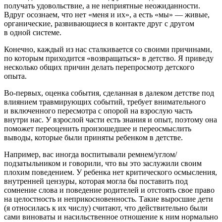
получать удовольствие, а не неприятные неожиданности.
Вдруг осознаем, что нет «меня и их», а есть «мы» — живые,
органические, развивающиеся в контакте друг с другом
в одной системе.
Конечно, каждый из нас сталкивается со своими причинами,
по которым приходится «возвращаться» в детство. Я приведу
несколько общих причин делать перепросмотр детского
опыта.
Во-первых, оценка события, сделанная в далеком детстве под
влиянием травмирующих событий, требует внимательного
и включенного пересмотра с опорой на взрослую часть
внутри нас. У взрослой части есть знания и опыт, поэтому она
поможет переоценить произошедшее и переосмыслить
выводы, которые были приняты ребенком в детстве.
Например, вас иногда воспитывали ремнем/углом/
подзатыльником и говорили, что вы это заслужили своим
плохим поведением. У ребенка нет критического осмысления,
внутренней цензуры, которая могла бы поставить под
сомнение слова и поведение родителей и отстоять свое право
на целостность и неприкосновенность. Такие выросшие дети
(я относилась к их числу) считают, что действительно были
сами виноваты и насильственное отношение к ним нормально