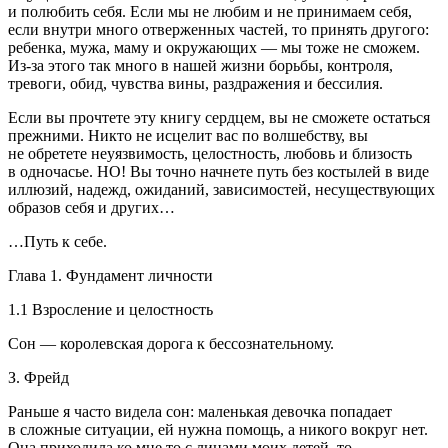
и полюбить себя. Если мы не любим и не принимаем себя,
если внутри много отверженных частей, то принять другого:
ребенка, мужа, маму и окружающих — мы тоже не сможем.
Из-за этого так много в нашей жизни борьбы, контроля,
тревоги, обид, чувства вины, раздражения и бессилия.
Если вы прочтете эту книгу сердцем, вы не сможете остаться
прежними. Никто не исцелит вас по волшебству, вы
не обретете неуязвимость, целостность, любовь и близость
в одночасье. НО! Вы точно начнете путь без костылей в виде
иллюзий, надежд, ожиданий, зависимостей, несуществующих
образов себя и других…
…Путь к себе.
Глава 1.
Фундамент личности
1.1 Взросление и целостность
Сон — королевская дорога к бессознательному.
З. Фрейд
Раньше я часто видела сон: маленькая девочка попадает
в сложные ситуации, ей нужна помощь, а никого вокруг нет.
Она приходила ко мне то с лицами моих детей, то