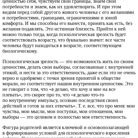
ценностью себя, чувствуем свои границы, знаем свои
потребности и знаем, как их удовлетворить. И при этом
видим перед собой другого живого человека с его желаниями
и потребностями, границами, ограничениями и зоной
комфорта. И мы способны его вынести, принять как есть, без
желания подавлять. Это истинная близость. Прийти к ней
можно только тогда, когда психологическая зрелость будет
соответствовать возрасту, что буквально значит: все части
человека будут находиться в возрасте, соответствующем
биологическому.
Психологическая зрелость — это возможность жить по своим
ценностям, делать свои выборы, согласованные с внутренней
этикой, и нести за это ответственность, даже если это не очень
верно и одобряемо с точки зрения принятой в обществе
морали, но соответствует нашим внутренним ценностям. Это
не говорит о том, что «я делаю, что хочу и мне на все
плевать», это скорее про то, что «я делаю что-то
по внутреннему импульсу, осознаю последствия своих
действий и готов за них отвечать». Т. е. все, что про меня: мои
чувства, мои мысли, мои поступки, мои отношения, мои
выборы — это целиком и полностью моя ответственность.
Фигура родителей является ключевой и основополагающей
в формировании условий для психологического взросления