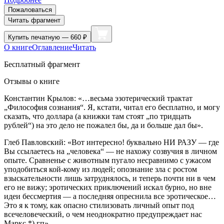
Пожаловаться
Читать фрагмент
Купить
печатную — 660 ₽
О книге
Оглавление
Читать
Бесплатный фрагмент
Отзывы о книге
Константин Крылов
: «…весьма эзотерический трактат
„Философия сознания“. Я, кстати, читал его бесплатно, и могу
сказать, что доллара (а книжки там стоят „по тридцать
рублей“) на это дело не пожалел бы, да и больше дал бы».
Глеб Павловский
: «Вот интересно! буквально НИ РАЗУ — где
Вы ссылаетесь на „человека“ — не нахожу созвучия в личном
опыте. Сравненье с животным пугало несравнимо с ужасом
уподобиться кой-кому из людей; опознание зла с ростом
взыскательности лишь затруднялось, и теперь почти ни в чем
его не вижу; эротических приключений искал бурно, но вне
идеи бессмертия — а последняя опреснила все эротическое…
Это я к тому, как опасно стилизовать личный опыт под
всечеловеческий, о чем неоднократно предупреждает нас
Маркс *) гп»