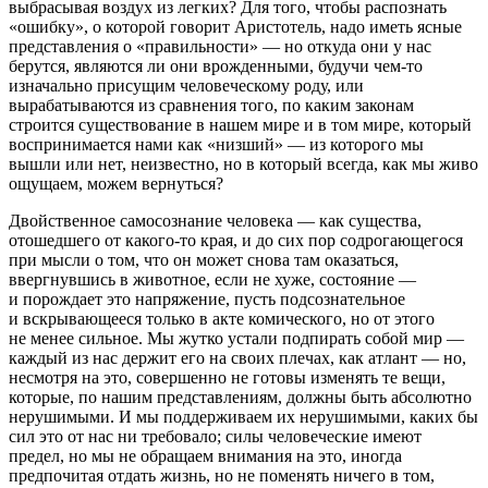
выбрасывая воздух из легких? Для того, чтобы распознать
«ошибку», о которой говорит Аристотель, надо иметь ясные
представления о «правильности» — но откуда они у нас
берутся, являются ли они врожденными, будучи чем-то
изначально присущим человеческому роду, или
вырабатываются из сравнения того, по каким законам
строится существование в нашем мире и в том мире, который
воспринимается нами как «низший» — из которого мы
вышли или нет, неизвестно, но в который всегда, как мы живо
ощущаем, можем вернуться?
Двойственное самосознание человека — как существа,
отошедшего от какого-то края, и до сих пор содрогающегося
при мысли о том, что он может снова там оказаться,
ввергнувшись в животное, если не хуже, состояние —
и порождает это напряжение, пусть подсознательное
и вскрывающееся только в акте комического, но от этого
не менее сильное. Мы жутко устали подпирать собой мир —
каждый из нас держит его на своих плечах, как атлант — но,
несмотря на это, совершенно не готовы изменять те вещи,
которые, по нашим представлениям, должны быть абсолютно
нерушимыми. И мы поддерживаем их нерушимыми, каких бы
сил это от нас ни требовало; силы человеческие имеют
предел, но мы не обращаем внимания на это, иногда
предпочитая отдать жизнь, но не поменять ничего в том,