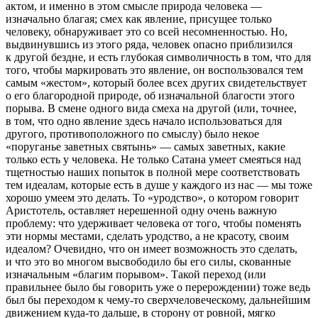
актом
, и именно в этом смысле природа человека —
изначально благая; смех как явление, присущее только
человеку, обнаруживает это со всей несомненностью. Но,
выдвинувшись из этого ряда, человек опасно приблизился
к другой бездне, и есть глубокая символичность в том, что для
того, чтобы маркировать это явление, он воспользовался тем
самым «жестом», который более всех других свидетельствует
о его благородной природе, об изначальной благости этого
порыва. В смене одного вида смеха на другой (или, точнее,
в том, что одно явление здесь начало использоваться для
другого, противоположного по смыслу) было некое
«поруганье заветных святынь» — самых заветных, какие
только есть у человека. Не только Сатана умеет смеяться над
тщетностью наших попыток в полной мере соответствовать
тем идеалам, которые есть в душе у каждого из нас — мы тоже
хорошо умеем это делать. То «уродство», о котором говорит
Аристотель, оставляет нерешенной одну очень важную
проблему:
что удерживает
человека от того, чтобы поменять
эти нормы местами, сделать уродство, а не красоту, своим
идеалом? Очевидно, что он имеет возможность это сделать,
и что это во многом высвободило бы его силы, скованные
изначальным «благим порывом». Такой переход (или
правильнее было бы говорить уже о перерождении) тоже ведь
был бы переходом к чему-то сверхчеловеческому, дальнейшим
движением куда-то дальше, в сторону от ровной, мягко