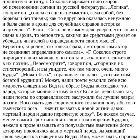
прописную истину, г. Соколов выражает свою скорбь
об исчезновении логики из русской литературы. „Логика“,
говорит он, „сошла со сцены незаметно, сама собой, без
борьбы и без тризны; как-то вдруг она оказалась ненужною
и была сдана в архив для случайных справок историка
и археолога“. Если г. Соколов в самом деле уверен, что логика
сдана в архив, то непонятно, какими же средствами думает он
убеждать читателей в справедливости своих мыслей.
Вероятно, впрочем, это только фраза, с которою сам автор
не соединяет определенного смысла». «Г. Соколов строго
порицает наших молодых поэтов за изысканность сюжетов
в их поэзии. „Пересмотрите“, говорит он, „сборники их
стихотворений, и вы увидите, что там много, очень много
Будды“. „Может быть“, спрашивает он далее, „это симптом
богатой эрудиции? Может, наши поэты усвоили себе всю
мудрость священных Вед и в образе Будды воссоздают тот
народ, который молился этому богу? Если бы дело было так,
наши поэты по справедливости заслужили бы лучшие лавры
поэзии. Воссоздать для современного сознания полузабытого
языческого бога — значит вызвать к новой жизни давно
мертвый народ и давно пережитую эпоху“. Во всяком случае,
менее тяжкий грех наполнять свои стихотворения Буддою,
нежели в прозе называть его полузабытым языческим богом,
которому поклонялся давно мертвый народ, выразивший
свою мудрость в священных Ведах. Или, может быть, спросим