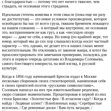
с благодарностью — потому что нет ничего тяжелее, чем
страдать, не осознавая этого страдания.
Идеальная степень комизма в этом смысле (пока еще ни разу
не достигнутая) — это некое условное произведение, которое
освободило бы нас от
всего
груза, тяжким бременем лежащего
на нашем сознании — и который мы внутренне, не осознавая
это, воспринимаем не как груз, а как «несущую опору
мира» — даже не себя, а мира. Но юмор (по крайней мере, тот
юмор, который мы до сих пор слышали) всегда носит частный
характер — что, однако, не делает его в наших глазах менее
восхитительным. Не отклоняясь от законов жанра, я хотел бы
проиллюстрировать эти замечания примерами, пользуясь для
этого в первую очередь цитатами из Владимира Соловьева,
самого блестящего юмориста, на мой взгляд, в русской
культуре.
Когда в 1894 году начинающий Брюсов издал в Москве
несколько сборников своих стихотворений, наименовав себя
и своих приятелей-поэтов «русскими символистами»,
Соловьев написал на них три язвительнейшие рецензии,
скоро ставшие знаменитыми. Процитировав в первой из них
стихи Брюсова: «Золотистые феи / В атласном саду! / Когда я
найду / Ледяные аллеи? / Влюбленных наяд / Серебристые
всплески, / Где ревнивые доски / Вам путь заградят, /