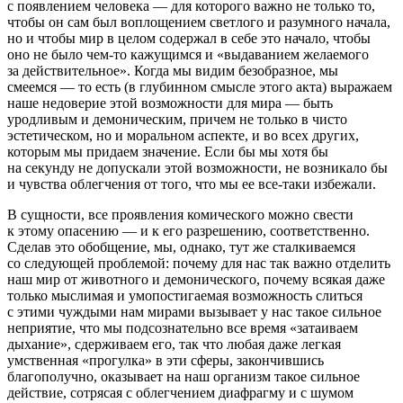
с появлением человека — для которого важно не только то,
чтобы он сам был воплощением светлого и разумного начала,
но и чтобы
мир
в целом
содержал в себе это начало, чтобы
оно не было чем-то кажущимся и «выдаванием желаемого
за действительное». Когда мы видим безобразное, мы
смеемся
— то есть (в глубинном смысле этого акта) выражаем
наше
недоверие
этой возможности для мира — быть
уродливым и демоническим, причем не только в чисто
эстетическом, но и моральном аспекте, и во всех других,
которым мы придаем значение. Если бы мы хотя бы
на секунду не допускали этой возможности, не возникало бы
и чувства облегчения от того, что мы ее все-таки избежали.
В сущности, все проявления комического можно свести
к этому опасению — и к его разрешению, соответственно.
Сделав это обобщение, мы, однако, тут же сталкиваемся
со следующей проблемой: почему для нас так важно отделить
наш мир от животного и демонического, почему всякая даже
только мыслимая и умопостигаемая возможность слиться
с этими чуждыми нам мирами вызывает у нас такое сильное
неприятие, что мы подсознательно все время «затаиваем
дыхание», сдерживаем его, так что любая даже легкая
умственная «прогулка» в эти сферы, закончившись
благополучно, оказывает на наш организм такое сильное
действие, сотрясая с облегчением диафрагму и с шумом