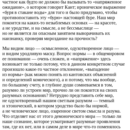
частное как будто не должно бы вызывать то «напряженное
ожидание», о котором говорит Кант; ироническое выражение
«буря в стакане воды» для того и было придумано, чтобы
противопоставить эту «бурю» настоящей буре. Наш мир
покоится на каких-то незыблемых основах — на красоте,
а не уродстве, и на смысле, а не бессмыслице —
но не является ли опасным занятием выворачивать их
наизнанку, проверяя мироздание на прочность?
Мы видим лицо — осмысленное, одухотворенное лицо —
и видим уродливую маску. Вопрос нормы — в общемировом
ее понимании — очень сложен, и «напряжение» здесь
возникает не только потому, что в данном конкретном случае
произошло какое-то частное отклонение, «выпадение
из нормы» (как можно понять из кантовских объяснений
и определений комического), а и потому, что мы вообще,
по большому счету, в глубине души сомневаемся в том,
разумно ли устроен мир, прочно ли он покоится на своих
разумных основаниях? Нетрудно представить себе мир,
не одухотворенный нашим светлым разумом — темный
и хтонический, в котором
уродство
было бы нормой,
а не человеческое лицо, озаренное светом смысла и разума.
Что отделяет нас от этого демонического мира — только ли
наше сознание, которое усматривает разумные проявления
там, где их нет, или в самом деле в мире что-то
поменялось