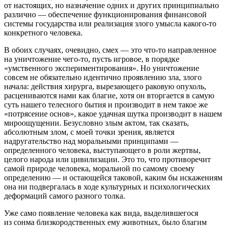
от настоящих, но назначение одних и других принципиально
различно — обеспечение функционирования финансовой
системы государства или реализация злого умысла какого-то
конкретного человека.
В обоих случаях, очевидно, смех — это что-то направленное
на
уничтожение
чего-то, пусть игровое, в порядке
«умственного экспериментирования». Но уничтожение
совсем не обязательно идентично проявлению зла, злого
начала: действия хирурга, вырезающего раковую опухоль,
расцениваются нами как благие, хотя он вторгается в самую
суть нашего телесного бытия и производит в нем такое же
«потрясение основ», какое удачная шутка производит в нашем
мироощущении. Безусловно злым актом, так сказать,
абсолютным злом, с моей точки зрения, является
надругательство над моральными принципами
—
определенного человека, выступающего в роли жертвы,
целого народа или цивилизации. Это то, что противоречит
самой природе человека, моральной по самому своему
определению — и остающейся таковой, каким бы искажениям
она ни подвергалась в ходе культурных и психологических
деформаций самого разного толка.
Уже само появление человека как вида, выделившегося
из сонма близкородственных ему животных, было
благим