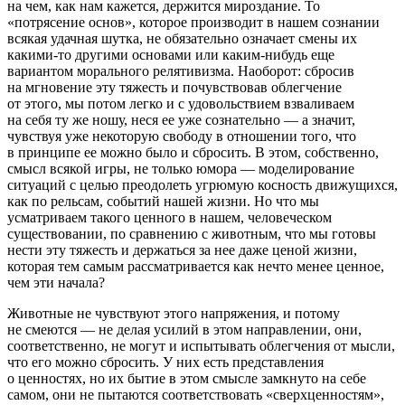
на чем, как нам кажется, держится мироздание. То
«потрясение основ», которое производит в нашем сознании
всякая удачная шутка, не обязательно означает смены их
какими-то другими основами или каким-нибудь еще
вариантом морального релятивизма. Наоборот: сбросив
на мгновение эту тяжесть и почувствовав облегчение
от этого, мы потом легко и с удовольствием взваливаем
на себя ту же ношу, неся ее уже сознательно — а значит,
чувствуя уже некоторую свободу в отношении того, что
в принципе
ее можно было и сбросить. В этом, собственно,
смысл всякой
игры
, не только юмора — моделирование
ситуаций с целью преодолеть угрюмую косность движущихся,
как по рельсам, событий нашей жизни. Но что мы
усматриваем такого ценного в нашем, человеческом
существовании, по сравнению с животным, что мы готовы
нести эту тяжесть и держаться за нее даже ценой жизни,
которая тем самым рассматривается как нечто менее ценное,
чем эти начала?
Животные не чувствуют этого напряжения, и потому
не смеются — не делая усилий в этом направлении, они,
соответственно, не могут и испытывать облегчения от мысли,
что его можно сбросить. У них есть представления
о ценностях, но их бытие в этом смысле замкнуто на себе
самом, они не пытаются соответствовать «сверхценностям»,