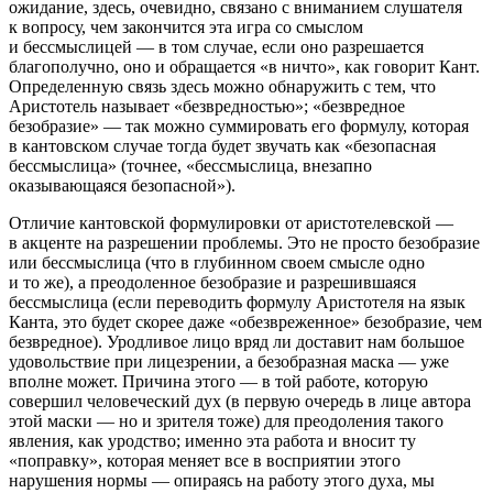
ожидание, здесь, очевидно, связано с вниманием слушателя
к вопросу,
чем закончится
эта игра со смыслом
и бессмыслицей — в том случае, если оно разрешается
благополучно, оно и обращается «в ничто», как говорит Кант.
Определенную связь здесь можно обнаружить с тем, что
Аристотель называет «безвредностью»; «безвредное
безобразие» — так можно суммировать его формулу, которая
в кантовском случае тогда будет звучать как «безопасная
бессмыслица» (точнее, «бессмыслица, внезапно
оказывающаяся безопасной»).
Отличие кантовской формулировки от аристотелевской —
в акценте на
разрешении
проблемы. Это не просто безобразие
или бессмыслица (что в глубинном своем смысле одно
и то же), а
преодоленное
безобразие и
разрешившаяся
бессмыслица (если переводить формулу Аристотеля на язык
Канта, это будет скорее даже «обезвреженное» безобразие, чем
безвредное). Уродливое лицо вряд ли доставит нам большое
удовольствие при лицезрении, а безобразная маска — уже
вполне может. Причина этого — в той работе, которую
совершил человеческий дух (в первую очередь в лице автора
этой маски — но и зрителя тоже) для
преодоления
такого
явления, как уродство; именно эта работа и вносит ту
«поправку», которая меняет все в восприятии этого
нарушения нормы
— опираясь на работу этого духа, мы