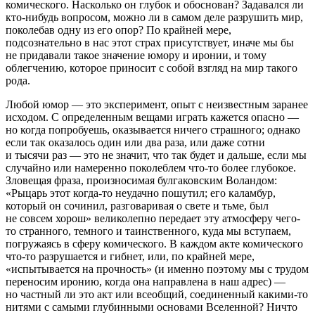
комического. Насколько он глубок и обоснован? Задавался ли
кто-нибудь вопросом, можно ли
в самом деле
разрушить мир,
поколебав одну из его опор? По крайней мере,
подсознательно в нас этот страх присутствует, иначе мы бы
не придавали такое значение юмору и иронии, и тому
облегчению, которое приносит с собой взгляд на мир такого
рода.
Любой юмор — это эксперимент, опыт с неизвестным заранее
исходом. С определенным вещами играть кажется опасно —
но когда попробуешь,
оказывается
ничего страшного; однако
если так оказалось один или два раза, или даже сотни
и тысячи раз — это не значит, что так будет и дальше, если мы
случайно или намеренно поколеблем что-то более глубокое.
Зловещая фраза, произносимая булгаковским Воландом:
«Рыцарь этот когда-то неудачно пошутил; его каламбур,
который он сочинил, разговаривая о свете и тьме, был
не совсем хорош» великолепно передает эту атмосферу чего-
то странного, темного и таинственного, куда мы вступаем,
погружаясь в сферу комического. В каждом акте комического
что-то разрушается и гибнет, или, по крайней мере,
«испытывается на прочность» (и именно поэтому мы с трудом
переносим иронию, когда она направлена в наш адрес) —
но частный ли это акт или всеобщий, соединенный какими-то
нитями с самыми глубинными основами Вселенной? Ничто