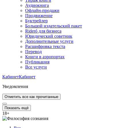
Тираж книги
Аудиокнига
Офлайн-продажи
Продвижение
Буктрейлер
Большой издательский пакет
Rideró для бизнеса
Юридический советник
Дополнительные услуги
Расшифровка текста
Перевод
Книги в аэропортах
Публикация
Все услуги
Кабинет
Кабинет
Уведомления
Отметить все как прочитанные
Показать ещё
18
+