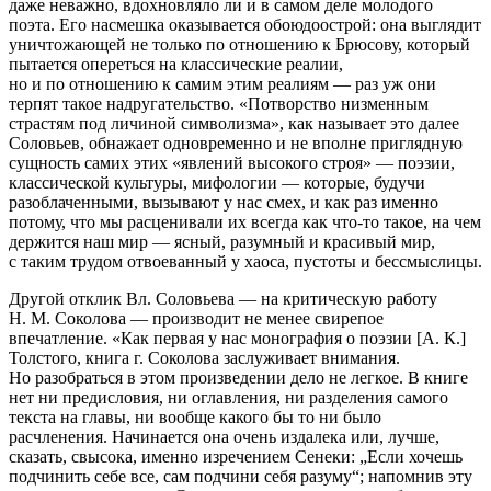
даже неважно, вдохновляло ли и в самом деле молодого
поэта. Его насмешка оказывается обоюдоострой: она выглядит
уничтожающей не только по отношению к Брюсову, который
пытается опереться на классические реалии,
но и по отношению к самим этим реалиям — раз уж они
терпят такое надругательство. «Потворство низменным
страстям под личиной символизма», как называет это далее
Соловьев, обнажает одновременно и не вполне приглядную
сущность самих этих «явлений высокого строя» — поэзии,
классической культуры, мифологии — которые, будучи
разоблаченными, вызывают у нас смех, и как раз именно
потому, что мы расценивали их всегда как что-то такое, на чем
держится наш мир — ясный, разумный и красивый мир,
с таким трудом отвоеванный у хаоса, пустоты и бессмыслицы.
Другой отклик Вл. Соловьева — на критическую работу
Н. М. Соколова — производит не менее свирепое
впечатление. «Как первая у нас монография о поэзии [А. К.]
Толстого, книга г. Соколова заслуживает внимания.
Но разобраться в этом произведении дело не легкое. В книге
нет ни предисловия, ни оглавления, ни разделения самого
текста на главы, ни вообще какого бы то ни было
расчленения. Начинается она очень издалека или, лучше,
сказать, свысока, именно изречением Сенеки: „Если хочешь
подчинить себе все, сам подчини себя разуму“; напомнив эту