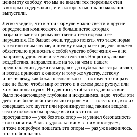
ценим эту свободу, что мы не видели тех тюремных стен,
в которых содержались, и из которых нас так неожиданно
выпустили.
Легко увидеть, что к этой формуле можно свести и другие
определения комического, в большинстве которых
разрабатывается преимущественно тема нормы и ее
нарушения. Но бывает очень трудно понять, что такое
норма
в том или ином случае, и почему выход за ее пределы должен
обязательно приносить с собой чувство облегчения — а не,
например, удивление и замешательство. Напротив, любые
воздействия, направленные на то, на чем в нашем
представлении держится мир, всегда глубоко нас затрагивают,
и всегда приводят к одному и тому же чувству, легкому
и пьянящему, как бокал шампанского — потому что ни разу
еще не было, чтобы мир от этого и в самом деле рухнул или
хотя бы пошатнулся. Но для того, чтобы это удовольствие
было по-настоящему глубоким и искрящимся, надо, чтобы эти
действия были действительно
игровыми
— то есть тот, кто их
совершает, кто шутит или иронизирует над такими вещами,
сам не побоялся бы прежде выйти в это новое
пространство — уже
без
этих опор — и увидел безопасность
этого занятия. А мы с удовольствием за ним последуем,
и тоже попробуем пошатать эти опоры — раз уж выяснилось,
что это безопасно.