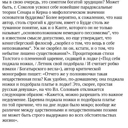
мы в свою очередь, это симптом богатой эрудиции? Может
быть, г. Соколов усвоил себе новейшие парадоксальные
теории Сенара и Керна о мифологическом значении
основателя буддизма? Более вероятно, к сожалению, что наш
автор, столь строгий к другим, имеет о Будде столь же
туманное понятие, как и о Канте, которого он не только
называет „основоположником немецкого пессимизма“, что
в известном смысле допустимо, но еще утверждает, что
кенигсбергский философ „скорбел о том, что вещь в себе
непознаваема“. Уж не скорбел ли он, кстати, и о том, что
небытие лишено существования?». Процитировав стихи
Толстого о плененной царевне, сидящей в лодке («Под себя
поджала ножки, / Летник свой подобрала / И считает робко
взмахи / Богатырского весла»), автор критической
монографии пишет: «Отчего же у полоняночки такая
нецарственная поза? Как удобно, по-домашнему, она поджала
ножки и подобрала платье в лодке! Это, скорее, простая
русская девушка», на что Вл. Соловьев откликается
следующим образом: «Кажется, можно разрешить это важное
недоумение. Царевна поджала ножки и подобрала платье
по той причине, что на дне лодки было мокро; вообще же
различие между царственными и нецарственными позами
не может быть строго выдержано во всех обстоятельствах
жизни».