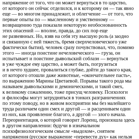
напряжение
от того, что он может вернуться в то царство,
от которого он сейчас отделился, и к которому он — так явно
еще — во многом принадлежит, и
облегчение
— от того, что
первые опыты по — мысленному и умственному —
возвращению туда показали некоторую необоснованность
этих опасений — вполне, правда, до сих пор еще
не развеянных. Но, взяв на себя эту высшую роль (а заодно
и связанную с ней тяжесть, бремя
сверхчеловеческого
уже
фактически бытия), человек сразу почувствовал, что, помимо
этого — иногда поистине нечеловеческого —
груза
, он
испытывает и поистине дьявольский
соблазн
— вернуться
в уже чуждое ему царство, а может быть, погрузиться
и в нечто
худшее
, провалиться глубже, дойти до такого края,
от которого отошли даже животные, «окончательнее пасть»,
по выражению Марины Цветаевой. Порывы такого рода мы
называем дьявольскими и демоническими, и такой смех,
к великому сожалению, тоже присущ человеку. Психологи
и философы могут затрудняться в тонких разграничениях
по этому поводу, но в живом восприятии мы без малейшего
труда различаем один смех и другой — и расцениваем один
из них, как проявление благого, а другой — злого начала.
Переориентация
, о которой говорит Лоренц, произошла здесь
в другом направлении: будучи в изначальном
психофизиологическим смысле «выдохом», снятием
напряжения (русское выражение «перевести дух» как нельзя