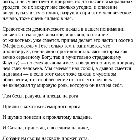
быть, и не существует в природе, но что касается
моральных
уродств, то их вокруг нас сколько угодно, и опасение
ввергнуться в эту стихию, разрушив при этом человеческое
начало, тоже очень сильно в нас.
Средоточием демонического начала в нашем понимании
является начало дьявольское, и дьявол, в отличие
от животных, уже смеется, причем делает это часто и охотно
(Мефистофель у Гете только тем и занимается, что
иронизирует, очень явно противопоставляясь автором как
вечно серьезному Богу, так и мучительно страдающему
Фаусту) — но смех дьявола имеет совершенно иную природу,
чем смех человека. Мы смеемся
над собой
, а дьявол смеется
над нами
— и если этот смех тоже связан с чувством
облегчения, то это облегчение от того, что человек
не выдержал ту мировую роль, которую он взял на себя.
Там бесы, радуясь и плеща, на рога
Прияли с хохотом всемирного врага
И шумно понесли к проклятому владыке.
И Сатана, привстав, с веселием на лике,
Лобзанием своим насквозь прожег уста,