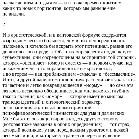
наслаждением и отдыхом — и в то же время открытием
каких-то новых горизонтов, которых мы раньше еще
не видели.
2
И в аристотелевской, и в кантовской формуле содержится
«зародыш» чего-то большего, чем в них непосредственно
изложено, и хотелось бы вскрыть этот потенциал, развив его
до логического предела. Оба этих определения подчеркнуто
субъективны, они сосредоточены на восприятии той стороны,
которая «оценивает» юмор и смеется — в первом случае над
искажением чего-то «правильного» и «красивого»,
а во втором — над приближением «смысла» к «бессмыслице».
И тот, и другой вариант «отклонения» расценивается как что-
то частное и легко возвращающееся в «норму» — но сама эта
легкость несколько обесценивает, как мне кажется, глубину
такого явления, как «юмор» — которое имеет во многом
трансцендентный и онтологический характер,
не ограничиваясь только ролью приятной
психофизиологической гимнастики для ума и для легких.
Мне бы хотелось акцентировать здесь другую сторону
(которая тоже заложена в обоих определениях) — тот
страх
,
который возникает у нас перед всяким уродством и всякой
бессмыслицей, и который устраняется через ощущение