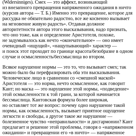
(Widersinniges).
Смех — это аффект, возникающий
из внезапного превращения напряженного ожидания в ничто
(курсив автора — Т. Б.) Именно это превращение, которое для
рассудка не обязательно радостно, все же косвенно вызывает
на мгновение живую радость». Отдавая должное
авторитетности автора этого высказывания, надо признать,
что оно тоже, как и определение Аристотеля, похоже,
не задумывалось как нечто «окончательное» — оно имеет
очевидный «ищущий», «нащупывающий» характер —
и поиск этот проходит по границе красота/безобразие в одном
случае и осмысленность/бессмыслица во втором.
Всякое
нарушение нормы
— это то, что вызывает смех; так
можно было бы перефразировать оба эти высказывания.
Человеческое лицо в сравнении со «смешной маской»
Аристотеля — это норма, нечто осмысленное, как говорит
Кант; но маска — это нарушение этой нормы, «подведение»
этой осмысленности к той грани, за которой начинается
бессмыслица. Кантовская формула более широкая,
но оставляет тот же вопрос: почему одно нарушение такой
нормы, как осмысленность, вызывает приятное ощущение
легкости и свободы, а другое такое же нарушение —
болезненное чувство «неправильности» и дисгармонии? Кант
предлагает и решение этой проблемы, говоря о «напряженном
ожидании» и превращении его «в ничто» — напряженное