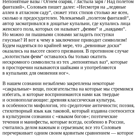
Непонятные вазы / Огнем озаряя, / Застыла заря / Над полетом
фантазий», Соловьев пишет далее: «Несмотря на „ледяные
аллеи в атласном саду“, сюжет этих стихов столько же ясен,
сколько и предосудителен. Увлекаемый „полетом фантазий“,
автор засматривался в дощатые купальни, где купались лица
женского пола, которых он называет „феями“ и „наядами“.
Но можно ли пышными словами загладить поступки
гнусные? И вот к чему в заключение приводит символизм!
Будем надеяться по крайней мере, что „ревнивые доски“
оказались на высоте своего призвания. В противном случае
„золотистым феям“ оставалось бы только окатить
нескромного символиста из тех „непонятных ваз“, которые
в просторечии называются шайками и употребляются
в купальнях для омовения ног».
В нашем сознании незыблемо закреплены некоторые
«сакральные» вещи, посягательства на которые мы стремимся
избегать, и которые воспринимаются нами как твердые
и основополагающие: древняя классическая культура,
в особенности мифология, это средоточие античности; поэзия,
стихотворный язык как таковой, который издавна соотносится
в культурном сознании с «языком богов»; поэтические
течения и манифесты, которые всегда, особенно в России,
считались делом важным и серьезным; все это Соловьев
перечеркивает одним своим ядовитым сравнением — которое