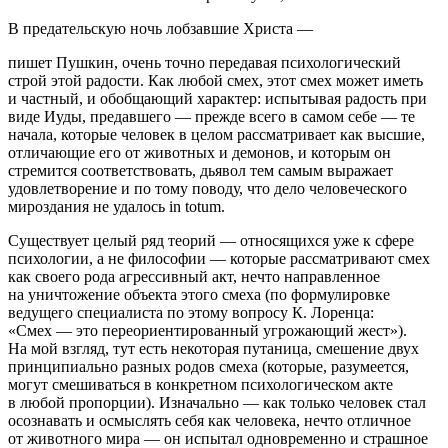
В предательскую ночь лобзавшие Христа —
пишет Пушкин, очень точно передавая психологический
строй этой радости. Как любой смех, этот смех может иметь
и частный, и обобщающий характер: испытывая радость при
виде Иуды, предавшего — прежде всего в самом себе — те
начала, которые человек в целом рассматривает как высшие,
отличающие его от животных и демонов, и которым он
стремится соответствовать, дьявол тем самым выражает
удовлетворение и по тому поводу, что дело человеческого
мироздания не удалось
in totum
.
Существует целый ряд теорий — относящихся уже к сфере
психологии, а не философии — которые рассматривают смех
как своего рода агрессивный акт, нечто направленное
на уничтожение объекта этого смеха (по формулировке
ведущего специалиста по этому вопросу К. Лоренца:
«Смех — это переориентированный угрожающий жест»).
На мой взгляд, тут есть некоторая путаница, смешение двух
принципиально разных родов смеха (которые, разумеется,
могут смешиваться в конкретном психологическом акте
в любой пропорции).
Изначально
— как только человек стал
осознавать и осмыслять себя как человека, нечто отличное
от животного мира — он испытал одновременно и страшное