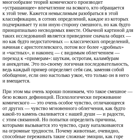
многообразие теорий комического производит
«устрашающее» впечатление на всякого, кто обращается
к этой теме. Кажется немыслимым разобраться в этой
классификации, в сотнях определений, каждое из которых
подчеркивает ту или иную сторону смешного, но как будто
принципиально несводимых вместе. Обычной картиной для
таких исследований является приведение сначала общих —
но как будто недостаточных — классических определений,
начиная с аристотелевского, потом все более «дробных»
и «частных», и наконец — с видимым облегчением —
переход к «примерам»: шуткам, остротам, каламбурам
и анекдотам. Это по-своему логичная последовательность,
ведь каждый пример определяет себя сам, заменяя собой
обобщение, если оно настолько узкое, что только он в него
и вмещается.
При этом мы очень хорошо понимаем, что такое смешное —
безо всяких дефиниций. Психологически переживание
комического — это очень особое чувство, отличающееся
от других — чувство
мгновенного облегчения
, как будто
какой-то камень сваливается с нашей души — и радости,
с этим связанной. Но попытки определить причины,
которыми вызывается это чувство, сразу наталкиваются
на огромные трудности. Почему животные, очевидно,
способные переживать такие сложные эмоции, как горе