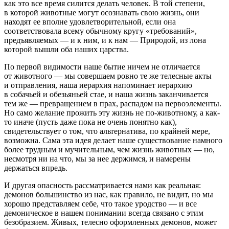
как это все время силится делать человек. В той степени,
в которой животные могут осознавать свою жизнь, они
находят ее вполне удовлетворительной, если она
соответствовала всему обычному кругу «требований»,
предъявляемых — и к ним, и к нам — Природой, из лона
которой вышли оба наших царства.
По первой видимости
наше бытие ничем не отличается
от животного — мы совершаем ровно те же телесные акты
и отправления, наша иерархия напоминает иерархию
в собачьей и обезьяньей стае, и наша жизнь заканчивается
тем же — превращением в прах, распадом на первоэлементы.
Но само желание прожить эту жизнь не по-животному, а
как-
то иначе
(пусть даже пока не очень понятно как),
свидетельствует о том, что альтернатива, по крайней мере,
возможна
. Сама эта идея делает наше существование намного
более трудным и мучительным, чем жизнь животных — но,
несмотря ни на что, мы за нее держимся, и намерены
держаться впредь.
И другая опасность рассматривается нами как реальная:
демонов большинство из нас, как правило, не видит, но мы
хорошо представляем себе, что такое уродство — и все
демоническое в нашем понимании всегда связано с этим
безобразием. Живых, телесно оформленных демонов, может