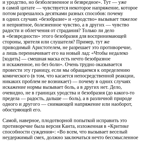
и уродство, но безболезненное и безвредное». Тут — уже
в самой цитате — чувствуется некоторое напряжение, которое
потом разрешалось десятками разных способов: почему
в одних случаях «безобразие» и «уродство» вызывает тяжелое
и неприятное, болезненное чувство, а в других — чувство
радости и облегчения от страдания? Только ли дело
в «безвредности» этого безобразия для воспринимающей
стороны, зрителя или слушателя? Пример, тут же
приводимый Аристотелем, не разрешает это противоречие,
а лишь переиначивает его на новый лад: «Чтобы недалеко
[ходить] — смешная маска есть нечто безобразное
и искаженное, но без боли». Очень трудно оказывается
провести эту границу, если мы обращаемся к
определению
комического (в том, что касается непосредственной реакции,
никаких проблем не возникает) — почему в одних случаях
искажение нормы вызывает боль, а в других нет. Дело,
очевидно, не в
границах
уродства и безобразия (до какого-то
предела — радость, дальше — боль), а в
различной природе
одного и другого — снимающей напряжение или наоборот,
обостряющей его.
Самой, наверное, плодотворной попыткой исправить это
противоречие была версия Канта, изложенная в «Критике
способности суждения»: «Во всем, что вызывает веселый
неудержимый смех, должно заключаться нечто бессмысленное