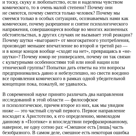
и тоску, скуку и любопытство, если и наделены чувством
комического, то в очень малой степени? Почему они
не смеются
, почему смеется только человек? Почему мы
смеемся только в особых ситуациях, осознаваемых нами как
комические, почему разрешение и снятие психологического
напряжения, совершающееся вообще во многих жизненных
обстоятельствах, в других случаях не вызывает этой реакции?
Почему шутки «выгорают» от многократного употребления,
производят меньшее впечатление во второй и третий раз —
и в конце концов вообще «сходят на нет», превращаясь в «не-
шутки»? Почему юмор не универсален, почему он так связан
с культурными особенностями той или иной нации или
этнической группы? Попытки дать ответы на эти вопросы
предпринимались давно и небезуспешно, но свести воедино
все проявления комического в рамках одной убедительной
концепции пока, пожалуй, не удавалось.
В современной науке принято различать два направления
исследований в этой области — философское
и психологическое, причем второе из них, как мы увидим
ниже — это частный случай первого. Первое направление
восходит к Аристотелю, к его определению, мимоходом
данному в «Поэтике» и впоследствии перефразированному,
наверное, не одну сотню раз: «Смешное есть [лишь] часть
безобразного. В самом деле, смешное есть некоторая ошибка