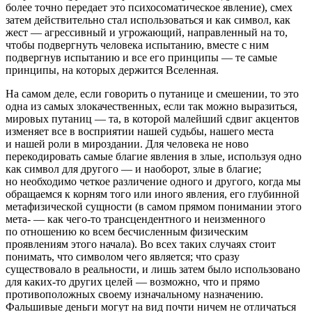
более точно передает это психосоматическое явление), смех
затем действительно стал использоваться и как символ, как
жест
— агрессивный и угрожающий, направленный на то,
чтобы подвергнуть человека испытанию, вместе с ним
подвергнув испытанию и все его принципы — те самые
принципы, на которых держится Вселенная.
На самом деле, если говорить о путанице и смешении, то это
одна из самых
злокачественных
, если так можно выразиться,
мировых путаниц — та, в которой малейший сдвиг акцентов
изменяет все в восприятии нашей судьбы, нашего места
и нашей роли в мироздании. Для человека не ново
перекодировать самые благие явления в злые, используя одно
как символ для другого — и наоборот, злые в благие;
но необходимо четкое различение одного и другого, когда мы
обращаемся
к
корням
того или иного явления, его глубинной
метафизической сущности (в самом прямом понимании этого
мета-
— как чего-то трансцендентного и неизменного
по отношению ко всем бесчисленным физическим
проявлениям этого начала). Во всех таких случаях стоит
понимать,
что
символом
чего
является; что сразу
существовало в реальности, и лишь затем было использовано
для каких-то других целей — возможно, что и прямо
противоположных своему изначальному назначению.
Фальшивые деньги могут на вид почти ничем не отличаться