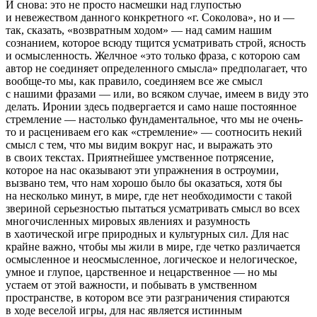
И снова: это не просто насмешки над глупостью
и невежеством данного конкретного «г. Соколова», но и —
так, сказать, «возвратным ходом» — над самим нашим
сознанием, которое всюду тщится усматривать строй, ясность
и осмысленность. Желчное «это только фраза, с которою сам
автор не соединяет определенного смысла» предполагает, что
вообще-то мы, как правило, соединяем все же смысл
с нашими фразами — или, во всяком случае, имеем в виду это
делать. Иронии здесь подвергается и само наше постоянное
стремление — настолько фундаментальное, что мы не очень-
то и расцениваем его как «стремление» — соотносить некий
смысл с тем, что мы видим вокруг нас, и выражать это
в своих текстах. Приятнейшее умственное потрясение,
которое на нас оказывают эти упражнения в остроумии,
вызвано тем, что нам
хорошо
было бы оказаться, хотя бы
на несколько минут, в мире, где нет необходимости с такой
звериной серьезностью пытаться усматривать смысл во всех
многочисленных мировых явлениях и разумность
в хаотической игре природных и культурных сил. Для нас
крайне
важно
, чтобы мы жили в мире, где четко различается
осмысленное и неосмысленное, логическое и нелогическое,
умное и глупое, царственное и нецарственное — но мы
устаем от этой важности, и побывать в умственном
пространстве, в котором все эти разграничения стираются
в ходе веселой игры, для нас является истинным