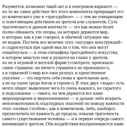
Разумеется, возможен такой акт и в неигровом варианте —
но то же самое действие без этого компонента превращает его
из комического уже в «трагедийное» — с тем же очищающим
и осветляющим действием на зрителя или слушателя. Суть
трагического в данном контексте — это как можно более
полно
обнажить
эти опоры, на которых держится мир,
и которые, как я уже говорил, в обычной ситуации мы
не видим. Постичь все величие этих «несущих конструкций»
и содрогнуться при одной мысли о том, что они могут
пошатнуться — в этом специфика трагедийного искусства,
в котором зачастую они и рушатся на глазах у зрителя,
но не в игровой и веселой форме («смотрите, произошло
самое страшное, но ничего страшного не произошло»),
а в серьезной («мир все-таки рухнул, и единственное
спасение — это ощутить себя снова в зрительном зале,
а не на сцене среди богов и героев»). В этих двух «ходах» есть
нечто общее: выявление чего-то очень важного, но
скрытого
в подсознании — такого, на чем держится все наше
мироощущение и миропонимание — и дальше либо вскрыть
неосновательность подспудных опасений по поводу важности
этих «осевых столбов», как в комическом, либо, наоборот,
преувеличить их важность до предела, показав трагичность
самого существования
человека — и в первую очередь самого
внимающего зрителя. Оба воздействия воспринимаются нами