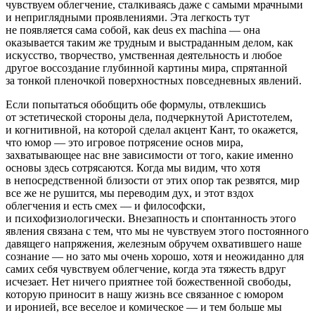
чувствуем облегчение, сталкиваясь даже с самыми мрачными
и неприглядными проявлениями. Эта легкость тут
не появляется сама собой, как deus ex machina — она
оказывается таким же трудным и выстраданным делом, как
искусство, творчество, умственная деятельность и любое
другое воссоздание глубинной картины мира, спрятанной
за тонкой пленочкой поверхностных повседневных явлений.
Если попытаться обобщить обе формулы, отвлекшись
от эстетической стороны дела, подчеркнутой Аристотелем,
и когнитивной, на которой сделал акцент Кант, то окажется,
что юмор — это
игровое потрясение основ мира
,
захватывающее нас вне зависимости от того, какие именно
основы здесь сотрясаются. Когда мы видим, что хотя
в непосредственной близости от этих опор так резвятся, мир
все же не рушится, мы переводим дух, и этот вздох
облегчения и есть смех — и философски,
и психофизиологически. Внезапность и спонтанность этого
явления связана с тем, что мы не чувствуем этого постоянного
давящего напряжения, железным обручем охватившего наше
сознание — но зато мы очень хорошо, хотя и неожиданно для
самих себя чувствуем облегчение, когда эта тяжесть вдруг
исчезает. Нет ничего приятнее той божественной свободы,
которую приносит в нашу жизнь все связанное с юмором
и иронией, все веселое и комическое — и тем больше мы