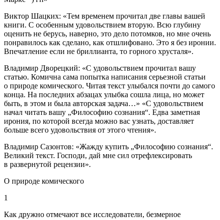
Виктор Шацких
: «Тем временем прочитал две главы вашей
книги. С особенным удовольствием вторую. Всю глубину
оценить не берусь, наверно, это дело потомков, но мне очень
понравилось как сделано, как отшлифовано. Это я без иронии.
Впечатление если не бриллианта, то горного хрусталя».
Владимир Дворецкий
: «С удовольствием прочитал вашу
статью. Комична сама попытка написания серьезной статьи
о природе комического. Читая текст улыбался почти до самого
конца. На последних абзацах улыбка сошла лица, но может
быть, в этом и была авторская задача…» «С удовольствием
начал читать вашу „Философию сознания“. Едва заметная
ирония, по которой всегда можно вас узнать, доставляет
больше всего удовольствия от этого чтения».
Владимир Сазонтов
: «Жажду купить „Философию сознания“.
Великий текст. Господи, дай мне сил отрефлексировать
в развернутой рецензии».
О природе комического
1
Как дружно отмечают все исследователи, безмерное