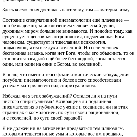
Здесь космология досталась пантеизму, там — материализму.
Состояние спекулятивной пневматологии ещё плачевнее —
оно безнадежно; за исключением человеческой души,
духовным миром
боль
ше не занимаются. И подобно тому, как
существует тщеславная антропология, подменяющая Бога
человеком, существует и тщеславная психология,
подменяющая им все духи вселенной. Но если человек —
бесплодная загадка, когда нет Бога, чтобы его объяснить, то он
становится загадкой ещё более бесплодной, когда остается
один, или один на один с Богом, во вселенной.
Я знаю, что именно теософские и мистические заблуждения
погубили пневматологию и более всего способствовали
успехам материализма над спиритуализмом.
Избежал ли я этих заблуждений? Остался ли я на пути
чистого спиритуализма? Возвращена ли подлинная
пневматология в публичное учение и соединена ли на этих
страницах с космологией, по сути своей рациональной,
и с теологией, по сути своей здравой?
Я не должен ни на мгновение предаваться тем иллюзиям,
которыми тешатся юные умы и которые все им прощают,