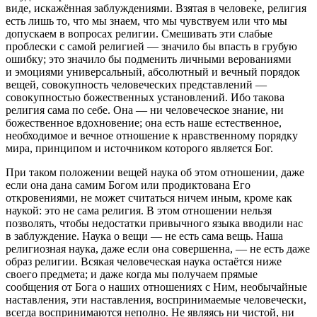
виде, искажённая заблуждениями. Взятая в человеке, религия
есть лишь то, что мы знаем, что мы чувствуем или что мы
допускаем в вопросах религии. Смешивать эти слабые
проблески с самой религией — значило бы впасть в грубую
ошибку; это значило бы подменить личными верованиями
и эмоциями универсальный, абсолютный и вечный порядок
вещей, совокупность человеческих представлений —
совокупностью божественных установлений. Ибо такова
религия сама по себе. Она — ни человеческое знание, ни
божественное вдохновение; она есть наше естественное,
необходимое и вечное отношение к нравственному порядку
мира, принципом и
источник
ом которого является Бог.
При таком положении вещей наука об этом отношении, даже
если она дана самим Богом или продиктована Его
откровениями, не может считаться ничем иным, кроме как
наукой: это не сама религия. В этом отношении нельзя
позволять, чтобы недостатки привычного языка вводили нас
в заблуждение. Наука о вещи — не есть сама вещь. Наша
религиозная наука, даже если она совершенна, — не есть даже
образ религии. Всякая человеческая наука остаётся ниже
своего предмета; и даже когда мы получаем прямые
сообщения от Бога о наших отношениях с Ним, необычайные
наставления, эти наставления, воспринимаемые человечески,
всегда воспринимаются неполно. Не являясь ни чистой, ни