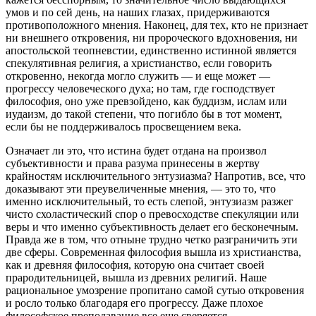
умов и по сей день, на наших глазах, придерживаются
противоположного мнения. Наконец, для тех, кто не признает
ни внешнего откровения, ни пророческого вдохновения, ни
апостольской теопневстии, единственно истинной является
спекулятивная религия, а христианство, если говорить
откровенно, некогда могло служить — и еще может —
прогрессу человеческого духа; но там, где господствует
философия, оно уже превзойдено, как буддизм,
ислам
или
иудаизм, до такой степени, что погибло бы в тот момент,
если бы не поддерживалось просвещением века.
Означает ли это, что истина будет отдана на произвол
субъективности и права разума принесены в жертву
крайностям исключительного энтузиазма? Напротив, все, что
доказывают эти преувеличенные мнения, — это то, что
именно исключительный, то есть слепой, энтузиазм разжег
чисто схоластический спор о превосходстве спекуляции или
веры и что именно субъективность делает его бесконечным.
Правда же в том, что отныне трудно четко разграничить эти
две сферы. Современная философия вышла из христианства,
как и древняя философия, которую она считает своей
прародительницей, вышла из древних религий. Наше
рациональное умозрение пропитано самой сутью откровения
и росло только благодаря его прогрессу. Даже плохое
философское преподавание все еще сверяется