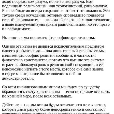
долю посредством разума, но не во имя разума. Вот
подлинный религиозный, или теологический, рационализм.
Его необходимо всегда сохранять и отличать от ложного. Это
трудно среди осуждений, которым справедливо подвергся
старый рационализм — некогда абсолютный хозяин теологии,
а ныне именуемый вульгарным рационализмом; но это право
и необходимость.
Именно так мы понимаем философию христианства.
Однако эта наука не является исключительным предметом
нашего рассмотрения — она лишь главный его объект: мы
излагаем философию религии вообще и, в частности,
философию христианства, потому что именно эта система
играет наи
боль
шую роль в религиозной спекуляции, и ее
невозможно изгнать с того места, которое она сама заняла
в сфере мысли, какое бы отношение к ней ни
демонстрировали.
Со всем цивилизованным миром мы будем по существу
обращаться к свету христианства — если не прежде всего, то,
по крайней мере, после всех остальных.
Действительно, мы всегда будем отличать его от тех истин,
которые даны разуму более непосредственно и составляют
отправную точку всякого человеческого воспитания, всякого