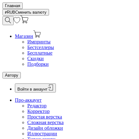
Главная
RUB
Сменить валюту
Магазин
Импринты
Бестселлеры
Бесплатные
Скидки
Подборки
Автору
Войти в аккаунт
Про-аккаунт
Редактор
Корректор
Простая верстка
Сложная верстка
Дизайн обложки
Иллюстрации