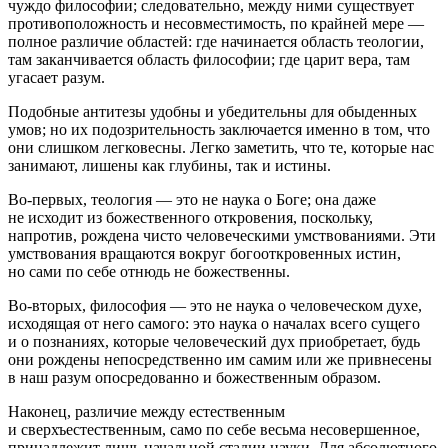
чуждо философии; следовательно, между ними существует
противоположность и несовместимость, по крайней мере —
полное различие областей: где начинается область теологии,
там заканчивается область философии; где царит вера, там
угасает разум.
Подобные антитезы удобны и убедительны для обыденных
умов; но их подозрительность заключается именно в том, что
они слишком легковесны. Легко заметить, что те, которые нас
занимают, лишены как глубины, так и истины.
Во-первых, теология — это не наука о Боге; она даже
не исходит из божественного откровения, поскольку,
напротив, рождена чисто человеческими умствованиями. Эти
умствования вращаются вокруг богооткровенных истин,
но сами по себе отнюдь не божественны.
Во-вторых, философия — это не наука о человеческом духе,
исходящая от него самого: это наука о началах всего сущего
и о познаниях, которые человеческий дух приобретает, будь
они рождены непосредственно им самим или же привнесены
в наш разум опосредованно и божественным образом.
Наконец, различие между естественным
и сверхъестественным, само по себе весьма несовершенное,
принадлежит лишь начальной стадии науки. Для абсолютного