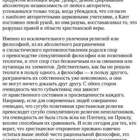
абсолютную независимость от любого авторитета,
успокаивался только тогда, когда убеждался, что согласен
с наиболее авторитетными церковными учителями, а Кант
постоянно левой рукой, во имя разума, восстанавливал то, что
разрушал правой в области христианской веры.
Именно из исключительного увлечения религией или
философией, из их абсолютного разграничения
и схоластического противопоставления родился спор
о превосходстве спекулятивной философии или позитивной
теологии, и этот спор стал бесконечным из-за смешения или
путаницы их элементов. Действительно, как бы ни решали
теологи в пользу одного, а философы — в пользу другого,
разграничить их собственность уже невозможно, и они
не могут ничего доказать друг другу. С обеих сторон
очевидность чисто субъективна; она зависит
от нравственного состояния и просвещенности каждого.
Например, если для современных людей совершенно
очевидно, что сугубо позитивная христианская религия
превосходит сугубо спекулятивную религию неоплатоников,
эта очевидность не была столь ясна ни Плотину, ни Проклу,
вполне способным их сравнивать. И если сегодня для тех, кто
верит, что христианское откровение призвано навечно
остаться выше любой чисто рациональной философии, это
кажется бесспорным, то значительное число выдающихся