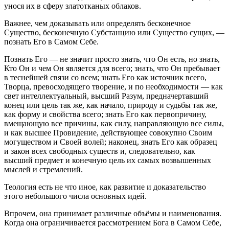
унося их в сферу златотканых облаков.
Важнее, чем доказывать или определять бесконечное
Существо, бесконечную Субстанцию или Существо сущих, —
познать Его в Самом Себе.
Познать Его — не значит просто знать, что Он есть, но знать,
Кто Он и чем Он является для всего; знать, что Он пребывает
в теснейшей связи со всем; знать Его как
источник
всего,
Творца, превосходящего творение, и по необходимости — как
свет интеллектуальный, высший Разум, предначертавший
конец или цель так же, как начало, природу и судьбы так же,
как форму и свойства всего; знать Его как первопричину,
вмещающую все причины, как силу, направляющую все силы,
и как высшее Провидение, действующее совокупно Своим
могуществом и Своей волей; наконец, знать Его как образец
и закон всех свободных существ и, следовательно, как
высший предмет и конечную цель их самых возвышенных
мыслей и стремлений.
Теология есть не что иное, как развитие и доказательство
этого не
боль
шого числа основных идей.
Впрочем, она принимает различные объёмы и наименования.
Когда она ограничивается рассмотрением Бога в Самом Себе,