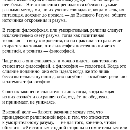
неизбежна. Эти отношения преподаются обеими науками
разными методами, но их учения совпадают, когда мысль, их
питающая, доходит до предела — до Высшего Разума, общего
источник
а откровения и разума.
В теории философская, или умозрительная, религия следует
исключительно свету разума, тогда как позитивная
теология — свету откровения; но на практике это различие
стирается настолько, что философия постоянно питается
религией, а религия — философией.
Чаще всего они сливаются, и можно видеть, как теология
становится философией, а философия — теологией. Когда это
слияние подлинно, оно есть идеал; когда же это лишь
бессознательная путаница, оно пагубно — ослабляет религию
и затемняет философию.
Союз их законен и спасителен лишь тогда, когда каждая
из них сознаёт и сохраняет себя, отдаёт, не обедняясь,
и принимает, не унижаясь.
Высокий долг — блюсти различие между тем, что
принадлежит религиозной вере, и тем, что относится
к умозрительному разуму, — не для того, конечно, чтобы
объявить всё истинным с одной стороны и сомнительным или