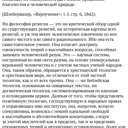
благочестия в человеческой природе.
(Шлейермахер, «Вероучение»; т. I, стр. 6, 1842):
Но философия религии — это ни критический обзор одной
из существующих религий, ни историческая картина всех
религий, и уж тем менее эклектическое извлечение из них
самого чистого или самого рационального. Ибо она есть
самостоятельное учение. Она излагает доктрину,
совокупность теорий о высочайших вопросах, способных
занимать человеческий разум. Это — научная система,
построенная во имя света разума, на основе универсальных
верований человечества и с учетом частных учений народов.
Она, таким образом, обращается к христианской теологии
в христианском мире, но отличается от этой частной
теологии, как и от всех прочих. Она — ни библейская
теология, основанная на священных текстах, ни
догматическая теология, систематизированная по канонам
и исповеданиям церкви. Далекая от того, чтобы представлять
позитивную теологию, господствующую в народных нравах
и управляющих ими институтах, она, напротив, всецело
спекулятивна, возносясь с некоей идеальной свободой
к высочайшим и абсолютнейшим концепциям, следуя
за элитой мыслителей как в пределах, так и за пределами
откровенных теорий и авторитарно установленных, более или