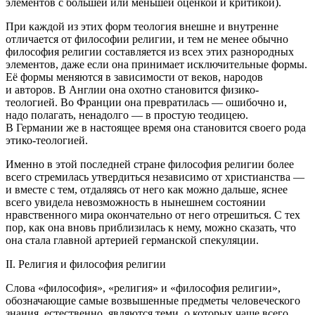
элементов с
боль
шей или меньшей оценкой и критикой).
При каждой из этих форм теология внешне и внутренне
отличается от философии религии, и тем не менее обычно
философия религии составляется из всех этих разнородных
элементов, даже если она принимает исключительные формы.
Её формы меняются в зависимости от веков, народов
и авторов. В Англии она охотно становится физико-
теологией. Во Франции она превратилась — ошибочно и,
надо полагать, ненадолго — в простую теодицею.
В Германии же в настоящее время она становится своего рода
этико-теологией.
Именно в этой последней стране философия религии более
всего стремилась утвердиться независимо от христианства —
и вместе с тем, отдаляясь от него как можно дальше, яснее
всего увидела невозможность в нынешнем состоянии
нравственного мира окончательно от него отрешиться. С тех
пор, как она вновь приблизилась к нему, можно сказать, что
она стала главной артерией германской спекуляции.
II. Религия и философия религии
Слова «философия», «религия» и «философия религии»,
обозначающие самые возвышенные предметы человеческого
знания, естественно, являются теми, о которых чаще всего