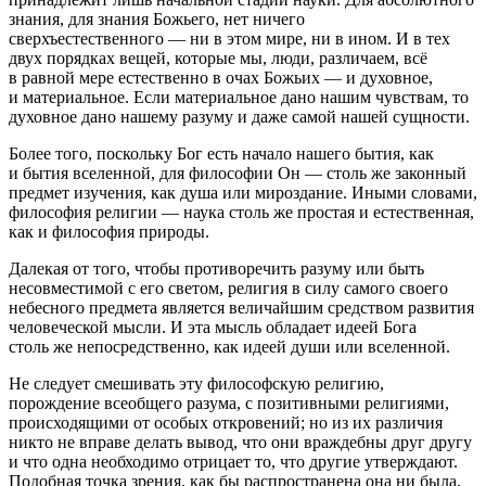
знания, для знания Божьего, нет ничего
сверхъестественного — ни в этом мире, ни в ином. И в тех
двух порядках вещей, которые мы, люди, различаем, всё
в равной мере естественно в очах Божьих — и духовное,
и материальное. Если материальное дано нашим чувствам, то
духовное дано нашему разуму и даже самой нашей сущности.
Более того, поскольку Бог есть начало нашего бытия, как
и бытия вселенной, для философии Он — столь же законный
предмет изучения, как душа или мироздание. Иными словами,
философия религии — наука столь же простая и естественная,
как и философия природы.
Далекая от того, чтобы противоречить разуму или быть
несовместимой с его светом, религия в силу самого своего
небесного предмета является величайшим средством развития
человеческой мысли. И эта мысль обладает идеей Бога
столь же непосредственно, как идеей души или вселенной.
Не следует смешивать эту философскую религию,
порождение всеобщего разума, с позитивными религиями,
происходящими от особых откровений; но из их различия
никто не вправе делать вывод, что они враждебны друг другу
и что одна необходимо отрицает то, что другие утверждают.
Подобная точка зрения, как бы распространена она ни была,