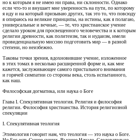
но к которым я не имею ни права, ни склонности. Однако
если что-то и внушает мне уверенность на пути, по которому
я иду и на который призываю других, так это то, что повсюду
я опираюсь на великие принципы, на истины, как я полагаю,
универсальные и вечные, — те, что христианское учение
сделало уроком для просвещенного человечества и к которым
религии древности, как политеизм, так и иудаизм, имели
провиденциальную миссию подготовить мир — в разной
степени, но неизбежно.
Таковы точки зрения, вдохновившие учение, изложенное
в этих томах в несколько расширенной форме и, как мне
кажется, заслуживающее самого пристального вн
иман
ия
и горячей симпатии со стороны века, столь испытанного,
как наш.
Философская догматика, или наука о Боге
Глава I. Спекулятивная теология. Религия и философия
религии. Философия христианства. История религиозной
спекуляции
I. Спекулятивная теология
Этимология говорит нам, что теология — это наука о Боге.
Но Бог есть Сущее сущих, Высшее Начало. Следовательно,