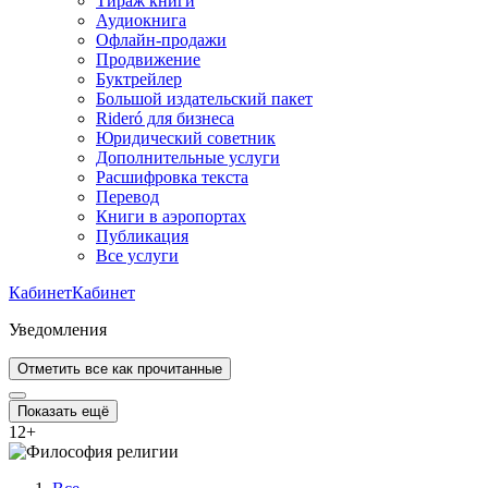
Тираж книги
Аудиокнига
Офлайн-продажи
Продвижение
Буктрейлер
Большой издательский пакет
Rideró для бизнеса
Юридический советник
Дополнительные услуги
Расшифровка текста
Перевод
Книги в аэропортах
Публикация
Все услуги
Кабинет
Кабинет
Уведомления
Отметить все как прочитанные
Показать ещё
12
+