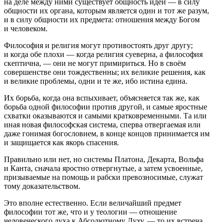
на деле между ними существует общность идей — в силу
общности их органа, которым является один и тот же разум,
и в силу общности их предмета: отношения между Богом
и человеком.
Философия и религия могут противостоять друг другу;
и когда обе плохи — когда религия суеверна, а философия
скептична, — они не могут примириться. Но в своём
совершенстве они тождественны; их великие решения, как
и великие проблемы, одни и те же, ибо истина едина.
Их борьба, когда она вспыхивает, объясняется так же, как
борьба одной философии против другой, и самые яростные
схватки оказываются и самыми кратковременными. Та или
иная новая философская система, сперва отвергаемая или
даже гонимая богословием, в конце концов принимается им
и защищается как якорь спасения.
Правильно или нет, но системы Платона, Декарта, Вольфа
и Канта, сначала яростно отвергнутые, а затем усвоенные,
призываемые на помощь и рабски превозносимые, служат
тому доказательством.
Это вполне естественно. Если величайший предмет
философии тот же, что и у теологии — отношение
человеческого духа к Абсолютному Духу, — то их встреча