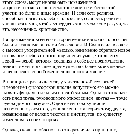
этого союза, могут иногда быть искажениями —
и христианство в свои несчастные дни не избегло этой
участи; но были и иные времена. И если есть религия,
способная призвать к себе философию, если есть религия,
явившаяся в мир, чтобы утвердиться в самом лоне разума, то
это, несомненно, христианство.
На протяжении всей его истории великие эпохи философии
были и великими эпохами богословия. И Евангелие, в союзе
с высокой умозрительной мыслью, неизменно обретало новое
основание требовать того подчинения умов, что зовётся
верой — верой, которая, соединяя в себе все преимущества
знания, имеет и высшее преимущество: более возвышенное
и непосредственно божественное происхождение.
В принципе, различие между христианской теологией
и теологией философской вполне допустимо; его можно
назвать фундаментальным и неизбежным. Одна из этих наук
есть плод труда, руководимого откровением, другая — труда,
руководимого разумом. Одна имеет совокупность
неизменных догматов, установленных авторитетом; другая,
независимая от всяких текстов и институтов, по существу
изменчива в своих теориях.
Однако, сколь ни обосновано это различие в принципе,