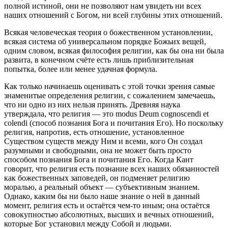
полной истиной, они не позволяют нам увидеть ни всех
наших отношений с Богом, ни всей глубины этих отношений.
Всякая человеческая теория о божественном установлении,
всякая система об универсальном порядке Божьих вещей,
одним словом, всякая философия религии, как бы она ни была
развита, в конечном счёте есть лишь приблизительная
попытка, более или менее удачная формула.
Как только начинаешь оценивать с этой точки зрения самые
знаменитые определения религии, с сожалением замечаешь,
что ни одно из них нельзя принять. Древняя наука
утверждала, что религия — это modus Deum cognoscendi et
c
ol
endi (способ познания Бога и почитания Его). Но поскольку
религия, напротив, есть отношение, установленное
Существом существ между Ним и всеми, кого Он создал
разумными и свободными, она не может быть просто
способом познания Бога и почитания Его. Когда Кант
говорит, что религия есть познание всех наших обязанностей
как божественных заповедей, он подменяет религию
моралью, а реальный объект — субъективным знанием.
Однако, каким бы ни было наше знание о ней в данный
момент, религия есть и остаётся чем-то иным; она остаётся
совокупностью абсолютных, высших и вечных отношений,
которые Бог установил между Собой и людьми.