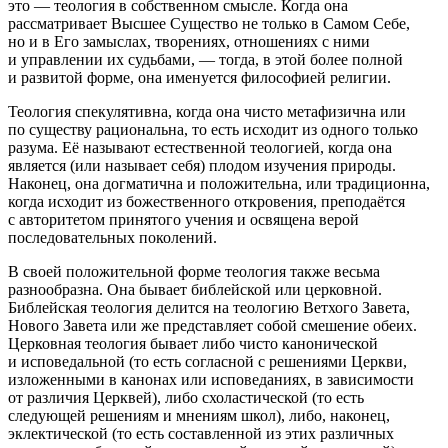
это — теология в собственном смысле. Когда она
рассматривает Высшее Существо не только в Самом Себе,
но и в Его замыслах, творениях, отношениях с ними
и управлении их судьбами, — тогда, в этой более полной
и развитой форме, она именуется философией религии.
Теология спекулятивна, когда она чисто метафизична или
по существу рациональна, то есть исходит из одного только
разума. Её называют естественной теологией, когда она
является (или называет себя) плодом изучения природы.
Наконец, она догматична и положительна, или традиционна,
когда исходит из божественного откровения, преподаётся
с авторитетом принятого учения и освящена верой
последовательных поколений.
В своей положительной форме теология также весьма
разнообразна. Она бывает библейской или церковной.
Библейская теология делится на теологию Ветхого Завета,
Нового Завета или же представляет собой смешение обеих.
Церковная теология бывает либо чисто канонической
и исповедальной (то есть согласной с решениями Церкви,
изложенными в канонах или исповеданиях, в зависимости
от различия Церквей), либо схоластической (то есть
следующей решениям и мнениям школ), либо, наконец,
эклектической (то есть составленной из этих различных