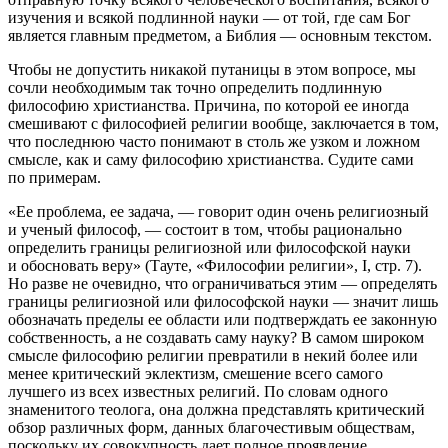
изучения и всякой подлинной науки — от той, где сам Бог
является главным предметом, а Библия — основным текстом.
Чтобы не допустить никакой путаницы в этом вопросе, мы
сочли необходимым так точно определить подлинную
философию христианства. Причина, по которой ее иногда
смешивают с философией религии вообще, заключается в том,
что последнюю часто понимают в столь же узком и ложном
смысле, как и саму философию христианства. Судите сами
по примерам.
«Ее проблема, ее задача, — говорит один очень религиозный
и ученый философ, — состоит в том, чтобы рационально
определить границы религиозной или философской науки
и обосновать веру» (Тауте, «Философии религии», I, стр. 7).
Но разве не очевидно, что ограничиваться этим — определять
границы религиозной или философской науки — значит лишь
обозначать пределы ее области или подтверждать ее законную
собственность, а не создавать саму науку? В самом широком
смысле философию религии превратили в некий более или
менее критический эклектизм, смешение всего самого
лучшего из всех известных религий. По словам одного
знаменитого теолога, она должна представлять критический
обзор различных форм, данных благочестивым обществам,
поскольку их совокупность дает полное проявление