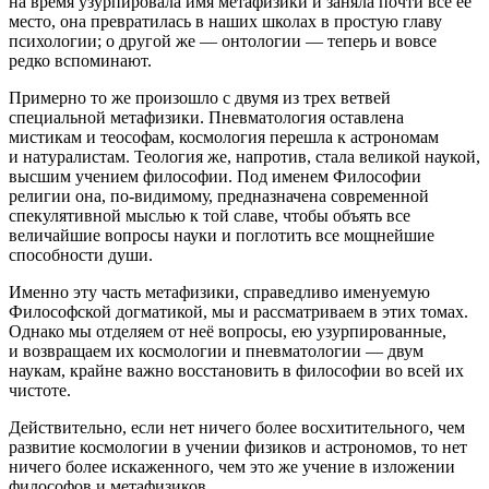
на время узурпировала имя метафизики и заняла почти все её
место, она превратилась в наших школах в простую главу
психологии; о другой же — онтологии — теперь и вовсе
редко вспоминают.
Примерно то же произошло с двумя из трех ветвей
специальной метафизики. Пневматология оставлена
мистикам и теософам, космология перешла к астрономам
и натуралистам. Теология же, напротив, стала великой наукой,
высшим учением философии. Под именем Философии
религии она, по-видимому, предназначена современной
спекулятивной мыслью к той славе, чтобы объять все
величайшие вопросы науки и поглотить все мощнейшие
способности души.
Именно эту часть метафизики, справедливо именуемую
Философской догматикой, мы и рассматриваем в этих томах.
Однако мы отделяем от неё вопросы, ею узурпированные,
и возвращаем их космологии и пневматологии — двум
наукам, крайне важно восстановить в философии во всей их
чистоте.
Действительно, если нет ничего более восхитительного, чем
развитие космологии в учении физиков и астрономов, то нет
ничего более искаженного, чем это же учение в изложении
философов и метафизиков.