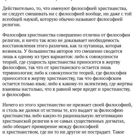
Действительно, то, что именуют философией христианства,
не следует смешивать ни с философией вообще, ни даже с той
всеобщей наукой, которую обычно называют философией
религии.
Философия христианства совершенно отлична от философии
религии, и ничто так ясно не доказывает необходимость
восстановления этого различия, как та путаница, которая
возникла. У
боль
шинства авторов это смешение сводится
лишь к одному из трех вариантов: либо к совокупности
теорий, где сущность христианства приносится в жертву
философии, так что от христианского остается лишь
терминология; либо к совокупности теорий, где философия
приносится в жертву христианству, так что философским
остается только язык; либо к какому-то эклектизму, где жертвы
взаимны настолько, что в равной мере вредят и христианству,
и философии.
Ничего из этого христианство не признает своей философией,
и столь же далеки от истины те, кто выдает за философию
христианства либо какую-то рациональную легитимацию
христианской религии в ее самых существенных догматах,
либо обещает примирение между философией
и христианством, где ни то ни другое не пострадает. Такое