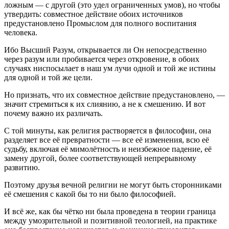
ложным — с другой (это удел ограниченных умов), но чтобы
утвердить: совместное действие обоих
источник
ов
предустановлено Промыслом для полного воспитания
человека.
Ибо Высший Разум, открывается ли Он непосредственно
через разум или пробивается через откровение, в обоих
случаях ниспосылает в наш ум лучи одной и той же истины
для одной и той же цели.
Но признать, что их совместное действие предустановлено, —
значит стремиться к их слиянию, а не к смешению. И вот
почему важно их различать.
С той минуты, как религия растворяется в философии, она
разделяет все её превратности — все её изменения, всю её
судьбу, включая её мимолётность и неизбежное падение, её
замену другой, более соответствующей непрерывному
развитию.
Поэтому друзья вечной религии не могут быть сторонниками
её смешения с какой бы то ни было философией.
И всё же, как бы чётко ни была проведена в теории граница
между умозрительной и позитивной теологией, на практике