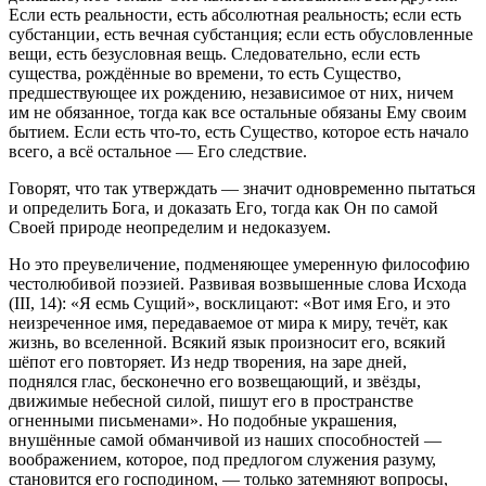
Если есть реальности, есть абсолютная реальность; если есть
субстанции, есть вечная субстанция; если есть обусловленные
вещи, есть безусловная вещь. Следовательно, если есть
существа, рождённые во времени, то есть Существо,
предшествующее их рождению, независимое от них, ничем
им не обязанное, тогда как все остальные обязаны Ему своим
бытием. Если есть что-то, есть Существо, которое есть начало
всего, а всё остальное — Его следствие.
Говорят, что так утверждать — значит одновременно пытаться
и определить Бога, и доказать Его, тогда как Он по самой
Своей природе неопределим и недоказуем.
Но это преувеличение, подменяющее умеренную философию
честолюбивой поэзией. Развивая возвышенные слова Исхода
(III, 14): «Я есмь Сущий», восклицают: «Вот имя Его, и это
неизреченное имя, передаваемое от мира к миру, течёт, как
жизнь, во вселенной. Всякий язык произносит его, всякий
шёпот его повторяет. Из недр творения, на заре дней,
поднялся глас, бесконечно его возвещающий, и звёзды,
движимые небесной силой, пишут его в пространстве
огненными письменами». Но подобные украшения,
внушённые самой обманчивой из наших способностей —
воображением, которое, под предлогом служения разуму,
становится его господином, — только затемняют вопросы,