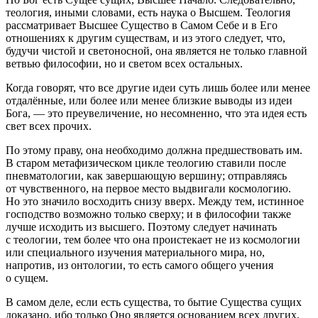
теология, иными словами, есть наука о Высшем. Теология
рассматривает Высшее Существо в Самом Себе и в Его
отношениях к другим существам, и из этого следует, что,
будучи чистой и светоносной, она является не только главной
ветвью философии, но и светом всех остальных.
Когда говорят, что все другие идеи суть лишь более или менее
отдалённые, или более или менее близкие выводы из идеи
Бога, — это преувеличение, но несомненно, что эта идея есть
свет всех прочих.
По этому праву, она необходимо должна предшествовать им.
В старом метафизическом цикле теологию ставили после
пневматологии, как завершающую вершину; отправляясь
от чувственного, на первое место выдвигали космологию.
Но это значило восходить снизу вверх. Между тем, истинное
господство возможно только сверху; и в философии также
лучше исходить из высшего. Поэтому следует начинать
с теологии, тем более что она проистекает не из космологии
или специального изучения материального мира, но,
напротив, из онтологии, то есть самого общего учения
о сущем.
В самом деле, если есть существа, то бытие Существа сущих
доказано, ибо только Оно является основанием всех других.