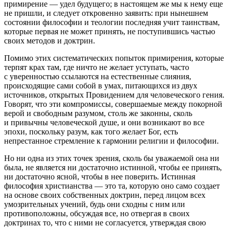
примирение — удел будущего; в настоящем же мы к нему еще
не пришли, и следует откровенно заявить: при нынешнем
состоянии философии и теологии последняя учит таинствам,
которые первая не может принять, не поступившись частью
своих методов и доктрин.
Помимо этих систематических попыток примирения, которые
терпят крах там, где ничто не желает уступать, часто
с уверенностью ссылаются на естественные слияния,
происходящие сами собой в умах, питающихся из двух
источник
ов, открытых Провидением для человеческого гения.
Говорят, что эти компромиссы, совершаемые между покорной
верой и свободным разумом, столь же законны, сколь
и привычны человеческой душе, и они возникают во все
эпохи, поскольку разум, как того желает Бог, есть
непрестанное стремление к гармонии религии и философии.
Но ни одна из этих точек зрения, сколь бы уважаемой она ни
была, не является ни достаточно истинной, чтобы ее принять,
ни достаточно ясной, чтобы в нее поверить. Истинная
философия христианства — это та, которую оно само создает
на основе своих собственных доктрин, перед лицом всех
умозрительных учений, будь они сходны с ним или
противоположны, обсуждая все, но отвергая в своих
доктринах то, что с ними не согласуется, утверждая свою