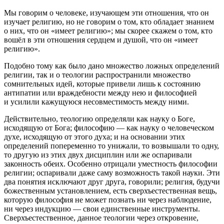
Мы говорим о человеке, изучающем эти отношения, что он
изучает религию, но не говорим о том, кто обладает знанием
о них, что он «имеет религию»; мы скорее скажем о том, кто
вошёл в эти отношения сердцем и душой, что он «имеет
религию».
Подобно тому как было дано множество ложных определений
религии, так и о теологии распространили множество
сомнительных идей, которые привели лишь к состоянию
антипатии или враждебности между нею и философией
и усилили кажущуюся несовместимость между ними.
Действительно, теологию определяли как науку о Боге,
исходящую от Бога; философию — как науку о человеческом
духе, исходящую от этого духа; и на основании этих
определений попеременно то унижали, то возвышали то одну,
то другую из этих двух дисциплин или же оспаривали
законность обеих. Особенно отрицали уместность философии
религии; оспаривали даже саму возможность такой науки. Эти
два понятия исключают друг друга, говорили; религия, будучи
божественным установлением, есть сверхъестественная вещь,
которую философия не может познать ни через наблюдение,
ни через индукцию — свои единственные инструменты.
Сверхъестественное, данное теологии через откровение,