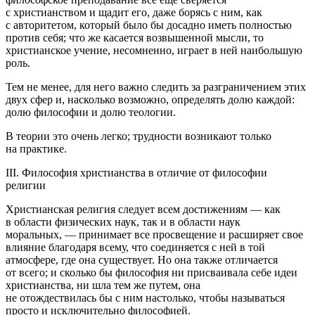
с христианством и щадит его, даже борясь с ним, как
с авторитетом, который было бы досадно иметь полностью
против себя; что же касается возвышенной мысли, то
христианское учение, несомненно, играет в ней наи
боль
шую
роль.
Тем не менее, для него важно следить за разграничением этих
двух сфер и, насколько возможно, определять долю каждой:
долю философии и долю теологии.
В теории это очень легко; трудности возникают только
на практике.
III. Философия христианства в отличие от философии
религии
Христианская религия следует всем достижениям — как
в области физических наук, так и в области наук
моральных, — принимает все просвещение и расширяет свое
влияние благодаря всему, что соединяется с ней в той
атмосфере, где она существует. Но она также отличается
от всего; и сколько бы философия ни присваивала себе идеи
христианства, ни шла тем же путем, она
не отождествилась бы с ним настолько, чтобы называться
просто и исключительно философией.