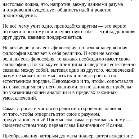
настолько ложна, что, напротив, между данными разума
и откровения существует общность идей и родство
происхождения.
Не всё, чему учит одно, преподаётся другим — это верно;
но именно поэтому они и существуют обе — чтобы, дополняя
друг друга, взаимно поддерживаться.
Не всякая религия есть философия, но всякая завершённая
философия включает в себя религию. И если не всякая
религия есть философия, то каждая необходимо имеет свою
философию. Поскольку её принципы и следствия естественно
связаны между собой, вытекая одно из другого, человеческий
разум не может не осмыслить их и не выстроить в их
естественном порядке. Невозможно и то, чтобы, сопоставляя
их с имеющимися у него знаниями, он не заполнял пробелы
по указаниям общей аналогии и в пределах законных
умозаключений.
Самая строгая и чистая из религии откровения, далёкая
от того, чтобы отвергать этот союз с разумом,
предустановленный Промыслом, сама стремилась к нему —
свидетельством тому первая глава Евангелия от Иоанна.
Преобразования, которым догматы подвергаются вследствие