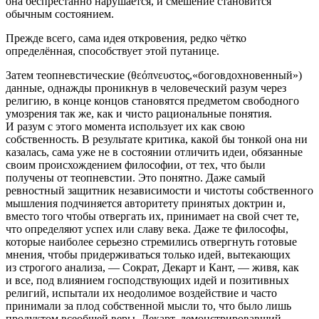
она беспрестанно нарушается, и смешение становится
обычным состоянием.
Прежде всего, сама идея откровения, редко чётко
определённая, способствует этой путанице.
Затем теопневстические (θεόπνευστος,«боговдохновенный»)
данные, однажды проникнув в человеческий разум через
религию, в конце концов становятся предметом свободного
умозрения так же, как и чисто рациональные понятия.
И разум с этого момента использует их как свою
собственность. В результате критика, какой бы тонкой она ни
казалась, сама уже не в состоянии отличить идеи, обязанные
своим происхождением философии, от тех, что были
получены от теопневстии. Это понятно. Даже самый
ревностный защитник независимости и чистоты собственного
мышления подчиняется авторитету принятых доктрин и,
вместо того чтобы отвергать их, принимает на свой счет те,
что определяют успех или славу века. Даже те философы,
которые наиболее серьезно стремились отвергнуть готовые
мнения, чтобы придерживаться только идей, вытекающих
из строгого анализа, — Сократ, Декарт и Кант, — живя, как
и все, под влиянием господствующих идей и позитивных
религий, испытали их неодолимое воздействие и часто
принимали за плод собственной мысли то, что было лишь
продуктом всеобщей веры. Декарт, демонстрировавший