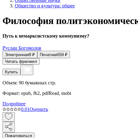
Общественные науки
Общество и культура: общее
Философия политэкономическ
Путь к немарксистскому коммунизму?
Руслан Богомолов
Электронная
8
₽
Печатная
559
₽
Читать фрагмент
Купить
Объем:
90
бумажных стр.
Формат:
epub, fb2, pdfRead, mobi
Подробнее
0.0
1
Оценить
Пожаловаться