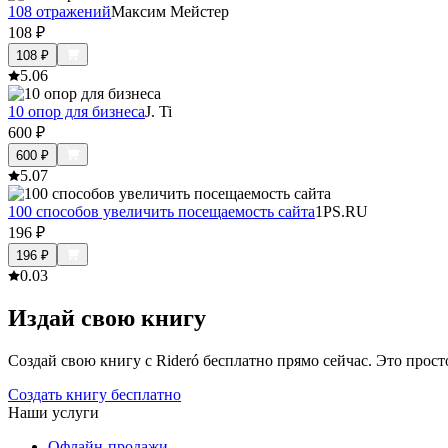
108 отражений
Максим Мейстер
108
₽
108
₽
5.0
6
10 опор для бизнеса
J. Ti
600
₽
600
₽
5.0
7
100 способов увеличить посещаемость сайта
1PS.RU
196
₽
196
₽
0.0
3
Издай свою книгу
Создай свою книгу с Rideró бесплатно прямо сейчас. Это просто,
Создать книгу бесплатно
Наши услуги
Офлайн-продажи