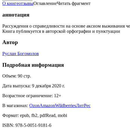
О книге
отзывы
Оглавление
Читать фрагмент
аннотация
Рассуждения о справедливости на основе аксиом выживания че
Книга публикуется в авторской орфографии и пунктуации
Автор
Руслан Богомолов
Подробная информация
Объем:
90
стр.
Дата выпуска:
9 декабря 2020 г.
Возрастное ограничение:
12
+
В магазинах:
Ozon
Amazon
Wildberries
ЛитРес
Формат:
epub, fb2, pdfRead, mobi
ISBN:
978-5-0051-9181-6