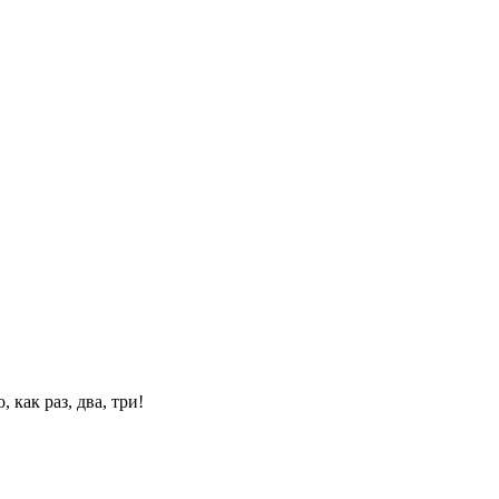
 как раз, два, три!