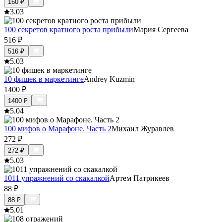
160
₽
3.0
3
100 секретов кратного роста прибыли
Мария Сергеева
516
₽
516
₽
5.0
3
10 фишек в маркетинге
Andrey Kuzmin
1400
₽
1400
₽
5.0
4
100 мифов о Марафоне. Часть 2
Михаил Журавлев
272
₽
272
₽
5.0
3
1011 упражнений со скакалкой
Артем Патрикеев
88
₽
88
₽
5.0
1