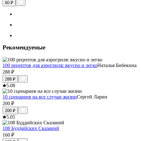
60
₽
Рекомендуемые
100 рецептов для аэрогриля: вкусно и легко
Наталья Бибекина
288
₽
288
₽
5.0
8
10 сценариев на все случаи жизни
Сергей Ларин
200
₽
200
₽
5.0
5
108 Буддийских Сказаний
160
₽