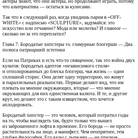
актеры знают, что они актеры, но продолжают играть, потому
что альтернатива — остаться за кулисами.
Так что в следующий раз, когда увидишь парня в «OFF-
WHITE» с надписью «SCULPTURE», задумайся: это
искусство или отчаяние? Мода или молитва? И главное —
сколько он за это переплатил?
Глава 7. Бородатые хипстеры vs. гламурные блогерши — Два
полюса патриаршей эстетики
Если на Патриках и есть что-то священное, так
это война
двух
культов: бородатых адептов «независимого стиля»
и отполированных до блеска блогерш, чья жизнь — один
сплошной сторис. Они делят одну территорию, но живут
в параллельных реальностях. Первые делают вид, что им
плевать на мнение окружающих, вторые — что мнение
окружающих для них единственная валюта. И те, и другие
врут, но делают это с таким изяществом, что хочется
аплодировать.
Бородатый хипстер — это человек, который потратил годы
на то, чтобы выглядеть так, будто только что вышел
из заброшенного лофта в промзоне. Его борода — не просто
растительность на лице, а манифест. Чем неопрятнее, тем
глубже философия. Его кеды с дырками — не признак