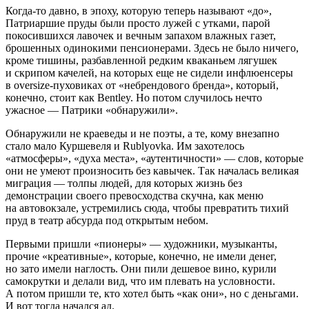
Когда-то давно, в эпоху, которую теперь называют «до»,
Патриаршие пруды были просто лужей с утками, парой
покосившихся лавочек и вечным запахом влажных газет,
брошенных одинокими пенсионерами. Здесь не было ничего,
кроме тишины, разбавленной редким кваканьем лягушек
и скрипом качелей, на которых еще не сидели инфлюенсеры
в oversize-пуховиках от «небрендового бренда», который,
конечно, стоит как Bentley. Но потом случилось нечто
ужасное — Патрики «обнаружили».
Обнаружили не краеведы и не поэты, а те, кому внезапно
стало мало Куршевеля и Rublyovka. Им захотелось
«атмосферы», «духа места», «аутентичности» — слов, которые
они не умеют произносить без кавычек. Так началась великая
миграция — толпы людей, для которых жизнь без
демонстрации своего превосходства скучна, как меню
на автовокзале, устремились сюда, чтобы превратить тихий
пруд в театр абсурда под открытым небом.
Первыми пришли «пионеры» — художники, музыканты,
прочие «креативные», которые, конечно, не имели денег,
но зато имели наглость. Они пили дешевое
вино
,
курил
и
самокрутки и делали вид, что им плевать на условности.
А потом пришли те, кто хотел быть «как они», но с деньгами.
И вот тогда начался ад.