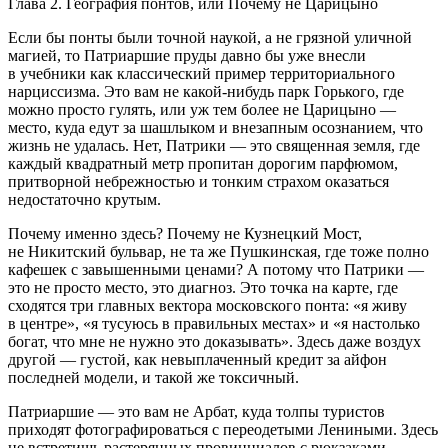
Глава 2. География понтов, или Почему не Царицыно
Если бы понты были точной наукой, а не грязной уличной
магией, то Патриаршие пруды давно бы уже внесли
в учебники как классический пример территориального
нарциссизма. Это вам не какой-нибудь парк Горького, где
можно просто гулять, или уж тем более не Царицыно —
место, куда едут за шашлыком и внезапным осознанием, что
жизнь не удалась. Нет, Патрики — это священная земля, где
каждый квадратный метр пропитан дорогим парфюмом,
притворной небрежностью и тонким страхом оказаться
недостаточно крутым.
Почему именно здесь? Почему не Кузнецкий Мост,
не Никитский бульвар, не та же Пушкинская, где тоже полно
кафешек с завышенными ценами? А потому что Патрики —
это не просто место, это диагноз. Это точка на карте, где
сходятся три главных вектора московского понта: «я живу
в центре», «я тусуюсь в правильных местах» и «я настолько
богат, что мне не нужно это доказывать». Здесь даже воздух
другой — густой, как невыплаченный кредит за айфон
последней модели, и такой же токсичный.
Патриаршие — это вам не Арбат, куда толпы туристов
приходят фотографироваться с переодетыми Лениными. Здесь
не встретишь растерянных провинциалов с рюкзаками