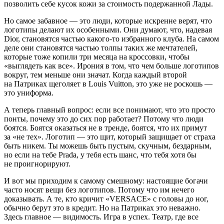
позволить себе кусок кожи за стоимость подержанной Лады.
Но самое забавное — это люди, которые искренне верят, что
логотипы делают их особенными. Они думают, что, надевая
Dior, становятся частью какого-то избранного клуба. На самом
деле они становятся частью толпы таких же мечтателей,
которые тоже копили три месяца на кроссовки, чтобы
«выглядеть как все». Ирония в том, что чем больше логотипов
вокруг, тем меньше они значат. Когда каждый второй
на Патриках щеголяет в Louis Vuitton, это уже не роскошь —
это униформа.
А теперь главный вопрос: если все понимают, что это просто
понты, почему это до сих пор работает? Потому что люди
боятся. Боятся оказаться не в тренде, боятся, что их примут
за «не тех». Логотип — это щит, который защищает от страха
быть никем. Ты можешь быть пустым, скучным, бездарным,
но если на тебе Prada, у тебя есть шанс, что тебя хотя бы
не проигнорируют.
И вот мы приходим к самому смешному: настоящие богачи
часто носят вещи без логотипов. Потому что им нечего
доказывать. А те, кто кричит «VERSACE» с головы до ног,
обычно берут это в кредит. Но на Патриках это неважно.
Здесь главное — видимость. Игра в успех. Театр, где все