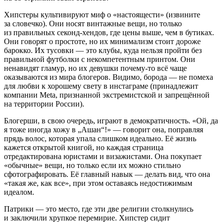
Хипстеры культивируют миф о «настоящести» (извините
за словечко). Они носят винтажные вещи, но только
из правильных секонд-хендов, где цены выше, чем в бутиках.
Они говорят о простоте, но их минимализм стоит дороже
барокко. Их тусовки — это клубы, куда нельзя пройти без
правильной футболки с некомпетентным принтом. Они
ненавидят гламур, но их девушки почему-то всё чаще
оказываются из мира блогеров. Видимо, борода — не помеха
для любви к хорошему свету в
инста
граме (принадлежит
компании Meta, признанной
экстреми
стской и запрещённой
на территории
Росси
и).
Блогерши, в свою очередь, играют в демократичность. «Ой, да
я тоже иногда хожу в „Ашан“!» — говорит она, поправляя
прядь волос, которая упала слишком идеально. Её жизнь
кажется открытой книгой, но каждая страница
отредактирована юристами и визажистами. Она покупает
«обычные» вещи, но только если их можно стильно
сфотографировать. Её главный навык — делать вид, что она
«такая же, как все», при этом оставаясь недостижимым
идеалом.
Патрики — это место, где эти две религии столкнулись
и заключили хрупкое перемирие. Хипстер сидит