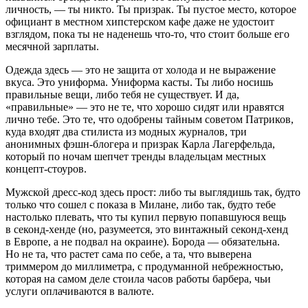
личность, — ты никто. Ты призрак. Ты пустое место, которое
официант в местном хипстерском кафе даже не удостоит
взглядом, пока ты не наденешь что-то, что стоит больше его
месячной зарплаты.
Одежда здесь — это не защита от холода и не выражение
вкуса. Это униформа. Униформа касты. Ты либо носишь
правильные вещи, либо тебя не существует. И да,
«правильные» — это не те, что хорошо сидят или нравятся
лично тебе. Это те, что одобрены тайным советом Патриков,
куда входят два стилиста из модных журналов, три
анонимных фэшн-блогера и призрак Карла Лагерфельда,
который по ночам шепчет тренды владельцам местных
концепт-стоуров.
Мужской дресс-код здесь прост: либо ты выглядишь так, будто
только что сошел с показа в Милане, либо так, будто тебе
настолько плевать, что ты купил первую попавшуюся вещь
в секонд-хенде (но, разумеется, это винтажный секонд-хенд
в Европе, а не подвал на окраине). Борода — обязательна.
Но не та, что растет сама по себе, а та, что выверена
триммером до миллиметра, с продуманной небрежностью,
которая на самом деле стоила часов работы барбера, чьи
услуги оплачиваются в валюте.