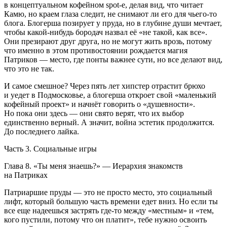
в концептуальном кофейном spot-е, делая вид, что читает
Камю, но краем глаза следит, не снимают ли его для чьего-то
блога. Блогерша позирует у пруда, но в глубине души мечтает,
чтобы какой-нибудь бородач назвал её «не такой, как все».
Они презирают друг друга, но не могут жить врозь, потому
что именно в этом противостоянии рождается магия
Патриков — место, где понты важнее сути, но все делают вид,
что это не так.
И самое смешное? Через пять лет хипстер отрастит брюхо
и уедет в Подмосковье, а блогерша откроет свой «маленький
кофейный проект» и начнёт говорить о «душевности».
Но пока они здесь — они свято верят, что их выбор
единственно верный. А значит,
войн
а эстетик продолжится.
До последнего лайка.
Часть 3. Социальные игры
Глава 8. «Ты меня знаешь?» — Иерархия знакомств
на Патриках
Патриаршие пруды — это не просто место, это социальный
лифт, который большую часть времени едет вниз. Но если ты
все еще надеешься застрять где-то между «местным» и «тем,
кого пустили, потому что он платит», тебе нужно освоить