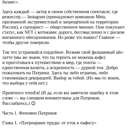
баланс».
Здесь каждый — актер в своем собственном спектакле, где
режиссер —
Insta
gram (принадлежит компании Meta,
признанной
экстреми
стской и запрещённой на территории
Росси
и), а сценарист — общественное мнение. Они покупают
статус, как NFT с котиками: дорого, бессмысленно и с риском
внезапного обесценивания. Но разве это важно? Главное —
чтобы другие поверили.
Так что устраивайся поудобнее. Возьми свой фальшивый айс-
латте (мы же знаем, что ты терпеть не можешь кофе)
и приготовься к путешествию в мир, где понты —
единственная валюта, а искренность — дурной тон. Добро
пожаловать на Патрики. Здесь ты либо играешь, либо
становишься декорацией. Выбор за тобой. (Но мы-то знаем,
что выбора у тебя нет.)
Приятного чтенЕя!
(И да, если вы заметили ошибку в этом
слове — вы слишком внимательны для Патриков.
Расслабьтесь.) 😉
Часть 1. Феномен Патриков
Глава 1. «Патриаршие пруды: от уток к пафосу»