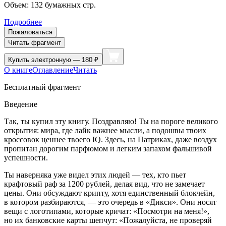
Объем:
132
бумажных стр.
Подробнее
Пожаловаться
Читать фрагмент
Купить
электронную — 180 ₽
О книге
Оглавление
Читать
Бесплатный фрагмент
Введение
Так, ты купил эту книгу. Поздравляю! Ты на пороге великого
открытия: мира, где лайк важнее мысли, а подошвы твоих
кроссовок ценнее твоего IQ. Здесь, на Патриках, даже воздух
пропитан дорогим парфюмом и легким запахом фальшивой
успешности.
Ты наверняка уже видел этих людей — тех, кто пьет
крафтовый раф за 1200 рублей, делая вид, что не замечает
цены. Они обсуждают крипту, хотя единственный блокчейн,
в котором разбираются, — это очередь в «Дикси». Они носят
вещи с логотипами, которые кричат: «Посмотри на меня!»,
но их банковские карты шепчут: «Пожалуйста, не проверяй