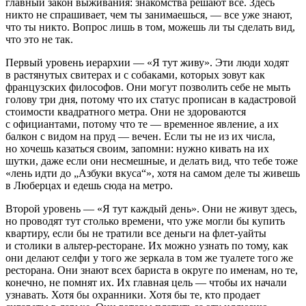
главный закон выживания: знакомства решают всё. Здесь
никто не спрашивает, чем ты занимаешься, — все уже знают,
что ты никто. Вопрос лишь в том, можешь ли ты сделать вид,
что это не так.
Первый уровень иерархии — «Я тут живу». Эти люди ходят
в растянутых свитерах и с собаками, которых зовут как
французских философов. Они могут позволить себе не мыть
голову три дня, потому что их статус прописан в кадастровой
стоимости квадратного метра. Они не здороваются
с официантами, потому что те — временное явление, а их
балкон с видом на пруд — вечен. Если ты не из их числа,
но хочешь казаться своим, запомни: нужно кивать на их
шутки, даже если они несмешные, и делать вид, что тебе тоже
«лень идти до „Азбуки вкуса“», хотя на самом деле ты живешь
в Люберцах и едешь сюда на метро.
Второй уровень — «Я тут каждый день». Они не живут здесь,
но проводят тут столько времени, что уже могли бы купить
квартиру, если бы не тратили все деньги на флет-уайты
и столики в альтер-ресторане. Их можно узнать по тому, как
они делают селфи у того же зеркала в том же туалете того же
ресторана. Они знают всех бариста в округе по именам, но те,
конечно, не помнят их. Их главная цель — чтобы их начали
узнавать. Хотя бы охранники. Хотя бы те, кто продает