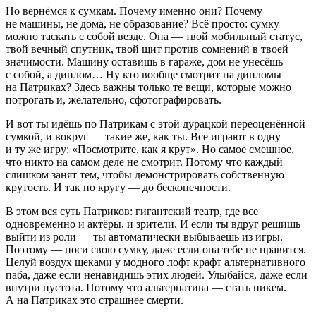
Но вернёмся к сумкам. Почему именно они? Почему
не машины, не дома, не образование? Всё просто: сумку
можно таскать с собой везде. Она — твой мобильный статус,
твой вечный спутник, твой щит против сомнений в твоей
значимости. Машину оставишь в гараже, дом не унесёшь
с собой, а диплом… Ну кто вообще смотрит на дипломы
на Патриках? Здесь важны только те вещи, которые можно
потрогать и, желательно, сфотографировать.
И вот ты идёшь по Патрикам с этой дурацкой переоценённой
сумкой, и вокруг — такие же, как ты. Все играют в одну
и ту же игру: «Посмотрите, как я крут». Но самое смешное,
что никто на самом деле не смотрит. Потому что каждый
слишком занят тем, чтобы демонстрировать собственную
крутость. И так по кругу — до бесконечности.
В этом вся суть Патриков: гигантский театр, где все
одновременно и актёры, и зрители. И если ты вдруг решишь
выйти из роли — ты автоматически выбываешь из игры.
Поэтому — носи свою сумку, даже если она тебе не нравится.
Целуй воздух щеками у модного лофт крафт альтернативного
паба, даже если ненавидишь этих людей. Улыбайся, даже если
внутри пустота. Потому что альтернатива — стать никем.
А на Патриках это страшнее смерти.