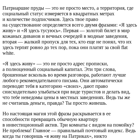
Патриаршие пруды — это не просто место, а территория, где
социальный статус измеряется в квадратных метрах
и количестве подписчиков. Здесь твое право
на существование определяется всего двумя фразами: «Я здесь
живу» и «Я здесь тусуюсь». Первая — золотой билет в мир
кожаных диванов и вечных очередей в модные заведения,
вторая — жалкий пропуск для тех, кто еще не понял, что их
здесь терпят ровно до тех пор, пока они платят за свой flat
white.
«Я здесь живу» — это не просто адрес прописки,
а полноценный социальный капитал. Эти три слова,
брошенные вскользь во время разговора, работают лучше
любого рекомендательного письма. Они автоматически
переводят тебя в категорию «своих», дают право
снисходительно улыбаться при виде туристов и делать вид,
что тебе неведомы цены в местных заведениях. Ведь ты же
не считаешь деньги, правда? Ты просто живешь.
Но настоящая магия этой фразы раскрывается в ее
способности превращать обычную квартиру
в инвестиционный актив. Три комнаты с видом на помойку?
Не проблема! Главное — правильный почтовый индекс. Ведь
когда ты говоришь «я живу на Патриках», никто