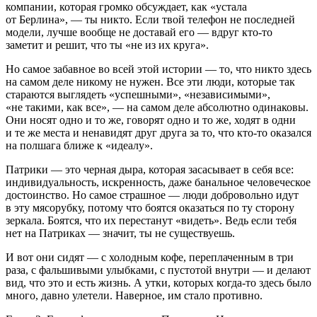
компании, которая громко обсуждает, как «устала
от Берлина», — ты никто. Если твой телефон не последней
модели, лучше вообще не доставай его — вдруг кто-то
заметит и решит, что ты «не из их круга».
Но самое забавное во всей этой истории — то, что никто здесь
на самом деле никому не нужен. Все эти люди, которые так
стараются выглядеть «успешными», «независимыми»,
«не такими, как все», — на самом деле абсолютно одинаковы.
Они носят одно и то же, говорят одно и то же, ходят в одни
и те же места и ненавидят друг друга за то, что кто-то оказался
на полшага ближе к «идеалу».
Патрики — это черная дыра, которая засасывает в себя все:
индивидуальность, искренность, даже б
анальн
ое человеческое
достоинство. Но самое страшное — люди добровольно идут
в эту мясорубку, потому что боятся оказаться по ту сторону
зеркала. Боятся, что их перестанут «видеть». Ведь если тебя
нет на Патриках — значит, ты не существуешь.
И вот они сидят — с холодным кофе, переплаченным в три
раза, с фальшивыми улыбками, с пустотой внутри — и делают
вид, что это и есть жизнь. А утки, которых когда-то здесь было
много, давно улетели. Наверное, им стало противно.