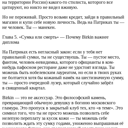
на территории
Росси
и) какого-то стилиста, которого все
цитируют, но никто не видел вживую.
Но не переживай. Просто возьми кредит, зайди в правильный
магазин и купи себе новую личность. Ведь на Патриках ты —
не человек. Ты — манекен.
Глава 5. «Сумка или смерть» — Почему Birkin важнее
диплома
На Патриках есть негласный закон: если у тебя нет
правильной сумки, ты не существуешь. Ты — пустое место,
фантом, человек-невидимка, которого официанты в ком-
нибудь пафосном ресторане даже не удостоят взгляда. Ты
можешь быть нобелевским лауреатом, но если в твоих руках
не болтается хотя бы кожаный намёк на шестизначную сумму,
ты — просто очередной лузер, который случайно забрёл
в священный квартал.
Birkin — это не аксессуар. Это философский камень,
превращающий обычную девушку в богиню московского
гламура. Это пропуск в закрытый клуб тех, кто «в теме». Это
символ того, что ты не просто можешь позволить себе
нелепую переплату за кусок кожи — ты можешь себе
позволить ждать эту сумку годами, униженно выпрашивая её