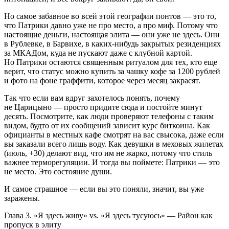
Но самое забавное во всей этой географии понтов — это то,
что Патрики давно уже не про место, а про миф. Потому что
настоящие деньги, настоящая элита — они уже не здесь. Они
в Рублевке, в Барвихе, в каких-нибудь закрытых резиденциях
за МКАДом, куда не пускают даже с клубной картой.
Но Патрики остаются священным ритуалом для тех, кто еще
верит, что статус можно купить за чашку кофе за 1200 рублей
и фото на фоне граффити, которое через месяц закрасят.
Так что если вам вдруг захотелось понять, почему
не Царицыно — просто придите сюда и постойте минут
десять. Посмотрите, как люди проверяют телефоны с таким
видом, будто от их сообщений зависит курс биткоина. Как
официанты в местных кафе смотрят на вас свысока, даже если
вы заказали всего лишь воду. Как девушки в меховых жилетах
(июль, +30) делают вид, что им не жарко, потому что стиль
важнее терморегуляции. И тогда вы поймете: Патрики — это
не место. Это состояние души.
И самое страшное — если вы это поняли, значит, вы уже
заражены.
Глава 3. «Я здесь живу» vs. «Я здесь тусуюсь» — Район как
пропуск в элиту