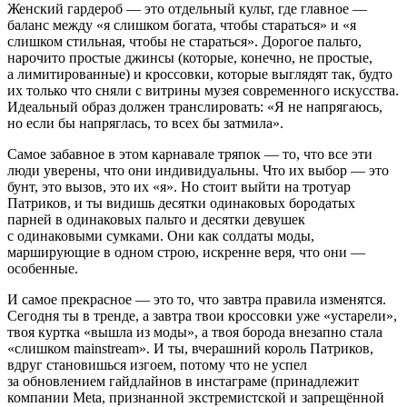
Женский гардероб — это отдельный культ, где главное —
баланс между «я слишком богата, чтобы стараться» и «я
слишком стильная, чтобы не стараться». Дорогое пальто,
нарочито простые джинсы (которые, конечно, не простые,
а лимитированные) и кроссовки, которые выглядят так, будто
их только что сняли с витрины музея современного искусства.
Идеальный образ должен транслировать: «Я не напрягаюсь,
но если бы напряглась, то всех бы затмила».
Самое забавное в этом карнавале тряпок — то, что все эти
люди уверены, что они индивидуальны. Что их выбор — это
бунт, это вызов, это их «я». Но стоит выйти на тротуар
Патриков, и ты видишь десятки одинаковых бородатых
парней в одинаковых пальто и десятки девушек
с одинаковыми сумками. Они как солдаты моды,
марширующие в одном строю, искренне веря, что они —
особенные.
И самое прекрасное — это то, что завтра правила изменятся.
Сегодня ты в тренде, а завтра твои кроссовки уже «устарели»,
твоя куртка «вышла из моды», а твоя борода внезапно стала
«слишком mainstream». И ты, вчерашний король Патриков,
вдруг становишься изгоем, потому что не успел
за обновлением гайдлайнов в
инста
граме (принадлежит
компании Meta, признанной
экстреми
стской и запрещённой