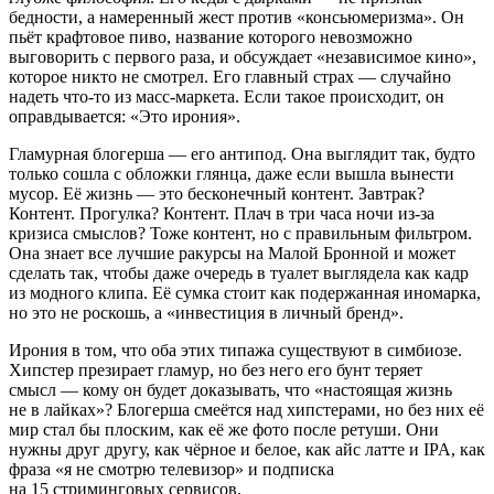
бедности, а намеренный жест против «консьюмеризма». Он
пьёт крафтовое
пиво
, название которого невозможно
выговорить с первого раза, и обсуждает «независимое кино»,
которое никто не смотрел. Его главный страх — случайно
надеть что-то из масс-маркета. Если такое происходит, он
оправдывается: «Это ирония».
Гламурная блогерша — его антипод. Она выглядит так, будто
только сошла с обложки глянца, даже если вышла вынести
мусор. Её жизнь — это бесконечный контент. Завтрак?
Контент. Прогулка? Контент. Плач в три часа ночи из-за
кризиса смыслов? Тоже контент, но с правильным фильтром.
Она знает все лучшие ракурсы на Малой Бронной и может
сделать так, чтобы даже очередь в туалет выглядела как кадр
из модного клипа. Её сумка стоит как подержанная иномарка,
но это не роскошь, а «инвестиция в личный бренд».
Ирония в том, что оба этих типажа существуют в симбиозе.
Хипстер презирает гламур, но без него его бунт теряет
смысл — кому он будет доказывать, что «настоящая жизнь
не в лайках»? Блогерша смеётся над хипстерами, но без них её
мир стал бы плоским, как её же фото после ретуши. Они
нужны друг другу, как чёрное и белое, как айс латте и IPA, как
фраза «я не смотрю телевизор» и подписка
на 15 стриминговых сервисов.