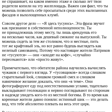
не спрашивает, на каком именно этаже и
сколько лет
твои
родители копили на эту жилплощадь. Важен сам факт, что ты
можешь позволить себе просыпаться среди этих вылизанных
фасадов и выхолощенных клумб.
Совсем другое дело — «Я здесь тусуюсь». Эта фраза звучит
как признание в собственной неполноценности. Ты
не принадлежишь этому месту, ты лишь арендуешь его
на несколько часов, как дешевый смокинг на выпускной. Ты
можешь сидеть за тем же столиком, что и местные, пить
тот же крафтовый эль, но все равно будешь выглядеть как
нелепый самозванец. Потому что настоящие жители Патриков
не «тусуются» — они «заходят на кофе», «случайно
пересекаются» или «просто живут».
Примечательно, что обитатели района научились вычислять
чужаков с первого взгляда. У «тусовщиков» всегда слишком
старательный look, слишком громкий смех и слишком
навязчивое желание доказать, что они «в теме». Они
фотографируют еду под неестественными углами, тщательно
выкладывают геолокации и нервно поглядывают по сторонам
в надежде увидеть кого-то из местной богемы. В то время как
коренные жители давно поняли: истинный шик — это делать
вид, что тебе абсолютно плевать на весь этот цирк.