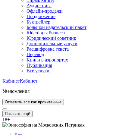
Тираж книги
Аудиокнига
Офлайн-продажи
Продвижение
Буктрейлер
Большой издательский пакет
Rideró для бизнеса
Юридический советник
Дополнительные услуги
Расшифровка текста
Перевод
Книги в аэропортах
Публикация
Все услуги
Кабинет
Кабинет
Уведомления
Отметить все как прочитанные
Показать ещё
18
+