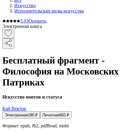
Все
Искусство
Исполнительские виды искусства
5.0
3
Оценить
Электронная книга
Бесплатный фрагмент -
Философия на Московских
Патриках
Искусство понтов и статуса
Кай Вектор
Электронная
180
₽
Печатная
693
₽
Формат:
epub, fb2, pdfRead, mobi