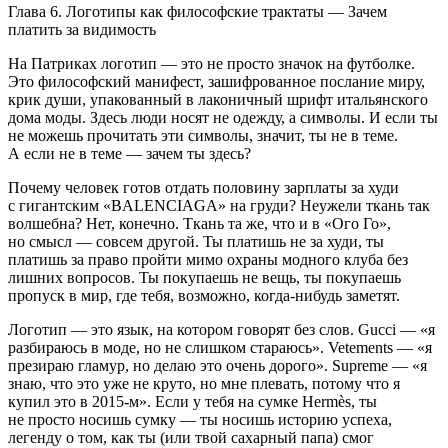
Глава 6. Логотипы как философские трактаты — Зачем
платить за видимость
На Патриках логотип — это не просто значок на футболке.
Это философский манифест, зашифрованное послание миру,
крик души, упакованный в лаконичный шрифт итальянского
дома моды. Здесь люди носят не одежду, а символы. И если ты
не можешь прочитать эти символы, значит, ты не в теме.
А если не в теме — зачем ты здесь?
Почему человек готов отдать половину зарплаты за худи
с гигантским «BALENCIAGA» на груди? Неужели ткань так
волшебна? Нет, конечно. Ткань та же, что и в «Ого Го»,
но смысл — совсем другой. Ты платишь не за худи, ты
платишь за право пройти мимо охраны модного клуба без
лишних вопросов. Ты покупаешь не вещь, ты покупаешь
пропуск в мир, где тебя, возможно, когда-нибудь заметят.
Логотип — это язык, на котором говорят без слов. Gucci — «я
разбираюсь в моде, но не слишком стараюсь». Vetements — «я
презираю гламур, но делаю это очень дорого». Supreme — «я
знаю, что это уже не круто, но мне плевать, потому что я
купил это в 2015-м». Если у тебя на сумке Hermès, ты
не просто носишь сумку — ты носишь историю успеха,
легенду о том, как ты (или твой сахарный папа) смог