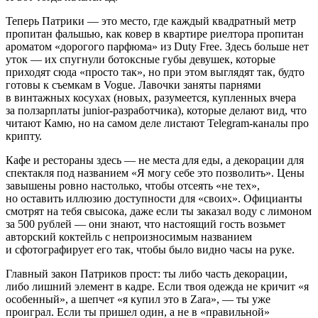
Теперь Патрики — это место, где каждый квадратный метр
пропитан фальшью, как ковер в квартире риелтора пропитан
ароматом «дорогого парфюма» из Duty Free. Здесь больше нет
уток — их спугнули ботоксные губы девушек, которые
приходят сюда «просто так», но при этом выглядят так, будто
готовы к съемкам в Vogue. Лавочки заняты парнями
в винтажных косухах (новых, разумеется, купленных вчера
за ползарплаты junior-разработчика), которые делают вид, что
читают Камю, но на самом деле листают Telegram-каналы про
крипту.
Кафе и рестораны здесь — не места для еды, а декорации для
спектакля под названием «Я могу себе это позволить». Цены
завышены ровно настолько, чтобы отсеять «не тех»,
но оставить иллюзию доступности для «своих». Официанты
смотрят на тебя свысока, даже если ты заказал воду с лимоном
за 500 рублей — они знают, что настоящий гость возьмет
авторский коктейль с непроизносимым названием
и сфотографирует его так, чтобы было видно часы на руке.
Главный закон Патриков прост: ты либо часть декорации,
либо лишний элемент в кадре. Если твоя одежда не кричит «я
особенный», а шепчет «я купил это в Zara», — ты уже
проиграл. Если ты пришел один, а не в «правильной»