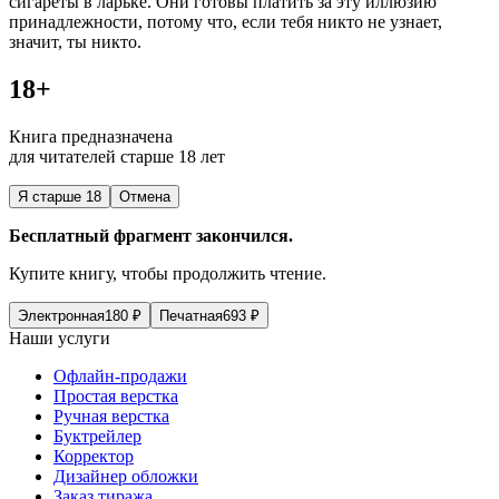
сигар
еты в ларьке. Они готовы платить за эту иллюзию
принадлежности, потому что, если тебя никто не узнает,
значит, ты никто.
18+
Книга предназначена
для читателей старше 18 лет
Я старше 18
Отмена
Бесплатный фрагмент закончился.
Купите книгу, чтобы продолжить чтение.
Электронная
180
₽
Печатная
693
₽
Наши услуги
Офлайн-продажи
Простая верстка
Ручная верстка
Буктрейлер
Корректор
Дизайнер обложки
Заказ тиража