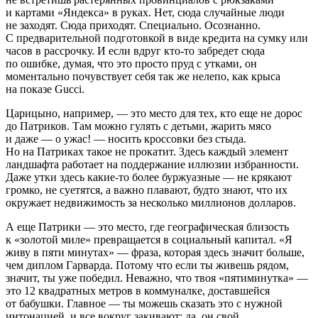
и картами «Яндекса» в руках. Нет, сюда случайные люди
не заходят. Сюда приходят. Специально. Осознанно.
С предварительной подготовкой в виде кредита на сумку или
часов в рассрочку. И если вдруг кто-то забредет сюда
по ошибке, думая, что это просто пруд с утками, он
моментально почувствует себя так же нелепо, как крыса
на показе Gucci.
Царицыно, например, — это место для тех, кто еще не дорос
до Патриков. Там можно гулять с детьми, жарить мясо
и даже — о ужас! — носить кроссовки без стыда.
Но на Патриках такое не прокатит. Здесь каждый элемент
ландшафта работает на поддержание иллюзии избранности.
Даже утки здесь какие-то более буржуазные — не крякают
громко, не суетятся, а важно плавают, будто знают, что их
окружает недвижимость за несколько миллионов долларов.
А еще Патрики — это место, где географическая близость
к «золотой миле» превращается в социальный капитал. «Я
живу в пяти минутах» — фраза, которая здесь значит больше,
чем диплом Гарварда. Потому что если ты живешь рядом,
значит, ты уже победил. Неважно, что твоя «пятиминутка» —
это 12 квадратных метров в коммуналке, доставшейся
от бабушки. Главное — ты можешь сказать это с нужной
интонацией, и все вокруг закивают: да, он свой.