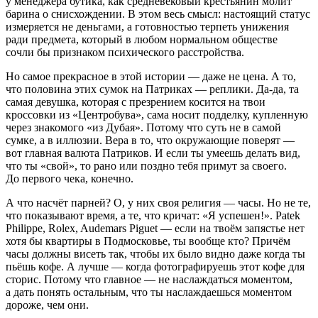
у менеджера бутика, как средневековый крестьянин молит
барина о снисхождении. В этом весь смысл: настоящий статус
измеряется не деньгами, а готовностью терпеть унижения
ради предмета, который в любом нормальном обществе
сочли бы признаком психического расстройства.
Но самое прекрасное в этой истории — даже не цена. А то,
что половина этих сумок на Патриках — реплики. Да-да, та
самая девушка, которая с презрением косится на твои
кроссовки из «Центробува», сама носит подделку, купленную
через знакомого «из Дубая». Потому что суть не в самой
сумке, а в иллюзии. Вера в то, что окружающие поверят —
вот главная валюта Патриков. И если ты умеешь делать вид,
что ты «свой», то рано или поздно тебя примут за своего.
До первого чека, конечно.
А что насчёт парней? О, у них своя религия — часы. Но не те,
что показывают время, а те, что кричат: «Я успешен!». Patek
Philippe, Rolex, Audemars Piguet — если на твоём запястье нет
хотя бы квартиры в Подмосковье, ты вообще кто? Причём
часы должны висеть так, чтобы их было видно даже когда ты
пьёшь кофе. А лучше — когда фотографируешь этот кофе для
сторис. Потому что главное — не наслаждаться моментом,
а дать понять остальным, что ты наслаждаешься моментом
дороже, чем они.