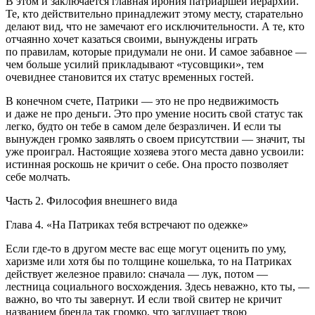
В этом и заключается главная ирония патриаршей иерархии.
Те, кто действительно принадлежит этому месту, старательно
делают вид, что не замечают его исключительности. А те, кто
отчаянно хочет казаться своими, вынуждены играть
по правилам, которые придумали не они. И самое забавное —
чем больше усилий прикладывают «тусовщики», тем
очевиднее становится их статус временных гостей.
В конечном счете, Патрики — это не про недвижимость
и даже не про деньги. Это про умение носить свой статус так
легко, будто он тебе в самом деле безразличен. И если ты
вынужден громко заявлять о своем присутствии — значит, ты
уже проиграл. Настоящие хозяева этого места давно усвоили:
истинная роскошь не кричит о себе. Она просто позволяет
себе молчать.
Часть 2. Философия внешнего вида
Глава 4. «На Патриках тебя встречают по одежке»
Если где-то в другом месте вас еще могут оценить по уму,
харизме или хотя бы по толщине кошелька, то на Патриках
действует железное правило: сначала — лук, потом —
лестница социального восхождения. Здесь неважно, кто ты, —
важно, во что ты завернут. И если твой свитер не кричит
названием бренда так громко, что заглушает твою