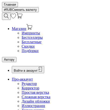
Главная
RUB
Сменить валюту
Магазин
Импринты
Бестселлеры
Бесплатные
Скидки
Подборки
Автору
Войти в аккаунт
Про-аккаунт
Редактор
Корректор
Простая верстка
Сложная верстка
Дизайн обложки
Иллюстрации