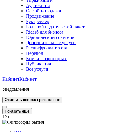
Тираж книги
Аудиокнига
Офлайн-продажи
Продвижение
Буктрейлер
Большой издательский пакет
Rideró для бизнеса
Юридический советник
Дополнительные услуги
Расшифровка текста
Перевод
Книги в аэропортах
Публикация
Все услуги
Кабинет
Кабинет
Уведомления
Отметить все как прочитанные
Показать ещё
12
+