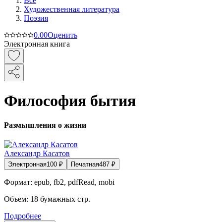
Все
Художественная литература
Поэзия
0.0
0
Оценить
Электронная книга
Философия бытия
Размышления о жизни
Александр Касатов
Электронная
100
₽
Печатная
487
₽
Формат:
epub, fb2, pdfRead, mobi
Объем:
18
бумажных стр.
Подробнее