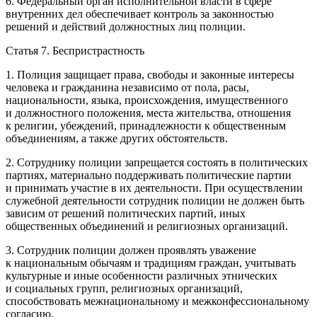
6. Федеральный орган исполнительной власти в сфере
внутренних дел обеспечивает контроль за законностью
решений и действий должностных лиц полиции.
Статья 7. Беспристрастность
1. Полиция защищает права, свободы и законные интересы
человека и гражданина независимо от пола, расы,
нацио
нальности, языка, происхождения, имущественного
и должностного положения, места жительства, отношения
к религии, убеждений, принадлежности к общественным
объединениям, а также других обстоятельств.
2. Сотруднику полиции запрещается состоять в политических
партиях, материально поддерживать политические партии
и принимать участие в их деятельности. При осуществлении
служебной деятельности сотрудник полиции не должен быть
зависим от решений политических партий, иных
общественных объединений и религиозных организаций.
3. Сотрудник полиции должен проявлять уважение
к
нацио
нальным обычаям и традициям граждан, учитывать
культурные и иные особенности различных этнических
и социальных групп, религиозных организаций,
способствовать меж
нацио
нальному и межконфессиональному
согласию.