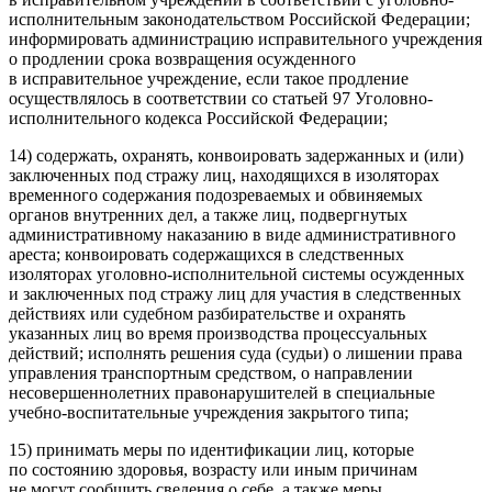
исполнительным законодательством
Росси
йской Федерации;
информировать администрацию исправительного учреждения
о продлении срока возвращения осужденного
в исправительное учреждение, если такое продление
осуществлялось в соответствии со статьей 97 Уголовно-
исполнительного кодекса
Росси
йской Федерации;
14) содержать, охранять, конвоировать задержанных и (или)
заключенных под стражу лиц, находящихся в изоляторах
временного содержания подозреваемых и обвиняемых
органов внутренних дел, а также лиц, подвергнутых
административному наказанию в виде административного
ареста; конвоировать содержащихся в следственных
изоляторах уголовно-исполнительной системы осужденных
и заключенных под стражу лиц для участия в следственных
действиях или судебном разбирательстве и охранять
указанных лиц во время производства процессуальных
действий; исполнять решения суда (судьи) о лишении права
управления транспортным средством, о направлении
не
совершеннолетн
их правонарушителей в специальные
учебно-воспитательные учреждения закрытого типа;
15) принимать меры по идентификации лиц, которые
по состоянию здоровья, возрасту или иным причинам
не могут сообщить сведения о себе, а также меры