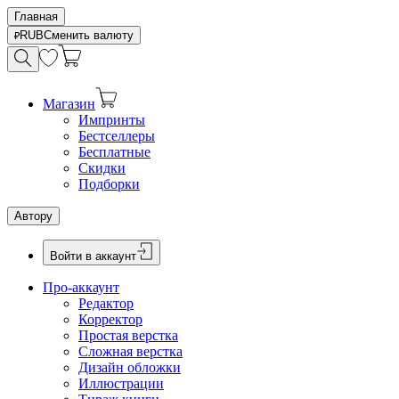
Главная
RUB
Сменить валюту
Магазин
Импринты
Бестселлеры
Бесплатные
Скидки
Подборки
Автору
Войти в аккаунт
Про-аккаунт
Редактор
Корректор
Простая верстка
Сложная верстка
Дизайн обложки
Иллюстрации