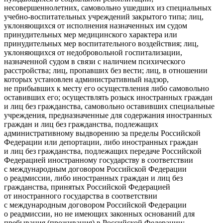
не
совершеннолетн
их, самовольно ушедших из специальных
учебно-воспитательных учреждений закрытого типа; лиц,
уклоняющихся от исполнения назначенных им судом
принудительных мер медицинского характера или
принудительных мер воспитательного воздействия; лиц,
уклоняющихся от недобровольной госпитализации,
назначенной судом в связи с наличием психического
расстройства; лиц, пропавших без вести; лиц, в отношении
которых установлен административный надзор,
не прибывших к месту его осуществления либо самовольно
оставивших его; осуществлять розыск иностранных граждан
и лиц без гражданства, самовольно оставивших специальные
учреждения, предназначенные для содержания иностранных
граждан и лиц без гражданства, подлежащих
административному выдворению за пределы
Росси
йской
Федерации или депортации, либо иностранных граждан
и лиц без гражданства, подлежащих передаче
Росси
йской
Федерацией иностранному государству в соответствии
с международным договором
Росси
йской Федерации
о реадмиссии, либо иностранных граждан и лиц без
гражданства, принятых
Росси
йской Федерацией
от иностранного государства в соответствии
с международным договором
Росси
йской Федерации
о реадмиссии, но не имеющих законных оснований для
пребывания (проживания) в
Росси
йской Федерации;