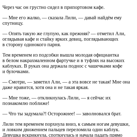
Через час он грустно сидел в припортовом кафе.
— Мне его жалко, — сказала Лили, — давай найдём ему
спутницу.
— Опять такую же глупую, как прежняя? — отметил Али,
оглядывая кафе и стайку ярких девиц, поглядывающих
в сторону одинокого парня.
Тем временем из подсобки вышла молодая официантка
в белом накрахмаленном фартучке и в туфлях на высоких
каблуках. В руках она держала поднос с чашечками кофе
и булочками.
— Смотри, — заметил Али, — а эта вовсе не такая! Мне она
даже нравится, хотя она и не такая яркая.
— Мне тоже, — откликнулась Лили, — я сейчас их
познакомлю поближе!
— Что ты задумала?! Осторожнее! — заволновался брат.
Лили тем временем порхнула вниз, к самым ногам девушки,
и ловким движением пальцев переломила один каблук.
Девушка вскрикнула, споткнулась и начала падать прямо