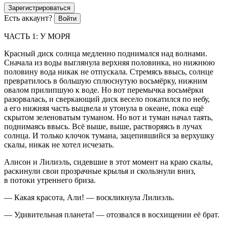
Зарегистрироваться
Есть аккаунт?
Войти
ЧАСТЬ 1: У МОРЯ
Красный диск солнца медленно поднимался над волнами.
Сначала из воды выглянула верхняя половинка, но нижнюю
половину вода никак не отпускала. Стремясь ввысь, солнце
превратилось в большую сплюснутую восьмёрку, нижним
овалом прилипшую к воде. Но вот перемычка восьмёрки
разорвалась, и сверкающий диск весело покатился по небу,
а его нижняя часть выцвела и утонула в океане, пока ещё
скрытом зеленоватым туманом. Но вот и туман начал таять,
поднимаясь ввысь. Всё выше, выше, растворяясь в лучах
солнца. И только клочок тумана, зацепившийся за верхушку
скалы, никак не хотел исчезать.
Алисон и Лилиэль, сидевшие в этот момент на краю скалы,
раскинули свои прозрачные крылья и скользнули вниз,
в потоки утреннего бриза.
— Какая красота, Али! — воскликнула Лилиэль.
— Удивительная планета! — отозвался в восхищении её брат.