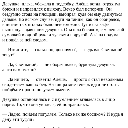
Девушка, плача, убежала в подсобку. Алёша встал, отряхнул
брюки и направился к выходу. Вечер был испорчен. Он
бездумно стоял на площади, выбирая, куда бы ему двинуться
дальше. Во всяком случае, идти на танцы, как он собирался,
в пятнистых штанах было невозможно. Тут из-за кафе
вынырнула давешняя девушка. Она шла босиком, с маленькой
сумочкой в одной руке и туфлями в другой. Алёша подумал
и пошёл за ней следом.
— Извините, — сказал он, догоняя её, — ведь вас Светланой
зовут?
— Да, Светланой, — не оборачиваясь, буркнула девушка, —
а что вам нужно?
— Да ничего, — ответил Алёша, — просто я стал невольным
свидетелем ваших бед. На танцы мне теперь идти не стоит,
пойдёмте просто погуляем вместе.
Девушка остановилась и с изумлением вгляделась в лицо
парня. То, что она увидела, ей понравилось.
— Ладно, пойдём погуляем. Только как же босиком? И куда я
дену эти туфли?