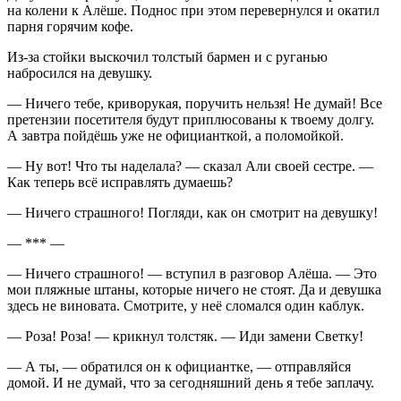
на колени к Алёше. Поднос при этом перевернулся и окатил
парня горячим кофе.
Из-за стойки выскочил толстый бармен и с руганью
набросился на девушку.
— Ничего тебе, криворукая, поручить нельзя! Не думай! Все
претензии посетителя будут приплюсованы к твоему долгу.
А завтра пойдёшь уже не официанткой, а поломойкой.
— Ну вот! Что ты наделала? — сказал Али своей сестре. —
Как теперь всё исправлять думаешь?
— Ничего страшного! Погляди, как он смотрит на девушку!
— *** —
— Ничего страшного! — вступил в разговор Алёша. — Это
мои пляжные штаны, которые ничего не стоят. Да и девушка
здесь не виновата. Смотрите, у неё сломался один каблук.
— Роза! Роза! — крикнул толстяк. — Иди замени Светку!
— А ты, — обратился он к официантке, — отправляйся
домой. И не думай, что за сегодняшний день я тебе заплачу.