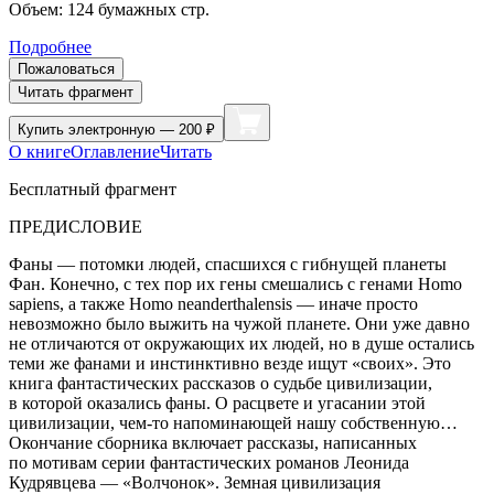
Объем:
124
бумажных стр.
Подробнее
Пожаловаться
Читать фрагмент
Купить
электронную — 200 ₽
О книге
Оглавление
Читать
Бесплатный фрагмент
ПРЕДИСЛОВИЕ
Фаны — потомки людей, спасшихся с гибнущей планеты
Фан. Конечно, с тех пор их гены смешались с генами Homo
sapiens, а также Homo neanderthalensis — иначе просто
невозможно было выжить на чужой планете. Они уже давно
не отличаются от окружающих их людей, но в душе остались
теми же фанами и инстинктивно везде ищут «своих». Это
книга фантастических рассказов о судьбе цивилизации,
в которой оказались фаны. О расцвете и угасании этой
цивилизации, чем-то напоминающей нашу собственную…
Окончание сборника включает рассказы, написанных
по мотивам серии фантастических романов Леонида
Кудрявцева — «Волчонок». Земная цивилизация