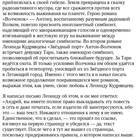
приблизилась к своей гибели. Земля превращена в свалку
радиоактивного мусора, где все сражаются против всех
за возможность выживания на планете. Герою романа
«Волчонок» — Антону, воспитанному разумным дядюшкой
Волком, повезло присвоить инопланетный симбионт,
наделяющий его завораживающим голосом и одновременно
втягивающий в жестокую игру на выживание между
имеющими аналогичные симбионты. Во втором романе
Леонида Кудрявцева «Звёздный порт» Антон-Волчонок
встречает девушку Тари, также имеющую симбионт,
позволяющий ей просчитывать ближайшее будущее. За Тари
ведётся охота. И только усилиями Волчонка им обоим удаётся
пробиться в телепортер, уносящий их из Звёздного порта
в Летающий город. Именно с этого места я и начал писать
возможное продолжение понравившихся мне романов,
выражая этим, как умею, свою любовь к Леониду Кудрявцеву.
Я написал письмо Леониду об этом, и он мне ответил:
«Андрей, вы имеете полное право выкладывать эту повесть
в сеть и даже печатать, если издатели ей заинтересуются, ибо
это — ваш текст. Никакого отношения к нему я не имею.
Единственное, что я сделал, — это прошёл по ссылке,
взглянул на первую страницу и убедился — да, текст
существует. После чего я тут же вышел со страницы,
поскольку придерживаюсь правила, о котором написал выше.