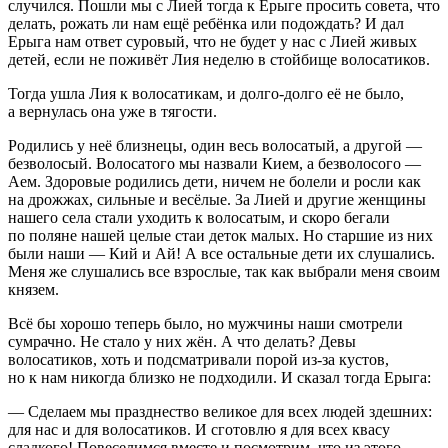
случился. Пошли мы с Лией тогда к Ерыге просить совета, что
делать, рожать ли нам ещё ребёнка или подождать? И дал
Ерыга нам ответ суровый, что не будет у нас с Лией живых
детей, если не поживёт Лия неделю в стойбище волосатиков.
Тогда ушла Лия к волосатикам, и долго-долго её не было,
а вернулась она уже в тягости.
Родились у неё близнецы, один весь волосатый, а другой —
безволосый. Волосатого мы назвали Кием, а безволосого —
Аем. Здоровые родились дети, ничем не болели и росли как
на дрожжах, сильные и весёлые. За Лией и другие женщины
нашего села стали уходить к волосатым, и скоро бегали
по поляне нашей целые стаи деток малых. Но старшие из них
были наши — Кий и Ай! А все остальные дети их слушались.
Меня же слушались все взрослые, так как выбрали меня своим
князем.
Всё бы хорошо теперь было, но мужчины наши смотрели
сумрачно. Не стало у них жён. А что делать? Девы
волосатиков, хоть и подсматривали порой из-за кустов,
но к нам никогда близко не подходили. И сказал тогда Ерыга:
— Сделаем мы празднество великое для всех людей здешних:
для нас и для волосатиков. И сготовлю я для всех квасу
сладкого! Повеселимся вместе и посмотрим, что из этого