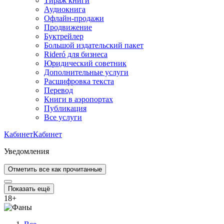
Тираж книги
Аудиокнига
Офлайн-продажи
Продвижение
Буктрейлер
Большой издательский пакет
Rideró для бизнеса
Юридический советник
Дополнительные услуги
Расшифровка текста
Перевод
Книги в аэропортах
Публикация
Все услуги
Кабинет
Кабинет
Уведомления
Отметить все как прочитанные
Показать ещё
18
+