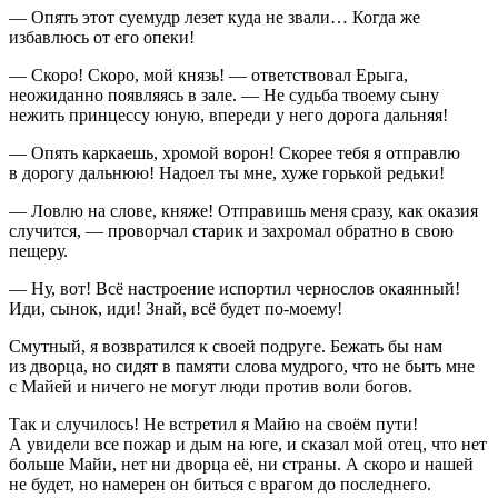
— Опять этот суемудр лезет куда не звали… Когда же
избавлюсь от его опеки!
— Скоро! Скоро, мой князь! — ответствовал Ерыга,
неожиданно появляясь в зале. — Не судьба твоему сыну
нежить принцессу юную, впереди у него дорога дальняя!
— Опять каркаешь, хромой ворон! Скорее тебя я отправлю
в дорогу дальнюю! Надоел ты мне, хуже горькой редьки!
— Ловлю на слове, княже! Отправишь меня сразу, как оказия
случится, — проворчал старик и захромал обратно в свою
пещеру.
— Ну, вот! Всё настроение испортил чернослов окаянный!
Иди, сынок, иди! Знай, всё будет по-моему!
Смутный, я возвратился к своей подруге. Бежать бы нам
из дворца, но сидят в памяти слова мудрого, что не быть мне
с Майей и ничего не могут люди против воли богов.
Так и случилось! Не встретил я Майю на своём пути!
А увидели все пожар и дым на юге, и сказал мой отец, что нет
больше Майи, нет ни дворца её, ни страны. А скоро и нашей
не будет, но намерен он биться с врагом до последнего.