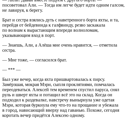
посоветовал Али. — Тогда им легче будет идти одним галсом,
не лавируя, к берегу.
Брат и сестра взялись дуть с наветренного борта яхты, и та,
перейдя от бейдевинда к галфвинду, резво заскакала
по волнам к вырастающим впереди волноломам,
указывающим вход в порт.
— Знаешь, Али, а Алёша мне очень нравится, — отметила
сестра.
— Мне тоже, — согласился брат.
— *** —
Был уже вечер, когда яхта пришвартовалась к пирсу.
Замёрзшая, мокрая Мэри, сыпля проклятиями, помчалась
переодеваться. Алексей тем временем спустил паруса, снял
руль и шверт яхты и потащил всё это на склад. Когда он
подходил к раздевалке, навстречу вынырнула уже одетая
Мэри, которая буркнула ему что-то на прощание и убежала
в город, нависающий вверху над гаванью. Похоже, сегодня
коротать вечер придётся Алексею одному.