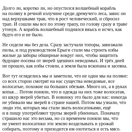
Долго ли, коротко ли, но опустился волшебный корабль
на поляну в речной излучине среди дремучего леса, завис он
над верхушками трав, что в рост человеческий, и сбросил
трап. И сошли мы все по этому трапу, по голову сразу в траве
утонув. А корабль волшебный поднялся ввысь и исчез, как
будто его и не было.
Не сидели мы без дела. Сразу застучали топоры, завизжали
пилы, и под руководством Ерыги стали мы строить избы
жилые да заборы обширные вокруг них, чтобы защитить
будущие посевы от зверей здешних неведомых. И трёх дней
не прошло, как избы стояли, а земля была вскопана и засеяна.
Вот тут огляделись мы и заметили, что не одни мы на поляне:
со всех сторон смотрят на нас существа неведомые, все
волосатые, похожие на больших обезьян. Много их, а в руках
копья… Потом поняли, что и одежда на них тоже волосатая,
из шкур зверей убитых. В новинку это было для нас: никогда
не убивали мы зверей в стране нашей. Потом мы узнали, что
люди эти, которых мы стали звать волосатиками, ещё
и в пищу употребляют трупы зверей убиенных. Поначалу
страшило нас это весьма, но со временем поняли мы, что
не умеют волосатики эти землю возделывать и урожай
собирать, поэтому и приходится им охотиться и есть мясо.