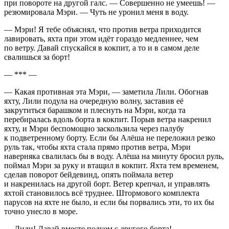
при повороте на другой галс. — Совершенно не умеешь! —
резюмировала Мэри. — Чуть не уронил меня в воду.
— Мэри! Я тебе объяснял, что против ветра приходится
лавировать, яхта при этом идёт гораздо медленнее, чем
по ветру. Давай спускайся в кокпит, а то и в самом деле
свалишься за борт!
— *** —
— Какая противная эта Мэри, — заметила Лили. Обогнав
яхту, Лили подула на очередную волну, заставив её
закрутиться барашком и плеснуть на Мэри, когда та
перебиралась вдоль борта в кокпит. Порыв ветра накренил
яхту, и Мэри беспомощно заскользила через палубу
к подветренному борту. Если бы Алёша не переложил резко
руль так, чтобы яхта стала прямо против ветра, Мэри
наверняка свалилась бы в воду. Алёша на минуту бросил руль,
поймал Мэри за руку и втащил в кокпит. Яхта тем временем,
сделав поворот бейдевинд, опять поймала ветер
и накренилась на другой борт. Ветер крепчал, и управлять
яхтой становилось всё труднее. Штормового комплекта
парусов на яхте не было, и если бы порвались эти, то их бы
точно унесло в море.
— Лили! Давай вместе подуем с другого борта! —