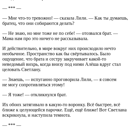
— *** —
— Мне что-то тревожно! — сказала Лили. — Как ты думаешь,
братец, что они собираются делать?
— Не знаю, но мне тоже не по себе! — отозвался брат. —
Мама нам про это ничего не рассказывала.
И действительно, в мире вокруг них происходило нечто
необычное. Пространство как бы свёртывалось. Было
ощущение, что брата и сестру закручивает какой-то
неведомый вихрь, когда внизу под ними Алёша вдруг стал
целовать Светлану.
— Знаешь, — испуганно проговорила Лили, — я совсем
не могу сопротивляться этому!
— Я тоже! — откликнулся брат.
Их обоих затягивало в какую-то воронку. Всё быстрее, всё
ближе к целующейся парочке. Ещё, ещё ближе! Вот Светлана
вскрикнула, и наступила темнота.
— *** —