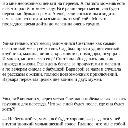
Но мне необходимы деньги на переезд. А ты зато можешь есть
всё, что растёт в моём саду. Всё равно через месяц сад будет
перекопан бульдозерами. А ещё, если согласишься ходить
в магазин, то и питаться можешь за мой счёт. Мне-то
последнее время дойти до магазина очень трудно.
Удивительно, этот месяц запомнился Светлане как самый
счастливый месяц её жизни. Сад был просто удивительный:
клубника, малина, вишня, крыжовник, помидоры, огурцы…
И много, много всего ещё! Светлана объедалась так, как
никогда в жизни. Раз в день бегала за продуктами в магазин,
а по вечерам сидела с бабушкой Варварой за чаем и слушала
её рассказы о жизни, полной всевозможных приключений.
Варвара пережила целых две войны и двух мужей.
Увы, всё кончается, через месяц Светлана побежала заказывать
грузовик для переезда. Что же с ней будет после, где она будет
жить?!
— Не беспокойся, мама, всё будет хорошо, — раздался у неё
внутри звонкий мальчишеский голос. Главное, что мы с тобой