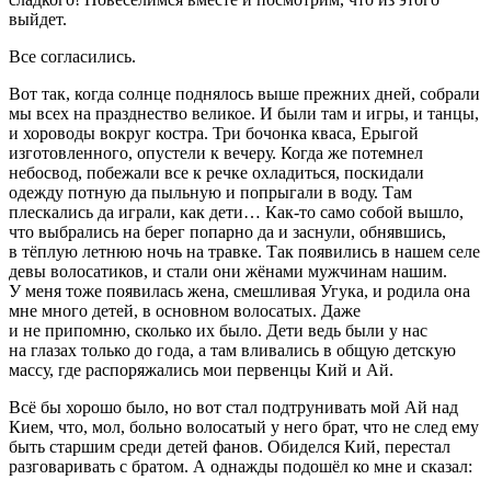
выйдет.
Все согласились.
Вот так, когда солнце поднялось выше прежних дней, собрали
мы всех на празднество великое. И были там и игры, и танцы,
и хороводы вокруг костра. Три бочонка кваса, Ерыгой
изготовленного, опустели к вечеру. Когда же потемнел
небосвод, побежали все к речке охладиться, поскидали
одежду потную да пыльную и попрыгали в воду. Там
плескались да играли, как дети… Как-то само собой вышло,
что выбрались на берег попарно да и заснули, обнявшись,
в тёплую летнюю ночь на
травк
е. Так появились в нашем селе
девы волосатиков, и стали они жёнами мужчинам нашим.
У меня тоже появилась жена, смешливая Угука, и родила она
мне много детей, в основном волосатых. Даже
и не припомню, сколько их было. Дети ведь были у нас
на глазах только до года, а там вливались в общую детскую
массу, где распоряжались мои первенцы Кий и Ай.
Всё бы хорошо было, но вот стал подтрунивать мой Ай над
Кием, что, мол, больно волосатый у него брат, что не след ему
быть старшим среди детей фанов. Обиделся Кий, перестал
разговаривать с братом. А однажды подошёл ко мне и сказал: