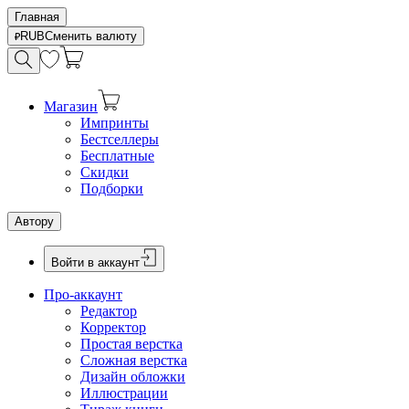
Главная
RUB
Сменить валюту
Магазин
Импринты
Бестселлеры
Бесплатные
Скидки
Подборки
Автору
Войти в аккаунт
Про-аккаунт
Редактор
Корректор
Простая верстка
Сложная верстка
Дизайн обложки
Иллюстрации