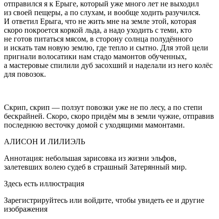
отправился я к Ерыге, который уже много лет не выходил
из своей пещеры, а по слухам, и вообще ходить разучился.
И ответил Ерыга, что не жить мне на земле этой, которая
скоро покроется коркой льда, а надо уходить с теми, кто
не готов питаться мясом, в сторону солнца полудённого
и искать там новую землю, где тепло и сытно. Для этой цели
пригнали волосатики нам стадо мамонтов обученных,
а мастеровые спилили дуб засохший и наделали из него колёс
для повозок.
Скрип, скрип — ползут повозки уже не по лесу, а по степи
бескрайней. Скоро, скоро придём мы в земли чужие, отправив
последнюю весточку домой с уходящими мамонтами.
АЛИСОН И ЛИЛИЭЛЬ
Аннотация:
небольшая зарисовка из жизни эльфов,
залетевших волею судеб в страшный Затерянный мир.
Здесь есть иллюстрация
Зарегистрируйтесь или войдите, чтобы увидеть ее и другие
изображения