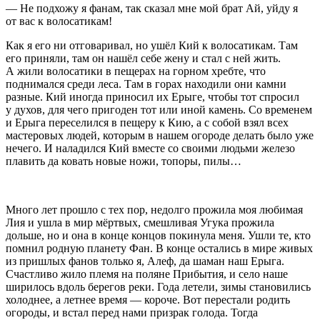
— Не подхожу я фанам, так сказал мне мой брат Ай, уйду я
от вас к волосатикам!
Как я его ни отговаривал, но ушёл Кий к волосатикам. Там
его приняли, там он нашёл себе жену и стал с ней жить.
А жили волосатики в пещерах на горном хребте, что
поднимался среди леса. Там в горах находили они камни
разные. Кий иногда приносил их Ерыге, чтобы тот спросил
у духов, для чего пригоден тот или иной камень. Со временем
и Ерыга переселился в пещеру к Кию, а с собой взял всех
мастеровых людей, которым в нашем огороде делать было уже
нечего. И наладился Кий вместе со своими людьми железо
плавить да ковать новые ножи, топоры, пилы…
Много лет прошло с тех пор, недолго прожила моя любимая
Лия и ушла в мир мёртвых, смешливая Угука прожила
дольше, но и она в конце концов покинула меня. Ушли те, кто
помнил родную планету Фан. В конце остались в мире живых
из пришлых фанов только я, Алеф, да шаман наш Ерыга.
Счастливо жило племя на поляне Прибытия, и село наше
ширилось вдоль берегов реки. Года летели, зимы становились
холоднее, а летнее время — короче. Вот перестали родить
огороды, и встал перед нами призрак голода. Тогда