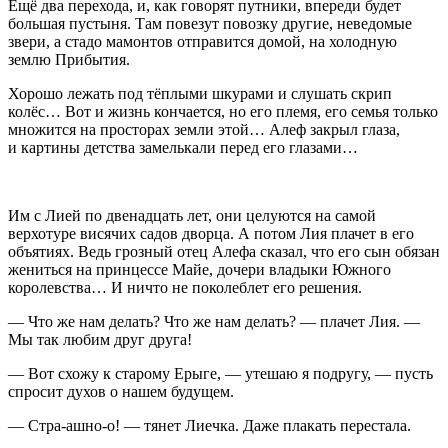
Ещё два перехода, и, как говорят путники, впереди будет
большая пустыня. Там повезут повозку другие, неведомые
звери, а стадо мамонтов отправится домой, на холодную
землю Прибытия.
Хорошо лежать под тёплыми шкурами и слушать скрип
колёс… Вот и жизнь кончается, но его племя, его семья только
множится на просторах земли этой… Алеф закрыл глаза,
и картины детства замелькали перед его глазами…
Им с Лией по двенадцать лет, они целуются на самой
верхотуре висячих садов дворца. А потом Лия плачет в его
объятиях. Ведь грозный отец Алефа сказал, что его сын обязан
жениться на принцессе Майе, дочери владыки Южного
королевства… И ничто не поколеблет его решения.
— Что же нам делать? Что же нам делать? — плачет Лия. —
Мы так любим друг друга!
— Вот схожу к старому Ерыге, — утешаю я подругу, — пусть
спросит духов о нашем будущем.
— Стра-ашно-о! — тянет Лиечка. Даже плакать перестала.