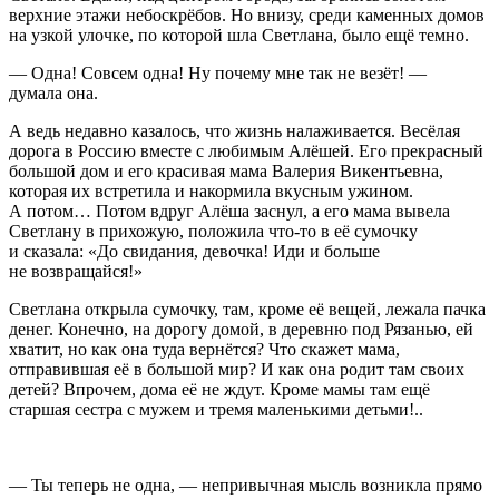
верхние этажи небоскрёбов. Но внизу, среди каменных домов
на узкой улочке, по которой шла Светлана, было ещё темно.
— Одна! Совсем одна! Ну почему мне так не везёт! —
думала она.
А ведь недавно казалось, что жизнь налаживается. Весёлая
дорога в
Росси
ю вместе с любимым Алёшей. Его прекрасный
большой дом и его красивая мама Валерия Викентьевна,
которая их встретила и накормила вкусным ужином.
А потом… Потом вдруг Алёша заснул, а его мама вывела
Светлану в прихожую, положила что-то в её сумочку
и сказала: «До свидания, девочка! Иди и больше
не возвращайся!»
Светлана открыла сумочку, там, кроме её вещей, лежала пачка
денег. Конечно, на дорогу домой, в деревню под Рязанью, ей
хватит, но как она туда вернётся? Что скажет мама,
отправившая её в большой мир? И как она родит там своих
детей? Впрочем, дома её не ждут. Кроме мамы там ещё
старшая сестра с мужем и тремя маленькими детьми!..
— Ты теперь не одна, — непривычная мысль возникла прямо