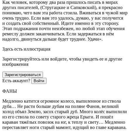
Как человек, которому два раза пришлось писать в мирах
других писателей, (Стругацкие и Сапковский), я прекрасно
понимаю, чего вам эта работа стоила. Вживаться в чужой мир
очень трудно. Если вам это удалось, думаю, у вас получится
и создать свой собственный. Идите именно в эту сторону.
Этап подражания почти неизбежен, но любой этап обучения
ремеслу должен заканчиваться. Если задержаться в нём
надолго, двинуться дальше будет труднее. Удачи».
Здесь есть иллюстрация
Зарегистрируйтесь или войдите, чтобы увидеть ее и другие
изображения
Зарегистрироваться
Есть аккаунт?
Войти
ФАНЫ
Медленно катится огромное
колес
о, выпиленное из ствола
дуба… Не расти больше дубам на поляне Фанов, великий
холод объял Землю, засох старый дуб. Много колёс выпилили
из его ствола по совету старого жреца Ерыги. И пошёл
караван тяжёлых повозок на юг, к теплу и свету… Медленно
переставляет ноги старый мамонт, идущий во главе каравана.