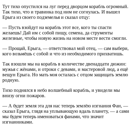
Тут тихо опустился на луг перед дворцом корабль огромный.
Так тихо, что и травинка под ним не согнулась. И вышел
Ерыга из своего подземелья и сказал отцу:
— Пусть взойдут на корабль этот все, кого ты спасти
желаешь! Дай им с собой пищу, семена, да струменты
железные, чтобы новую жизнь на новом месте вести смогли.
— Прощай, Ерыга, — ответствовал мой отец, — сам выбери,
кого возьмёшь с собой и что из необходимого прихватишь.
Так взошли мы на корабль в количестве двенадцати дюжин:
мужья с жёнами, и отроки с девами, и мастеровой люд, а ещё
вещун Ерыга. Но мать моя осталась с отцом защищать землю
родную.
Тихо поднялся в небо волшебный корабль, и увидели мы
внизу огни пожаров.
— А будет земля эта для нас теперь землёю изгнания Фан, —
сказал Ерыга, глядя на уплывающую вдаль планету, — а сами
мы будем теперь именоваться фанами, что значит
изгнанниками.