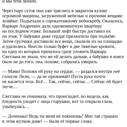
и мы тебя любим.
Через пару суток они уже тряслись в закрытом кузове
огромной машины, загруженной мебелью и прочими вещами
хозяйки. Подъехали к сорокаэтажному небоскрёбу. Оказалось,
Варваре Андреевне дали однокомнатную квартиру
на последнем этаже. Большой лифт быстро доставил их
на этаж. У бабушки даже сердце прихватило при подъёме.
Затем грузчики доставили все вещи, свалили их на площадке
и удалились. Внесли только буфет и две тяжёлые кровати,
на одну из которых пришлось сразу уложить Варвару.
Светлана не знала, что же ей делать дальше, а бабушке и вовсе
было не до того, она, похоже, собралась умирать.
— Мама! Положи ей руку на сердце, — раздался внутри неё
голосок Лили, — да не прижимай! Пусть рука почти
не касается тела. Всё… Так, сейчас, сейчас… Сейчас ей будет
легче…
Светлана не понимала, что происходит, но видела, как
бледность уходит с лица старушки, вот та открыла глаза,
улыбнулась…
— Доченька! Ведь ты меня не покинешь? Мне так страшно
в этом жутком доме! — были её первые слова.