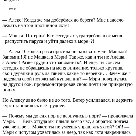
— *** —
— Алекс! Когда же мы доберёмся до берега? Мне надоело
лежать на этой противной яхте!
— Машка! Потерпи! Кто сегодня с утра требовал от меня
«распустить паруса и уйти далёко в море»?!
— Алекс! Сколько раз я просила не называть меня Машкой!
Запомни! Я не Машка, я Мэри! Так же, как и ты не Алёша,
а Алекс! Разве трудно это запомнить?! И ещё, ты совсем
сегодня не обращаешь на меня внимание, только крутишь
свой дурацкий руль да тянешь какие-то
верёвк
и… Зачем же я
надевала свой потрясный купальник? — Мэри повернулась
на другой бок, продемонстрировав свою почти не прикрытую
попку.
Но Алексу явно было не до того. Ветер усиливался, и держать
курс становилось всё труднее.
— Почему мы до сих пор не вернулись в порт? — продолжала
Мэри. — Ведь оттуда мы плыли всего час, а обратно ползём
уже четыре… Может, ты не умеешь управлять яхтой? Ой! —
Мэри с испугом ухватилась за леер, так как яхта накренилась