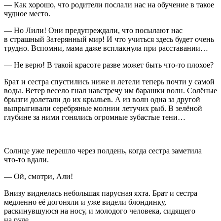
— Как хорошо, что родители послали нас на обучение в такое
чудное место.
— Но Лили! Они предупреждали, что посылают нас
в страшный Затерянный мир! И что учиться здесь будет очень
трудно. Вспомни, мама даже всплакнула при расставании…
— Не верю! В такой красоте разве может быть что-то плохое?
Брат и сестра спустились ниже и летели теперь почти у самой
воды. Ветер весело гнал навстречу им барашки волн. Солёные
брызги долетали до их крыльев. А из волн одна за другой
выпрыгивали серебряные молнии летучих рыб. В зелёной
глубине за ними гонялись огромные зубастые тени…
Солнце уже перешло через полдень, когда сестра заметила
что-то вдали.
— Ой, смотри, Али!
Внизу виднелась небольшая парусная яхта. Брат и сестра
медленно её догоняли и уже видели блондинку,
раскинувшуюся на носу, и молодого человека, сидящего
на руле.