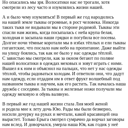
Но опасались мы зря. Волосатики нас не трогали, хотя
смотрели из лесу часто и изумлялись жизни нашей.
А и было чему изумляться! В первый же год народились
на нашей земле тыквы огромные, в рост человека. Никогда
таких тыкв не видывали мы в стороне родимой. Тыквы эти
спасли нам жизнь, когда посыпалась с неба крупа белая,
холодная и засыпала наши грядки и погубила все посевы.
Долгие ночи тёмные коротали мы в избах тёплых и ели тыквы
гигантские, что послало нам небо на пропитание. Даже выйти
на улицу боялись, так как не было у нас одежды тёплой.
С завистью мы смотрели, как за окном бегают по поляне
нашей волосатики в одеждах меховых и зовут играть с ними.
Вышел я к ним и объяснил на пальцах, что нет у нас одежды
тёплой, чтобы радоваться холодам. И ответили они, что дадут
нам одежду, если отдадим им в ответ фрукт волшебный под
названием тыква и научим, как его растить. Так началась наша
дружба с соседями. За тыквы и железные ножи получали мы
одежду меховую и обувь валяную.
В первый же год нашей жизни стала Лия моей женой
и родила мне к лету дочь Юю. Рады мы были безмерно,
носили дочурку на руках и мечтали, какой красавицей она
вырастет. Только Ерыга смотрел сумрачно да ворчал заговоры
нам вслед. И доворчался, умерла наша Юя, как годик у неё