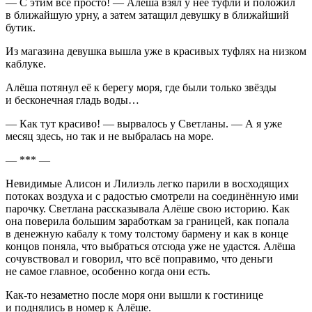
— С этим всё просто! — Алёша взял у неё туфли и положил
в ближайшую урну, а затем затащил девушку в ближайший
бутик.
Из магазина девушка вышла уже в красивых туфлях на низком
каблуке.
Алёша потянул её к берегу моря, где были только звёзды
и бесконечная гладь воды…
— Как тут красиво! — вырвалось у Светланы. — А я уже
месяц здесь, но так и не выбралась на море.
— *** —
Невидимые Алисон и Лилиэль легко парили в восходящих
потоках воздуха и с радостью смотрели на соединённую ими
парочку. Светлана рассказывала Алёше свою историю. Как
она поверила большим заработкам за границей, как попала
в денежную кабалу к тому толстому бармену и как в конце
концов поняла, что выбраться отсюда уже не удастся. Алёша
сочувствовал и говорил, что всё поправимо, что деньги
не самое главное, особенно когда они есть.
Как-то незаметно после моря они вышли к гостинице
и поднялись в номер к Алёше.