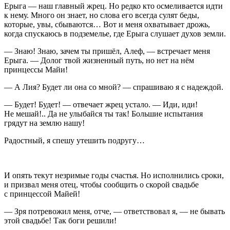
Ерыга — наш главный жрец. Но редко кто осмеливается идти
к нему. Много он знает, но слова его всегда сулят беды,
которые, увы, сбываются… Вот и меня охватывает дрожь,
когда спускаюсь в подземелье, где Ерыга слушает духов земли.
— Знаю! Знаю, зачем ты пришёл, Алеф, — встречает меня
Ерыга. — Долог твой жизненный путь, но нет на нём
принцессы Майи!
— А Лия? Будет ли она со мной? — спрашиваю я с надеждой.
— Будет! Будет! — отвечает жрец устало. — Иди, иди!
Не мешай!.. Да не улыбайся ты так! Большие испытания
грядут на землю нашу!
Радостный, я спешу утешить подругу…
И опять текут незримые годы счастья. Но исполнились сроки,
и призвал меня отец, чтобы сообщить о скорой свадьбе
с принцессой Майей!
— Зря потревожил меня, отче, — ответствовал я, — не бывать
этой свадьбе! Так боги решили!