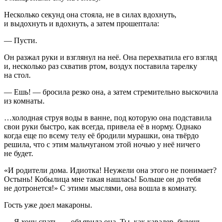
Несколько секунд она стояла, не в силах вдохнуть,
и выдохнуть и вдохнуть, а затем прошептала:
— Пусти.
Он разжал руки и взглянул на неё. Она перехватила его взгляд
и, несколько раз схватив ртом, воздух поставила тарелку
на стол.
— Ешь! — бросила резко она, а затем стремительно выскочила
из комнаты.
…холодная струя воды в ванне, под которую она подставила
свои руки быстро, как всегда, привела её в норму. Однако
когда еще по всему телу её бродили мурашки, она твёрдо
решила, что с этим мальчуганом этой ночью у неё ничего
не будет.
«И родители дома. Идиотка! Неужели она этого не понимает?
Остынь! Кобылица мне такая нашлась! Больше он до тебя
не дотронется!» С этими мыслями, она вошла в комнату.
Гость уже доел макароны.
— Я хочу спать, — объявила она. Ты, как кавалер, будешь