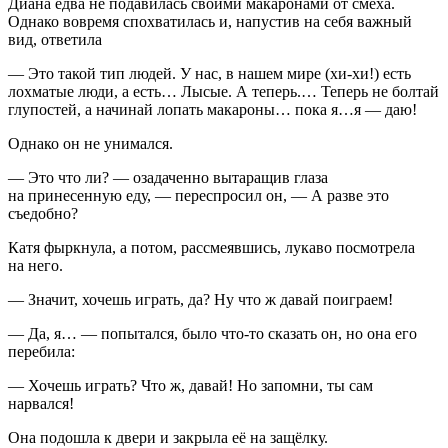
Диана едва не подавилась своими макаронами от смеха.
Однако вовремя спохватилась и, напустив на себя важный
вид, ответила
— Это такой тип людей. У нас, в нашем мире (хи-хи!) есть
лохматые люди, а есть… Лысые. А теперь.… Теперь не болтай
глупостей, а начинай лопать макароны… пока я…я — даю!
Однако он не унимался.
— Это что ли? — озадаченно вытаращив глаза
на принесенную еду, — переспросил он, — А разве это
съедобно?
Катя фыркнула, а потом, рассмеявшись, лукаво посмотрела
на него.
— Значит, хочешь играть, да? Ну что ж давай поиграем!
— Да, я… — попытался, было что-то сказать он, но она его
перебила:
— Хочешь играть? Что ж, давай! Но запомни, ты сам
нарвался!
Она подошла к двери и закрыла её на защёлку.