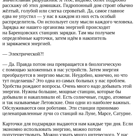
расскажу об этих домишках. Гидропонный дом строят обычно
жёлтый, голубой или слегка сероватый. Да, самое главное
едва не упустил — у нас в каждом из них есть особый
распределитель. Он использует силу мысли каждого человека.
Зарядка же нашего организма энергией происходит
на Баренцовских станциях зарядки. Там мы получаем
определённые карточки, затем идём в накопитель
и заряжаемся энергией.
— Электрической?!
— Да. Правда потом она превращается в биологическую
с помощью заложенных в нас устройств. Затем энергия
преобразуется в энергию мысли. Неудобно, конечно, но что
тут поделаешь? Это одна из самых больных у нас проблем.
Удобства рождают вопросы. Очень много надо добывать этой
энергии. Нужны большие, мощные станции, которые бы
добывали и накапливали её. Есть солнечные, гидро, атомные
и так называемые Летовские. Они одни из наиболее важных.
Обслуживаются они роботами. Эти станции принимаю
целенаправленные лучи со станций на Луне, Марсе, Сатурне.
Карточки для подзарядки выдаются нам каждые три дня. Если
экономно использовать энергию, можно потом
попутешествовать. Можно узнать много интересного. У нас