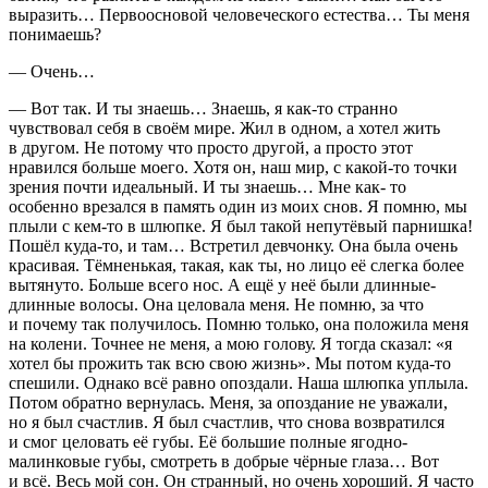
выразить… Первоосновой человеческого естества… Ты меня
понимаешь?
— Очень…
— Вот так. И ты знаешь… Знаешь, я как-то странно
чувствовал себя в своём мире. Жил в одном, а хотел жить
в другом. Не потому что просто другой, а просто этот
нравился больше моего. Хотя он, наш мир, с какой-то точки
зрения почти идеальный. И ты знаешь… Мне как- то
особенно врезался в память один из моих снов. Я помню, мы
плыли с кем-то в шлюпке. Я был такой непутёвый парнишка!
Пошёл куда-то, и там… Встретил девчонку. Она была очень
красивая. Тёмненькая, такая, как ты, но лицо её слегка более
вытянуто. Больше всего нос. А ещё у неё были длинные-
длинные волосы. Она целовала меня. Не помню, за что
и почему так получилось. Помню только, она положила меня
на колени. Точнее не меня, а мою голову. Я тогда сказал: «я
хотел бы прожить так всю свою жизнь». Мы потом куда-то
спешили. Однако всё равно опоздали. Наша шлюпка уплыла.
Потом обратно вернулась. Меня, за опоздание не уважали,
но я был счастлив. Я был счастлив, что снова возвратился
и смог целовать её губы. Её большие полные ягодно-
малинковые губы, смотреть в добрые чёрные глаза… Вот
и всё. Весь мой сон. Он странный, но очень хороший. Я часто