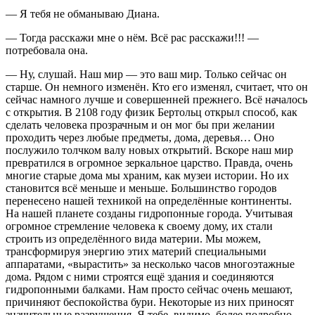
— Я тебя не обманываю Диана.
— Тогда расскажи мне о нём. Всё рас расскажи!!! —
потребовала она.
— Ну, слушай. Наш мир — это ваш мир. Только сейчас он
старше. Он немного изменён. Кто его изменял, считает, что он
сейчас намного лучше и совершенней прежнего. Всё началось
с открытия. В 2108 году физик Бертольц открыл способ, как
сделать человека прозрачным и он мог бы при желании
проходить через любые предметы, дома, деревья… Оно
послужило толчком валу новых открытий. Вскоре наш мир
превратился в огромное зеркальное царство. Правда, очень
многие старые дома мы храним, как музеи истории. Но их
становится всё меньше и меньше. Большинство городов
перенесено нашей техникой на определённые континенты.
На нашей планете созданы гидропонные города. Учитывая
огромное стремление человека к своему дому, их стали
строить из определённого вида материи. Мы можем,
трансформируя энергию этих материй специальными
аппаратами, «вырастить» за несколько часов многоэтажные
дома. Рядом с ними строятся ещё здания и соединяются
гидропонными балками. Нам просто сейчас очень мешают,
причиняют беспокойства бури. Некоторые из них приносят
значительные разрушения. Я тебе, видимо, более подробно