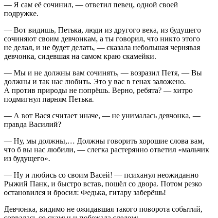
— Я сам её сочинил, — ответил певец, одной своей
подружке.
— Вот видишь, Петька, люди из другого века, из будущего
сочиняют своим девчонкам, а ты говорил, что никто этого
не делал, и не будет делать, — сказала небольшая чернявая
девчонка, сидевшая на самом краю скамейки.
— Мы и не должны вам сочинять, — возразил Петя, — Вы
должны и так нас любить. Это у вас в генах заложено.
А против природы не попрёшь. Верно, ребята? — хитро
подмигнул парням Петька.
— А вот Вася считает иначе, — не унималась девчонка, —
правда Василий?
— Ну, мы должны,… Должны говорить хорошие слова вам,
что б вы нас любили, — слегка растерянно ответил «мальчик
из будущего».
— Ну и любись со своим Васей! — психанул неожиданно
Рыжий Панк, и быстро встав, пошёл со двора. Потом резко
остановился и бросил: Федька, гитару заберёшь!
Девчонка, видимо не ожидавшая такого поворота событий,
сорвалась со скамьи и побежала следом: