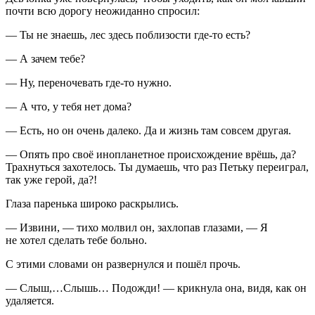
почти всю дорогу неожиданно спросил:
— Ты не знаешь, лес здесь поблизости где-то есть?
— А зачем тебе?
— Ну, переночевать где-то нужно.
— А что, у тебя нет дома?
— Есть, но он очень далеко. Да и жизнь там совсем другая.
— Опять про своё инопланетное происхождение врёшь, да?
Трахн
уться захотелось. Ты думаешь, что раз Петьку переиграл,
так уже герой, да?!
Глаза паренька широко раскрылись.
— Извини, — тихо молвил он, захлопав глазами, — Я
не хотел сделать тебе больно.
С этими словами он развернулся и пошёл прочь.
— Слыш,…Слышь… Подожди! — крикнула она, видя, как он
удаляется.