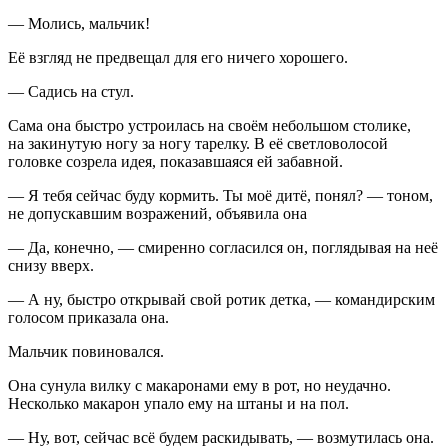
— Молись, мальчик!
Её взгляд не предвещал для его ничего хорошего.
— Садись на стул.
Сама она быстро устроилась на своём небольшом столике,
на закинутую ногу за ногу тарелку. В её светловолосой
головке созрела идея, показавшаяся ей забавной.
— Я тебя сейчас буду кормить. Ты моё дитё, понял? — тоном,
не допускавшим возражений, объявила она
— Да, конечно, — смиренно согласился он, поглядывая на неё
снизу вверх.
— А ну, быстро открывай свой ротик детка, — командирским
голосом приказала она.
Мальчик повиновался.
Она сунула вилку с макаронами ему в рот, но неудачно.
Несколько макарон упало ему на штаны и на пол.
— Ну, вот, сейчас всё будем раскидывать, — возмутилась она.