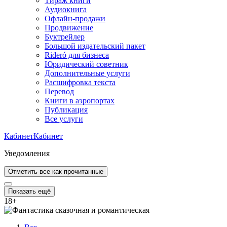
Тираж книги
Аудиокнига
Офлайн-продажи
Продвижение
Буктрейлер
Большой издательский пакет
Rideró для бизнеса
Юридический советник
Дополнительные услуги
Расшифровка текста
Перевод
Книги в аэропортах
Публикация
Все услуги
Кабинет
Кабинет
Уведомления
Отметить все как прочитанные
Показать ещё
18
+