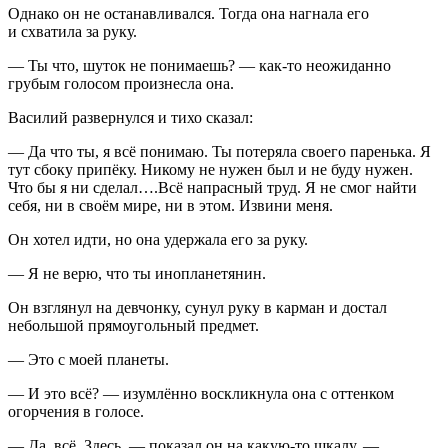
Однако он не останавливался. Тогда она нагнала его
и схватила за руку.
— Ты что, шуток не понимаешь? — как-то неожиданно
грубым голосом произнесла она.
Василий развернулся и тихо сказал:
— Да что ты, я всё понимаю. Ты потеряла своего паренька. Я
тут сбоку припёку. Никому не нужен был и не буду нужен.
Что бы я ни сделал….Всё напрасный труд. Я не смог найти
себя, ни в своём мире, ни в этом. Извини меня.
Он хотел идти, но она удержала его за руку.
— Я не верю, что ты инопланетянин.
Он взглянул на девчонку, сунул руку в карман и достал
небольшой прямоугольный предмет.
— Это с моей планеты.
— И это всё? — изумлённо воскликнула она с оттенком
огорчения в голосе.
— Да, всё. Здесь, — показал он на какую-то шкалу, —