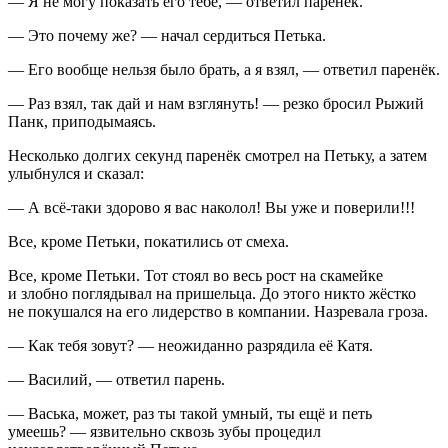
— Я не могу показать его тебе, — ответил паренёк.
— Это почему же? — начал сердиться Петька.
— Его вообще нельзя было брать, а я взял, — ответил паренёк.
— Раз взял, так дай и нам взглянуть! — резко бросил Рыжий
Панк, приподымаясь.
Несколько долгих секунд паренёк смотрел на Петьку, а затем
улыбнулся и сказал:
— А всё-таки здорово я вас наколол! Вы уже и поверили!!!
Все, кроме Петьки, покатились от смеха.
Все, кроме Петьки. Тот стоял во весь рост на скамейке
и злобно поглядывал на пришельца. До этого никто жёстко
не покушался на его лидерство в компании. Назревала гроза.
— Как тебя зовут? — неожиданно разрядила её Катя.
— Василий, — ответил парень.
— Васька, может, раз ты такой умный, ты ещё и петь
умеешь? — язвительно сквозь зубы процедил