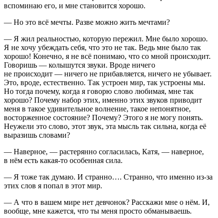
вспоминаю его, и мне становится хорошо.
— Но это всё мечты. Разве можно жить мечтами?
— Я жил реальностью, которую пережил. Мне было хорошо.
Я не хочу убеждать себя, что это не так. Ведь мне было так
хорошо! Конечно, я не всё понимаю, что со мной происходит.
Говоришь — колышутся звуки. Вроде ничего
не происходит — ничего не прибавляется, ничего не убывает.
Это, вроде, естественно. Так устроен мир, так устроены мы.
Но тогда почему, когда я говорю слово любимая, мне так
хорошо? Почему набор этих, именно этих звуков приводит
меня в такое удивительное волнение, такое непонятное,
восторженное состояние? Почему? Этого я не могу понять.
Неужели это слово, этот звук, эта мысль так сильна, когда её
выразишь словами?
— Наверное, — растерянно согласилась, Катя, — наверное,
в нём есть какая-то особенная сила.
— Я тоже так думаю. И странно…. Странно, что именно из-за
этих слов я попал в этот мир.
— А что в вашем мире нет девчонок? Расскажи мне о нём. И,
вообще, мне кажется, что ты меня просто обманываешь.