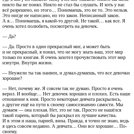
никто бы не понял. Никто не стал бы слушать. И хоть у нас
всё разрешено, но этого… Понимаешь, это не то. Это нельзя.
Это нигде не написано, но это закон. Неписанный закон.
А я… Понимаешь, я какой-то другой. Не такой… как все. Я
очень хотел полюбить, посмотреть на девочек.
— Да?
— Да. Просто в один прекрасный миг, а может быть
и не прекрасный, я понял, что не могу знать ваш, этот мир
только по книгам. Я очень захотел прочувствовать этот мир
изнутри. Внутри жизни.
— Неужели ты так наивен, и думал-думаешь, что все девочки
хорошие?
— Нет, почему же. Я совсем так не думаю. Просто я очень
верил. И вообще… Нет девочек хороших и плохих. Есть наше
отношение к ним. Просто некоторые девчата раскрылись,
а другие ещё на пути к своему самосознанию самости. Мы
думаем — она плохая. Нет, это не так. Просто не нашёлся
такой парень, который бы раскрыл их лучшие качества.
И в этом и наша, парней, вина. Правда, я точно не знаю, ведь
я здесь совсем недавно. А девчата… Они все хорошие… По-
своему.