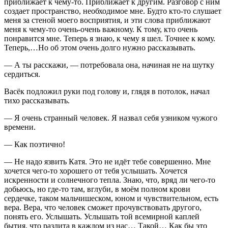
приближает к чему-то. Приближает к другим. Разговор с ним
создает пространство, необходимое мне. Будто кто-то слушает
меня за стеной моего восприятия, и эти слова приближают
меня к чему-то очень-очень важному. К тому, кто очень
понравится мне. Теперь я знаю, к чему я шел. Точнее к кому.
Теперь,…Но об этом очень долго нужно рассказывать.
— А ты расскажи, — потребовала она, начиная не на шутку
сердиться.
Васёк подложил руки под голову и, глядя в потолок, начал
тихо рассказывать.
— Я очень странный человек. Я назвал себя узником чужого
времени.
— Как поэтично!
— Не надо язвить Катя. Это не идёт тебе совершенно. Мне
хочется чего-то хорошего от тебя услышать. Хочется
искренности и солнечного тепла. Знаю, что, вряд ли чего-то
добьюсь, но где-то там, вглуби, в моём полном крови
сердечке, таком мальчишеском, юном и чувствительном, есть
вера. Вера, что человек сможет прочувствовать другого,
понять его. Услышать. Услышать той всемирной каплей
бытия, что разлита в каждом из нас… Такой… Как бы это