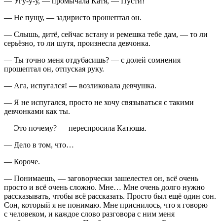
— Угу-у-у, — промычала Катя, — Пусти!
— Не пущу, — задиристо прошептал он.
— Слышь, дитё, сейчас встану и ремешка тебе дам, — то ли
серьёзно, то ли шутя, произнесла девчонка.
— Ты точно меня отдубасишь? — с долей сомнения
прошептал он, отпуская руку.
— Ага, испугался! — возликовала девчушка.
— Я не испугался, просто не хочу связываться с такими
девчонками как ты.
— Это почему? — переспросила Катюша.
— Дело в том, что…
— Короче.
— Понимаешь, — заговорчески зашелестел он, всё очень
просто и всё очень сложно. Мне… Мне очень долго нужно
рассказывать, чтобы всё рассказать. Просто был ещё один сон.
Сон, который я не понимаю. Мне приснилось, что я говорю
с человеком, и каждое слово разговора с ним меня