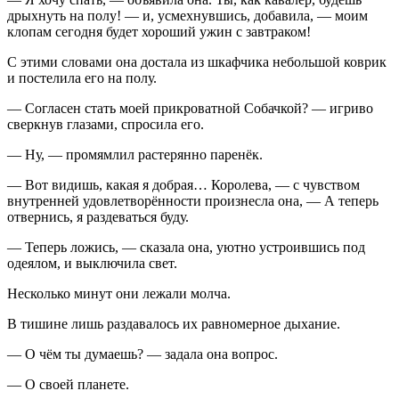
дрыхнуть на полу! — и, усмехнувшись, добавила, — моим
клопам сегодня будет хороший ужин с завтраком!
С этими словами она достала из шкафчика небольшой коврик
и постелила его на полу.
— Согласен стать моей прикроватной Собачкой? — игриво
сверкнув глазами, спросила его.
— Ну, — промямлил растерянно паренёк.
— Вот видишь, какая я добрая… Королева, — с чувством
внутренней удовлетворённости произнесла она, — А теперь
отвернись, я раздеваться буду.
— Теперь ложись, — сказала она, уютно устроившись под
одеялом, и выключила свет.
Несколько минут они лежали молча.
В тишине лишь раздавалось их равномерное дыхание.
— О чём ты думаешь? — задала она вопрос.
— О своей планете.