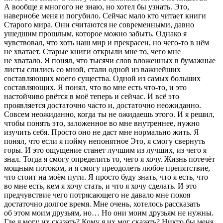
А вообще я многого не знаю, но хотел бы узнать. Это,
наверно6е меня и погубило. Сейчас мало кто читает книги
Старого мира. Они считаются не современными, давно
ушедшим прошлым, которое можно забыть. Однако я
чувствовал, что хоть наш мир и прекрасен, но чего-то в нём
не хватает. Старые книги открыли мне то, чего мне
не хватало. Я понял, что тысячи слов вложенных в бумажные
листы слились со мной, стали одной из важнейших
составляющих моего существа. Одной из самых больших
составляющих. Я понял, что во мне есть что-то, и это
настойчиво рвётся в моё теперь и сейчас. И всё это
проявляется достаточно часто и, достаточно неожиданно.
Совсем неожиданно, когда ты не ожидаешь этого. И я решил,
чтобы понять это, заложенное во мне внутреннее, нужно
изучить себя. Просто оно не даст мне нормально жить. Я
понял, что если я пойму непонятное Это, я смогу свернуть
горы. И это ощущение станет лучшим из лучших, из чего я
знал. Тогда я смогу определить то, чего я хочу. Жизнь потечёт
мощным потоком, и я смогу преодолеть любое препятствие,
что стоит на моём пути. Я просто буду знать, что я есть, что
во мне есть, кем я хочу стать, и что я хочу сделать. И это
предчувствие чего потрясающего не давало мне покоя
достаточно долгое время. Мне очень, хотелось рассказать
об этом моим друзьям, но… Но они моим друзьям не нужны.
Где я могу их сказать? Кому я их мог сказать? Никто бы меня