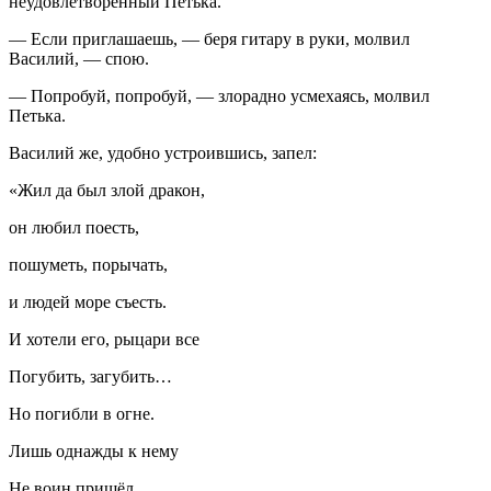
неудовлетворённый Петька.
— Если приглашаешь, — беря гитару в руки, молвил
Василий, — спою.
— Попробуй, попробуй, — злорадно усмехаясь, молвил
Петька.
Василий же, удобно устроившись, запел:
«Жил да был злой дракон,
он любил поесть,
пошуметь, порычать,
и людей море съесть.
И хотели его, рыцари все
Погубить, загубить…
Но погибли в огне.
Лишь однажды к нему
Не воин пришёл,