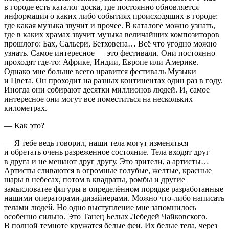
в городе есть каталог доска, где постоянно обновляется
информация о каких либо событиях происходящих в городе:
где какая музыка звучит и прочее. В каталоге можно узнать,
где в каких храмах звучит музыка величайших композиторов
прошлого: Бах, Сальери, Бетховена… Всё что угодно можно
узнать. Самое интересное — это фестивали. Они постоянно
проходят где-то: Африке, Индии, Европе или
Америк
е.
Однако мне больше всего нравится фестиваль Музыки
и Цвета. Он проходит на разных континентах один раз в году.
Иногда они собирают десятки миллионов людей. И, самое
интересное они могут все поместиться на нескольких
километрах.
— Как это?
— Я тебе ведь говорил, наши тела могут изменяться
и обретать очень разреженное состояние. Тела входят друг
в друга и не мешают друг другу. Это зрители, а артисты…
Артисты сливаются в огромные голубые, желтые, красные
шары в небесах, потом в квадраты, ромбы и другие
замысловатее фигуры в определённом порядке разработанные
нашими операторами-дизайнерами. Можно что-либо написать
телами людей. Но одно выступление мне запомнилось
особенно сильно. Это Танец Белых Лебедей Чайковского.
В полной темноте кружатся белые феи. Их белые тела, через