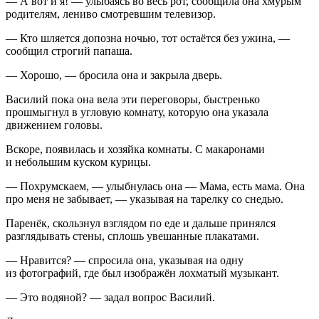
— А вот и я! — улыбаясь во весь рот, сообщила она хмурым
родителям, лениво смотревшим телевизор.
— Кто шляется допозна ночью, тот остаётся без ужина, —
сообщил строгий папаша.
— Хорошо, — бросила она и закрыла дверь.
Василий пока она вела эти переговоры, быстренько
прошмыгнул в угловую комнату, которую она указала
движением головы.
Вскоре, появилась и хозяйка комнаты. С макаронами
и небольшим куском курицы.
— Похрумскаем, — улыбнулась она — Мама, есть мама. Она
про меня не забывает, — указывая на тарелку со снедью.
Паренёк, скользнул взглядом по еде и дальше принялся
разглядывать стены, сплошь увешанные плакатами.
— Нравится? — спросила она, указывая на одну
из фотографий, где был изображён лохматый музыкант.
— Это водяной? — задал вопрос Василий.