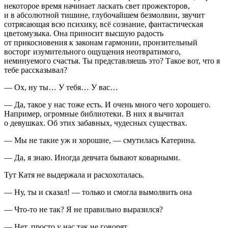
некоторое время начинает ласкать свет прожекторов,
и в абсолютной тишине, глубочайшем безмолвии, звучит
сотрясающая всю психику, всё сознание, фантастическая
цветомузыка. Она приносит высшую радость
от прикосновения к законам гармонии, пронзительный
восторг изумительного ощущения неотвратимого,
неминуемого счастья. Ты представляешь это? Такое вот, что я
тебе рассказывал?
— Ох, ну ты… У тебя… У вас…
— Да, такое у нас тоже есть. И очень много чего хорошего.
Например, огромные библиотеки. В них я вычитал
о девушках. Об этих забавных, чудесных существах.
— Мы не такие уж и хорошие, — смутилась Катерина.
— Да, я знаю. Иногда девчата бывают коварными.
Тут Катя не выдержала и расхохоталась.
— Ну, ты и сказал! — только и смогла вымолвить она
— Что-то не так? Я не правильно выразился?
— Нет, просто у нас так не говорят.