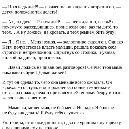
— Но я ведь дитё! — в качестве оправдания возразил он, —
детям положено так делать!
— Ах, ты дитё… Раз ты дитё… — неожиданно, всерьёз
почему-то рассердившись, произнесла она, раз ты дитё, то
тебя… А ну ложись, на кровать, я тебя ремнём бить буду!
— Я…Я не… Меня нельзя, — жалостливо сказал он. Однако
Катя, почувствовав власть мамаши, решила показать себя
строгой и непреклонной. Спрыгнув со столика, и указав
вилкой на диван, произнесла:
— Давай ложись на диван без разговоров! Сейчас тебя мама
наказывать будет! Давай живей!
И тут он сделал то, чего она меньше всего ожидала. Он
«съехал» со стула, и осторожненько обняв тёмненькие
от загара ножки, нежно прижался к её теплому бедру и тихо
жалостливо зашептал:
— Мамочка, миленькая, не бей меня. Не надо. Я больше
не буду так делать! Я буду тебя слушаться.
Екатерина, от неожиданности, едва не уронила ему тарелку
с макаронами ему на голову.