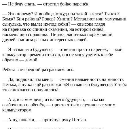
— Не буду спать, — ответил бойко паренёк.
— Это почему? И вообще, откуда ты такой взялся? Ты кто?
Бомж? Бич района? Рокер? Хиппи? Металлист или мамулькин
сынулька, что вылез из-под юбки? — свысока глядя
на паренька со спинки скамейки, на которой сидел,
насмешливо спрашивал Петька, частенько поражавший
друзей знанием разных интересных вещей.
— Я из вашего будущего, — ответил просто паренёк, — мой
калькулятор времени отказал, и я не могу улететь к себе
обратно — домой.
Ребята в очередной раз рассмеялись.
— Да, подловил ты меня, — сменил надменность на милость
Петька, а ну-ка ещё раз скажи: «Я из вашего будущего». У тебя
это так классно получилось!
— А я, в самом деле, из вашего будущего, — сказал
озабоченно пар6енёк, — просто что-то случилось с моим
калькулятором.
— А ну, покажи, — протянул руку Петька.