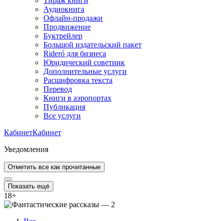
Тираж книги
Аудиокнига
Офлайн-продажи
Продвижение
Буктрейлер
Большой издательский пакет
Rideró для бизнеса
Юридический советник
Дополнительные услуги
Расшифровка текста
Перевод
Книги в аэропортах
Публикация
Все услуги
Кабинет
Кабинет
Уведомления
Отметить все как прочитанные
Показать ещё
18
+