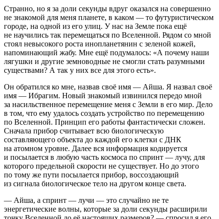
Странно, но я за доли секунды вдруг оказался на совершенно
не знакомой для меня планете, в каком — то футуристическом
городе, на одной из его улиц. У нас на Земле пока ещё
не научились так перемещаться по Вселенной. Рядом со мной
стоял невысокого роста инопланетянин с зеленой кожей,
напоминающий жабу. Мне ещё подумалось: «А почему наши
лягушки и другие земноводные не смогли стать разумными
существами? А так у них все для этого есть».
Он обратился ко мне, назвав своё имя — Айша. Я назвал своё
имя — Ибрагим. Новый знакомый извинился передо мной
за
насил
ьственное перемещение меня с Земли в его мир. Дело
в том, что ему удалось создать устройство по перемещению
по Вселенной. Принцип его работы фантастически сложен.
Сначала прибор считывает всю биологическую
составляющего объекта до каждой его клетки с ДНК
на атомном уровне. Далее вся информация кодируется
и посылается в любую часть космоса по спринт — лучу, для
которого предельной скорости не существует. Но до этого
по тому же пути посылается прибор, воссоздающий
из сигнала биологическое тело на другом конце света.
— Айша, а спринт — лучи — это случайно не те
энергетические волны, которые за доли секунды расширили
точку Вселенной до её настоящих размеров? — спросил я его.