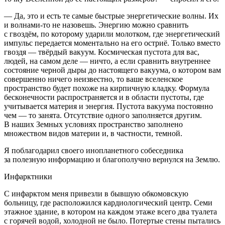
— Да, это и есть те самые быстрые энергетические волны. Их
и волнами-то не назовешь. Энергию можно сравнить
с гвоздём, по которому ударили молотком, где энергетический
импульс передается моментально на его остриё. Только вместо
гвоздя — твёрдый вакуум. Космическая пустота для вас,
людей, на самом деле — ничто, а если сравнить внутреннее
состояние черной дыры до настоящего вакуума, о котором вам
совершенно ничего неизвестно, то ваше вселенское
пространство будет похоже на кирпичную кладку. Формула
бесконечности распространяется и в области пустоты, где
учитывается материя и энергия. Пустота вакуума постоянно
чем — то занята. Отсутствие одного заполняется другим.
В наших Земных условиях пространство заполнено
множеством видов материи и, в частности, темной.
Я поблагодарил своего инопланетного собеседника
за полезную информацию и благополучно вернулся на Землю.
Инфарктники
С инфарктом меня привезли в бывшую обкомовскую
больницу, где расположился кардиологический центр. Семи
этажное здание, в котором на каждом этаже всего два туалета
с горячей водой, холодной не было. Потертые стены пытались