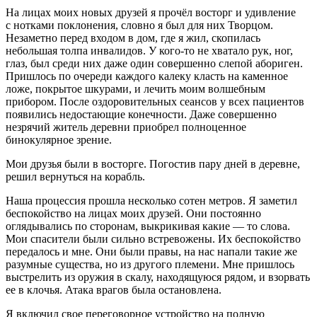
На лицах моих новых друзей я прочёл восторг и удивление
с нотками поклонения, словно я был для них Творцом.
Незаметно перед входом в дом, где я жил, скопилась
небольшая толпа инвалидов. У кого-то не хватало рук, ног,
глаз, был среди них даже один совершенно слепой абориген.
Пришлось по очереди каждого калеку класть на каменное
ложе, покрытое шкурами, и лечить моим волшебным
прибором. После оздоровительных сеансов у всех пациентов
появились недостающие конечности. Даже совершенно
незрячий житель деревни приобрел полноценное
бинокулярное зрение.
Мои друзья были в восторге. Погостив пару дней в деревне,
решил вернуться на корабль.
Наша процессия прошла несколько сотен метров. Я заметил
беспокойство на лицах моих друзей. Они постоянно
оглядывались по сторонам, выкрикивая какие — то слова.
Мои спасители были сильно встревожены. Их беспокойство
передалось и мне. Они были правы, на нас напали такие же
разумные существа, но из другого племени. Мне пришлось
выстрел
ить из оружия в скалу, находящуюся рядом, и взорвать
ее в клочья. Атака врагов была остановлена.
Я включил свое переговорное устройство на полную