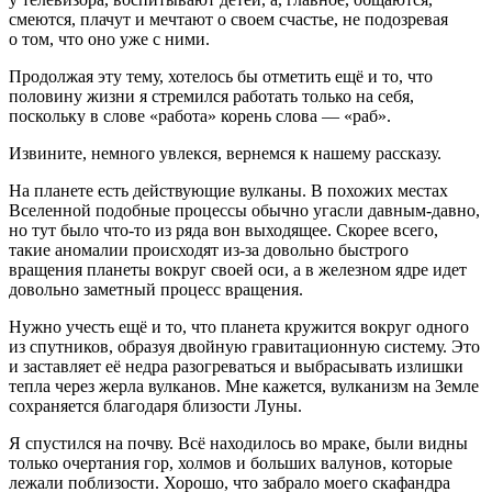
смеются, плачут и мечтают о своем счастье, не подозревая
о том, что оно уже с ними.
Продолжая эту тему, хотелось бы отметить ещё и то, что
половину жизни я стремился работать только на себя,
поскольку в слове «работа» корень слова — «раб».
Извините, немного увлекся, вернемся к нашему рассказу.
На планете есть действующие вулканы. В похожих местах
Вселенной подобные процессы обычно угасли давным-давно,
но тут было что-то из ряда вон выходящее. Скорее всего,
такие аномалии происходят из-за довольно быстрого
вращения планеты вокруг своей оси, а в железном ядре идет
довольно заметный процесс вращения.
Нужно учесть ещё и то, что планета кружится вокруг одного
из спутников, образуя двойную гравитационную систему. Это
и заставляет её недра разогреваться и выбрасывать излишки
тепла через жерла вулканов. Мне кажется, вулканизм на Земле
сохраняется благодаря близости Луны.
Я спустился на почву. Всё находилось во мраке, были видны
только очертания гор, холмов и больших валунов, которые
лежали поблизости. Хорошо, что забрало моего скафандра