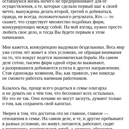
оставшуюся жизнь ничего не предпринимают для её
осуществления, а те, которые сделали первый шаг к своей
мечте, вынуждены делать второй, третий и добиваться,
правда, не всегда, положительного результата. Кто — то
скажет, что существует множество подобных фирм,
конкурирующих между собой. На мой взгляд, нужно просто
любить свое дело, и тогда Вы будете первым в этом
начинании.
Мне кажется, конкуренцию выдумали бездельники. Весь мир
уже сотни лет живет в этих условиях, не обращая внимания
на то, что вокруг ведется экономическая борьба. На самом
деле сотни, тысячи фирм одной отрасли выживают,
а разорившиеся добиваются успеха в других направлениях.
Став единожды хозяином, Вы, как правило, уже никогда
не сможете работать наемным работником.
Казалось бы, проще всего родиться в семье олигарха
и не думать ни о чём том, что беспокоит всех остальных.
Но это не так. Они ночами не могут заснуть, думают только
о том, как сохранить свой капитал.
Уверен в том, что достаток-это не главное, главное —
отношения в семье. На самом деле, и те, и другие пребывают
в разных условиях, но живут, питаются, работают, сидят
у телевизора, воспитывают детей, а, главное, общаются,