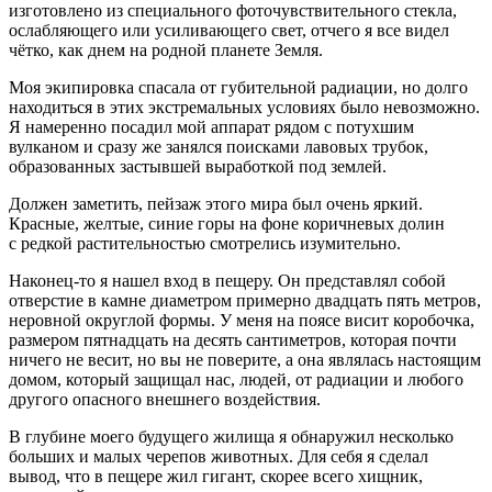
изготовлено из специального фоточувствительного стекла,
ослабляющего или усиливающего свет, отчего я все видел
чётко, как днем на родной планете Земля.
Моя экипировка спасала от губительной радиации, но долго
находиться в этих экстремальных условиях было невозможно.
Я намеренно посадил мой аппарат рядом с потухшим
вулканом и сразу же занялся поисками лавовых трубок,
образованных застывшей выработкой под землей.
Должен заметить, пейзаж этого мира был очень яркий.
Красные, желтые, синие горы на фоне коричневых долин
с редкой растительностью смотрелись изумительно.
Наконец-то я нашел вход в пещеру. Он представлял собой
отверстие в камне диаметром примерно двадцать пять метров,
неровной округлой формы. У меня на поясе висит коробочка,
размером пятнадцать на десять сантиметров, которая почти
ничего не весит, но вы не поверите, а она являлась настоящим
домом, который защищал нас, людей, от радиации и любого
другого опасного внешнего воздействия.
В глубине моего будущего жилища я обнаружил несколько
больших и малых черепов животных. Для себя я сделал
вывод, что в пещере жил гигант, скорее всего хищник,