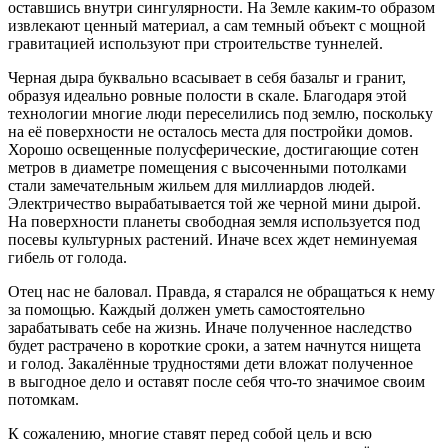
оставшись внутри сингулярности. На Земле каким-то образом
извлекают ценный материал, а сам темный объект с мощной
гравитацией используют при строительстве туннелей.
Черная дыра буквально всасывает в себя базальт и гранит,
образуя идеально ровные полости в скале. Благодаря этой
технологии многие люди переселились под землю, поскольку
на её поверхности не осталось места для постройки домов.
Хорошо освещенные полусферические, достигающие сотен
метров в диаметре помещения с высоченными потолками
стали замечательным жильем для миллиардов людей.
Электричество вырабатывается той же черной мини дырой.
На поверхности планеты свободная земля используется под
посевы культурных растений. Иначе всех ждет неминуемая
гибель от голода.
Отец нас не баловал. Правда, я старался не обращаться к нему
за помощью. Каждый должен уметь самостоятельно
зарабатывать себе на жизнь. Иначе полученное наследство
будет растрачено в короткие сроки, а затем начнутся нищета
и голод. Закалённые трудностями дети вложат полученное
в выгодное дело и оставят после себя что-то значимое своим
потомкам.
К сожалению, многие ставят перед собой цель и всю