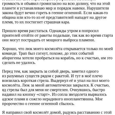
громкость и объявил громогласно на всю долину, что на этой
планете я устанавливаю мир и порядок навеки. Нарушители
закона будут вечно гореть в геенне огненной. Если какая-то
община или кто-то из её представителей нападет на другое
племя, то их постигнет страшная кара.
Пришло время расстаться. Однажды утром я попросил
приятелей отойти от ракеты подальше, так как во время старта
они могут пострадать от мощного выброса пламени.
Хорошо, что люк моего космолёта открывается только по моей
команде. Трап был согнут, похоже, до этих событий
аборигены хотели пробраться на корабль, но к счастью, им это
сделать не удалось.
Перед тем, как закрыть за собой дверь, заметил одного
из разумных существ рядом с ракетой. И тут в моё плечо
вонзилась короткая стрела. Выдернул её и упал на пол моего
космолёта. Люк за мной автоматически закрылся. К счастью,
яд стрелы был для меня не смертелен. Очнувшись, быстро
надавил на кнопку «старт». Из сопла звездолета вырвалось
адское пламя и сожгло нерадивого инопланетянина. Мое
пророчество о геенне огненной сбылось.
Я направил свой космолёт домой, радуясь расставанию с этой