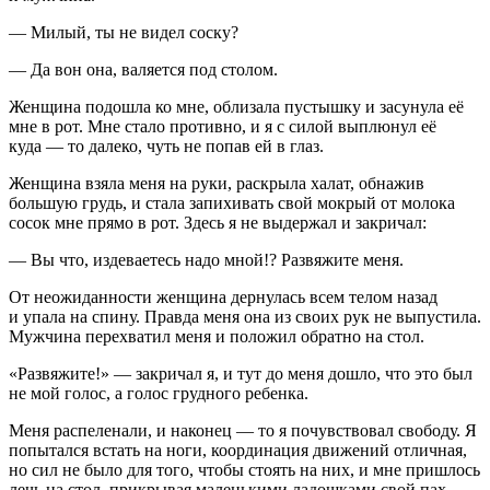
— Милый, ты не видел соску?
— Да вон она, валяется под столом.
Женщина подошла ко мне, облизала пустышку и засунула её
мне в рот. Мне стало противно, и я с силой выплюнул её
куда — то далеко, чуть не попав ей в глаз.
Женщина взяла меня на руки, раскрыла халат, обнажив
большую грудь, и стала запихивать свой мокрый от молока
сосок мне прямо в рот. Здесь я не выдержал и закричал:
— Вы что, издеваетесь надо мной!? Развяжите меня.
От неожиданности женщина дернулась всем телом назад
и упала на спину. Правда меня она из своих рук не выпустила.
Мужчина перехватил меня и положил обратно на стол.
«Развяжите!» — закричал я, и тут до меня дошло, что это был
не мой голос, а голос грудного р
ебен
ка.
Меня распеленали, и наконец — то я почувствовал свободу. Я
попытался встать на ноги, координация движений отличная,
но сил не было для того, чтобы стоять на них, и мне пришлось
лечь на стол, прикрывая маленькими ладошками свой пах.