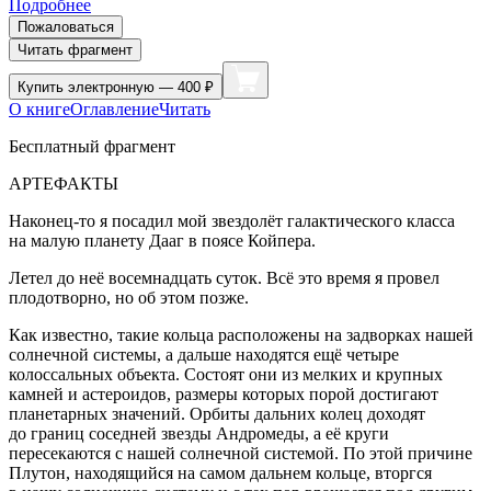
Подробнее
Пожаловаться
Читать фрагмент
Купить
электронную — 400 ₽
О книге
Оглавление
Читать
Бесплатный фрагмент
АРТЕФАКТЫ
Наконец-то я посадил мой звездолёт галактического класса
на малую планету Дааг в поясе Койпера.
Летел до неё восемнадцать суток. Всё это время я провел
плодотворно, но об этом позже.
Как известно, такие кольца расположены на задворках нашей
солнечной системы, а дальше находятся ещё четыре
колоссальных объекта. Состоят они из мелких и крупных
камней и астероидов, размеры которых порой достигают
планетарных значений. Орбиты дальних колец доходят
до границ соседней звезды Андромеды, а её круги
пересекаются с нашей солнечной системой. По этой причине
Плутон, находящийся на самом дальнем кольце, вторгся