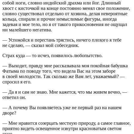
собой ноги, словно индийский драхма или йог. Длинный
хвост с кисточкой на конце постоянно менял свое положение,
словно существовал отдельно от хозяина, делая невероятные
кольца, спирали и прочие немыслимые фигуры, иногда
задевая и мое тело, но я от такого прикосновения не ощущал
ни малейшего негатива.
— Успокойся и перестань трястись, ничего плохого я тебе
не сделаю, — сказал мой собеседник.
Страх куда — то исчез, появилось любопытство.
— Выходит, правду мне рассказывала моя покойная бабушка
Фатыма по поводу того, что видела Вас на этом заборе
в своей молодости. Так сколько же Вам лет, уважаемый? —
спросил я его.
— Да я и сам не знаю. Мне кажется, что мы живем вечно, —
ответил он.
— А почему Вы появляетесь уже не первый раз на нашем
дворе?
— Мне нравится созерцать местную природу, а самое главное,
приятно видеть освещенное изнутри красноватым светом
окно. —