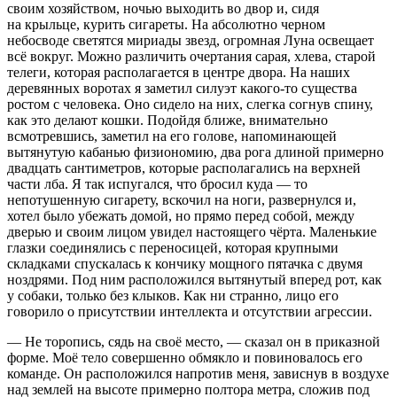
своим хозяйством, ночью выходить во двор и, сидя
на крыльце,
курит
ь
сигар
еты. На абсолютно черном
небосводе светятся мириады звезд, огромная Луна освещает
всё вокруг. Можно различить очертания сарая, хлева, старой
телеги, которая располагается в центре двора. На наших
деревянных воротах я заметил силуэт какого-то существа
ростом с человека. Оно сидело на них, слегка согнув спину,
как это делают кошки. Подойдя ближе, внимательно
всмотревшись, заметил на его голове, напоминающей
вытянутую кабанью физиономию, два рога длиной примерно
двадцать сантиметров, которые располагались на верхней
части лба. Я так испугался, что бросил куда — то
непотушенную
сигар
ету, вскочил на ноги, развернулся и,
хотел было убежать домой, но прямо перед собой, между
дверью и своим лицом увидел настоящего чёрта. Маленькие
глазки соединялись с переносицей, которая крупными
складками спускалась к кончику мощного пятачка с двумя
ноздрями. Под ним расположился вытянутый вперед рот, как
у собаки, только без клыков. Как ни странно, лицо его
говорило о присутствии интеллекта и отсутствии агрессии.
— Не торопись, сядь на своё место, — сказал он в приказной
форме. Моё тело совершенно обмякло и по
вино
валось его
команде. Он расположился напротив меня, зависнув в воздухе
над землей на высоте примерно полтора метра, сложив под