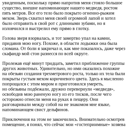
увиденным, поскольку прямо напротив меня стояло большое
существо, внешне напоминающее нашего медведя, ростом
пять метров. Все его тело было покрыто огненно-рыжим
мехом. Зверь схватил меня своей огромной лапой и хотел
было отправить в свой рот с длинными зубами, но я
изловчился и
выстрел
ил ему прямо в глотку.
Голова зверя взорвалась, и тот замертво упал на камни,
придавив мою ногу. Похоже, в области лодыжки она была
сломана. От боли я закричал и, как мне показалось, даже через
скафандр мой стон разнесся по всей округе.
Пролежав ещё минут тридцать, заметил приближение группы
других животных. Удивительно, но ими оказались похожие
на обезьян создания трехметрового роста, только их тела были
покрыты густым мехом коричневого цвета. Здесь я мысленно
попрощался с этим миром и приготовился умереть,
но обезьяны подбежали, дружно перевернули «медведя»,
освободив мою раненую ногу из его тисков, после чего
осторожно отнесли меня на руках в пещеру. Они
разговаривали между собой на не знакомом мне языке,
напоминающем свист дельфинов.
Приключения на этом не закончились. Внимательно осмотрев
помещение, я понял, что сейчас мои «гостеприимные» хозяева