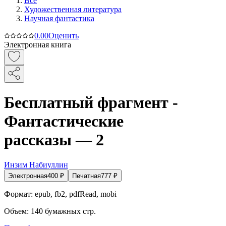
Все
Художественная литература
Научная фантастика
0.0
0
Оценить
Электронная книга
Бесплатный фрагмент -
Фантастические
рассказы — 2
Инзим Набиуллин
Электронная
400
₽
Печатная
777
₽
Формат:
epub, fb2, pdfRead, mobi
Объем:
140
бумажных стр.