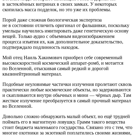
в застеклённых витринах в своих замках. У некоторых
скопилась масса подделок, но это уже их проблемы.
Порой даже сложная биологическая экспертиза
не в состоянии отличить оригинал от фальшивки, поскольку
умельцы научились имитировать даже генетическую основу
вещей. Только аудио с объемным видеоизображением
процесса изъятия их, как дополнительное доказательство,
подтверждало подлинность находок.
Мой отец Наиль Хакимович приобрел себе современный
высокоскоростной космический аппарат-ромб, и мотается
по Вселенной, отыскивая самый редкий и дорогой
квазинейтринный материал.
Подобные неуловимые частички излучения пролетают сквозь
практически любые космические объекты, но задерживаются
и скапливаются внутри обычных и мини — чёрных дыр. Там
жесткое излучение преобразуется в самый прочный материал
во Вселенной.
Довольно сложно обнаружить малый объект, но ещё трудней
поймать его в магнитную ловушку. Грамм такого вещества
стоит бюджета маленького государства. Связано это с тем, что
многие охотники за экзотикой поплатились своими жизнями,