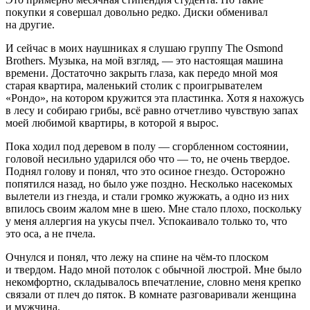
покупки я совершал довольно редко. Диски обменивал
на другие.
И сейчас в моих наушниках я слушаю группу The Osmond
Brothers. Музыка, на мой взгляд, — это настоящая машина
времени. Достаточно закрыть глаза, как передо мной моя
старая квартира, маленький столик с проигрывателем
«Рондо», на котором кружится эта пластинка. Хотя я нахожусь
в лесу и собираю грибы, всё равно отчетливо чувствую запах
моей любимой квартиры, в которой я вырос.
Пока ходил под деревом в полу — сгорбленном состоянии,
головой несильно ударился обо что — то, не очень твердое.
Поднял голову и понял, что это осиное гнездо. Осторожно
попятился назад, но было уже поздно. Несколько насекомых
вылетели из гнезда, и стали громко жужжать, а одно из них
впилось своим жалом мне в шею. Мне стало плохо, поскольку
у меня аллергия на укусы пчел. Успокаивало только то, что
это оса, а не пчела.
Очнулся и понял, что лежу на спине на чём-то плоском
и твердом. Надо мной потолок с обычной люстрой. Мне было
некомфортно, складывалось впечатление, словно меня крепко
связали от плеч до пяток. В комнате разговаривали женщина
и мужчина.