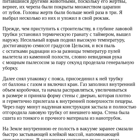
питавшийся другими животными, поскольку его жертвы,
вернее, их черепа были покрыты множеством царапин
от зубов. Головы жертв были больше моей раза в три. Я
выбрал несколько из них и уложил в свой рюкзак.
Прежде, чем приступить к строительству, в глубине лавовой
трубки установил термическую гранату с таймером, вышел
наружу. Несильный взрыв поднял высокую температуру,
достигавшую семисот градусов Цельсия, и вся пыль
с остатками радиации из-за разницы температур пулей
вылетела из каменной полости, словно невидимая рука
с мощным пылесосом за пару секунд проделала генеральную
уборку.
Далее снял упаковку с пояса, присоединил к ней трубку
от баллона с газом и включил кран. Газ заполнил внутренний
объем коробочки, та начала расправляться, увеличиваться
в размере и приняла форму стены с дверью, которая плотно
и герметично прилегала к внутренней поверхности пещеры.
Через пару минут надувная конструкция застыла и полностью
отгородила лавовую трубку от внешнего мира. Стена была
сшита из тонкого и прочного материала из нанотрубок.
На Земле внутреннюю ее полость в вакууме заранее смазали
быстро застывающей клейкой массой, напоминающей
стеклопластик. В сложенном состоянии ткань и смола