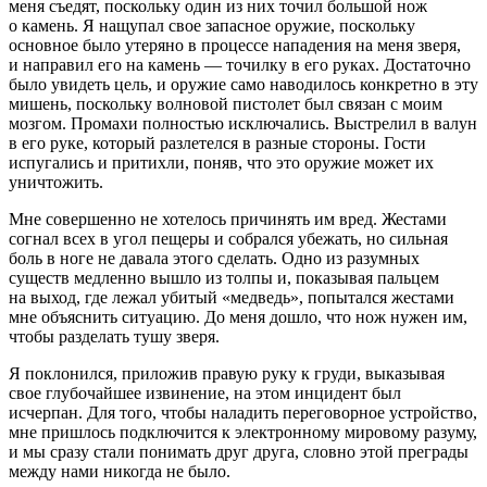
меня съедят, поскольку один из них точил большой нож
о камень. Я нащупал свое запасное оружие, поскольку
основное было утеряно в процессе нападения на меня зверя,
и направил его на камень — точилку в его руках. Достаточно
было увидеть цель, и оружие само наводилось конкретно в эту
мишень, поскольку волновой пистолет был связан с моим
мозгом. Промахи полностью исключались.
Выстрел
ил в валун
в его руке, который разлетелся в разные стороны. Гости
испугались и притихли, поняв, что это оружие может их
уничтожить.
Мне совершенно не хотелось причинять им вред. Жестами
согнал всех в угол пещеры и собрался убежать, но сильная
боль в ноге не давала этого сделать. Одно из разумных
существ медленно вышло из толпы и, показывая пальцем
на выход, где лежал убитый «медведь», попытался жестами
мне объяснить ситуацию. До меня дошло, что нож нужен им,
чтобы разделать тушу зверя.
Я поклонился, приложив правую руку к груди, выказывая
свое глубочайшее извинение, на этом инцидент был
исчерпан. Для того, чтобы наладить переговорное устройство,
мне пришлось подключится к электронному мировому разуму,
и мы сразу стали понимать друг друга, словно этой преграды
между нами никогда не было.