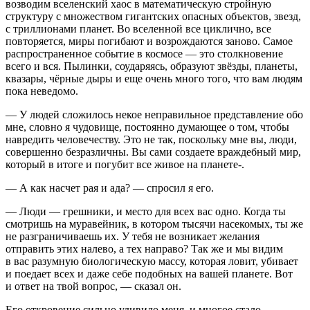
возводим вселенский хаос в математическую стройную
структуру с множеством гигантских опасных объектов, звезд,
с триллионами планет. Во вселенной все циклично, все
повторяется, миры погибают и возрождаются заново. Самое
распространенное событие в космосе — это столкновение
всего и вся. Пылинки, соударяясь, образуют звёзды, планеты,
квазары, чёрные дыры и еще очень много того, что вам людям
пока неведомо.
— У людей сложилось некое неправильное представление обо
мне, словно я чудовище, постоянно думающее о том, чтобы
навредить человечеству. Это не так, поскольку мне вы, люди,
совершенно безразличны. Вы сами создаете враждебный мир,
который в итоге и погубит все живое на планете-.
— А как насчет рая и ада? — спросил я его.
— Люди — грешники, и место для всех вас одно. Когда ты
смотришь на муравейник, в котором тысячи насекомых, ты же
не разграничиваешь их. У тебя не возникает желания
отправить этих налево, а тех направо? Так же и мы видим
в вас разумную биологическую массу, которая ловит, убивает
и поедает всех и даже себе подобных на вашей планете. Вот
и ответ на твой вопрос, — сказал он.
Его откровение сильно удивило меня, и многое стало