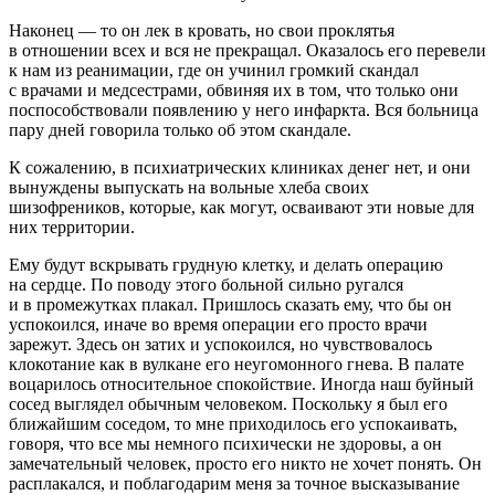
Наконец — то он лек в кровать, но свои проклятья
в отношении всех и вся не прекращал. Оказалось его перевели
к нам из реанимации, где он учинил громкий скандал
с врачами и медсестрами, обвиняя их в том, что только они
поспособствовали появлению у него инфаркта. Вся больница
пару дней говорила только об этом скандале.
К сожалению, в психиатрических клиниках денег нет, и они
вынуждены выпускать на вольные хлеба своих
шизофреников, которые, как могут, осваивают эти новые для
них территории.
Ему будут
вскры
вать грудную клетку, и делать операцию
на сердце. По поводу этого больной сильно ругался
и в промежутках плакал. Пришлось сказать ему, что бы он
успокоился, иначе во время операции его просто врачи
зарежут. Здесь он затих и успокоился, но чувствовалось
клокотание как в вулкане его неугомонного гнева. В палате
воцарилось относительное спокойствие. Иногда наш буйный
сосед выглядел обычным человеком. Поскольку я был его
ближайшим соседом, то мне приходилось его успокаивать,
говоря, что все мы немного психически не здоровы, а он
замечательный человек, просто его никто не хочет понять. Он
расплакался, и поблагодарим меня за точное высказывание