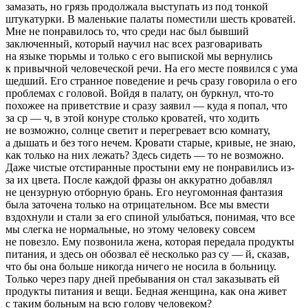
замазать, но грязь продолжала выступать из под тонкой
штукатурки. В маленькие палаты поместили шесть кроватей.
Мне не понравилось то, что среди нас был бывший
заключенный, который научил нас всех разговаривать
на языке тюрьмы и только с его выпиской мы вернулись
к привычной человеческой речи. На его месте появился с ума
шедший. Его странное поведение и речь сразу говорила о его
проблемах с головой. Войдя в палату, он буркнул, что-то
похожее на приветствие и сразу заявил — куда я попал, что
за ср — ч, в этой конуре столько кроватей, что ходить
не возможно, солнце светит и перегревает всю комнату,
а дышать и без того нечем. Кровати старые, кривые, не знаю,
как только на них лежать? Здесь сидеть — то не возможно.
Даже чистые отстиранные простыни ему не понравились из-
за их цвета. После каждой фразы он аккуратно добавлял
не цензурную отборную брань. Его неугомонная фантазия
была заточена только на отрицательном. Все мы вмести
вздохнули и стали за его спиной улыбаться, понимая, что все
мы слегка не нормальные, но этому человеку совсем
не повезло. Ему позвонила жена, которая передала продукты
питания, и здесь он обозвал её несколько раз су — й, сказав,
что бы она больше никогда ничего не носила в больницу.
Только через пару дней пребывания он стал заказывать ей
продукты питания и вещи. Бедная женщина, как она живет
с таким больным на всю голову человеком?