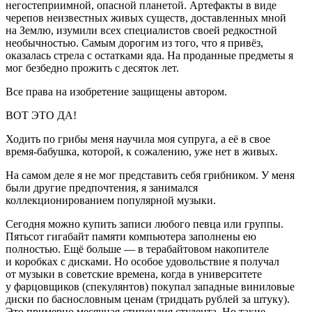
негостеприимной, опасной планетой. Артефакты в виде
черепов неизвестных живых существ, доставленных мной
на Землю, изумили всех специалистов своей редкостной
необычностью. Самым дорогим из того, что я привёз,
оказалась стрела с остатками яда. На проданные предметы я
мог безбедно прожить с десяток лет.
Все права на изобретение защищены автором.
ВОТ ЭТО ДА!
Ходить по грибы меня научила моя супруга, а её в свое
время-бабушка, которой, к сожалению, уже нет в живых.
На самом деле я не мог представить себя грибником. У меня
были другие предпочтения, я занимался
коллекционированием популярной музыки.
Сегодня можно купить записи любого певца или группы.
Пятьсот гигабайт памяти компьютера заполнены ею
полностью. Ещё больше — в терабайтовом накопителе
и коробках с дисками. Но особое удовольствие я получал
от музыки в советские времена, когда в университете
у фарцовщиков (спекулянтов) покупал западные виниловые
диски по баснословным ценам (тридцать рублей за штуку).
Это примерно месячная стипендия студента. Но такие