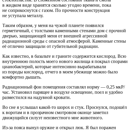
в жидком виде хранятся сколько угодно времени, пока
не соприкоснутся с газом. По прочности конструкция
не уступала металлу.
Таким образом, у меня на чужой планете появился
герметичный, с толстыми каменными стенами дом с прочной
дверью, защищающей меня от внешней агрессивной
радиационной среды с опасной атмосферой. Каменные стены
её отлично защищали от губительной радиации.
Как известно, в базальте и граните содержится кислород. Всю
внутреннюю полость моего нового жилища я покрыл спорами
цианобактерий, которые интенсивно вырабатывали
из породы кислород, отчего в моем убежище можно было
комфортно дышать.
Радиационный фон помещения составлял норму — 0,25 мкР/
час. Установил парящее в воздухе освещение, поел и удобно
разместился на надувной кровати.
Во сне я услышал какой-то шорох и стук. Проснулся, подошёл
к воротам и в прозрачном смотровом оконце заметил
движущийся силуэт неизвестного мне животного.
Из-за пояса вынул оружие и открыл люк. Я был поражен