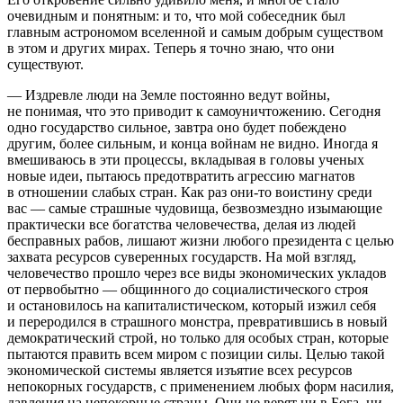
очевидным и понятным: и то, что мой собеседник был
главным астрономом вселенной и самым добрым существом
в этом и других мирах. Теперь я точно знаю, что они
существуют.
— Издревле люди на Земле постоянно ведут войны,
не понимая, что это приводит к самоуничтожению. Сегодня
одно государство сильное, завтра оно будет побеждено
другим, более сильным, и конца войнам не видно. Иногда я
вмешиваюсь в эти процессы, вкладывая в головы ученых
новые идеи, пытаюсь предотвратить агрессию магнатов
в отношении слабых стран. Как раз они-то воистину среди
вас — самые страшные чудовища, безвозмездно изымающие
практически все богатства человечества, делая из людей
бесправных рабов, лишают жизни любого
президент
а с целью
захвата ресурсов суверенных государств. На мой взгляд,
человечество прошло через все виды экономических укладов
от первобытно — общинного до социалистического строя
и остановилось на капиталистическом, который изжил себя
и переродился в страшного монстра, превратившись в новый
демократический строй, но только для особых стран, которые
пытаются править всем миром с позиции силы. Целью такой
экономической системы является изъятие всех ресурсов
непокорных государств, с применением любых форм
насил
ия,
давления на непокорные страны. Они не верят ни в Бога, ни