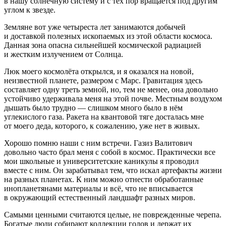
в нашу солнечную систему и с тех пор вращается под другим
углом к звезде.
Земляне вот уже четыреста лет занимаются добычей
и доставкой полезных ископаемых из этой области космоса.
Данная зона опасна сильнейшей космической радиацией
и жестким излучением от Солнца.
Люк моего космолёта открылся, и я оказался на новой,
неизвестной планете, размером с Марс. Гравитация здесь
составляет одну треть земной, но, тем не менее, она довольно
устойчиво удерживала меня на этой почве. Местным воздухом
дышать было трудно — слишком много было в нём
углекислого газа. Ракета на квантовой тяге досталась мне
от моего деда, которого, к сожалению, уже нет в живых.
Хорошо помню наши с ним встречи. Газиз Валитович
довольно часто брал меня с собой в космос. Практически все
мои школьные и университетские каникулы я проводил
вместе с ним. Он зарабатывал тем, что искал артефакты жизни
на разных планетах. К ним можно отнести обработанные
инопланетянами материалы и всё, что не вписывается
в окружающий естественный ландшафт разных миров.
Самыми ценными считаются целые, не поврежденные черепа.
Богатые люди собирают коллекции голов и держат их