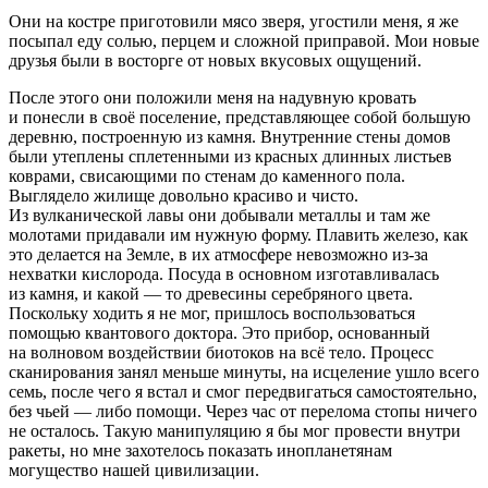
Они на костре приготовили мясо зверя, угостили меня, я же
посыпал еду солью, перцем и сложной приправой. Мои новые
друзья были в восторге от новых вкусовых ощущений.
После этого они положили меня на надувную кровать
и понесли в своё поселение, представляющее собой большую
деревню, построенную из камня. Внутренние стены домов
были утеплены сплетенными из красных длинных листьев
коврами, свисающими по стенам до каменного пола.
Выглядело жилище довольно красиво и чисто.
Из вулканической лавы они добывали металлы и там же
молотами придавали им нужную форму. Плавить железо, как
это делается на Земле, в их атмосфере невозможно из-за
нехватки кислорода. Посуда в основном изготавливалась
из камня, и какой — то древесины серебряного цвета.
Поскольку ходить я не мог, пришлось воспользоваться
помощью квантового доктора. Это прибор, основанный
на волновом воздействии биотоков на всё тело. Процесс
сканирования занял меньше минуты, на исцеление ушло всего
семь, после чего я встал и смог передвигаться самостоятельно,
без чьей — либо помощи. Через час от перелома стопы ничего
не осталось. Такую манипуляцию я бы мог провести внутри
ракеты, но мне захотелось показать инопланетянам
могущество нашей цивилизации.