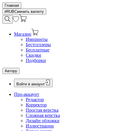
Главная
RUB
Сменить валюту
Магазин
Импринты
Бестселлеры
Бесплатные
Скидки
Подборки
Автору
Войти в аккаунт
Про-аккаунт
Редактор
Корректор
Простая верстка
Сложная верстка
Дизайн обложки
Иллюстрации