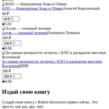
НЛО — Невероятная Ложь и Обман
Алексей Королевский
40
₽
40
₽
5.0
1
Агези — снежный человек
Екатерина Тюшина
200
₽
200
₽
0.0
0
За гранью реальности: встреча с НЛО и раскрытие мистики
Вселенной
ИВВ
200
₽
200
₽
0.0
0
Издай свою книгу
Создай свою книгу с Rideró бесплатно прямо сейчас. Это
просто, как раз, два, три!