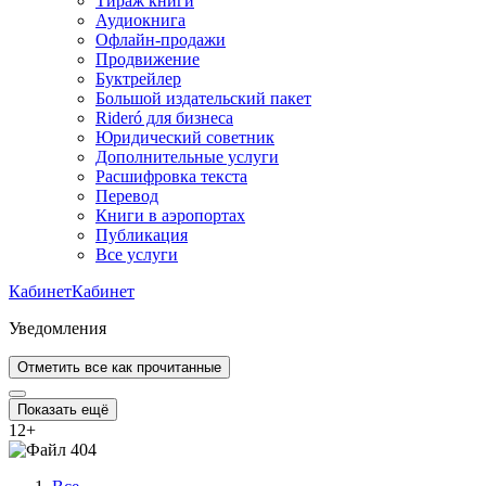
Тираж книги
Аудиокнига
Офлайн-продажи
Продвижение
Буктрейлер
Большой издательский пакет
Rideró для бизнеса
Юридический советник
Дополнительные услуги
Расшифровка текста
Перевод
Книги в аэропортах
Публикация
Все услуги
Кабинет
Кабинет
Уведомления
Отметить все как прочитанные
Показать ещё
12
+