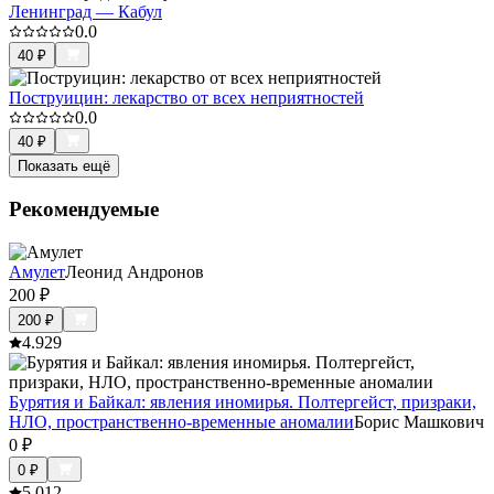
Ленинград — Кабул
0.0
40
₽
Поструицин: лекарство от всех неприятностей
0.0
40
₽
Показать ещё
Рекомендуемые
Амулет
Леонид Андронов
200
₽
200
₽
4.9
29
Бурятия и Байкал: явления иномирья. Полтергейст, призраки,
НЛО, пространственно-временные аномалии
Борис Машкович
0
₽
0
₽
5.0
12