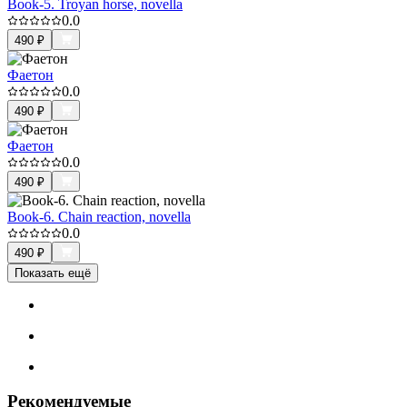
Book-5. Troyan horse, novella
0.0
490
₽
Фаетон
0.0
490
₽
Фаетон
0.0
490
₽
Book-6. Chain reaction, novella
0.0
490
₽
Показать ещё
Рекомендуемые