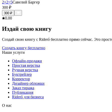
2×2=5
Савелий Баргер
300
₽
300
₽
0.0
0
Издай свою книгу
Создай свою книгу с Rideró бесплатно прямо сейчас. Это просто,
Создать книгу бесплатно
Наши услуги
Офлайн-продажи
Простая верстка
Ручная верстка
Буктрейлер
Корректор
Дизайнер обложки
Заказ тиража
Публикация
Rideró для бизнеса
О нас