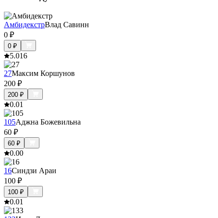
Амбидекстр
Влад Савинн
0
₽
0
₽
5.0
16
27
Максим Коршунов
200
₽
200
₽
0.0
1
105
Аджна Божевильна
60
₽
60
₽
0.0
0
16
Синдзи Араи
100
₽
100
₽
0.0
1