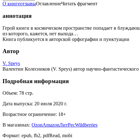
О книге
отзывы
Оглавление
Читать фрагмент
аннотация
Герой книги в космическом пространстве попадает в блуждающ
из которого, кажется, нет выхода…
Книга публикуется в авторской орфографии и пунктуации
Автор
V. Speys
Валентин Колесников (V. Speys) автор научно-фантастического
Подробная информация
Объем:
78
стр.
Дата выпуска:
20 июля 2020 г.
Возрастное ограничение:
18
+
В магазинах:
Ozon
Amazon
ЛитРес
Wildberries
Формат:
epub, fb2, pdfRead, mobi