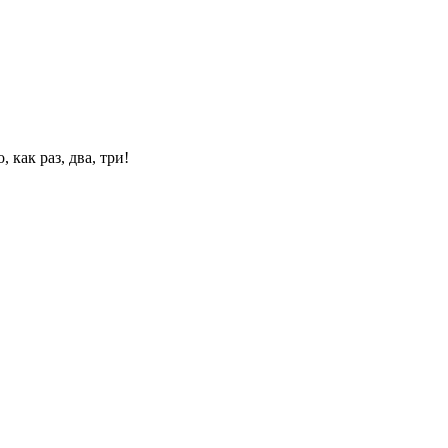
 как раз, два, три!