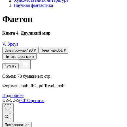
Художественная литература
Научная фантастика
Фаетон
Книга 4. Двуликий мир
V. Speys
Электронная
490
₽
Печатная
861
₽
Читать фрагмент
Купить
Объем:
78
бумажных стр.
Формат:
epub, fb2, pdfRead, mobi
Подробнее
0.0
1
Оценить
Пожаловаться