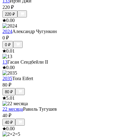
133
Ирэн Джи
220
₽
220
₽
0.0
0
2024
Александр Чугункин
0
₽
0
₽
0.0
1
13
Гасан Сеидбейли II
0.0
0
2035
Tora Eifert
80
₽
80
₽
5.0
1
22 месяца
Равиль Тугушев
40
₽
40
₽
0.0
0