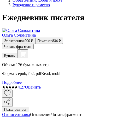
Образ жизни, хобби и досуг
Рукоделие и ремесло
Ежедневник писателя
Ольга Соломатина
Электронная
200
₽
Печатная
834
₽
Читать фрагмент
Купить
Объем:
176
бумажных стр.
Формат:
epub, fb2, pdfRead, mobi
Подробнее
4.2
7
Оценить
Пожаловаться
О книге
отзывы
Оглавление
Читать фрагмент