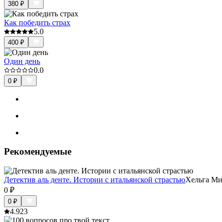
380
₽
Как победить страх
5.0
400
₽
Один день
0.0
0
₽
Рекомендуемые
Детектив аль денте. Истории с итальянской страстью
Хельга Ми
0
₽
0
₽
4.9
23