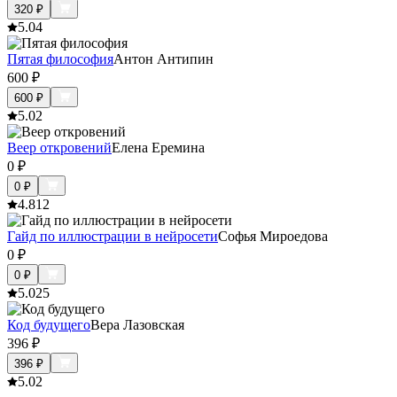
320
₽
5.0
4
Пятая философия
Антон Антипин
600
₽
600
₽
5.0
2
Веер откровений
Елена Еремина
0
₽
0
₽
4.8
12
Гайд по иллюстрации в нейросети
Софья Мироедова
0
₽
0
₽
5.0
25
Код будущего
Вера Лазовская
396
₽
396
₽
5.0
2