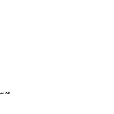
длтон