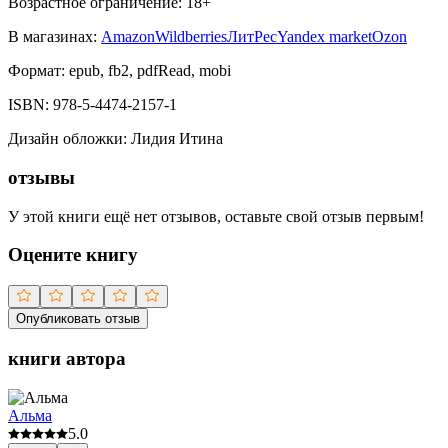
Возрастное ограничение:
18
+
В магазинах:
Amazon
Wildberries
ЛитРес
Yandex market
Ozon
Формат:
epub, fb2, pdfRead, mobi
ISBN:
978-5-4474-2157-1
Дизайн обложки
:
Лидия Итина
отзывы
У этой книги ещё нет отзывов, оставьте свой отзыв первым!
Оцените книгу
Опубликовать отзыв
книги автора
Альма
5.0