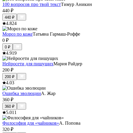
100 вопросов про твой текст
Тимур Аникин
440
₽
440
₽
4.8
24
Мороз по коже
Татьяна Гармаш-Роффе
0
₽
0
₽
4.9
19
Нейросети для пишущих
Мария Райдер
200
₽
200
₽
4.0
3
Ошибка эволюции
А. Жар
360
₽
360
₽
5.0
11
Философия для «чайников»
А. Попова
320
₽