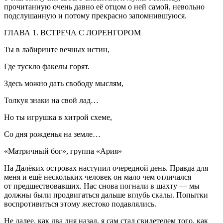
прочитанную очень давно её отцом о ней самой, невольно
подслушанную и потому прекрасно запомнившуюся.
ГЛАВА 1. ВСТРЕЧА С ЛОРЕНГОРОМ
Ты в лабиринте вечных истин,
Где тускло факелы горят.
Здесь можно дать свободу мыслям,
Толкуя знаки на свой лад…
Но ты игрушка в хитрой схеме,
Со дня рожденья на земле…
«Матричный бог», группа «Ария»
На Далёких островах наступил очередной день. Правда для
меня и ещё нескольких человек он мало чем отличался
от предшествовавших. Нас снова погнали в шахту — мы
должны были продвигаться дальше вглубь скалы. Попытки
воспротивиться этому жестоко подавлялись.
Не далее, как два дня назад, я сам стал свидетелем того, как