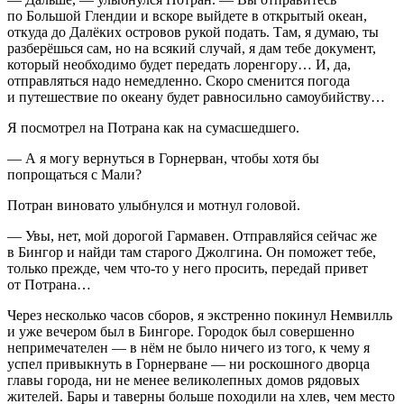
по Большой Глендии и вскоре выйдете в открытый океан,
откуда до Далёких островов рукой подать. Там, я думаю, ты
разберёшься сам, но на всякий случай, я дам тебе документ,
который необходимо будет передать лоренгору… И, да,
отправляться надо немедленно. Скоро сменится погода
и путешествие по океану будет равносильно
самоубий
ству…
Я посмотрел на Потрана как на сумасшедшего.
— А я могу вернуться в Горнерван, чтобы хотя бы
попрощаться с Мали?
Потран виновато улыбнулся и мотнул головой.
— Увы, нет, мой дорогой Гармавен. Отправляйся сейчас же
в Бингор и найди там старого Джолгина. Он поможет тебе,
только прежде, чем что-то у него просить, передай привет
от Потрана…
Через несколько часов сборов, я экстренно покинул Немвилль
и уже вечером был в Бингоре. Городок был совершенно
непримечателен — в нём не было ничего из того, к чему я
успел привыкнуть в Горнерване — ни роскошного дворца
главы города, ни не менее великолепных домов рядовых
жителей. Бары и таверны больше походили на хлев, чем место