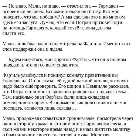
— Не знаю, Мали, не знаю, — ответил он. — Гармавен —
особенный человек. Вспомни недавнюю битву. Кто мог
поверить, что мы победим? А мы сделали это и во многом
здесь его заслуга. Думаю, что если Потран призовёт идти
на помощь Гармавену, каждый сочтёт своим долгом
спасти его.
Мали лишь благодарно посмотрела на Фар’иля. Именно этих
слов поддержки она и ждала.
— Будем надеяться, мой дорогой Фар’иль, что он в полном
порядке и, что он со всем справится.
Фар’иль улыбнулся и покинул комнату правительницы
Горнервана. Он не сказал ей одной важной детали, которую
надо было ещё проверить. Его шпион в Немвилле рассказал,
что Потран стал много времени проводить в подвале замка.
Там, насколько знал Фар’иль были лишь складские
помещения и тюрьма. В тюрьме он так долго никого не мог
посещать, остаются лишь склады…
Мали, продолжая оставаться в тронном зале, посмотрела через
окно в сторону храма, в котором они с Гармавеном связали
свои жизни некоторое время назад и начала шептать молитву
о благополучии своего спасителя и мужа. Молитву,