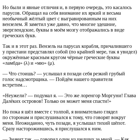
Но были и явные отличия и, в первую очередь, это касалось
парусов. Обращал на себя внимание их яркий и весьма
необычный жёлтый цвет с выгравированным на них
вензелем. Я заметил уже давно, что многие здешние,
эверглендские, буквы в моём мозгу отображались в виде
греческих букв.
Так и в этот раз. Вензель на парусах корабля, причалившего
у пристани представлял собой (по крайней мере, так я увидел)
окружённые красным кругом чёрные греческие буквы
«ламбда» (λ) и «мю» (μ).
— Что стоишь? — услышал я позади себя резкий грубый
голос надсмотрщика. — Пойдём нашего правителя
встретим…
«Неужели? — подумал я. — Это же лоренгор Моргуни! Глава
Далёких островов! Только он может меня спасти!»
Но пока я шёл вместе с толпой, я внимательно глядел
по сторонам и прислушивался к тому, что говорят вокруг
меня. Неожиданно, чуть позади, я услышал тихий шёпот.
Сразу насторожившись, я прислушался к ним.
— Значит так, — говорил один из шедших за мной. — Как