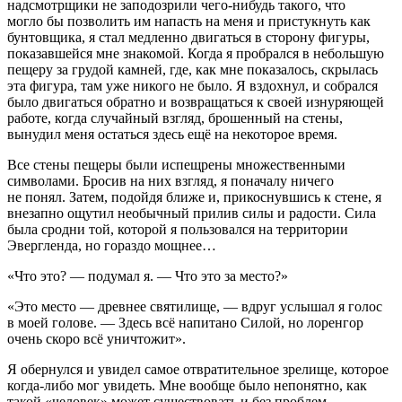
надсмотрщики не заподозрили чего-нибудь такого, что
могло бы позволить им напасть на меня и пристукнуть как
бунтовщика, я стал медленно двигаться в сторону фигуры,
показавшейся мне знакомой. Когда я пробрался в небольшую
пещеру за грудой камней, где, как мне показалось, скрылась
эта фигура, там уже никого не было. Я вздохнул, и собрался
было двигаться обратно и возвращаться к своей изнуряющей
работе, когда случайный взгляд, брошенный на стены,
вынудил меня остаться здесь ещё на некоторое время.
Все стены пещеры были испещрены множественными
символами. Бросив на них взгляд, я поначалу ничего
не понял. Затем, подойдя ближе и, прикоснувшись к стене, я
внезапно ощутил необычный прилив силы и радости. Сила
была сродни той, которой я пользовался на территории
Эвергленда, но гораздо мощнее…
«Что это?
— подумал я. —
Что это за место?»
«Это место — древнее святилище,
— вдруг услышал я голос
в моей голове. —
Здесь всё напитано Силой, но лоренгор
очень скоро всё уничтожит».
Я обернулся и увидел самое отвратительное зрелище, которое
когда-либо мог увидеть. Мне вообще было непонятно, как
такой «человек» может существовать и без проблем