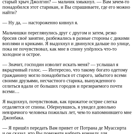
старый хрыч Джолгин? — мальчик хмыкнул. — Вам зачем-то
понадобился этот старикан, и Вы спрашиваете, где его можно
найти?
— Ну да, — настороженно кивнул я.
Мальчишки переглянулись друг с другом и затем, резко
бросив своё занятие, разбежались в разные стороны с дикими
воплями и криками. Я выдохнул и двинулся дальше по улице,
пока не почувствовал, как мне в спину упёрлось что-то
холодное и острое.
— Значит, господин изволит искать меня? — услышал я
вкрадчивый голос. — Интересно, что такому богато одетому
гражданину могло понадобиться от старого, забытого всеми
своими друзьями, несчастного старика, вынужденного
селиться вдали от больших городов и презираемого почти
всеми…
Я выдохнул, почувствовав, как прижатое острие слегка
отдаляется от спины. Обернувшись, я увидел довольно
невзрачного человека пожилых лет, чем-то напомнившего мне
Джонбака.
— Я пришёл передать Вам привет от Потрана де Муассирта
и он сказал, что Вы поможете набрать команду для