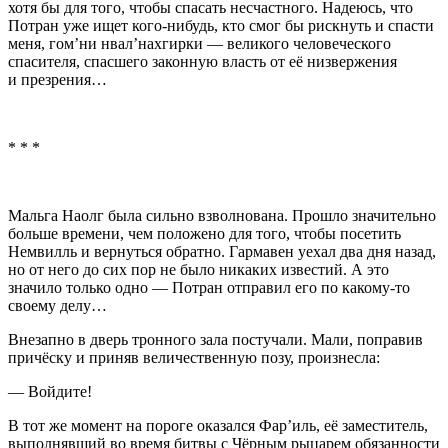
хотя бы для того, чтобы спасать несчастного. Надеюсь, что
Потран уже ищет кого-нибудь, кто смог бы рискнуть и спасти
меня, гом’ни нвал’нахгирки — великого человеческого
спасителя, спасшего законную власть от её низвержения
и презрения…
* * *
Мальга Наолг была сильно взволнована. Прошло значительно
больше времени, чем положено для того, чтобы посетить
Немвилль и вернуться обратно. Гармавен уехал два дня назад,
но от него до сих пор не было никаких известий. А это
значило только одно — Потран отправил его по какому-то
своему делу…
Внезапно в дверь тронного зала постучали. Мали, поправив
причёску и приняв величественную позу, произнесла:
— Войдите!
В тот же момент на пороге оказался Фар’иль, её заместитель,
выполнявший во время битвы с Чёрным рыцарем обязанности