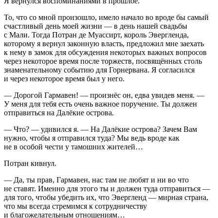
Я вернулся воспоминаниями в прошлое.
То, что со мной произошло, имело начало во вроде бы самый
счастливый день моей жизни — в день нашей свадьбы
с Мали. Тогда Потран де Муассирт, король Эвергленда,
которому я вернул законную власть
, предложил мне заехать
к нему в замок для обсуждения некоторых важных вопросов
через некоторое время после торжеств, посвящённых столь
знаменательному событию для Горнервана. Я согласился
и через некоторое время был у него.
— Дорогой Гармавен! — произнёс он, едва увидев меня. —
У меня для тебя есть очень важное поручение. Ты должен
отправиться на Далёкие острова.
— Что? — удивился я. — На Далёкие острова? Зачем Вам
нужно, чтобы я отправился туда? Мы ведь вроде как
не в особой чести у тамошних жителей…
Потран кивнул.
— Да, ты прав, Гармавен, нас там не любят и ни во что
не ставят. Именно для этого ты и должен туда отправиться —
для того, чтобы убедить их, что Эвергленд — мирная страна,
что мы всегда стремимся к сотрудничеству
и благожелательным отношениям…