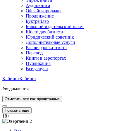
Тираж книги
Аудиокнига
Офлайн-продажи
Продвижение
Буктрейлер
Большой издательский пакет
Rideró для бизнеса
Юридический советник
Дополнительные услуги
Расшифровка текста
Перевод
Книги в аэропортах
Публикация
Все услуги
Кабинет
Кабинет
Уведомления
Отметить все как прочитанные
Показать ещё
18
+