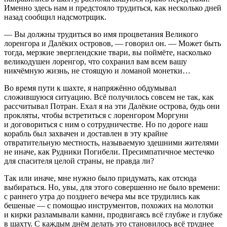
Именно здесь нам и предстояло трудиться, как несколько дней
назад сообщил надсмотрщик.
— Вы должны трудиться во имя процветания Великого
лоренгора и Далёких островов, — говорил он. — Может быть
тогда, мерзкие эверглендские твари, вы поймёте, насколько
великодушен лоренгор, что сохранил вам всем вашу
никчёмную жизнь, не стоящую и ломаной монетки…
Во время пути к шахте, я напряжённо обдумывал
сложившуюся ситуацию. Всё получилось совсем не так, как
рассчитывал Потран. Ехал я на эти Далёкие острова, будь они
прокляты, чтобы встретиться с лоренгором Моргуни
и договориться с ним о сотрудничестве. Но по дороге наш
корабль был захвачен и доставлен в эту крайне
отвратительную местность, называемую здешними жителями
не иначе, как Рудники Погибели. Пресимпатичное местечко
для спасителя целой страны, не правда ли?
Так или иначе, мне нужно было придумать, как отсюда
выбираться. Но, увы, для этого совершенно не было времени:
с раннего утра до позднего вечера мы все трудились как
бешеные — с помощью инструментов, похожих на молотки
и кирки разламывали камни, продвигаясь всё глубже и глубже
в шахту. С каждым днём делать это становилось всё труднее