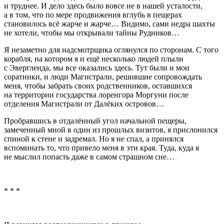
и труднее. И дело здесь было вовсе не в нашей усталости,
а в том, что по мере продвижения вглубь в пещерах
становилось всё жарче и жарче… Видимо, сами недра шахты
не хотели, чтобы мы открывали тайны Рудников…
Я незаметно для надсмотрщика оглянулся по сторонам. С того
корабля, на котором я и ещё несколько людей плыли
с Эвергленда, мы все оказались здесь. Тут были и мои
соратники, и люди Магистрали, решившие сопровождать
меня, чтобы забрать своих родственников, оставшихся
на территории государства лоренгора Моргуни после
отделения Магистрали от Далёких островов…
Пробравшись в отдалённый угол начальной пещеры,
замеченный мной в один из прошлых визитов, я прислонился
спиной к стене и задремал. Но я не спал, а принялся
вспоминать то, что привело меня в эти края. Туда, куда я
не мыслил попасть даже в самом страшном сне…
* * *