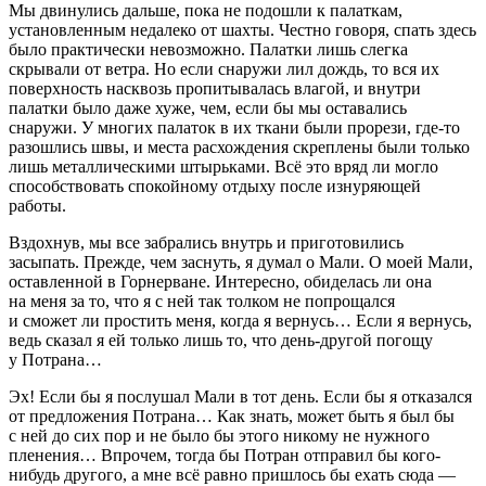
Мы двинулись дальше, пока не подошли к палаткам,
установленным недалеко от шахты. Честно говоря, спать здесь
было практически невозможно. Палатки лишь слегка
скрывали от ветра. Но если снаружи лил дождь, то вся их
поверхность насквозь пропитывалась влагой, и внутри
палатки было даже хуже, чем, если бы мы оставались
снаружи. У многих палаток в их ткани были прорези, где-то
разошлись швы, и места расхождения скреплены были только
лишь металлическими штырьками. Всё это вряд ли могло
способствовать спокойному отдыху после изнуряющей
работы.
Вздохнув, мы все забрались внутрь и приготовились
засыпать. Прежде, чем заснуть, я думал о Мали. О моей Мали,
оставленной в Горнерване. Интересно, обиделась ли она
на меня за то, что я с ней так толком не попрощался
и сможет ли простить меня, когда я вернусь… Если я вернусь,
ведь сказал я ей только лишь то, что день-другой погощу
у Потрана…
Эх! Если бы я послушал Мали в тот день. Если бы я отказался
от предложения Потрана… Как знать, может быть я был бы
с ней до сих пор и не было бы этого никому не нужного
пленения… Впрочем, тогда бы Потран отправил бы кого-
нибудь другого, а мне всё равно пришлось бы ехать сюда —