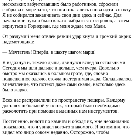
нескольких взбунтовавших было работников, сбросили
с обрыва в море за то, что они отказались снова идти в шахту.
Я не собирался заканчивать свои дни здесь и сейчас. Для
начала мне нужно было как-то выбраться с островов, а затем
вернуться в Горнерван, где меня ждала моя Мали.
От раздумий меня отвлёк резкий удар кнута и громкий окрик
надсмотрщика:
— Мечтатель! Вперёд, в шахту шагом марш!
Я вздохнул и, тяжело дыша, двинулся вслед за остальными.
Сегодня мы шли дальше и дольше, чем вчера. Довольно
быстро мы оказались в большом гроте, где, словно
подвешенное одеяло, стояла нестерпимая жара. Складывалось
впечатление, что потеют даже сами скалы, настолько здесь
было жарко.
Всех нас распределили по пространству пещеры. Каждому
достался небольшой участок, который было необходимо
расколотить при помощи выданных нам инструментов.
Постепенно, колотя по камням и обходя их, мне неожиданно
показалось, что я увидел кого-то знакомого. Я вспомнил, что
видел это лицо совсем недавно. Осторожно, чтобы