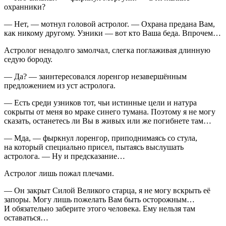
охранники?
— Нет, — мотнул головой астролог. — Охрана предана Вам,
как никому другому. Узники — вот кто Ваша беда. Впрочем…
Астролог ненадолго замолчал, слегка поглаживая длинную
седую бороду.
— Да? — заинтересовался лоренгор незавершённым
предложением из уст астролога.
— Есть среди узников тот, чьи истинные цели и натура
сокрыты от меня во мраке синего тумана. Поэтому я не могу
сказать, останетесь ли Вы в живых или же погибнете там…
— Мда, — фыркнул лоренгор, приподнимаясь со стула,
на который специально присел, пытаясь выслушать
астролога. — Ну и предсказание…
Астролог лишь пожал плечами.
— Он закрыт Силой Великого старца, я не могу
вскры
ть её
запоры. Могу лишь пожелать Вам быть осторожным…
И обязательно заберите этого человека. Ему нельзя там
оставаться…