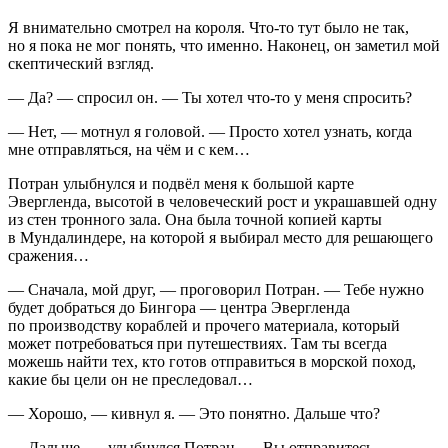
Я внимательно смотрел на короля. Что-то тут было не так,
но я пока не мог понять, что именно. Наконец, он заметил мой
скептический взгляд.
— Да? — спросил он. — Ты хотел что-то у меня спросить?
— Нет, — мотнул я головой. — Просто хотел узнать, когда
мне отправляться, на чём и с кем…
Потран улыбнулся и подвёл меня к большой карте
Эвергленда, высотой в человеческий рост и украшавшей одну
из стен тронного зала. Она была точной копией карты
в Мундалиндере, на которой я выбирал место для решающего
сражения…
— Сначала, мой друг, — проговорил Потран. — Тебе нужно
будет добраться до Бингора — центра Эвергленда
по производству кораблей и прочего материала, который
может потребоваться при путешествиях. Там ты всегда
можешь найти тех, кто готов отправиться в морской поход,
какие бы цели он не преследовал…
— Хорошо, — кивнул я. — Это понятно. Дальше что?
— Дальше, — улыбнулся Потран. — Вы отправитесь