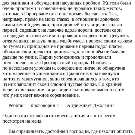
для выпивки и обсуждения насущных проблем. Жители были
очень простыми и совершенно не чурались таких жестов,
которые в Горнерване никто не посмел бы сделать. Так,
например, прямо на моих глазах, в отношении довольно
симпатичной девушки, проходившей по улице, несколько
парней, сидевших на лавочке вдоль дороги, достали свои
«снаряды» и стали активно проявлять их действие. Девушка,
оглянувшись на звук, лишь улыбнулась, провела своим языком
по губам и, приподняв на прощание парням подол платья,
обнажив свои прелести, двинулась, как ни в чём не бывало,
дальше по улице. Парни успокоились и продолжили
ничегонеделанье. Преотвратный городок. Пройдясь
по нескольким улочкам и, совершенно нигде не обнаружив
хоть малейшего упоминания о Джолгине, я натолкнулся
на толпу мальчуганов, явно соревновавшихся в том, кто
из них заполнит своей слюной пустые бочки. По крайней
мере, их выражение лица свидетельствовало именно о том,
что у них идёт важное соревнование.
— Ребята! — проговорил я. — А где живёт Джолгин?
Один из них отвлёкся от своего занятия и с интересом
посмотрел на меня.
— Вы спрашиваете, достойный господин, где изволит обитать