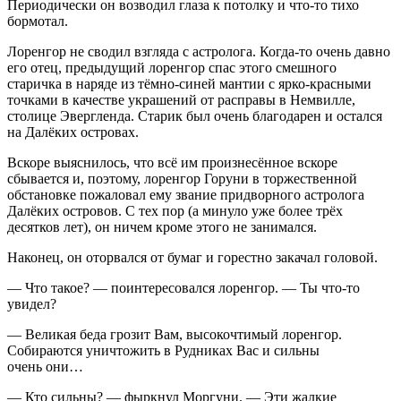
Периодически он возводил глаза к потолку и что-то тихо
бормотал.
Лоренгор не сводил взгляда с астролога. Когда-то очень давно
его отец, предыдущий лоренгор спас этого смешного
старичка в наряде из тёмно-синей мантии с ярко-красными
точками в качестве украшений от расправы в Немвилле,
столице Эвергленда. Старик был очень благодарен и остался
на Далёких островах.
Вскоре выяснилось, что всё им произнесённое вскоре
сбывается и, поэтому, лоренгор Горуни в торжественной
обстановке пожаловал ему звание придворного астролога
Далёких островов. С тех пор (а минуло уже более трёх
десятков лет), он ничем кроме этого не занимался.
Наконец, он оторвался от бумаг и горестно закачал головой.
— Что такое? — поинтересовался лоренгор. — Ты что-то
увидел?
— Великая беда грозит Вам, высокочтимый лоренгор.
Собираются уничтожить в Рудниках Вас и сильны
очень они…
— Кто сильны? — фыркнул Моргуни. — Эти жалкие