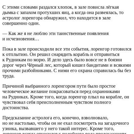
С этими словами раздался хлопок, в зале повисла лёгкая
дымка с запахом протухших яиц, а когда она развеялась, то
астролог лоренгора обнаружил, что находится в зале
совершенно один.
— Как же я не люблю эти таинственные появления
и исчезновения…
Пока в зале происходили все эти события, лоренгор готовился
к отплытию. Он решил снарядить корабль и отправиться
к Рудникам по морю. И дело здесь было вовсе не в боязни
дорог через Чёрный лес, который кишел бандитами и всякими
прочими разбойниками. С ними его охрана справилась бы без
труда.
Причиной выбранного лоренгором пути было простое
человеческое желание пок
расов
аться перед охранниками
на Рудниках. Кроме того, когда лоренгор плыл на корабле, он
чувствовал себя преисполненным чувством полного
достоинства.
Предсказание астролога его, конечно, взволновало,
но не настолько, чтобы он не ехал посмотреть на загадочного
узника, вызвавшего у него такой интерес. Кроме того,
лоренгор всегда относился к подобного рода предсказаниям