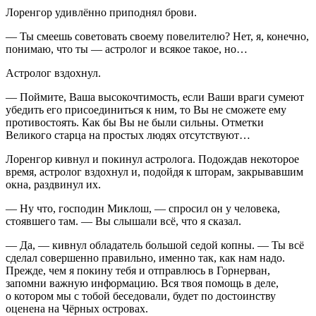
Лоренгор удивлённо приподнял брови.
— Ты смеешь советовать своему повелителю? Нет, я, конечно,
понимаю, что ты — астролог и всякое такое, но…
Астролог вздохнул.
— Поймите, Ваша высокочтимость, если Ваши враги сумеют
убедить его присоединиться к ним, то Вы не сможете ему
противостоять. Как бы Вы не были сильны. Отметки
Великого старца на простых людях отсутствуют…
Лоренгор кивнул и покинул астролога. Подождав некоторое
время, астролог вздохнул и, подойдя к шторам, закрывавшим
окна, раздвинул их.
— Ну что, господин Миклош, — спросил он у человека,
стоявшего там. — Вы слышали всё, что я сказал.
— Да, — кивнул обладатель большой седой копны. — Ты всё
сделал совершенно правильно, именно так, как нам надо.
Прежде, чем я покину тебя и отправлюсь в Горнерван,
запомни важную информацию. Вся твоя помощь в деле,
о котором мы с тобой беседовали, будет по достоинству
оценена на Чёрных островах.