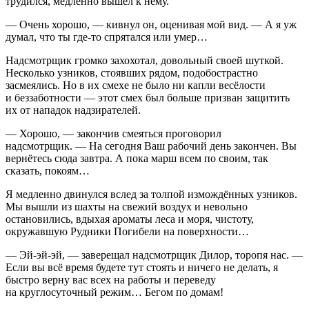
трудился, медленно вышел к нему.
— Очень хорошо, — кивнул он, оценивая мой вид. — А я уж
думал, что ты где-то спрятался или умер…
Надсмотрщик громко захохотал, довольный своей шуткой.
Несколько узников, стоявших рядом, подобострастно
засмеялись. Но в их смехе не было ни капли весёлости
и беззаботности — этот смех был больше призван защитить
их от нападок надзирателей.
— Хорошо, — закончив смеяться проговорил
надсмотрщик. — На сегодня Ваш рабочий день закончен. Вы
вернётесь сюда завтра. А пока марш всем по своим, так
сказать, покоям…
Я медленно двинулся вслед за толпой измождённых узников.
Мы вышли из шахты на свежий воздух и невольно
остановились, вдыхая ароматы леса и моря, чистоту,
окружавшую Рудники Погибели на поверхности…
— Эй-эй-эй, — заверещал надсмотрщик Дилор, торопя нас. —
Если вы всё время будете тут стоять и ничего не делать, я
быстро верну вас всех на работы и переведу
на круглосуточный режим… Бегом по домам!