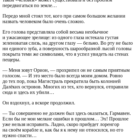
передвигаться по земле…
Передо мной стоял тот, кого при самом большом желании
назвать человеком было очень сложно.
Его голова представляла собой весьма необычное
и ужасающее зрелище: из одного глаза истекала густая
зеленоватая слизь, на другом глазу — бельмо. Во рту не было
ни единого зуба, а поверхность шарообразной лысой головы
покрыта теми же символами, что я успел увидеть на стенах
пещеры.
— Меня зовут Орион, — прохрипел он не самым приятным
голосом. — И это место было всегда моим домом. Ровно
до тех пор, пока Магистраль прекратила быть колонией
Далёких островов. Многих из тех, кто вернулся, отправили
сюда и здесь их убили…
Он вздохнул, а вскоре продолжил.
— Ты совершенно не должен был здесь оказаться, Гармавен.
Если бы не мои мелкие ошибки в прошлом… Эх! Прошлое
уже нельзя исправить. Ладно, скоро прибудет лоренгор
на своём корабле и, как бы я к нему ни относился, но его
нужно спасти…