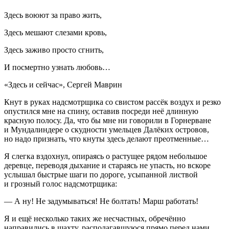
Здесь воюют за право жить,
Здесь мешают слезами кровь,
Здесь заживо просто сгнить,
И посмертно узнать любовь…
«Здесь и сейчас», Сергей Маврин
Кнут в руках надсмотрщика со свистом рассёк воздух и резко
опустился мне на спину, оставив посреди неё длинную
красную полосу. Да, что бы мне ни говорили в Горнерване
и Мундалиндере о скудности умельцев Далёких островов,
но надо признать, что кнуты здесь делают преотменные…
Я слегка вздохнул, опираясь о растущее рядом небольшое
деревце, переводя дыхание и стараясь не упасть, но вскоре
услышал быстрые шаги по дороге, усыпанной листвой
и грозный голос надсмотрщика:
— А ну! Не задумываться! Не болтать! Марш работать!
Я и ещё несколько таких же несчастных, обречённо
направились в шахту, располагавшуюся прямо перед нами.