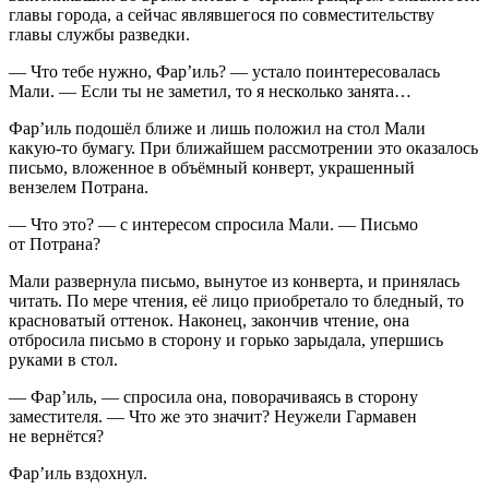
главы города, а сейчас являвшегося по совместительству
главы службы разведки.
— Что тебе нужно, Фар’иль? — устало поинтересовалась
Мали. — Если ты не заметил, то я несколько занята…
Фар’иль подошёл ближе и лишь положил на стол Мали
какую-то бумагу. При ближайшем рассмотрении это оказалось
письмо, вложенное в объёмный конверт, украшенный
вензелем Потрана.
— Что это? — с интересом спросила Мали. — Письмо
от Потрана?
Мали развернула письмо, вынутое из конверта, и принялась
читать. По мере чтения, её лицо приобретало то бледный, то
красноватый оттенок. Наконец, закончив чтение, она
отбросила письмо в сторону и горько зарыдала, упершись
руками в стол.
— Фар’иль, — спросила она, поворачиваясь в сторону
заместителя. — Что же это значит? Неужели Гармавен
не вернётся?
Фар’иль вздохнул.