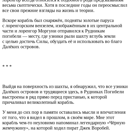
весьма скептически. Хотя в последние годы он переосмыслил
все свои прежние взгляды на жизнь и теории.
Вскоре корабль был снаряжён, подняты золотые паруса
с лоренгорским вензелем, изображённым в их центральной
части и лоренгор Моргуни отправился к Рудникам
погибели — месту, где узники рыли шахту вглубь земли
с целью достичь Силы, обуздать её и использовать во благо
Далёких островов.
* * *
Выйдя на поверхность из шахты, я обнаружил, что все узники
Далёких островов и трудящиеся здесь, в Рудниках Погибели
выстроены в ряд прямо перед пристанью, к которой
причаливал великолепный корабль.
У меня до сих пор в памяти оставались мысли и впечатления
от того, что я видел в прошлом, в своём мире. Мне этот
корабль чем-то неуловимо напоминал легендарную «Чёрную
жемчужину», на которой ходил пират Джек Воробей
.