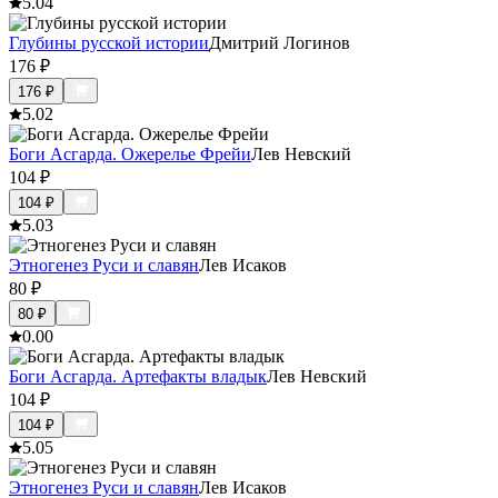
5.0
4
Глубины русской истории
Дмитрий Логинов
176
₽
176
₽
5.0
2
Боги Асгарда. Ожерелье Фрейи
Лев Невский
104
₽
104
₽
5.0
3
Этногенез Руси и славян
Лев Исаков
80
₽
80
₽
0.0
0
Боги Асгарда. Артефакты владык
Лев Невский
104
₽
104
₽
5.0
5
Этногенез Руси и славян
Лев Исаков