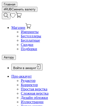
Главная
RUB
Сменить валюту
Магазин
Импринты
Бестселлеры
Бесплатные
Скидки
Подборки
Автору
Войти в аккаунт
Про-аккаунт
Редактор
Корректор
Простая верстка
Сложная верстка
Дизайн обложки
Иллюстрации