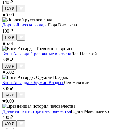
140
₽
140
₽
5.0
6
Дорогой русского лада
Лада Виольева
100
₽
100
₽
5.0
1
Боги Асгарда. Тревожные времена
Лев Невский
388
₽
388
₽
5.0
2
Боги Асгарда. Оружие Владык
Лев Невский
396
₽
396
₽
0.0
0
Древнейшая история человечества
Юрий Максименко
400
₽
400
₽