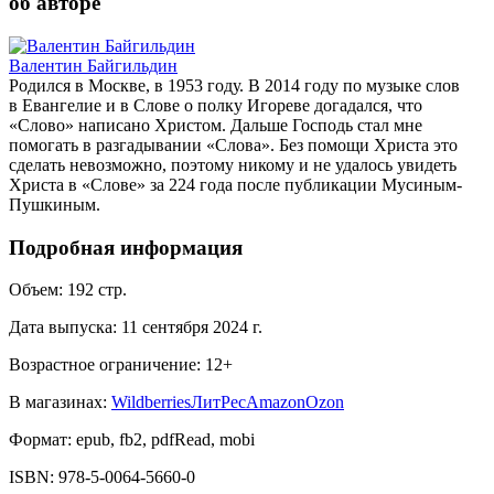
об авторе
Валентин Байгильдин
Родился в Москве, в 1953 году. В 2014 году по музыке слов
в Евангелие и в Слове о полку Игореве догадался, что
«Слово» написано Христом. Дальше Господь стал мне
помогать в разгадывании «Слова». Без помощи Христа это
сделать невозможно, поэтому никому и не удалось увидеть
Христа в «Слове» за 224 года после публикации Мусиным-
Пушкиным.
Подробная информация
Объем:
192
стр.
Дата выпуска:
11 сентября 2024 г.
Возрастное ограничение:
12
+
В магазинах:
Wildberries
ЛитРес
Amazon
Ozon
Формат:
epub, fb2, pdfRead, mobi
ISBN:
978-5-0064-5660-0