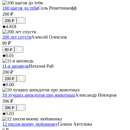
160 шагов до тебя
Соль Решетникофф
200
₽
200
₽
4.8
18
200 лет спустя
Алексей Олексюк
80
₽
80
₽
0.0
1
11-я заповедь
Наталия Рай
200
₽
200
₽
0.0
0
10 лучших анекдотов про животных
Александр Невзоров
396
₽
396
₽
5.0
3
12 писем моему любовнику
Галина Автухова