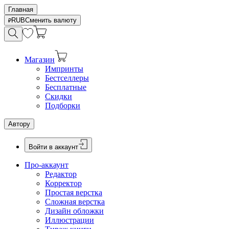
Главная
RUB
Сменить валюту
Магазин
Импринты
Бестселлеры
Бесплатные
Скидки
Подборки
Автору
Войти в аккаунт
Про-аккаунт
Редактор
Корректор
Простая верстка
Сложная верстка
Дизайн обложки
Иллюстрации