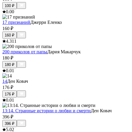
100
₽
0.0
0
17 признаний
Джерри Еленко
160
₽
160
₽
4.3
11
200 приколов от папы
Дария Макарчук
180
₽
180
₽
0.0
1
14
Ден Ковач
176
₽
176
₽
0.0
1
13:14. Странные истории о любви и смерти
Ден Ковач
396
₽
396
₽
5.0
2