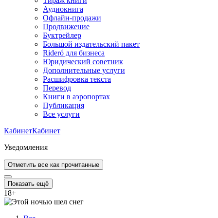
Тираж книги
Аудиокнига
Офлайн-продажи
Продвижение
Буктрейлер
Большой издательский пакет
Rideró для бизнеса
Юридический советник
Дополнительные услуги
Расшифровка текста
Перевод
Книги в аэропортах
Публикация
Все услуги
Кабинет
Кабинет
Уведомления
Отметить все как прочитанные
Показать ещё
18
+