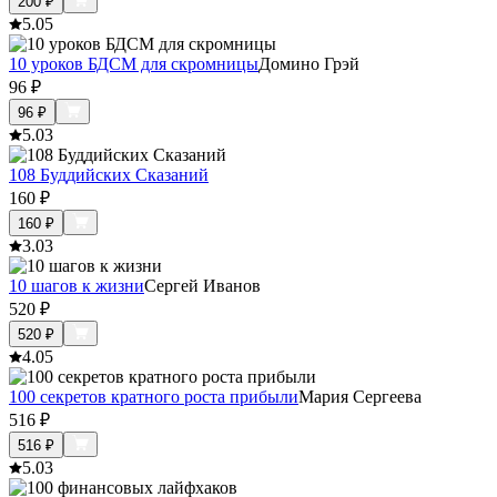
200
₽
5.0
5
10 уроков БДСМ для скромницы
Домино Грэй
96
₽
96
₽
5.0
3
108 Буддийских Сказаний
160
₽
160
₽
3.0
3
10 шагов к жизни
Сергей Иванов
520
₽
520
₽
4.0
5
100 секретов кратного роста прибыли
Мария Сергеева
516
₽
516
₽
5.0
3