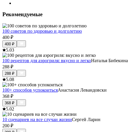
Рекомендуемые
100 советов по здоровью и долголетию
400
₽
400
₽
5.0
3
100 рецептов для аэрогриля: вкусно и легко
Наталья Бибекина
288
₽
288
₽
5.0
8
100+ способов успокоиться
Анастасия Левандовски
368
₽
368
₽
5.0
2
10 сценариев на все случаи жизни
Сергей Ларин
200
₽