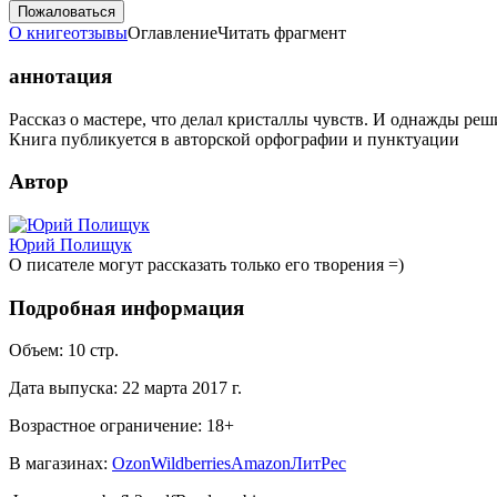
Пожаловаться
О книге
отзывы
Оглавление
Читать фрагмент
аннотация
Рассказ о мастере, что делал кристаллы чувств. И однажды реш
Книга публикуется в авторской орфографии и пунктуации
Автор
Юрий Полищук
О писателе могут рассказать только его творения =)
Подробная информация
Объем:
10
стр.
Дата выпуска:
22 марта 2017 г.
Возрастное ограничение:
18
+
В магазинах:
Ozon
Wildberries
Amazon
ЛитРес