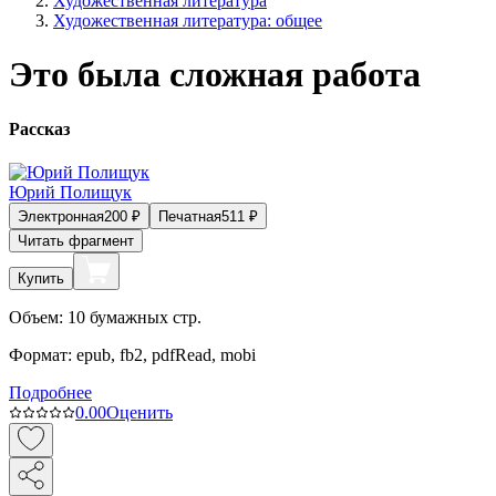
Художественная литература
Художественная литература: общее
Это была сложная работа
Рассказ
Юрий Полищук
Электронная
200
₽
Печатная
511
₽
Читать фрагмент
Купить
Объем:
10
бумажных стр.
Формат:
epub, fb2, pdfRead, mobi
Подробнее
0.0
0
Оценить