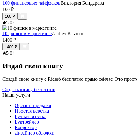
100 финансовых лайфхаков
Виктория Бондарева
160
₽
160
₽
5.0
2
10 фишек в маркетинге
Andrey Kuzmin
1400
₽
1400
₽
5.0
4
Издай свою книгу
Создай свою книгу с Rideró бесплатно прямо сейчас. Это просто,
Создать книгу бесплатно
Наши услуги
Офлайн-продажи
Простая верстка
Ручная верстка
Буктрейлер
Корректор
Дизайнер обложки