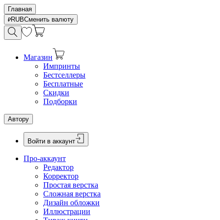
Главная
RUB
Сменить валюту
Магазин
Импринты
Бестселлеры
Бесплатные
Скидки
Подборки
Автору
Войти в аккаунт
Про-аккаунт
Редактор
Корректор
Простая верстка
Сложная верстка
Дизайн обложки
Иллюстрации