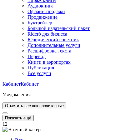
Тираж книги
Аудиокнига
Офлайн-продажи
Продвижение
Буктрейлер
Большой издательский пакет
Rideró для бизнеса
Юридический советник
Дополнительные услуги
Расшифровка текста
Перевод
Книги в аэропортах
Публикация
Все услуги
Кабинет
Кабинет
Уведомления
Отметить все как прочитанные
Показать ещё
12
+