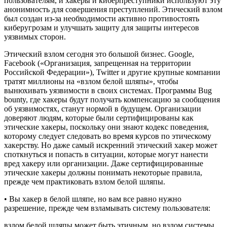
пользователям, и хакеры и киберпреступники используют эту
анонимность для совершения преступлений. Этический взлом
был создан из-за необходимости активно противостоять
киберугрозам и улучшать защиту для защиты интересов
уязвимых сторон.
Этический взлом сегодня это большой бизнес. Google,
Facebook («Организация, запрещенная на территории
Росси
йской Федерации»), Twitter и другие крупные компании
тратят миллионы на «взлом белой шляпы», чтобы
вынюхивать уязвимости в своих системах. Программы Bug
bounty, где хакеры будут получать компенсацию за сообщения
об уязвимостях, станут нормой в будущем. Организации
доверяют людям, которые были сертифицированы как
этические хакеры, поскольку они знают кодекс поведения,
которому следует следовать во время курсов по этическому
хакерству. Но даже самый искренний этический хакер может
споткнуться и попасть в ситуации, которые могут нанести
вред хакеру или организации. Даже сертифицированные
этические хакеры должны понимать некоторые правила,
прежде чем практиковать взлом белой шляпы.
• Вы хакер в белой шляпе, но вам все равно нужно
разрешение, прежде чем взламывать систему пользователя:
взлом белой шляпы может быть этичным, но взлом системы