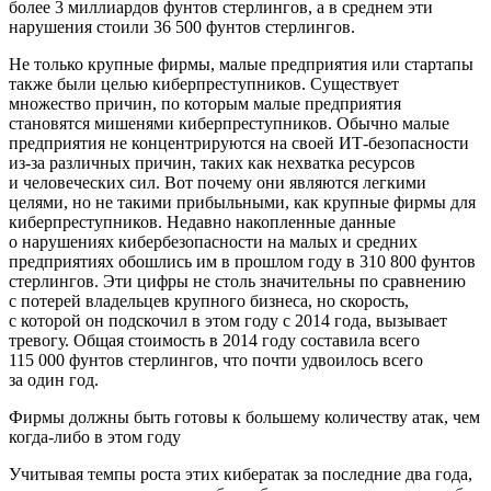
более 3 миллиардов фунтов стерлингов, а в среднем эти
нарушения стоили 36 500 фунтов стерлингов.
Не только крупные фирмы, малые предприятия или стартапы
также были целью киберпреступников. Существует
множество причин, по которым малые предприятия
становятся мишенями киберпреступников. Обычно малые
предприятия не концентрируются на своей ИТ-безопасности
из-за различных причин, таких как нехватка ресурсов
и человеческих сил. Вот почему они являются легкими
целями, но не такими прибыльными, как крупные фирмы для
киберпреступников. Недавно накопленные данные
о нарушениях кибербезопасности на малых и средних
предприятиях обошлись им в прошлом году в 310 800 фунтов
стерлингов. Эти цифры не столь значительны по сравнению
с потерей владельцев крупного бизнеса, но скорость,
с которой он подскочил в этом году с 2014 года, вызывает
тревогу. Общая стоимость в 2014 году составила всего
115 000 фунтов стерлингов, что почти удвоилось всего
за один год.
Фирмы должны быть готовы к большему количеству атак, чем
когда-либо в этом году
Учитывая темпы роста этих кибератак за последние два года,