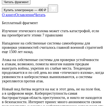
Читать фрагмент
Купить
электронную — 490 ₽
О книге
Оглавление
Читать
Бесплатный фрагмент
Изучение этического взлома может стать катастрофой, если
вы пренебрегаете этими 7 правилами
Нападение на собственные системы самообороны для
проверки уязвимостей считалось главной военной стратегией
еще 1500 лет назад.
Атака на собственные системы для проверки устойчивости
к атакам, возможно, помогла многим нашим предкам
выиграть войны, укрепив их слабые места. Тенденция
продолжается и по сей день во имя «этического взлома», когда
уязвимости в киберсистемах вынюхиваются, а системы
укрепляются против атак.
Новый вид битвы ведется на нас в этот день, не на поле боя,
а в цифровом мире. Киберпреступность-самая
быстрорастущая область преступности, и никто не находится
в безопасности. Интернет принес много анонимности своим