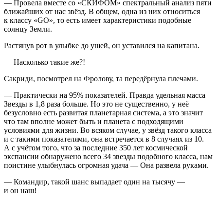
— Провела вместе со «СКИФОМ» спектральный анализ пяти
ближайших от нас звёзд. В общем, одна из них относиться
к классу «GO», то есть имеет характеристики подобные
солнцу Земли.
Растянув рот в улыбке до ушей, он уставился на капитана.
— Насколько такие же?!
Сакриди, посмотрел на Фролову, та передёрнула плечами.
— Практически на 95% показателей. Правда удельная масса
Звезды в 1,8 раза больше. Но это не существенно, у неё
безусловно есть развитая планетарная система, а это значит
что там вполне может быть и планета с подходящими
условиями для жизни. Во всяком случае, у звёзд такого класса
и с такими показателями, она встречается в 8 случаях из 10.
А с учётом того, что за последние 350 лет космической
экспансии обнаружено всего 34 звезды подобного класса, нам
поистине улыбнулась огромная удача — Она развела руками.
— Командир, такой шанс выпадает один на тысячу —
и он наш!