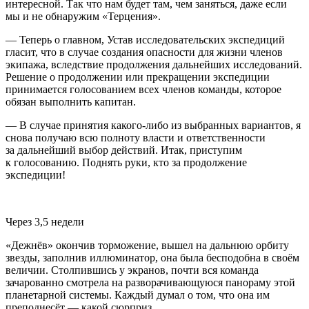
интересной. Так что нам будет там, чем заняться, даже если
мы и не обнаружим «Терцения».
— Теперь о главном, Устав исследовательских экспедиций
гласит, что в случае создания опасности для жизни
член
ов
экипажа, вследствие продолжения дальнейших исследований.
Решение о продолжении или прекращении экспедиции
принимается голосованием всех
член
ов команды, которое
обязан выполнить капитан.
— В случае принятия какого-либо из выбранных вариантов, я
снова получаю всю полноту власти и ответственности
за дальнейший выбор действий. Итак, приступим
к голосованию. Поднять руки, кто за продолжение
экспедиции!
Через 3,5 недели
«Дежнёв» окончив торможение, вышел на дальнюю орбиту
звезды, заполнив иллюминатор, она была бесподобна в своём
величии. Столпившись у экранов, почти вся команда
зачарованно смотрела на разворачивающуюся панораму этой
планетарной системы. Каждый думал о том, что она им
преподнесёт — какой сюрприз.