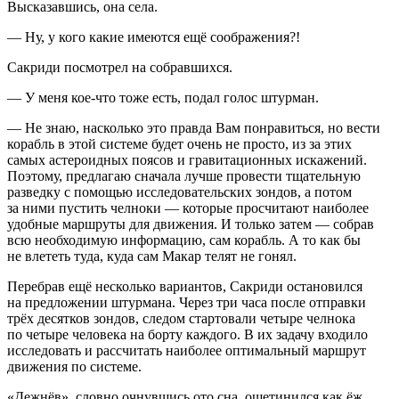
Высказавшись, она села.
— Ну, у кого какие имеются ещё соображения?!
Сакриди посмотрел на собравшихся.
— У меня кое-что тоже есть, подал голос штурман.
— Не знаю, насколько это правда Вам понравиться, но вести
корабль в этой системе будет очень не просто, из за этих
самых астероидных поясов и гравитационных искажений.
Поэтому, предлагаю сначала лучше провести тщательную
разведку с помощью исследовательских зондов, а потом
за ними пустить челноки — которые просчитают наиболее
удобные маршруты для движения. И только затем — собрав
всю необходимую информацию, сам корабль. А то как бы
не влететь туда, куда сам Макар телят не гонял.
Перебрав ещё несколько вариантов, Сакриди остановился
на предложении штурмана. Через три часа после отправки
трёх десятков зондов, следом стартовали четыре челнока
по четыре человека на борту каждого. В их задачу входило
исследовать и рассчитать наиболее оптимальный маршрут
движения по системе.
«Дежнёв», словно очнувшись ото сна, ощетинился как ёж