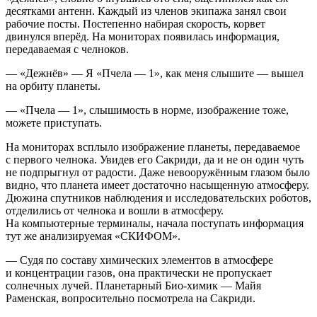
десятками антенн. Каждый из
член
ов экипажа занял свои
рабочие посты. Постепенно набирая скорость, корвет
двинулся вперёд. На мониторах появилась информация,
передаваемая с челноков.
— «Дежнёв» — Я «Пчела — 1», как меня слышите — вышел
на орбиту планеты.
— «Пчела — 1», слышимость в норме, изображение тоже,
можете приступать.
На мониторах всплыло изображение планеты, передаваемое
с первого челнока. Увидев его Сакриди, да и не он один чуть
не подпрыгнул от радости. Даже невооружённым глазом было
видно, что планета имеет достаточно насыщенную атмосферу.
Дюжина спутников наблюдения и исследовательских роботов,
отделились от челнока и вошли в атмосферу.
На компьютерные терминалы, начала поступать информация
тут же анализируемая «СКИФОМ».
— Судя по составу химических элементов в атмосфере
и концентрации газов, она практически не пропускает
солнечных лучей. Планетарный Био-химик — Майя
Раменская, вопросительно посмотрела на Сакриди.