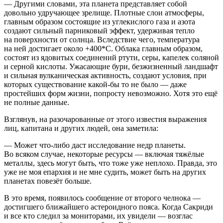
— Другими словами, эта планета представляет собой
довольно удручающее зрелище. Плотные слои атмосферы,
главным образом состоящие из углекислого газа и азота
создают сильный парниковый эффект, удерживая тепло
на поверхности от солнца. Вследствие чего, температура
на ней достигает около +400*С. Облака главным образом,
состоят из ядовитых соединений ртути, серы, капелек соляной
и серной
кислот
ы. Ужасающие бури, безжизненный ландшафт
и сильная вулканическая активность, создают условия, при
которых существование какой-бы то не было — даже
простейших форм жизни, попросту невозможно. Хотя это ещё
не полные данные.
Взглянув, на разочарованные от этого известия выражения
лиц, капитана и других людей, она заметила:
— Может что-либо даст исследование недр планеты.
Во всяком случае, некоторые ресурсы — включая тяжёлые
металлы, здесь могут быть, что тоже уже неплохо. Правда, это
уже не моя епархия и не мне судить, может быть на других
планетах повезёт больше.
В это время, появилось сообщение от второго челнока —
достигшего ближайшего астероидного пояса. Когда Сакриди
и все кто следил за мониторами, их увидели — возглас