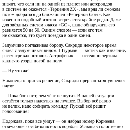
значит, что если ни на одной из планет или астероидов
в системе не окажется «Терцения ZX», мы вряд ли сможем
потом добраться до ближайшей «Реперной базы». Как
известно подобный изотоп встречается крайне редко. Даже
для звёздных систем класса «GO», шанс обнаружить его
равняется 50 на 50. Одним словом — если его там
не окажется, это будет поездка в один конец.
Задумчиво поглаживая бороду, Сакриди некоторое время
сидел с задумчивым видом. Штурман — застыв как изваяние,
рассматривал потолок. Астрофизик — рассеянно чертила
какие-то узоры ногой на полу.
— Ну что же!
Наконец-то приняв решение, Сакриди прервал затянувшеюся
паузу:
— Пока бог спит, чем чёрт не шутит. В нашей ситуации
остаётся только надеяться на лучшее. Выбор всё равно
не велик, надо собирать команду. Пускай всё решит
голосование!
Подождав, пока все уйдут — он набрал номер Корнеева,
отвечающего за безопасность корабля. Услышав голос вечно