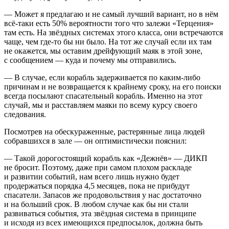
— Может я предлагаю и не самый лучший вариант, но в нём
всё-таки есть 50% вероятности того что залежи «Терцения»
там есть. На звёздных системах этого класса, они встречаются
чаще, чем где-то бы ни было. На тот же случай если их там
не окажется, мы оставим дрейфующий маяк в этой зоне,
с сообщением — куда и почему мы отправились.
— В случае, если корабль задерживается по каким-либо
причинам и не возвращается к крайнему сроку, на его поиски
всегда посылают спасательный корабль. Именно на этот
случай, мы и расставляем маяки по всему курсу своего
следования.
Посмотрев на обескураженные, растерянные лица людей
собравшихся в зале — он оптимистически пояснил:
— Такой дорогостоящий корабль как «Дежнёв» — ДИКП
не бросит. Поэтому, даже при самом плохом раскладе
и развитии событий, нам всего лишь нужно будет
продержаться порядка 4,5 месяцев, пока не прибудут
спасатели. Запасов же продовольствия у нас достаточно
и на больший срок. В любом случае как бы ни стали
развиваться события, эта звёздная система в принципе
и исходя из всех имеющихся предпосылок, должна быть