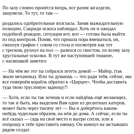
По залу словно пронёсся вихрь, все разом загалдели,
зашумели. То тут, то там —
раздались одобрительные возгласы. Заняв выжидательную
позицию, Сакриди искоса наблюдал. Хоть он и ожидал
подобной реакции, ситуация вот, вот — готова была выйти
из под контроля. Поняв, что пришла пора вмешаться, он,
смахнув графин с соком со стола и посмотрев как тот
с треском, рухнул на пол — разнося со свистом, по всему залу
хрустальные осколки. В тут же наступившей тишине,
с насмешкой заметил:
— На чём же это ты собрался лететь домой — Майер, (так
звали механика). Или ты думаешь — что ради тебя, сейчас, мы
все повернём корабль обратно к «Цирцее». Чтобы доставить
туда твою трусливую задницу?!
— Хотя, если ты так хочешь и если найдёшь ещё желающих,
то так и быть, мы выделим Вам один из десантных катеров,
может быть через тысячу лет — Вы и доберётесь каким-
нибудь чудесным образом, на нём до дома. А сейчас, если ты
всё сказал — сядь на своё место и вытри сопли, или я
попрошу к тебе приставить няньку. Он кивнул на застывших
рядом солдат.