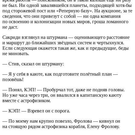
не был. Ни одной завалявшейся планеты, подходящей хотя-бы
под сторожевой пост или «Реперную базу». На аукционе, за те
сведения, что они привезут с собой — ни одна компания
по освоению и колонизации новых миров, гроша ломанного
не даст.
Сакриди взглянул на штурмана — оценивающего расстояние
и маршрут до ближайших звёздных систем и чертыхнулся.
Если следующая окажется такая же, как и предыдущие, беды
не миновать.
— Стив, сказал он штурману:
— Я у себя в каюте, как подготовите полётный план —
позовёшь!
— Понял, КЭП! — Пробурчал тот, даже не подняв головы.
Но уже часа через три, он ввалился в капитанскую каюту
вместе с астрофизиком.
— КЭП! — Взревел он с порога.
— По моему нам крупно повезло, Фролова — кивнул он
на стоящую рядом астрофизика корабля, Елену Фролову.