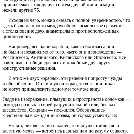
принадлежат к плоду рук совсем другой цивилизации,
нежели другие 75.
— Исходя из чего, можно сказать с полной уверенностью, что
здесь было не просто междоусобное космическое сражение,
а столкновение двух диаметрально противоположенных
цивилизаций.
— Например, все наши корабли, какого бы класса они
не были и независимо от того, чьего они производства —
Росси
йского, Английского, Китайского или Японского. Всё
равно имеют общие для всех и подобные друг другу
конструктивные решения.
— В этих же двух кораблях, эти решения попросту чужды
и обособленны. Он кивнул на экран, то есть они никак
не могут принадлежать одному и тому же виду.
Глядя на изображение, плывущих в пространстве обломков —
некогда грозных в своей разрушительной силе, боевых
звездолётов. Сакриди — поёжился. Обернувшись
к застывшим в ожидании людям, он горько усмехнулся:
— Ну вот, человечество наконец-то и осуществило свою
заветную мечту — встретить равных нам по разуму существ.