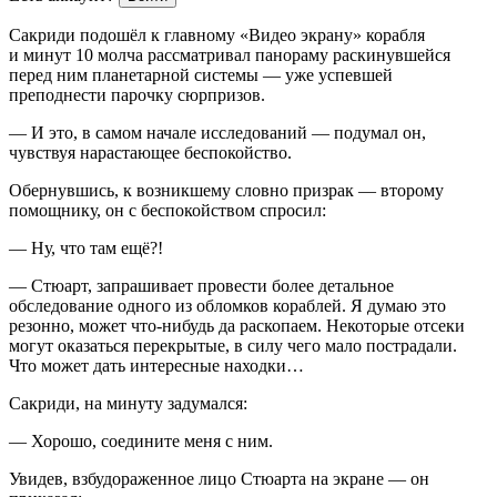
Сакриди подошёл к главному «Видео экрану» корабля
и минут 10 молча рассматривал панораму раскинувшейся
перед ним планетарной системы — уже успевшей
преподнести парочку сюрпризов.
— И это, в самом начале исследований — подумал он,
чувствуя нарастающее беспокойство.
Обернувшись, к возникшему словно призрак — второму
помощнику, он с беспокойством спросил:
— Ну, что там ещё?!
— Стюарт, запрашивает провести более детальное
обследование одного из обломков кораблей. Я думаю это
резонно, может что-нибудь да раскопаем. Некоторые отсеки
могут оказаться перекрытые, в силу чего мало пострадали.
Что может дать интересные находки…
Сакриди, на минуту задумался:
— Хорошо, соедините меня с ним.
Увидев, взбудораженное лицо Стюарта на экране — он