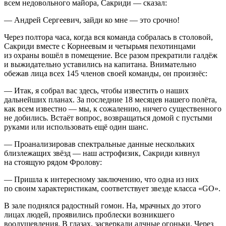
всем недовольного майора, Сакриди — сказал:
— Андрей Сергеевич, зайди ко мне — это срочно!
Через полтора часа, когда вся команда собралась в столовой,
Сакриди вместе с Корнеевым и четырьмя пехотинцами
из охраны вошёл в помещение. Все разом прекратили галдёж
и выжидательно уставились на капитана. Внимательно
обежав лица всех 145
член
ов своей команды, он произнёс:
— Итак, я собрал вас здесь, чтобы известить о наших
дальнейших планах. За последние 18 месяцев нашего полёта,
как всем известно — мы, к сожалению, ничего существенного
не добились. Встаёт вопрос, возвращаться домой с пустыми
руками или использовать ещё один шанс.
— Проанализировав спектральные данные нескольких
близлежащих звёзд — наш астрофизик, Сакриди кивнул
на стоящую рядом Фролову:
— Пришла к интересному заключению, что одна из них
по своим характеристикам, соответствует звезде класса «GO».
В зале поднялся радостный гомон. На, мрачных до этого
лицах людей, проявились проблески возникшего
воодушевления. В глазах, засверкали алчные огоньки. Через