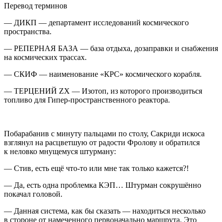
Перевод терминов
— ДИКП
— департамент исследований космического
пространства.
— РЕПЕРНАЯ БАЗА
— база отдыха, дозаправки и снабжения
на космических трассах.
— СКИФ
— наименование «КРС» космического корабля.
— ТЕРЦЕНИЙ ZX
— Изотоп, из которого производиться
топливо для Гипер-пространственного реактора.
Побарабанив с минуту пальцами по столу, Сакриди искоса
взглянул на расцветшую от радости Фролову и обратился
к неловко мнущемуся штурману:
— Стив, есть ещё что-то или мне так только кажется?!
— Да, есть одна проблемка КЭП… Штурман сокрушённо
покачал головой.
— Данная система, как бы сказать — находиться несколько
в стороне от намеченного первоначально маршрута. Это