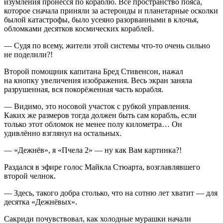
изумления пронёсся по кораблю. Всё пространство пояса,
которое сначала приняли за астероиды и планетарные осколки
былой катастрофы, было усеяно разорванными в клочья,
обломками десятков космических кораблей.
— Судя по всему, жители этой системы что-то очень сильно
не поделили?!
Второй помощник капитана Бред Стивенсон, нажал
на кнопку увеличения изображения. Весь экран заняла
разрушенная, вся покорёженная часть корабля.
— Видимо, это носовой участок с рубкой управления.
Каких же размеров тогда должен быть сам корабль, если
только этот обломок не менее полу километра… Он
удивлённо взглянул на остальных.
— «Дежнёв», я «Пчела 2» — ну как Вам картинка?!
Раздался в эфире голос Майкла Стюарта, возглавлявшего
второй челнок.
— Здесь, такого добра столько, что на сотню лет хватит — для
десятка «Дежнёвых».
Сакриди почувствовал, как холодные мурашки начали