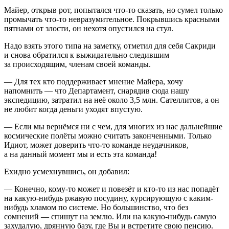
Майер, открыв рот, попытался что-то сказать, но сумел только
промычать что-то невразумительное. Покрывшись красными
пятнами от злости, он нехотя опустился на стул.
Надо взять этого типа на заметку, отметил для себя Сакриди
и снова обратился к выжидательно следившим
за происходящим,
член
ам своей команды.
— Для тех кто поддерживает мнение Майера, хочу
напомнить — что Департамент, снарядив сюда нашу
экспедицию, затратил на неё около 3,5 млн. Сателлитов, а он
не любит когда деньги уходят впустую.
— Если мы вернёмся ни с чем, для многих из нас дальнейшие
космические полёты можно считать законченными. Только
Идиот, может доверить что-то команде неудачников,
а на данный момент мы и есть эта команда!
Ехидно усмехнувшись, он добавил:
— Конечно, кому-то может и повезёт и кто-то из нас попадёт
на какую-нибудь ржавую посудину, курсирующую с каким-
нибудь хламом по системе. Но большинство, что без
сомнений — спишут на землю. Или на какую-нибудь самую
захудалую, дрянную базу, где Вы и встретите свою пенсию.