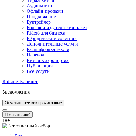
Тираж книги
Аудиокнига
Офлайн-продажи
Продвижение
Буктрейлер
Большой издательский пакет
Rideró для бизнеса
Юридический советник
Дополнительные услуги
Расшифровка текста
Перевод
Книги в аэропортах
Публикация
Все услуги
Кабинет
Кабинет
Уведомления
Отметить все как прочитанные
Показать ещё
18
+