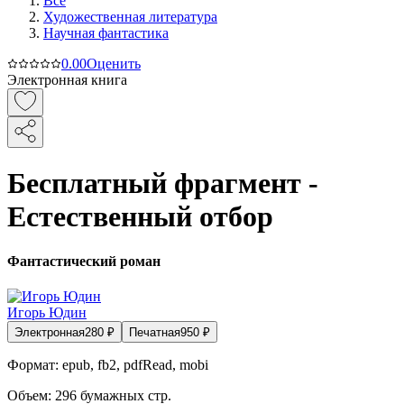
Все
Художественная литература
Научная фантастика
0.0
0
Оценить
Электронная книга
Бесплатный фрагмент -
Естественный отбор
Фантастический роман
Игорь Юдин
Электронная
280
₽
Печатная
950
₽
Формат:
epub, fb2, pdfRead, mobi
Объем:
296
бумажных стр.