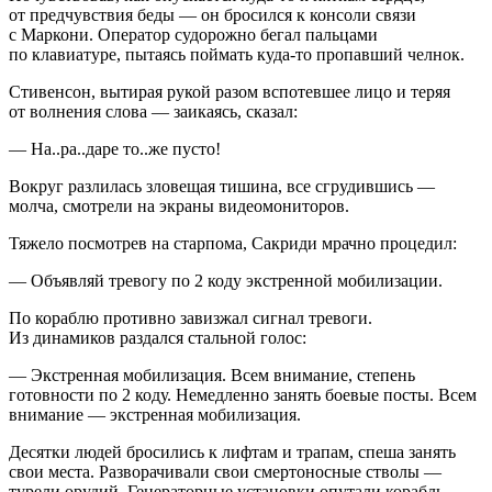
от предчувствия беды — он бросился к консоли связи
с Маркони. Оператор судорожно бегал пальцами
по клавиатуре, пытаясь поймать куда-то пропавший челнок.
Стивенсон, вытирая рукой разом вспотевшее лицо и теряя
от волнения слова — заикаясь, сказал:
— На..ра..даре то..же пусто!
Вокруг разлилась зловещая тишина, все сгрудившись —
молча, смотрели на экраны видеомониторов.
Тяжело посмотрев на старпома, Сакриди мрачно процедил:
— Объявляй тревогу по 2 коду экстренной мобилизации.
По кораблю противно завизжал сигнал тревоги.
Из динамиков раздался стальной голос:
— Экстренная мобилизация. Всем внимание, степень
готовности по 2 коду. Немедленно занять боевые посты. Всем
внимание — экстренная мобилизация.
Десятки людей бросились к лифтам и трапам, спеша занять
свои места. Разворачивали свои смертоносные стволы —
турели орудий. Генераторные установки опутали корабль