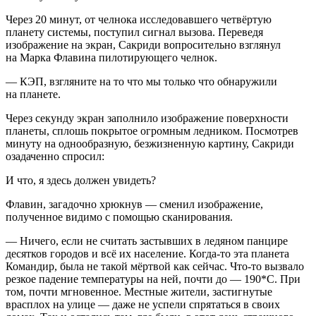
Через 20 минут, от челнока исследовавшего четвёртую
планету системы, поступил сигнал вызова. Переведя
изображение на экран, Сакриди вопросительно взглянул
на Марка Флавина пилотирующего челнок.
— КЭП, взгляните на то что мы только что обнаружили
на планете.
Через секунду экран заполнило изображение поверхности
планеты, сплошь покрытое огромным ледником. Посмотрев
минуту на однообразную, безжизненную картину, Сакриди
озадаченно спросил:
И что, я здесь должен увидеть?
Флавин, загадочно хрюкнув — сменил изображение,
полученное видимо с помощью сканирования.
— Ничего, если не считать застывших в ледяном панцире
десятков городов и всё их население. Когда-то эта планета
Командир, была не такой мёртвой как сейчас. Что-то вызвало
резкое падение температуры на ней, почти до — 190*С. При
том, почти мгновенное. Местные жители, застигнутые
врасплох на улице — даже не успели спрятаться в своих