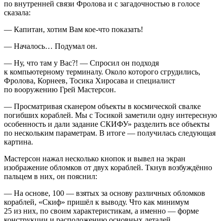
по внутренней связи Фролова и с загадочностью в голосе
сказала:
— Капитан, хотим Вам кое-что показать!
— Началось… Подумал он.
— Ну, что там у Вас?! — Спросил он подходя
к компьютерному терминалу. Около которого сгрудились,
Фролова, Корнеев, Тосика Хиросава и специалист
по вооружению Грей Мастерсон.
— Просматривая сканером объекты в космической свалке
погибших кораблей. Мы с Тосикой заметили одну интересную
особенность и дали задание СКИФУ» разделить все объекты
по нескольким параметрам. В итоге — получилась следующая
картина.
Мастерсон нажал несколько кнопок и вывел на экран
изображение обломков от двух кораблей. Ткнув возбуждённо
пальцем в них, он пояснил:
— На основе, 100 — взятых за основу различных обломков
кораблей, «Скиф» пришёл к выводу. Что как минимум
25 из них, по своим характеристикам, а именно — форме
конструкции и расположению основных деталей,