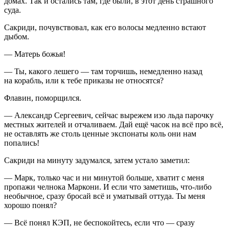
домах. Так и остались там, где были, в этот день страшного
суда.
Сакриди, почувствовал, как его волосы медленно встают
дыбом.
— Матерь божья!
— Ты, какого лешего — там торчишь, немедленно назад
на корабль, или к тебе приказы не относятся?
Флавин, поморщился.
— Александр Сергеевич, сейчас вырежем изо льда парочку
местных жителей и отчаливаем. Дай ещё часок на всё про всё,
не оставлять же столь ценные экспонаты коль они нам
попались!
Сакриди на минуту задумался, затем устало заметил:
— Марк, только час и ни минутой больше, хватит с меня
пропажи челнока Маркони. И если что заметишь, что-либо
необычное, сразу бросай всё и уматывай оттуда. Ты меня
хорошо понял?
— Всё понял КЭП, не беспокойтесь, если что — сразу