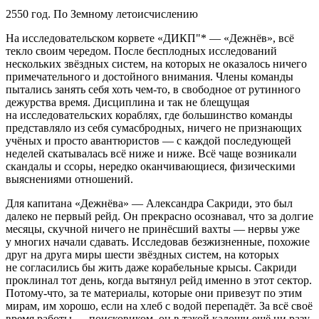
2550 год. По Земному летоисчислению
На исследовательском корвете «ДИКП"* — «Дежнёв», всё
текло своим чередом. После бесплодных исследований
нескольких звёздных систем, на которых не оказалось ничего
примечательного и достойного внимания.
Член
ы команды
пытались занять себя хоть чем-то, в свободное от рутинного
дежурства время. Дисциплина и так не блещущая
на исследовательских кораблях, где большинство команды
представляло из себя сумасбродных, ничего не признающих
учёных и просто авантюристов — с каждой последующей
неделей скатывалась всё ниже и ниже. Всё чаще возникали
скандалы и ссоры, нередко оканчивающиеся, физическими
выяснениями отношений.
Для капитана «Дежнёва» — Александра Сакриди, это был
далеко не первый рейд. Он прекрасно осознавал, что за долгие
месяцы, скучной ничего не принёсший вахты — нервы уже
у многих начали сдавать. Исследовав безжизненные, похожие
друг на друга миры шести звёздных систем, на которых
не согласились бы жить даже корабельные крысы. Сакриди
проклинал тот день, когда вытянул рейд именно в этот
сектор
.
Потому-что, за те материалы, которые они привезут по этим
мирам, им хорошо, если на хлеб с водой перепадёт. За всё своё
время работы — поисковиком, он в такой калоши ещё ни разу