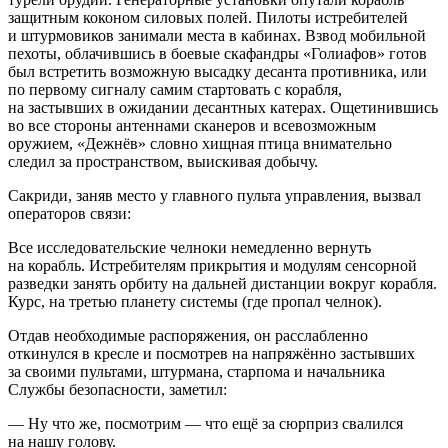
защитным коконом силовых полей. Пилоты истребителей
и штурмовиков занимали места в кабинах. Взвод мобильной
пехоты, облачившись в боевые скафандры «Голиафов» готов
был встретить возможную высадку десанта противника, или
по первому сигналу самим стартовать с корабля,
на застывших в ожидании десантных катерах. Ощетинившись
во все стороны антеннами сканеров и всевозможным
оружием, «Дежнёв» словно хищная птица внимательно
следил за пространством, выискивая добычу.
Сакриди, заняв место у главного пульта управления, вызвал
операторов связи:
Все исследовательские челноки немедленно вернуть
на корабль. Истребителям прикрытия и модулям сенсорной
разведки занять орбиту на дальней дистанции вокруг корабля.
Курс, на третью планету системы (где пропал челнок).
Отдав необходимые распоряжения, он расслабленно
откинулся в кресле и посмотрев на напряжённо застывших
за своими пультами, штурмана, старпома и начальника
Службы безопасности, заметил:
— Ну что же, посмотрим — что ещё за сюрприз свалился
на нашу голову.