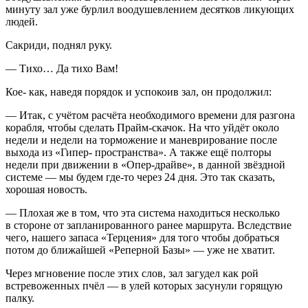
минуту зал уже бурлил воодушевлением десятков ликующих
людей.
Сакриди, поднял руку.
— Тихо… Да тихо Вам!
Кое- как, наведя порядок и успокоив зал, он продолжил:
— Итак, с учётом расчёта необходимого времени для разгона
корабля, чтобы сделать Прайм-скачок. На что уйдёт около
недели и недели на торможение и маневрирование после
выхода из «Гипер- пространства». А также ещё полторы
недели при движении в «Опер-драйве», в данной звёздной
системе — мы будем где-то через 24 дня. Это так сказать,
хорошая новость.
— Плохая же в том, что эта система находиться несколько
в стороне от запланированного ранее маршрута. Вследствие
чего, нашего запаса «Терцения» для того чтобы добраться
потом до ближайшей «Реперной Базы» — уже не хватит.
Через мгновение после этих слов, зал загудел как рой
встревоженных пчёл — в улей которых засунули горящую
палку.