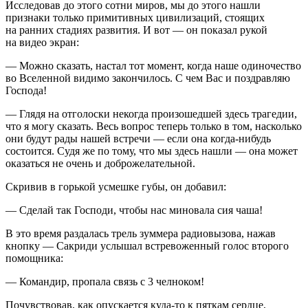
Исследовав до этого сотни миров, мы до этого нашли
признаки только примитивных цивилизаций, стоящих
на ранних стадиях развития. И вот — он показал рукой
на видео экран:
— Можно сказать, настал тот момент, когда наше одиночество
во Вселенной видимо закончилось. С чем Вас и поздравляю
Господа!
— Глядя на отголоски некогда произошедшей здесь трагедии,
что я могу сказать. Весь вопрос теперь только в том, насколько
они будут рады нашей встречи — если она когда-нибудь
состоится. Судя же по тому, что мы здесь нашли — она может
оказаться не очень и доброжелательной.
Скривив в горькой усмешке губы, он добавил:
— Сделай так Господи, чтобы нас миновала сия чаша!
В это время раздалась трель зуммера радиовызова, нажав
кнопку — Сакриди услышал встревоженный голос второго
помощника:
— Командир, пропала связь с 3 челноком!
Почувствовав, как опускается куда-то к пяткам сердце,