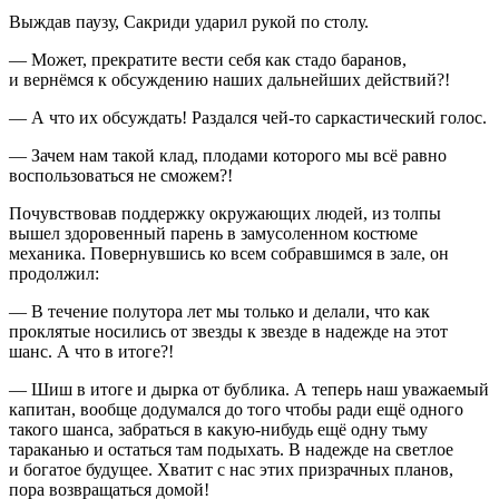
Выждав паузу, Сакриди ударил рукой по столу.
— Может, прекратите вести себя как стадо баранов,
и вернёмся к обсуждению наших дальнейших действий?!
— А что их обсуждать! Раздался чей-то саркастический голос.
— Зачем нам такой клад, плодами которого мы всё равно
воспользоваться не сможем?!
Почувствовав поддержку окружающих людей, из толпы
вышел здоровенный парень в замусоленном костюме
механика. Повернувшись ко всем собравшимся в зале, он
продолжил:
— В течение полутора лет мы только и делали, что как
проклятые носились от звезды к звезде в надежде на этот
шанс. А что в итоге?!
— Шиш в итоге и дырка от бублика. А теперь наш уважаемый
капитан, вообще додумался до того чтобы ради ещё одного
такого шанса, забраться в какую-нибудь ещё одну тьму
тараканью и остаться там подыхать. В надежде на светлое
и богатое будущее. Хватит с нас этих призрачных планов,
пора возвращаться домой!