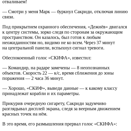
отваливаем!
— Смотри у меня Марк — буркнул Сакриди, отключая линию
связи.
Под прикрытием охранного обеспечения, «Дежнёв» двигался
к центру системы, зорко следя по сторонам за окружающим
пространством. Он казалось, был готов к любым
неожиданностям но, видимо не ко всем. Через 37 минут
на центральной панели, вспыхнул сигнал тревоги.
Обеспокоенный голос «СКИФА», известил:
— Командир, на радаре замечены — 8 неопознанных
объектов. Скорость 22 — к/с, время сближения до зоны
поражения — 2 часа 36 минут.
— Хорошо, «СКИФ», выведи данные — к какому классу
принадлежат корабли и их параметры.
Прикурив очередную
сигар
ету, Сакриди задумчиво
разглядывал дисплей экрана, следя за веерным движением
красных точек на нём.
В это время, его размышления прервал голос «СКИФА»: