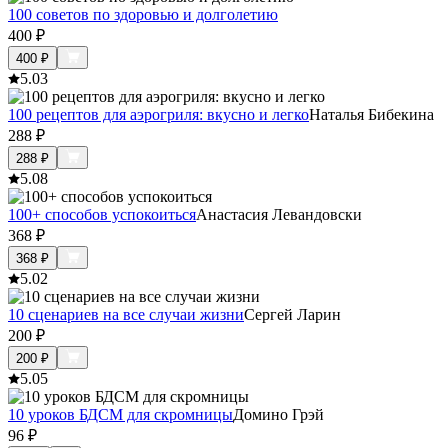
100 советов по здоровью и долголетию
400
₽
400
₽
5.0
3
100 рецептов для аэрогриля: вкусно и легко
Наталья Бибекина
288
₽
288
₽
5.0
8
100+ способов успокоиться
Анастасия Левандовски
368
₽
368
₽
5.0
2
10 сценариев на все случаи жизни
Сергей Ларин
200
₽
200
₽
5.0
5
10 уроков БДСМ для скромницы
Домино Грэй
96
₽