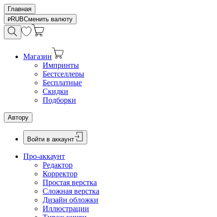
Главная
RUB
Сменить валюту
Магазин
Импринты
Бестселлеры
Бесплатные
Скидки
Подборки
Автору
Войти в аккаунт
Про-аккаунт
Редактор
Корректор
Простая верстка
Сложная верстка
Дизайн обложки
Иллюстрации