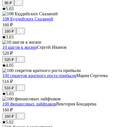
96
₽
5.0
3
108 Буддийских Сказаний
160
₽
160
₽
3.0
3
10 шагов к жизни
Сергей Иванов
520
₽
520
₽
4.0
5
100 секретов кратного роста прибыли
Мария Сергеева
516
₽
516
₽
5.0
3
100 финансовых лайфхаков
Виктория Бондарева
160
₽
160
₽
5.0
2