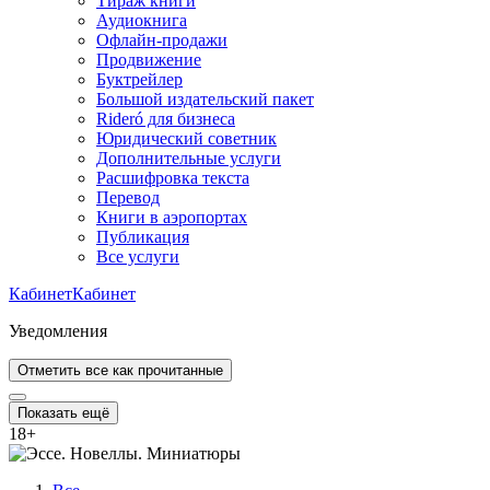
Тираж книги
Аудиокнига
Офлайн-продажи
Продвижение
Буктрейлер
Большой издательский пакет
Rideró для бизнеса
Юридический советник
Дополнительные услуги
Расшифровка текста
Перевод
Книги в аэропортах
Публикация
Все услуги
Кабинет
Кабинет
Уведомления
Отметить все как прочитанные
Показать ещё
18
+