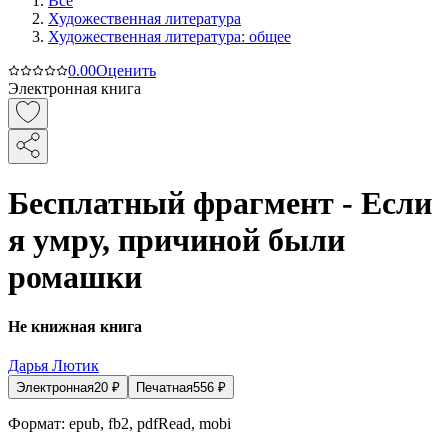
Все
Художественная литература
Художественная литература: общее
0.0
0
Оценить
Электронная книга
Бесплатный фрагмент - Если
я умру, причиной были
ромашки
Не книжная книга
Дарья Лютик
Электронная
20
₽
Печатная
556
₽
Формат:
epub, fb2, pdfRead, mobi