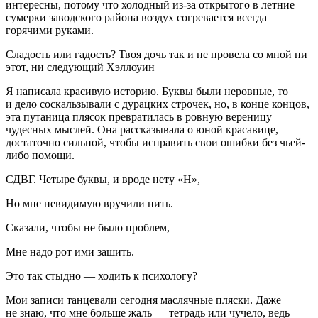
интересны, потому что холодный из-за открытого в
летн
ие
сумерки заводского района воздух согревается всегда
горячими руками.
Сладость или гадость? Твоя дочь так и не провела со мной ни
этот, ни следующий Хэллоуин
Я написала красивую историю. Буквы были неровные, то
и дело соскальзывали с дурацких строчек, но, в конце концов,
эта путаница плясок превратилась в ровную вереницу
чудесных мыслей. Она рассказывала о юной красавице,
достаточно сильной, чтобы исправить свои ошибки без чьей-
либо помощи.
СДВГ. Четыре буквы, и вроде нету «Н»,
Но мне невидимую вручили нить.
Сказали, чтобы не было проблем,
Мне надо рот ими зашить.
Это так стыдно — ходить к психологу?
Мои записи танцевали сегодня маслячные пляски. Даже
не знаю, что мне больше жаль — тетрадь или чучело, ведь