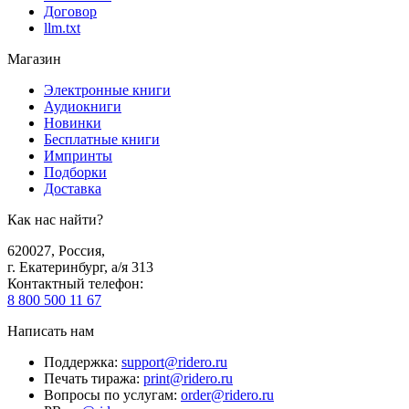
Договор
llm.txt
Магазин
Электронные книги
Аудиокниги
Новинки
Бесплатные книги
Импринты
Подборки
Доставка
Как нас найти?
620027
,
Россия
,
г. Екатеринбург, а/я 313
Контактный телефон
:
8 800 500 11 67
Написать нам
Поддержка
:
support@ridero.ru
Печать тиража
:
print@ridero.ru
Вопросы по услугам
:
order@ridero.ru