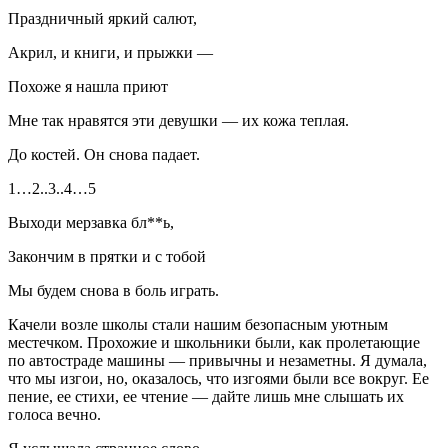
Праздничный яркий салют,
Акрил, и книги, и прыжки —
Похоже я нашла приют
Мне так нравятся эти девушки — их кожа теплая.
До костей. Он снова падает.
1…2..3..4…5
Выходи мерзавка бл**ь,
Закончим в прятки и с тобой
Мы будем снова в боль играть.
Качели возле школы стали нашим безопасным уютным
местечком. Прохожие и
школьни
ки были, как пролетающие
по автостраде машины — привычны и незаметны. Я думала,
что мы изгои, но, оказалось, что изгоями были все вокруг. Ее
пение, ее стихи, ее чтение — дайте лишь мне слышать их
голоса вечно.