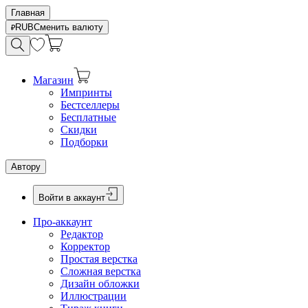
Главная
RUB
Сменить валюту
Магазин
Импринты
Бестселлеры
Бесплатные
Скидки
Подборки
Автору
Войти в аккаунт
Про-аккаунт
Редактор
Корректор
Простая верстка
Сложная верстка
Дизайн обложки
Иллюстрации