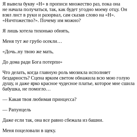
Я вывела букву «Н» в прописи множество раз, пока она
не начала получаться, так, как будет угодно моему отцу. Он
взял лист в руки и разорвал, сам сказав слово на «Н».
«Ничтожество?». Почему им можно?
Я лишь хотела тихонько обнять,
Меня тут же грубо осекли…
«Дочь..ну твою же мать,
До дома ради Бога потерпи»
Что делать, когда главную роль мюзикла исполняет
бездарность? Сцена ярким светом обнажила всю мою голую
душу, и даже ярко красное чудесное платье, которое мне сшила
бабушка, не помогло…
— Какая твоя любимая принцесса?
— Рапунцель
Даже если так, она все равно сбежала из башни.
Меня по
целов
али в щеку.