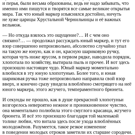
и перья, были весьма образованы, ведь не надо забывать, что
именно ими пишутся и творятся все самые великие открытья
мира. Так что юный маркер изъяснялся достойно, ничуть
не хуже царицы Хрустальной Чернильницы и её важных
вельмож.
— Но откуда взялось это ощущение?… И с чем оно
связано?… — продолжал рассуждать юный маркер, и тут его
взор совершенно непроизвольно, абсолютно случайно упал
на такую же юную, как и он, красную шариковую ручку,
которая чуть ниже ярусом, в первом рядке, наводила порядок,
хлопотала по хозяйству, вытирала пыль и прочее. И вот здесь
произошло настоящее чудо. Юный маркер моментально
влюбился в эту юную хлопотунью. Более того, и юная
шариковая ручка тоже непроизвольно направила свой взор
вверх, и конечно сразу увидела влюблённо смотрящего на неё
юного маркера, этого жгучего, темпераментного брюнета.
И секунды не прошло, как в душе прекрасной хлопотуньи
возгорелось невероятно нежное и проникновенное чувство,
она моментально полюбила этого смуглого красавца, жгучего
брюнета. И всё это произошло благодаря той маленькой
толике любви, что витала здесь после ухода влюблённых
молодожёнов. Разумеется, такое резкое изменение
в поведении молодых отроков заметили их старшие сородичи.