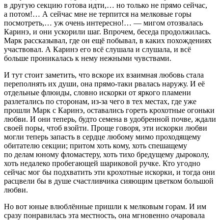
в другую секцию готова идти,… но только не прямо сейчас,
а потом!… А сейчас мне не терпится на мелковые горы
посмотреть,… уж очень интересно!… — мигом отозвалась
Каринэ, и они ускорили шаг. Впрочем, беседа продолжилась.
Марк рассказывал, где он ещё побывал, в каких похождениях
участвовал. А Каринэ его всё слушала и слушала, и всё
больше проникалась к нему нежными чувствами.
И тут стоит заметить, что вскоре их взаимная любовь стала
переполнять их души, она прямо-таки рвалась наружу. И её
отдельные флюиды, словно искорки от яркого пламени
разлетались по сторонам, из-за чего в тех местах, где уже
прошли Марк с Каринэ, оставались гореть крохотные огоньки
любви. И они теперь, будто семена в удобренной почве, ждали
своей поры, чтоб взойти. Проще говоря, эти искорки любви
могли теперь запасть в сердце любому мимо проходящему
обитателю секции; притом хоть кому, хоть спешащему
по делам юному фломастеру, хоть тихо бредущему дыроколу,
хоть недалеко пробегающей шариковой ручке. Кто угодно
сейчас мог бы подхватить эти крохотные искорки, и тогда они
расцвели бы в душе счастливчика сияющим цветком большой
любви.
Но вот юные влюблённые пришли к мелковым горам. И им
сразу понравилась эта местность, она мгновенно очаровала