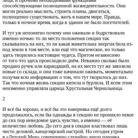
лица, и прочими необходимыми функциями
способствующими полноценной жизнедеятельности. Они
могли реально мыслить, строить планы, двигаться,
полноценно существовать, жить в нашем мире. Правда,
только в ночное время, когда в здании не было посетителей.
И тут уж непонятно почему они оживали и бодрствовали
именно ночью: то ли место положения секции так
сказывалось на них, то ли какая живительна энергия била из-
под земли в том месте, или ещё что магическое, но только
здесь творились настоящие чудеса. Притом независимо
от того что здесь происходило днём. Неважно сколько было
продано ручек или карандашей, на их место тут же завозили
новые со склада, и они тоже начинали оживать, моментально
получая всю информацию о том, что тут творилось до них.
Так что ночная жизнь секции кипела и бурлила. И всем этим
неизменно управляла царица Хрустальная Чернильница.
2
И всё бы хорошо, и всё бы это наверняка ещё долго
продолжалось, если бы однажды в секцию не проникло некое
до сих пор неведомое здесь чувство, а именно — её
величество любовь. До сего дня в секции властвовал лишь
чисто деловой, канцелярский настрой. Но сегодня утром
в «Детский Мир» совершенно случайно зашла парочка