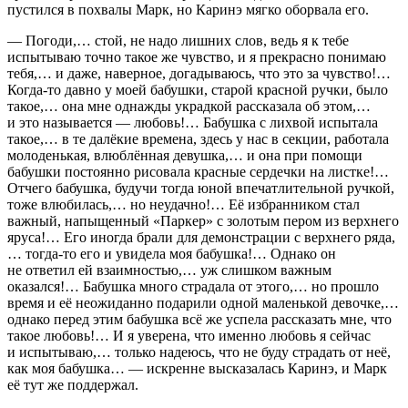
пустился в похвалы Марк, но Каринэ мягко оборвала его.
— Погоди,… стой, не надо лишних слов, ведь я к тебе
испытываю точно такое же чувство, и я прекрасно понимаю
тебя,… и даже, наверное, догадываюсь, что это за чувство!…
Когда-то давно у моей бабушки, старой красной ручки, было
такое,… она мне однажды украдкой рассказала об этом,…
и это называется — любовь!… Бабушка с лихвой испытала
такое,… в те далёкие времена, здесь у нас в секции, работала
молоденькая, влюблённая девушка,… и она при помощи
бабушки постоянно рисовала красные сердечки на листке!…
Отчего бабушка, будучи тогда юной впечатлительной ручкой,
тоже влюбилась,… но неудачно!… Её избранником стал
важный, напыщенный «Паркер» с золотым пером из верхнего
яруса!… Его иногда брали для демонстрации с верхнего ряда,
… тогда-то его и увидела моя бабушка!… Однако он
не ответил ей взаимностью,… уж слишком важным
оказался!… Бабушка много страдала от этого,… но прошло
время и её неожиданно подарили одной маленькой девочке,…
однако перед этим бабушка всё же успела рассказать мне, что
такое любовь!… И я уверена, что именно любовь я сейчас
и испытываю,… только надеюсь, что не буду страдать от неё,
как моя бабушка… — искренне высказалась Каринэ, и Марк
её тут же поддержал.