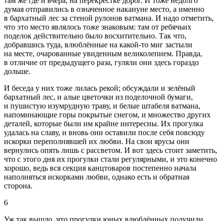
там же где и вчера, на перекрёстке дорог. И тоже недолго
думая отправились в означенное накануне место, а именно
в бархатный лес за стеной ру
лоно
в ватмана. И надо отметить,
что это место являлось тоже знаковым: там от ребячьих
поделок действительно было восхитительно. Так что,
добравшись туда, влюблённые на какой-то миг застыли
на месте, очарованные увиденным великолепием. Правда,
в отличие от предыдущего раза, гуляли они здесь гораздо
дольше.
И беседа у них тоже лилась рекой; обсуждали и зелёный
бархатный лес, и алые цветочки из поделочной бумаги,
и пушистую изумрудную траву, и белые штабеля ватмана,
напоминающие горы покрытые снегом, и множество других
деталей, которые были им крайне интересны. Их прогулка
удалась на славу, и вновь они оставили после себя повсюду
искорки переполнявшей их любви. На свои ярусы они
вернулись опять лишь с рассветом. И вот здесь стоит заметить,
что с этого дня их прогулки стали регулярными, и это конечно
хорошо, ведь вся секция канцтоваров постепенно начала
наполняться искорками любви, однако есть и обратная
сторона.
6
Уж так вышло, что прогулки юных влюблённых получили