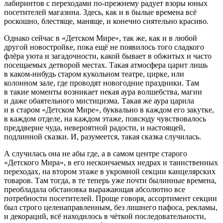
лабиринтов с переходами по-прежнему радует взоры юных
посетителей магазина. Здесь, как и в былые времена всё
роскошно, блестяще, маняще, и конечно сиятельно красиво.
Однако сейчас в «Детском Мире», так же, как и в любой
другой новостройке, пока ещё не появилось того сладкого
флёра уюта и загадочности, какой бывает в обжитых и часто
посещаемых детворой местах. Такая атмосфера царит лишь
в каком-нибудь старом кукольном театре, цирке, или
колонном зале, где проводят новогодние праздники. Там
в такие моменты возникает некая аура волшебства, магии
и даже обаятельного мистицизма. Такая же аура царила
и в старом «Детском Мире», буквально в каждом его закутке,
в каждом отделе, на каждом этаже, повсюду чувствовалось
преддверие чуда, невероятной радости, и настоящей,
подлинной сказки. И, разумеется, такая сказка случилась.
А случилась она не абы где, а в самом центре старого
«Детского Мира», в его нескончаемых недрах и таинственных
переходах, на втором этаже в укромной секции канцелярских
товаров. Там тогда, в те теперь уже почти былинные времена,
преобладала обстановка выражающая абсолютно все
потребности посетителей. Проще говоря, ассортимент секции
был строго целенаправленным, без лишнего пафоса, рекламы,
и декораций, всё находилось в чёткой последовательности,