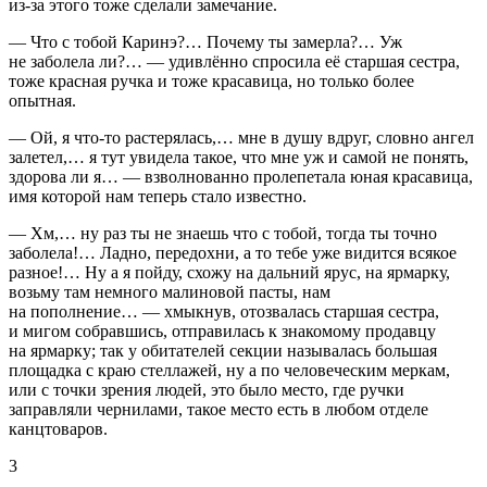
из-за этого тоже сделали замечание.
— Что с тобой Каринэ?… Почему ты замерла?… Уж
не заболела ли?… — удивлённо спросила её старшая сестра,
тоже красная ручка и тоже красавица, но только более
опытная.
— Ой, я что-то растерялась,… мне в душу вдруг, словно ангел
залетел,… я тут увидела такое, что мне уж и самой не понять,
здорова ли я… — взволнованно пролепетала юная красавица,
имя которой нам теперь стало известно.
— Хм,… ну раз ты не знаешь что с тобой, тогда ты точно
заболела!… Ладно, передохни, а то тебе уже видится всякое
разное!… Ну а я пойду, схожу на дальний ярус, на ярмарку,
возьму там немного малиновой пасты, нам
на пополнение… — хмыкнув, отозвалась старшая сестра,
и мигом собравшись, отправилась к знакомому продавцу
на ярмарку; так у обитателей секции называлась большая
площадка с краю стеллажей, ну а по человеческим меркам,
или с точки зрения людей, это было место, где ручки
заправляли чернилами, такое место есть в любом отделе
канцтоваров.
3