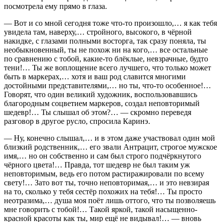
посмотрела ему прямо в глаза.
— Вот и со мной сегодня тоже что-то произошло,… я как тебя
увидела там, наверху,… стройного, высокого, в чёрной
накидке, с глазами полными восторга, так сразу поняла, ты
необыкновенный, ты не похож ни на кого,… все остальные
по сравнению с тобой, какие-то блёклые, невзрачные, будто
тени!… Ты же воплощение всего лучшего, что только может
быть в маркерах,… хотя и ваш род славится многими
достойными представителями,… но ты, что-то особенное!…
Говорят, что один великий художник, воспользовавшись
благородным соцветием маркеров, создал неповторимый
шедевр!… Ты слышал об этом?… — скромно переведя
разговор в другое русло, спросила Каринэ.
— Ну, конечно слышал,… и в этом даже участвовал один мой
близкий родственник,… его звали Антрацит, строгое мужское
имя,… но он собственно и сам был строго подчёркнутого
чёрного цвета!… Правда, тот шедевр не был таким уж
неповторимым, ведь его потом растиражировали по всему
свету!… Зато вот ты, точно неповторимая,… и это невзирая
на то, сколько у тебя сестёр похожих на тебя!… Ты просто
неотразима,… душа моя поёт лишь оттого, что ты позволяешь
мне говорить с тобой!… Такой яркой, такой насыщенно-
красной красоты как ты, мир ещё не видывал!… — вновь