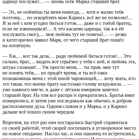
царице послужи!… — вновь осёк Марка старший брат.
— Эх, не поймёшь ты меня никогда,… хотя и жалко тебя
поэтому,… но оскорблять мою Каринэ, всё же не позволю!…
Я за неё с кем угодно биться готов,… даже и с тобой братец,
если не извинишься!… А что касаемо царицы, так я и ей
послужить смогу,… моя любовь тут не помеха!… — резко
и категорично заявил Марк, от чего старший брат пошёл
на попятную.
— Хм,… вот так дела,… ради любимой биться готов!… Это
сильно, брат,… видать всё серьёзно у тебя с ней, и любовь эта,
штука сложная!… Уж прости меня,… ты прав, мне тут
не понять тебя,… но придёт время, и ты всё-таки
познакомишь меня с этой юной чаровницей,… хочу знать, кто
это такая, что моему брату настолько голову вскружила… —
уже намного мягче, и даже с лёгким юморком заметил
старший брат. На том все распри и прекратились. Братья вмиг
помирились, и затем уже последовали как обычно, в добром
расположении духа. Одним словом и у Марка, и у Каринэ
дальше всё пошло своим чередом.
Впрочем, на этот раз они постарались быстрей справиться
со своей работой, чтоб скорей поспешить в уговоренное место
на новое свидание. Настал час, и они наконец-то встретились,