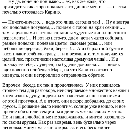
— Ну да, конечно понимаю,… эх, как же жаль, что
приходится так скоро покидать это дивное место… — слегка
печально отозвалась Каринэ.
— Ничего-ничего,… ведь это лишь сегодня так!… Ну а завтра
мы подольше погуляем,… пойдём с тобой на край секции,…
там за рулонами ватмана спрятаны чудесные листы цветного
пергамента!… И вот из него-то, днём, дети учатся собирать
разные поделки: полевые цветы, садовые розы,… или
небольшие деревца, ёлки, берёзы!… А из бархатной бумаги
расстилают зелёную траву,… и в результате, там получается
целый лес, практически настоящая дремучая чаща!… И я
покажу её тебе,… уверен, ты будешь довольна… — вновь
вдохновенно пообещал Марк, на что Каринэ согласно
кивнула, и они неторопливо отправились обратно.
Впрочем, беседа их так и продолжилась. У них появилось
столько тем для разговора, неисчерпаемое множество: каждый
хотел излить душу, поделиться радостью и впечатлениями
от этой прогулки. А в итоге, они вскоре добрались до своих
ярусов. Прощание было недолгим, солнце уже взошло, и все
прочие обитатели секции находились уже на своих местах.
Но и наши влюблённые не задержались, и мигом разошлись
по своим ярусам. Как раз вовремя, ведь буквально через
несколько минут магазин открылся, и его бескрайнее