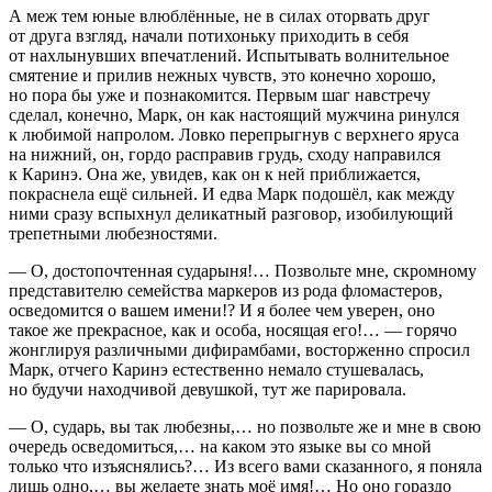
А меж тем юные влюблённые, не в силах оторвать друг
от друга взгляд, начали потихоньку приходить в себя
от нахлынувших впечатлений. Испытывать волнительное
смятение и прилив нежных чувств, это конечно хорошо,
но пора бы уже и познакомится. Первым шаг навстречу
сделал, конечно, Марк, он как настоящий мужчина ринулся
к любимой напролом. Ловко перепрыгнув с верхнего яруса
на нижний, он, гордо расправив грудь, сходу направился
к Каринэ. Она же, увидев, как он к ней приближается,
покраснела ещё сильней. И едва Марк подошёл, как между
ними сразу вспыхнул деликатный разговор, изобилующий
трепетными любезностями.
— О, достопочтенная сударыня!… Позвольте мне, скромному
представителю семейства маркеров из рода фломастеров,
осведомится о вашем имени!? И я более чем уверен, оно
такое же прекрасное, как и особа, носящая его!… — горячо
жонглируя различными дифирамбами, восторженно спросил
Марк, отчего Каринэ естественно немало стушевалась,
но будучи находчивой девушкой, тут же парировала.
— О, сударь, вы так любезны,… но позвольте же и мне в свою
очередь осведомиться,… на каком это языке вы со мной
только что изъяснялись?… Из всего вами сказанного, я поняла
лишь одно,… вы желаете знать моё имя!… Но оно гораздо