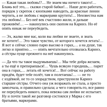
— Какая такая любовь!?… Не знаем мы ничего такого!…
Блажь всё это,… сказки старой бабки!… Наше дело работать,
порядок у скрепок с кнопками наводить, да красные линии
чертить, а не любовь с маркерами крутить!… Неизвестна нам
эта любовь!… Без неё век счастливо жили, и дальше
проживём!… — накинулись они скопом на Каринэ. Но её
опять никак не переубедить.
— Эх, жалко мне вас, коли вы любви не знаете, и знать
не хотите!… Это такое чувство, от которого хочется летать!…
Я вот и сейчас словно парю высоко в горах,… а на душе, так
легко и приятно… — опять мечтательно отозвалась Каринэ,
а сёстры пуще прежнего на неё накинулись.
— Да что ты такое выдумываешь!… Мы тебе добра желаем,
а ты ещё и препираешься!… Чушь всякую городишь,… парит
она в горах,… летать ей хочется!… Вот сейчас на работу
придём, будет тебе полёт, там и полетаешь!… — не то
с издёвкой, не то со злорадством, приструнили Каринэ
старшие сёстры. Отчего она уж возражать не стала, а просто
замолчала, и правильно сделала; а чего говорить-то, все равно
не переубедить никого, пока невежа сам любви не испытает.
Ну и почти такой же разговор состоялся у Марка с его
братьями, маркерами.