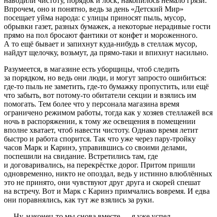
наводили чистоту, порядок и лоск, накопилось немало грязи.
Впрочем, оно и понятно, ведь за день «Детский Мир»
посещает уйма народа: с улицы приносят пыль, мусор,
обрывки газет, разных бумажек, а некоторые нерадивые гости
прямо на пол бросают фантики от конфет и мороженного.
А то ещё бывает и запихнут куда-нибудь в стеллаж мусор,
найдут щелочку, возьмут, да прямо-таки и впихнут
насил
ьно.
Разумеется, в магазине есть уборщицы, чтоб следить
за порядком, но ведь они люди, и могут запросто ошибиться:
где-то пыль не заметить, где-то бумажку пропустить, или ещё
что забыть, вот потому-то обитатели секции и взялись им
помогать. Тем более что у персонала магазина время
ограничено режимом работы, тогда как у хозяев стеллажей вся
ночь в распоряжении, к тому же освещения в помещении
вполне хватает, чтоб навести чистоту. Однако время летит
быстро и работа спорится. Так что уже через пару-тройку
часов Марк и Каринэ, управившись со своими делами,
поспешили на свидание. Встретились там, где
и договаривались, на перекрёстке дорог. Притом пришли
одновременно, никто не опоздал, ведь у истинно влюблённых
это не принято, они чувствуют друг друга и скорей спешат
на встречу. Вот и Марк с Каринэ примчались вовремя. И едва
они поравнялись, как тут же взялись за руки.
— Ну, наконец-то мы снова вместе,… я уже успел