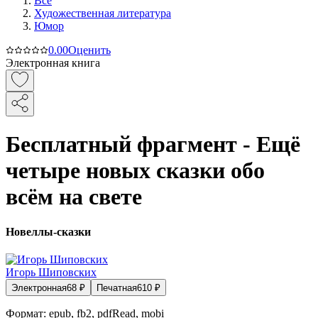
Все
Художественная литература
Юмор
0.0
0
Оценить
Электронная книга
Бесплатный фрагмент - Ещё
четыре новых сказки обо
всём на свете
Новеллы-сказки
Игорь Шиповских
Электронная
68
₽
Печатная
610
₽
Формат:
epub, fb2, pdfRead, mobi