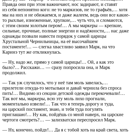
Правда они при этом важничают, нос задирают, и ставят
из себя непонятно кого: не то маркизов, не то графьёв,… хотя
мы на них и не обижаемся, и даже жалеем, ведь они все какие-
то рыхлые, изнеженные, хрупкие,… чуть что, и сломаются,
с этим своим золотым пером!… А мы маркеры — крепкие,
сильные, прочные, полные энергии и надёжности,… нас даже
однажды позвали навести порядок у самой царицы
Хрустальной Чернильницы, на её высочайшем
постаменте!… — слегка хвастливо заявил Марк, на что
Каринэ тут же откликнулась.
— Ну, надо же, прямо у самой царицы!… Ой, а как это
было?… Расскажи… — сразу попросила она, и Марк
продолжил.
— Так уж случилось, что у неё там моль завелась,…
прилетели откуда-то мотыльки и давай чернила без спроса
пить!… Видимо из секции детской одежды перекочевали!…
Так вот мы, маркеры, всю эту моль лихо прогнали,
моментально извели!… Так что я теперь дорогу и туда,
на царский постамент, знаю, и тебя туда погулять
приглашаю!… Ну как, пойдёшь со мной наверх, на царские
чертоги смотреть?… — залихватски переспросил Марк.
— Ну, конечно, пойду!… Да я с тобой хоть на край света, хоть