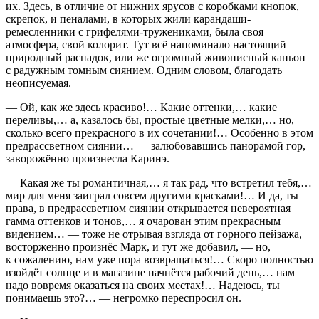
их. Здесь, в отличие от нижних ярусов с коробками кнопок,
скрепок, и пеналами, в которых жили карандаши-
ремесленники с грифелями-тружениками, была своя
атмосфера, свой колорит. Тут всё напоминало настоящий
природный распадок, или же огромный живописный каньон
с радужным томным сиянием. Одним словом, благодать
неописуемая.
— Ой, как же здесь красиво!… Какие оттенки,… какие
переливы,… а, казалось бы, простые цветные мелки,… но,
сколько всего прекрасного в их сочетании!… Особенно в этом
предрассветном сиянии… — залюбовавшись панорамой гор,
заворожённо произнесла Каринэ.
— Какая же ты романтичная,… я так рад, что встретил тебя,…
мир для меня заиграл совсем другими красками!… И да, ты
права, в предрассветном сиянии открывается невероятная
гамма оттенков и тонов,… я очарован этим прекрасным
видением… — тоже не отрывая взгляда от горного пейзажа,
восторженно произнёс Марк, и тут же добавил, — но,
к сожалению, нам уже пора возвращаться!… Скоро полностью
взойдёт солнце и в магазине начнётся рабочий день,… нам
надо вовремя оказаться на своих местах!… Надеюсь, ты
понимаешь это?… — негромко переспросил он.