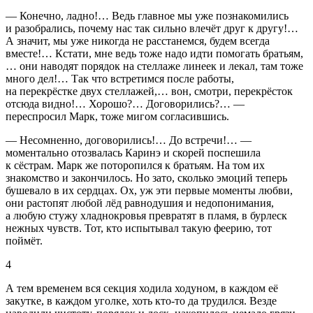
— Конечно, ладно!… Ведь главное мы уже познакомились
и разобрались, почему нас так сильно влечёт друг к другу!…
А значит, мы уже никогда не расстанемся, будем всегда
вместе!… Кстати, мне ведь тоже надо идти помогать братьям,
… они наводят порядок на стеллаже линеек и лекал, там тоже
много дел!… Так что встретимся после работы,
на перекрёстке двух стеллажей,… вон, смотри, перекрёсток
отсюда видно!… Хорошо?… Договорились?… —
переспросил Марк, тоже мигом согласившись.
— Несомненно, договорились!… До встречи!… —
моментально отозвалась Каринэ и скорей поспешила
к сёстрам. Марк же поторопился к братьям. На том их
знакомство и закончилось. Но зато, сколько эмоций теперь
бушевало в их сердцах. Ох, уж эти первые моменты любви,
они растопят любой лёд равнодушия и недопонимания,
а любую стужу хладнокровья превратят в пламя, в бурлеск
нежных чувств. Тот, кто испытывал такую феерию, тот
поймёт.
4
А тем временем вся секция ходила ходуном, в каждом её
закутке, в каждом уголке, хоть кто-то да трудился. Везде