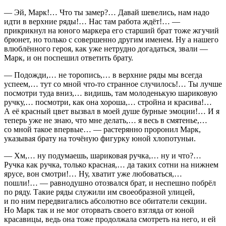
— Эй, Марк!… Что ты замер?… Давай шевелись, нам надо
идти в верхние ряды!… Нас там работа ждёт!… —
прикрикнул на юного маркера его старший брат тоже жгучий
брюнет, но только с совершенно другим именем. Ну а нашего
влюблённого героя, как уже нетрудно догадаться, звали —
Марк, и он поспешил ответить брату.
— Подожди,… не торопись,… в верхние ряды мы всегда
успеем,… тут со мной что-то странное случилось!… Ты лучше
посмотри туда вниз,… видишь, там молоденькую шариковую
ручку,… посмотри, как она хороша,… стройна и красива!…
А её красный цвет вызвал в моей душе бурные эмоции!… И я
теперь уже не знаю, что мне делать,… я весь в смятенье,…
со мной такое впервые… — растерянно проронил Марк,
указывая брату на точёную фигурку юной хлопотуньи.
— Хм,… ну подумаешь, шариковая ручка,… ну и что?…
Ручка как ручка, только красная,… да таких сотни на нижнем
ярусе, вон смотри!… Ну, хватит уже любоваться,…
пошли!… — равнодушно отозвался брат, и неспешно побрёл
по ряду. Такие ряды служили им своеобразной улицей,
и по ним передвигались абсолютно все обитатели секции.
Но Марк так и не мог оторвать своего взгляда от юной
красавицы, ведь она тоже продолжала смотреть на него, и ей