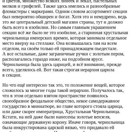
и цветов, множество всяких линеек и лекал, пастельных
мелков и грифелей. Также здесь имелись и разнообразные
фломастеры с маркерами. Одним словом ассортимент секции
был невероятно обширен и богат. Хотя это и немудрено, ведь
это же центральный детский магазин страны, тут и должно
быть всего в изобилии. Но самым главным украшением
секции всё же было не это изобилие, а старинная хрустальная
чернильница имперских времен, которая занимала отдельное
место вверху на стеллаже. Она возвышалась там на всем
отделом, на своём только ей принадлежащем пьедестале.
А все остальные, даже заграничные ручки с золотым пером,
располагались гораздо ниже, на подсобном ярусе.
Чернильница была здесь царицей, и всё внимание, прежде
всего, уделялось ей. Вот такая строгая иерархия царила
в секции.
Но что ещё интересно так это, то положение вещей, которое
сложилось за многие годы такой иерархии. Получалось так,
что в этом отдельно взятом пространстве появилось
своеобразное феодальное общество, некое самодержавное
государство в миниатюре, во главе которого стояла царица,
или даже скорее императрица, Хрустальная Чернильница.
Кстати, на ней даже были нанесены золотые вензеля,
означающие державную корону. Иначе говоря, чернильница
была инкрустирована царской вязью, что придавало ей