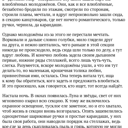
влюблённых молодожёнов. Они, как и все влюблённые,
беззаботно бродили по этажам, смотрели по сторонам,
строили планы, мечтали, и вдруг непроизвольно зашли сюда,
в секцию канцтоваров, где нет ничего романтического, только
ручки, чернила, да карандаши.
Однако молодожёны из-за этого не перестали мечтать.
Ворковали и дальше словно голубки, мило глядели друг
на друга, и нежно шептались, чего раньше в этой секции
никогда не происходило, ведь сюда шли только по делу, а тут
вдруг любовь. И конечно любовь задела своим дыханием
первые, нижние ряды стеллажей, всего лишь чуть-чуть,
слегка. Разумеется, вскоре молодожёны ушли, а что им тут
делать-то, но маленькая, крошечная толика любви,
привнесённая ими, осталась. Она теперь витала тут, ища
к кому бы обратиться, кого задеть и предложить влюбиться.
И это произошло, как говорится, кто ищет, тот всегда найдёт.
Настала ночь. В окнах появилась Луна и звёзды, свет от них
мгновенно озарил всю секцию. К тому же включилось
охранное освещение, тусклое еле заметное, но и его хватало,
чтоб жизнь в секции вновь возгоралась. Опять зашевелились
одноцветные шариковые ручки и простые карандаши, у них
была своя работа, они наводили порядок на стеллажах, ведь
кое-где за день скапливалась пыль и грязь, которую не могли