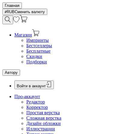
Главная
RUB
Сменить валюту
Магазин
Импринты
Бестселлеры
Бесплатные
Скидки
Подборки
Автору
Войти в аккаунт
Про-аккаунт
Редактор
Корректор
Простая верстка
Сложная верстка
Дизайн обложки
Иллюстрации