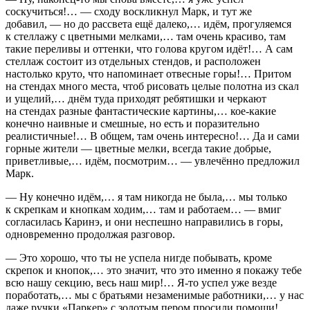
соскучиться!… — сходу воскликнул Марк, и тут же
добавил, — но до рассвета ещё далеко,… идём, прогуляемся
к стеллажу с цветными мелками,… там очень красиво, там
такие переливы и оттенки, что голова кругом идёт!… А сам
стеллаж состоит из отдельных стендов, и расположен
настолько круто, что напоминает отвесные горы!… Притом
на стендах много места, чтоб рисовать целые полотна из скал
и ущелий,… днём туда приходят ребятишки и черкают
на стендах разные фантастические картины,… кое-какие
конечно наивные и смешные, но есть и поразительно
реалистичные!… В общем, там очень интересно!… Да и сами
горные жители — цветные мелки, всегда такие добрые,
приветливые,… идём, посмотрим… — увлечённо предложил
Марк.
— Ну конечно идём,… я там никогда не была,… мы только
к скрепкам и кнопкам ходим,… там и работаем… — вмиг
согласилась Каринэ, и они неспешно направились в горы,
одновременно продолжая разговор.
— Это хорошо, что ты не успела нигде побывать, кроме
скрепок и кнопок,… это значит, что это именно я покажу тебе
всю нашу секцию, весь наш мир!… Я-то успел уже везде
поработать,… мы с братьями незаменимые работники,… у нас
даже ручки «Паркер» с золотым пером просили помощи!…