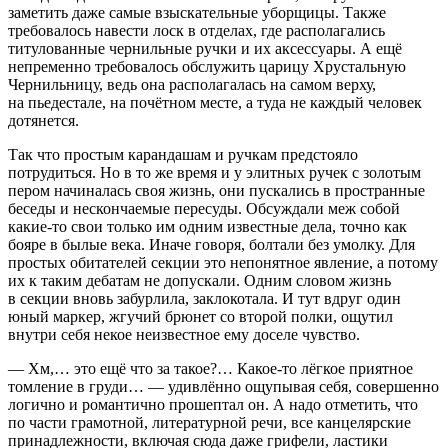
заметить даже самые взыскательные уборщицы. Также
требовалось навести лоск в отделах, где располагались
титулованные чернильные ручки и их аксессуары. А ещё
непременно требовалось обслужить царицу Хрустальную
Чернильницу, ведь она располагалась на самом верху,
на пьедестале, на почётном месте, а туда не каждый человек
дотянется.
Так что простым карандашам и ручкам предстояло
потрудиться. Но в то же время и у элитных ручек с золотым
пером начиналась своя жизнь, они пускались в пространные
беседы и нескончаемые пересуды. Обсуждали меж собой
какие-то свои только им одним известные дела, точно как
бояре в былые века. Иначе говоря, болтали без умолку. Для
простых обитателей секции это непонятное явление, а потому
их к таким дебатам не допускали. Одним словом жизнь
в секции вновь забурлила, заклокотала. И тут вдруг один
юный маркер, жгучий брюнет со второй полки, ощутил
внутри себя некое неизвестное ему доселе чувство.
— Хм,… это ещё что за такое?… Какое-то лёгкое приятное
томление в груди… — удивлённо ощупывая себя, совершенно
логично и романтично прошептал он. А надо отметить, что
по части грамотной, литературной речи, все канцелярские
принадлежности, включая сюда даже грифели, ластики