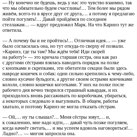
— Ну конечно не будешь, ведь у нас это чувство взаимно, так
что мы обязательно будем счастливы!… Тем более мы рядом
живём, всего-то в ярусе друг от друга,… а потому я предлагаю
пойти погулять!… Давай пройдёмся по соседним
стеллажам… — вдруг предложил Марк. На что Каринэ тут же
ответила.
— А почему бы и не пройтись!… Отличная идея… — уже
было согласилась она, но тут откуда-то сверху её позвали.
«Каринэ, где ты там? Мы ждём тебя! Иди скорей
на работу!» — это кричала старшая сестра, она как раз
с другими сёстрами взялась наводить порядок на полке
с кнопками и скрепками, эти обитатели секции были здесь
навроде кошечек и собак: одни сильно крепились к чему-либо,
словно кусачие бульдоги, а другие своим острыми кончиками
кололи, словно кошечки коготками. У них на полке после
рабочего дня вечно творился страшный кавардак, и их
приходилось вновь рассаживать по коробочкам, убираться,
а некоторых следовало и выгуливать. В общем, работы
хватало, и поэтому Каринэ не могла отказать сёстрам.
— Ой,… ну ты слышал?… Меня сёстры зовут,… и,
к сожалению, мне надо идти,… давай чуть позже погуляем,
когда начнёт светать,… и мы успеем вдоволь наговориться!…
Ладно?… — мигом запросила она.