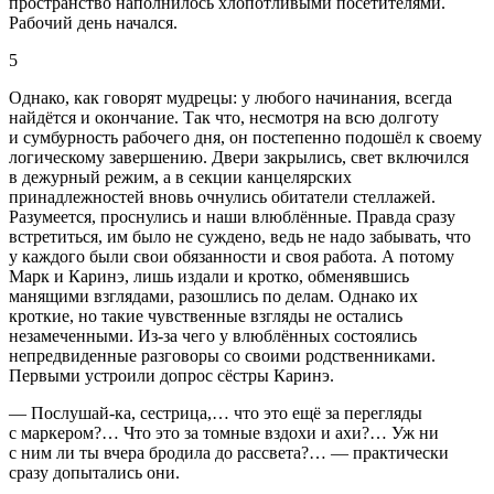
пространство наполнилось хлопотливыми посетителями.
Рабочий день начался.
5
Однако, как говорят мудрецы: у любого начинания, всегда
найдётся и окончание. Так что, несмотря на всю долготу
и сумбурность рабочего дня, он постепенно подошёл к своему
логическому завершению. Двери закрылись, свет включился
в дежурный режим, а в секции канцелярских
принадлежностей вновь очнулись обитатели стеллажей.
Разумеется, проснулись и наши влюблённые. Правда сразу
встретиться, им было не суждено, ведь не надо забывать, что
у каждого были свои обязанности и своя работа. А потому
Марк и Каринэ, лишь издали и кротко, обменявшись
манящими взглядами, разошлись по делам. Однако их
кроткие, но такие чувственные взгляды не остались
незамеченными. Из-за чего у влюблённых состоялись
непредвиденные разговоры со своими родственниками.
Первыми устроили допрос сёстры Каринэ.
— Послушай-ка, сестрица,… что это ещё за перегляды
с маркером?… Что это за томные вздохи и ахи?… Уж ни
с ним ли ты вчера бродила до рассвета?… — практически
сразу допытались они.