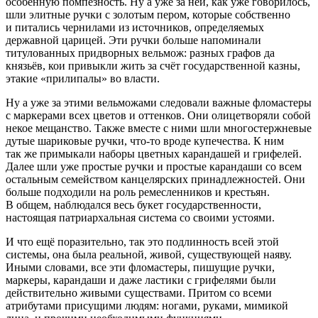
особенную помпезность. Ну а уже за ней, как уже говорилось,
шли элитные ручки с золотым пером, которые собственно
и питались чернилами из источников, определяемых
державной царицей. Эти ручки больше напоминали
титулованных придворных вельмож: разных графов да
князьёв, кои привыкли жить за счёт государственной казны,
этакие «прилипалы» во власти.
Ну а уже за этими вельможами следовали важные фломастеры
с маркерами всех цветов и оттенков. Они олицетворяли собой
некое мещанство. Также вместе с ними шли многостержневые
дутые шариковые ручки, что-то вроде купечества. К ним
так же примыкали наборы цветных карандашей и грифелей.
Далее шли уже простые ручки и простые карандаши со всем
остальным семейством канцелярских принадлежностей. Они
больше подходили на роль ремесленников и крестьян.
В общем, наблюдался весь букет государственности,
настоящая патриархальная система со своими устоями.
И что ещё поразительно, так это подлинность всей этой
системы, она была реальной, живой, существующей наяву.
Иными словами, все эти фломастеры, пишущие ручки,
маркеры, карандаши и даже ластики с грифелями были
действительно живыми существами. Притом со всеми
атрибутами присущими людям: ногами, руками, мимикой