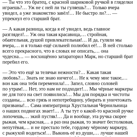
— Ты что это братец, с красной шариковой ручкой в гляделки
играешь?… Уж не с ней ли ты гуляешь?… Только вчера
увидел, а уже знакомство завёл!… Не быстро ли?… —
упрекнул его старший брат.
— А какая разница, когда я её увидел, ведь главное
разглядел!… Уж она такая красавица,… стройная,
обаятельная, душой привлекательная!… И да, гуляли мы
вчера,… и я только ещё сильней полюбил её!… В ней столько
всего прекрасного, что в словах не описать,… она
чудесна… — восхищённо затараторил Марк, но старший брат
перебил его.
— Это что ещё за телячьи нежности?… Какая такая
любовь?… Знать не знаю ничего!… Не к чему мне такое,…
вон как она тебя переменила!… Запел, словно соловей
по утрам!… Нет, это нам не подходит!… Мы чёрные маркеры
не для того на свет появились!… Мы для порядка и чистоты
созданы,… всю грязь и непотребщину, убирать и уничтожать
призваны!… Сама императрица Хрустальная Чернильница
о наших подвигах знает!… А ты тут о какой-то красной ручке
лопочешь,… экий пустяк!… Да и вообще, эта ручка скорее
рыжая, чем красная,… а раз она рыжая, то значит бестолковая,
непутёвая,… и не престало тебе, гордому чёрному маркеру,
с рыжухой водиться!… Выкинь её из души,… лучше нашей