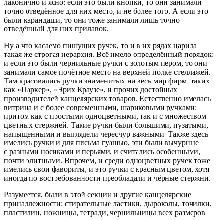
лаконично и ясно: если это были кнопки, то они занимали
точно отведённое для них место, и не более того. А если это
были карандаши, то они тоже занимали лишь точно
отведённый для них прилавок.
Ну а что касаемо пишущих ручек, то и в их рядах царила
такая же строгая иерархия. Всё имело определённый порядок:
и если это были чернильные ручки с золотым пером, то они
занимали самое почётное место на верхней полке стеллажей.
Там к
расов
ались ручки знаменитых на весь мир фирм, таких
как «Паркер», «Эрих Краузе», и прочих достойных
производителей канцелярских товаров. Естественно имелась
витрина и с более современными, шариковыми ручками:
притом как с простыми одноцветными, так и с множеством
цветных стержней. Такие ручки были большими, пузатыми,
напыщенными и выглядели чересчур важными. Также здесь
имелись ручки и для письма гуашью, эти были вычурные
с разными носиками и перьями, и считались особенными,
почти элитными. Впрочем, и среди одноцветных ручек тоже
имелись свои фавориты, и это ручки с красным цветом, хотя
иногда по востребованности преобладали и чёрные стержни.
Разумеется, были в этой секции и другие канцелярские
принадлежности: стирательные ластики, дыроколы, точилки,
пластилин, ножницы, тетради, чернильницы всех размеров