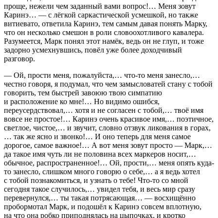
проще, нежели чем заданный вами вопрос!… Меня зовут
Каринэ… — с лёгкой саркастической усмешкой, но также
витиевато, ответила Каринэ, тем самым давая понять Марку,
что он несколько смешон в роли словоохотливого кавалера.
Разумеется, Марк понял этот намёк, ведь он не глуп, и тоже
задорно усмехнувшись, повёл уже более доходчивый
разговор.
— Ой, прости меня, пожалуйста,… что-то меня занесло,…
честно говоря, я подумал, что чем замысловатей стану с тобой
говорить, тем быстрей завоюю твою симпатию
и расположение ко мне!… Но видимо ошибся,
переусердствовал,… хотя и не согласен с тобой,… твоё имя
вовсе не простое!… Каринэ очень красивое имя,… поэтичное,
светлое, чистое,… и звучит, словно отзвук ликования в горах,
… так же ясно и звонко!… И оно теперь для меня самое
дорогое, самое важное!… А вот меня зовут просто — Марк,…
да такое имя чуть ли не половина всех маркеров носит,…
обычное, распространенное!… Ой, прости,… меня опять куда-
то занесло, слишком много говорю о себе,… а я ведь хотел
с тобой познакомиться, и узнать о тебе! Что-то со мной
сегодня такое случилось,… увидел тебя, и весь мир сразу
перевернулся,… ты такая потрясающая… — восхищённо
пробормотал Марк, и подошёл к Каринэ совсем вплотную,
на что она робко приподнялась на цыпочках, и кротко