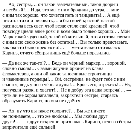
— Ах, сёстры,… он такой замечательный, такой добрый
и весёлый!… И да, это мы с ним бродили до утра,… мне
с ним так хорошо, что хочется петь и танцевать!… А ещё
писать стихи и рисовать,… я бы своей красной пастой
расписала весь свет, чтоб везде стало ещё красивей, чтоб
повсюду цвели алые розы и всем было только хорошо!… Мой
Марк такой чудесный, такой обаятельный, что я готова связать
с ним всю свою жизнь без остатка!… Вы только представьте,
как бы это было прекрасно!… — мечтательно отозвалась
Каринэ, отчего сёстры лишь ещё больше поразились.
— Да как же так-то!?… Ведь он чёрный маркер,… вороной,
словно смоль!… Самый жгучий брюнет из клана
фломастеров, а они ой какие заносчивые строптивцы
и чванливые гордецы!… Ой, сестрёнка, не будет тебе с ним
счастья, ведь у него чёрная душа!… Брось его, отрекись!… Ну,
погуляли разок, и хватит!… Не к добру эта ваша встреча!… —
чуть ли не хором загалдели, закряхтели сёстры, стараясь
образумить Каринэ, но она не сдаётся.
— Ах, ну что вы такое говорите?… Вы же ничего
не понимаете,… это же любовь!… Мы любим друг
друга!… — вдруг искренне призналась Каринэ, отчего сёстры
запричитали ещё сильней.