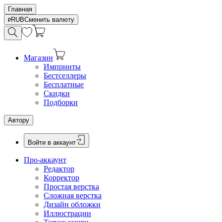
Главная
RUB
Сменить валюту
Магазин
Импринты
Бестселлеры
Бесплатные
Скидки
Подборки
Автору
Войти в аккаунт
Про-аккаунт
Редактор
Корректор
Простая верстка
Сложная верстка
Дизайн обложки
Иллюстрации