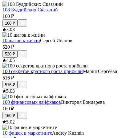
108 Буддийских Сказаний
160
₽
160
₽
3.0
3
10 шагов к жизни
Сергей Иванов
520
₽
520
₽
4.0
5
100 секретов кратного роста прибыли
Мария Сергеева
516
₽
516
₽
5.0
3
100 финансовых лайфхаков
Виктория Бондарева
160
₽
160
₽
5.0
2
10 фишек в маркетинге
Andrey Kuzmin