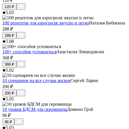
120
₽
120
₽
5.0
3
100 рецептов для аэрогриля: вкусно и легко
Наталья Бибекина
288
₽
288
₽
5.0
8
100+ способов успокоиться
Анастасия Левандовски
368
₽
368
₽
5.0
2
10 сценариев на все случаи жизни
Сергей Ларин
200
₽
200
₽
5.0
5
10 уроков БДСМ для скромницы
Домино Грэй
96
₽
96
₽
5.0
3