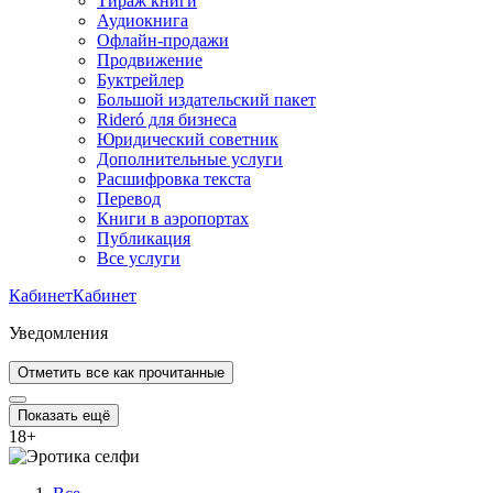
Тираж книги
Аудиокнига
Офлайн-продажи
Продвижение
Буктрейлер
Большой издательский пакет
Rideró для бизнеса
Юридический советник
Дополнительные услуги
Расшифровка текста
Перевод
Книги в аэропортах
Публикация
Все услуги
Кабинет
Кабинет
Уведомления
Отметить все как прочитанные
Показать ещё
18
+