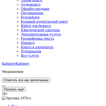
Тираж книги
Аудиокнига
Офлайн-продажи
Продвижение
Буктрейлер
Большой издательский пакет
Rideró для бизнеса
Юридический советник
Дополнительные услуги
Расшифровка текста
Перевод
Книги в аэропортах
Публикация
Все услуги
Кабинет
Кабинет
Уведомления
Отметить все как прочитанные
Показать ещё
18
+