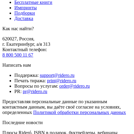
Бесплатные книги
Импринты
Подборки
Доставка
Как нас найти?
620027
,
Россия
,
г. Екатеринбург, а/я 313
Контактный телефон
:
8 800 500 11 67
Написать нам
Поддержка
:
support@ridero.ru
Печать тиража
:
print@ridero.ru
Вопросы по услугам
:
order@ridero.ru
PR
:
pr@ridero.ru
Предоставляя персональные данные по указанным
контактным данным, вы даёте своё согласие на условиях,
определенных
Политикой обработки персональных данных
Последние новости
Плюсы Rideró, ISBN в подарок, буктрейлеры, вебинары