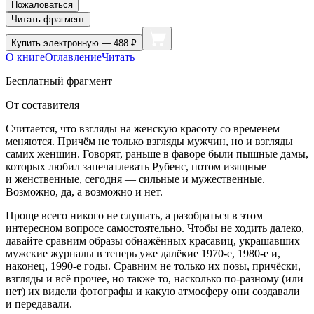
Пожаловаться
Читать фрагмент
Купить
электронную — 488 ₽
О книге
Оглавление
Читать
Бесплатный фрагмент
От составителя
Считается, что взгляды на женскую красоту со временем
меняются. Причём не только взгляды мужчин, но и взгляды
самих женщин. Говорят, раньше в фаворе были пышные дамы,
которых любил запечатлевать Рубенс, потом изящные
и женственные, сегодня — сильные и мужественные.
Возможно, да, а возможно и нет.
Проще всего никого не слушать, а разобраться в этом
интересном вопросе самостоятельно. Чтобы не ходить далеко,
давайте сравним образы обнажённых красавиц, украшавших
мужские журналы в теперь уже далёкие 1970-е, 1980-е и,
наконец, 1990-е годы. Сравним не только их позы, причёски,
взгляды и всё прочее, но также то, насколько по-разному (или
нет) их видели фотографы и какую атмосферу они создавали
и передавали.