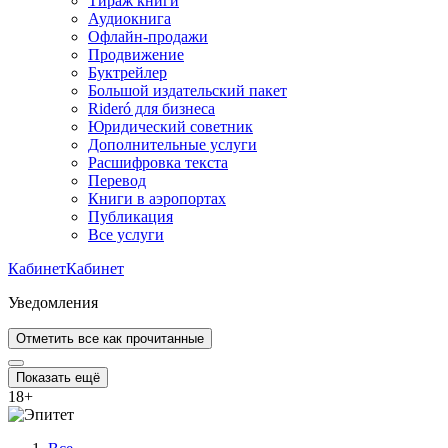
Тираж книги
Аудиокнига
Офлайн-продажи
Продвижение
Буктрейлер
Большой издательский пакет
Rideró для бизнеса
Юридический советник
Дополнительные услуги
Расшифровка текста
Перевод
Книги в аэропортах
Публикация
Все услуги
Кабинет
Кабинет
Уведомления
Отметить все как прочитанные
Показать ещё
18
+