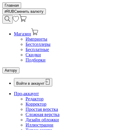
Главная
RUB
Сменить валюту
Магазин
Импринты
Бестселлеры
Бесплатные
Скидки
Подборки
Автору
Войти в аккаунт
Про-аккаунт
Редактор
Корректор
Простая верстка
Сложная верстка
Дизайн обложки
Иллюстрации