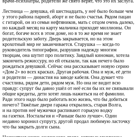
врачи-психиатры, родители же свято верят, что это их заслуга.
Лестница — девушка, ей шестнадцать, у неё было больше чем
у этого района парней,
аборт
и не было счастья. Рядом пацан
с гитарой, он из семьи нефтяников, мать с отцом очень далеко,
но каждый месяц на карту мальчика приходят миллионы. Он
богат, богаче всех в этом доме, но в то же время не знает
родительскую заботу. Дверь закрывается, но на этом
крохотный мир не заканчивается. Старушка — когда-то
руководитель типографии, разрушив надежду многим
творцам, она шутит про политику. Заядлый киноман, хотела
закончить режиссуру, но ей отказали, так как нечего было
рождаться девушкой. Сейчас она рассказывает новую серию
«Дом 2» во всех красках. Другая рабочая. Она и муж, её дети
и родители — династия на заводе кабеля. Она думает что
счастлива, рядом дети, рядом муж. Но она не видит всю
правду: супруг бы давно ушёл от неё если бы их не связывали
общие кредиты, дети хотят лишь нажиться на её фамилии.
Ради этого надо было работать всю жизнь, что бы добиться
ничего? Тяжёлые двери гаража открылись, старая Волга,
и на против неё мужички распивают горькую водку
на газетки. Ностальгия и «Раньше было лучше». Один
недавно хоронил супругу, другой продал любимую ласточку
что бы закрыть долги сына.