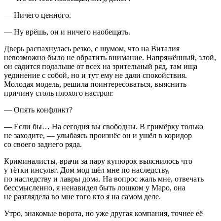
— Ничего ценного.
— Ну врёшь, он и ничего наобещать.
Дверь распахнулась резко, с шумом, что на Виталия
невозможно было не обратить внимание. Напряжённый, злой,
он садится подальше от всех на зрительный ряд, там ища
уединение с собой, но и тут ему не дали спокойствия.
Молодая модель, решила поинтересоваться, выяснить
причину столь плохого настроя:
— Опять конфликт?
— Если бы… На сегодня вы свободны. В гримёрку только
не заходите, — улыбаясь произнёс он и ушёл в коридор
со своего заднего ряда.
Криминалисты, врачи за пару купюрок выяснилось что
у тётки инсульт. Дом мод шёл мне по наследству,
по наследству и лавры дома. На вопрос жаль мне, отвечать
бессмысленно, я ненавидел быть лошком у Маро, она
не разглядела во мне того кто я на самом деле.
Утро, знакомые ворота, но уже другая компания, точнее её