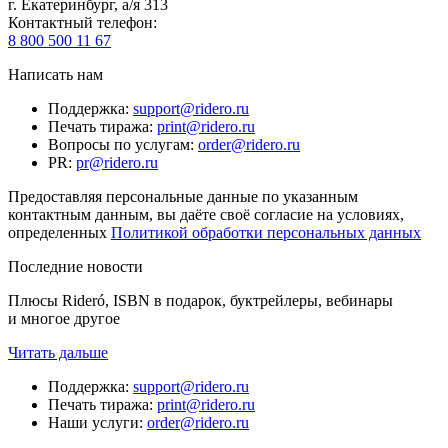
г. Екатеринбург, а/я 313
Контактный телефон
:
8 800 500 11 67
Написать нам
Поддержка
:
support@ridero.ru
Печать тиража
:
print@ridero.ru
Вопросы по услугам
:
order@ridero.ru
PR
:
pr@ridero.ru
Предоставляя персональные данные по указанным
контактным данным, вы даёте своё согласие на условиях,
определенных
Политикой обработки персональных данных
Последние новости
Плюсы Rideró, ISBN в подарок, буктрейлеры, вебинары
и многое другое
Читать дальше
Поддержка
:
support@ridero.ru
Печать тиража
:
print@ridero.ru
Наши услуги
:
order@ridero.ru