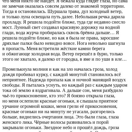
что меня никто не найдёт. Я бежала куда глядят глаза, но сама
не замечая оказалась совсем далеко от знакомой территории.
Тогда я остановилась. Шуршала трава, дул холодный ветер,
и только луна освещала путь далее. Небольшая речка дарила
прохладу. Я решила подойти ближе, туда где недавно снесло
мост. Лунный свет создавал красивую дорожку на водной
глади, вода журча пробиралась сквозь брёвна дальше… Я
решила подойти ближе, но как я была не права, заросшие
дряхлые палки было невидно вовсе. Нога невольно шагнула
в пропасть. Меня встретили жёсткие камни берега
и обжигающе холодная вода. Ветер перешёл в бурю, только
этого не хватало, я далеко от городка, в яме и по уши в иле…
Промелькнула молния и как на зло началась гроза, холод
дождя пробивал курку, с каждой минутой становилось всё
неприятнее. Надежда пропала как и ночной манящий воздух
свободы. Я пыталась уснуть, но каждый раз с каждым ударом
тока об землю я вздрагивала. А дальше сон, меня разбудило
чьё-то прикосновение, кто это? Я боязно открыла глаза,
но меня ослепили красные огоньки, я слышала приятное
урчание огромной кошки, меня грели её прикосновения,
красные огоньки ни на минуту не угасали, разгорелись
больше, виднелись очертания лица. Это были глаза, глаза
женского лика. Чёрные волосы развивались и порой
закрывали огоньки. Звездное небо и прошёл дождь, гроза