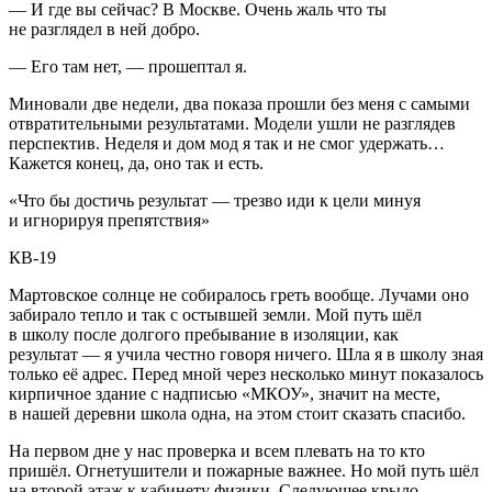
— И где вы сейчас? В Москве. Очень жаль что ты
не разглядел в ней добро.
— Его там нет, — прошептал я.
Миновали две недели, два показа прошли без меня с самыми
отвратительными результатами. Модели ушли не разглядев
перспектив. Неделя и дом мод я так и не смог удержать…
Кажется конец, да, оно так и есть.
«Что бы достичь результат — трезво иди к цели минуя
и игнорируя препятствия»
КВ-19
Мартовское солнце не собиралось греть вообще. Лучами оно
забирало тепло и так с остывшей земли. Мой путь шёл
в школу после долгого пребывание в изоляции, как
результат — я учила честно говоря ничего. Шла я в школу зная
только её адрес. Перед мной через несколько минут показалось
кирпичное здание с надписью «МКОУ», значит на месте,
в нашей деревни школа одна, на этом стоит сказать спасибо.
На первом дне у нас проверка и всем плевать на то кто
пришёл. Огнетушители и пожарные важнее. Но мой путь шёл
на второй этаж к кабинету физики. Следующее крыло