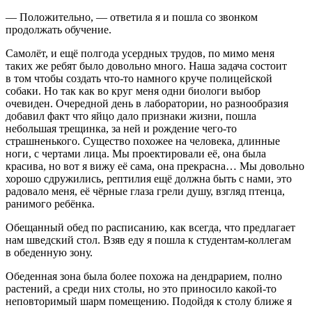
— Положительно, — ответила я и пошла со звонком
продолжать обучение.
Самолёт, и ещё полгода усердных трудов, по мимо меня
таких же ребят было довольно много. Наша задача состоит
в том чтобы создать что-то намного круче полицейской
собаки. Но так как во круг меня одни биологи выбор
очевиден. Очередной день в лаборатории, но разнообразия
добавил факт что яйцо дало признаки жизни, пошла
небольшая трещинка, за ней и рождение чего-то
страшненького. Существо похожее на человека, длинные
ноги, с чертами лица. Мы проектировали её, она была
красива, но вот я вижу её сама, она прекрасна… Мы довольно
хорошо сдружились, рептилия ещё должна быть с нами, это
радовало меня, её чёрные глаза грели душу, взгляд птенца,
ранимого ребёнка.
Обещанный обед по расписанию, как всегда, что предлагает
нам шведский стол. Взяв еду я пошла к студентам-коллегам
в обеденную зону.
Обеденная зона была более похожа на дендрарием, полно
растений, а среди них столы, но это приносило какой-то
неповторимый шарм помещению. Подойдя к столу ближе я