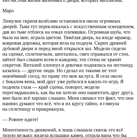
Несчастная жизнь маленького двора, которых миллионы.
Маро
Лимузин скрипя колёсами остановился около огромных
дверей. Тьма тут перекликалась с искусственным освещением,
дав во тьме отблеск на очках племяшки. Огромная шуба, что
была на мне, играла цветом. Тяжёлая дверь, на входе мрамор,
ковровая дорожка, которая вела на подиум. Скрип древней
дубовой двери и перед мной открылся зал. Модели сидели
на сценке, сплетничали, шептались, смех отражался от стен,
шёпот был слышен всем и каждому, эти стены не хранят
секретов. Виталий хлопнул и девочки поднялись на лестницу,
казалось — другие люди. Но сделал их такими не этот
никчёмный сосед, по праву это моя заслуга. Я села около
с бокалом вина, мой друг уже рубился в какую-то игру. Я
подняла глаза — край сцены, поворот, модели
переглядывались, как бы ни хотели они нашептать друг другу,
мне было всё хорошо слышно. Меня смешил тот факт, что они
наивно думают что всё, что в их кругу тайно, я глянула
на сплетницу и прикрикнула.
— Ровнее идите!
Монотонность движений, я лишь слышала сквозь это всё
тихую музыку, видела вспышки камер, отпила вина что бы