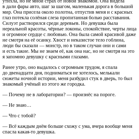
утихла, но не мной страх от новой знакомой. Она видела
в дали фары авто, шаг за шагом, маленькая дорога в большой
мир. Она присела около полотна, отпустив меня и с красных
глаз потекла солёная слеза пропитанная болью расставания.
Силуэт растворился среди деревьев. Но девушка была
нереальной красоты, чёрные локоны, спокойствие, черты лица
и огромное сердце с любовью. Она была самой красивой даже
не смотря на её осанку. Хвост и неказистое тело гоблина,
люди бы сказали — монстр, но в таком случаи они и сами
и есть такие. Мы не знаем её, как она нас, но не смотря на это
я запомню девушку с красными глазами.
Ранее утро, оно выдалось с огромным трудом, я спала
до двенадцати дня, подниматься не хотелось, мелькали
сюжеты ночной истории, меня разбудил стук в дверь, то был
знакомый учёный из этого же городка.
— Почему не в лаборатории? — произнёс на пороге.
— Не знаю…
— Что с тобой?
— Всё каждым днём больше схожу с ума, вчера вообще меня
спасла какая-то девушка.