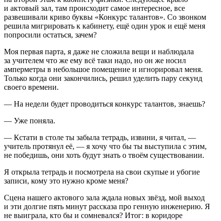
и актовый зал, там происходит самое интересное, все
развешивали криво буквы «Конкурс талантов». Со звонком
решила мигрировать к кабинету, ещё один урок и ещё меня
попросили остаться, зачем?
Моя первая парта, я даже не сложила вещи и наблюдала
за учителем что же ему всё таки надо, но он же носил
амперметры в небольшое помещение и игнорировал меня.
Только когда они закончились, решил уделить пару секунд
своего времени.
— На недели будет проводиться конкурс талантов, знаешь?
— Уже поняла.
— Кстати в столе ты забыла тетрадь, извини, я читал, —
учитель протянул её, — я хочу что бы ты выступила с этим,
не победишь, они хоть будут знать о твоём существовании.
Я открыла тетрадь и посмотрела на свои скупые и убогие
записи, кому это нужно кроме меня?
Сцена нашего актового зала ждала новых звёзд, мой выход
и эти долгие пять минут рассказа про генную инженерию. Я
не выиграла, кто бы и сомневался? Итог: в коридоре