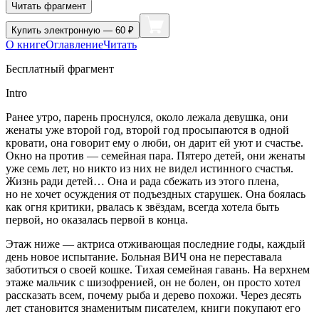
Читать фрагмент
Купить
электронную — 60 ₽
О книге
Оглавление
Читать
Бесплатный фрагмент
Intro
Ранее утро, парень проснулся, около лежала девушка, они
женаты уже второй год, второй год просыпаются в одной
кровати, она говорит ему о люби, он дарит ей уют и счастье.
Окно на против — семейная пара. Пятеро детей, они женаты
уже семь лет, но никто из них не видел истинного счастья.
Жизнь ради детей… Она и рада сбежать из этого плена,
но не хочет осуждения от подъездных старушек. Она боялась
как огня критики, рвалась к звёздам, всегда хотела быть
первой, но оказалась первой в конца.
Этаж ниже — актриса отживающая последние годы, каждый
день новое испытание. Больная ВИЧ она не переставала
заботиться о своей кошке. Тихая семейная гавань. На верхнем
этаже мальчик с шизофренией, он не болен, он просто хотел
рассказать всем, почему рыба и дерево похожи. Через десять
лет становится знаменитым писателем, книги покупают его