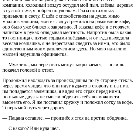
компании, холодный воздух остудил мой пыл, звёзды, деревья
в густой тьме, я побрёл по улочкам. Глаза потихоньку
привыкли к свету. Я шёл с спокойствием на душе, мимо
мчались машины, мой взгляд устремился на рамдомное кафе,
оно было уже близко к закрытию. Я заказал кофе и с горячем
напитком в руках оглядывал местность. Напротив была какая-
то гостиница с пятью гордыми звёздами, и от туда выходила
весёлая компашка, я не переставал следить за ними, это было
единственным моим развлечением здесь. Но мою идиллию
мыслей нарушила официантка.
— Мужчина, мы через пять минут закрываемся, — я лишь
покачал головой в ответ.
Продолжил наблюдать за происходящим по ту сторону стекла,
через время увидел что они идут куда-то в сторону и на путь
им попадается мальчишка, я видел его страх перед ними,
но пьяные друзья не смогли обделить себя возможности
высмеять его. Я же поставил кружку и положил сотку за кофе.
Теперь мой путь через дорогу.
— Пацана оставьте, — произнёс я стоя на против обидчика.
— С какого? Иди куда шёл.