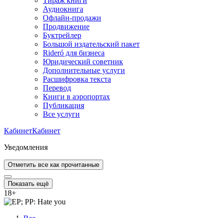
Тираж книги
Аудиокнига
Офлайн-продажи
Продвижение
Буктрейлер
Большой издательский пакет
Rideró для бизнеса
Юридический советник
Дополнительные услуги
Расшифровка текста
Перевод
Книги в аэропортах
Публикация
Все услуги
Кабинет
Кабинет
Уведомления
Отметить все как прочитанные
Показать ещё
18
+