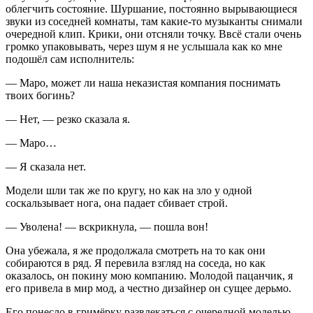
облегчить состояние. Шуршание, постоянно вырывающиеся
звуки из соседней комнаты, там какие-то музыканты снимали
очередной клип. Крики, они отсняли точку. Ввсё стали очень
громко упаковывать, через шум я не услышала как ко мне
подошёл сам исполнитель:
— Маро, может ли наша неказистая компания поснимать
твоих богинь?
— Нет, — резко сказала я.
— Маро…
— Я сказала нет.
Модели шли так же по кругу, но как на зло у одной
соскальзывает нога, она падает сбивает строй.
— Уволена! — вскрикнула, — пошла вон!
Она убежала, я же продолжала смотреть на то как они
собираются в ряд. Я перевила взгляд на соседа, но как
оказалось, он покину мою компанию. Молодой пацанчик, я
его привела в мир мод, а честно дизайнер он сущее дерьмо.
Его понесло в гримёрку развлекаться с очередной моделью.