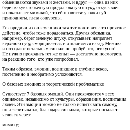
обмениваются звуками и жестами, и вдруг — одна из них
берет какую-то желтую продолговатую штуку, откусывает
и показывает мимикой, что ей нравится: уголки губ
приподняты, глаза сощурены.
Ее сородичи и соплеменники захотят повторить это приятное
действие, чтобы тоже порадоваться. Другая обезьянка,
например, берет зеленую штуку, откусывает, напрягает
верхнюю губу, сморщивается, и отклоняется назад. Мимика
и поза дают остальным сигнал: не пробуй это, невкусно!
Не нужно проходить тот же опыт — достаточно посмотреть
на реакцию того, кто уже попробовал.
Таким образом, эмоции, возникшие в глубине веков,
постепенно и необратимо усложняются.
О базовых эмоциях и теоретической проблематике
Существует 7 базовых эмоций. Они проявляются у всех
одинаково, независимо от культуры, образования, воспитания
людей. Эти эмоции можно не только испытывать самому,
но и «считывать», благодаря сигналам, которые посылает
человек через:
мимику;