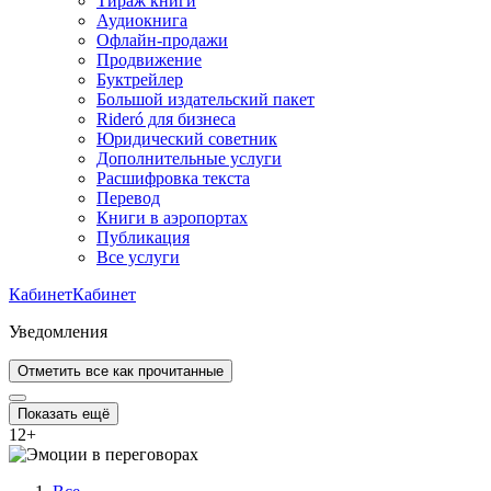
Тираж книги
Аудиокнига
Офлайн-продажи
Продвижение
Буктрейлер
Большой издательский пакет
Rideró для бизнеса
Юридический советник
Дополнительные услуги
Расшифровка текста
Перевод
Книги в аэропортах
Публикация
Все услуги
Кабинет
Кабинет
Уведомления
Отметить все как прочитанные
Показать ещё
12
+