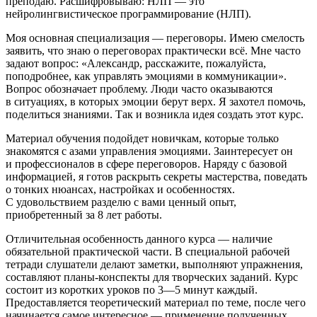
преподаю. Расшифровываю: НЛП — это
нейролингвистическое программирование (НЛП).
Моя основная специализация — переговоры. Имею смелость
заявить, что знаю о переговорах практически всё. Мне часто
задают вопрос: «Александр, расскажите, пожалуйста,
поподробнее, как управлять эмоциями в коммуникации».
Вопрос обозначает проблему. Люди часто оказываются
в ситуациях, в которых эмоции берут верх. Я захотел помочь,
поделиться знаниями. Так и возникла идея создать этот курс.
Материал обучения подойдет новичкам, которые только
знакомятся с азами управления эмоциями. Заинтересует он
и профессионалов в сфере переговоров. Наряду с базовой
информацией, я готов раскрыть секреты мастерства, поведать
о тонких нюансах, настройках и особенностях.
С удовольствием разделю с вами ценный опыт,
приобретенный за 8 лет работы.
Отличительная особенность данного курса — наличие
обязательной практической части. В специальной рабочей
тетради слушатели делают заметки, выполняют упражнения,
составляют планы-конспекты для творческих заданий. Курс
состоит из коротких уроков по 3—5 минут каждый.
Предоставляется теоретический материал по теме, после чего
начинается самое интересное — применение полученных