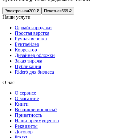
Электронная
200
₽
Печатная
569
₽
Наши услуги
Офлайн-продажи
Простая верстка
Ручная верстка
Буктрейлер
Корректор
Дизайнер обложки
Заказ тиража
Публикация
Rideró для бизнеса
О нас
О сервисе
О магазине
Книги
Возникли вопросы?
Приватность
Наши преимущества
Реквизиты
Договор
llm.txt