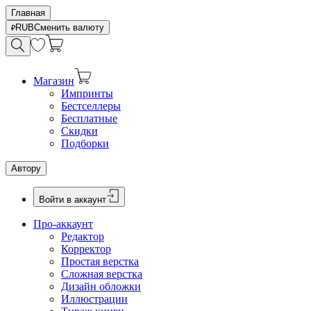
Главная
RUB
Сменить валюту
Магазин
Импринты
Бестселлеры
Бесплатные
Скидки
Подборки
Автору
Войти в аккаунт
Про-аккаунт
Редактор
Корректор
Простая верстка
Сложная верстка
Дизайн обложки
Иллюстрации