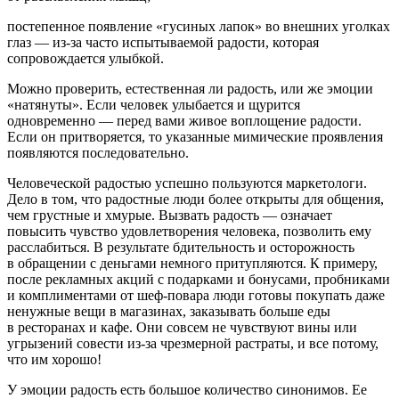
постепенное появление «гусиных лапок» во внешних уголках
глаз — из-за часто испытываемой радости, которая
сопровождается улыбкой.
Можно проверить, естественная ли радость, или же эмоции
«натянуты». Если человек улыбается и щурится
одновременно — перед вами живое воплощение радости.
Если он притворяется, то указанные мимические проявления
появляются последовательно.
Человеческой радостью успешно пользуются маркетологи.
Дело в том, что радостные люди более открыты для общения,
чем грустные и хмурые. Вызвать радость — означает
повысить чувство удовлетворения человека, позволить ему
расслабиться. В результате бдительность и осторожность
в обращении с деньгами немного притупляются. К примеру,
после рекламных акций с подарками и бонусами, пробниками
и комплиментами от шеф-повара люди готовы покупать даже
ненужные вещи в магазинах, заказывать больше еды
в ресторанах и кафе. Они совсем не чувствуют вины или
угрызений совести из-за чрезмерной растраты, и все потому,
что им хорошо!
У эмоции радость есть большое количество синонимов. Ее