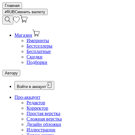
Главная
RUB
Сменить валюту
Магазин
Импринты
Бестселлеры
Бесплатные
Скидки
Подборки
Автору
Войти в аккаунт
Про-аккаунт
Редактор
Корректор
Простая верстка
Сложная верстка
Дизайн обложки
Иллюстрации