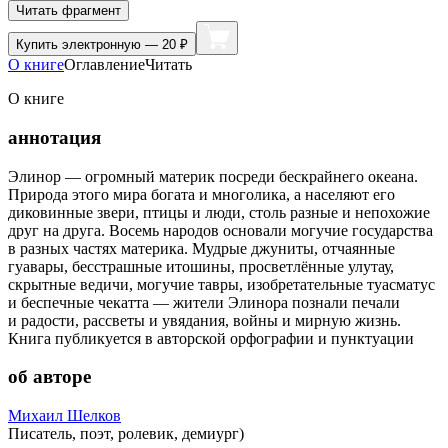
Читать фрагмент
Купить
электронную — 20 ₽
О книге
Оглавление
Читать
О книге
аннотация
Элинор — огромный материк посреди бескрайнего океана.
Природа этого мира богата и многолика, а населяют его
диковинные звери, птицы и люди, столь разные и непохожие
друг на друга. Восемь народов основали могучие государства
в разных частях материка. Мудрые джуниты, отчаянные
гуавары, бесстрашные итошины, просветлённые улутау,
скрытные ведичи, могучие тавры, изобретательные туасматус
и беспечные чекатта — жители Элинора познали печали
и радости, рассветы и увядания, войны и мирную жизнь.
Книга публикуется в авторской орфографии и пунктуации
об авторе
Михаил Шелков
Писатель, поэт, ролевик, демиург)