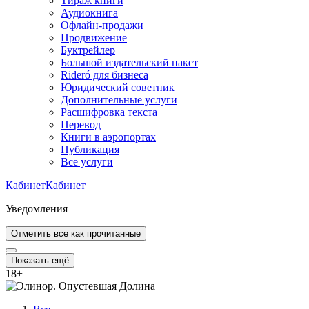
Тираж книги
Аудиокнига
Офлайн-продажи
Продвижение
Буктрейлер
Большой издательский пакет
Rideró для бизнеса
Юридический советник
Дополнительные услуги
Расшифровка текста
Перевод
Книги в аэропортах
Публикация
Все услуги
Кабинет
Кабинет
Уведомления
Отметить все как прочитанные
Показать ещё
18
+