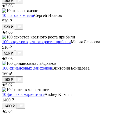
160
₽
3.0
3
10 шагов к жизни
Сергей Иванов
520
₽
520
₽
4.0
5
100 секретов кратного роста прибыли
Мария Сергеева
516
₽
516
₽
5.0
3
100 финансовых лайфхаков
Виктория Бондарева
160
₽
160
₽
5.0
2
10 фишек в маркетинге
Andrey Kuzmin
1400
₽
1400
₽
5.0
4