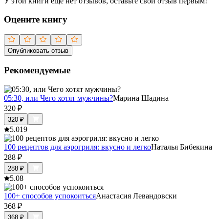
У этой книги ещё нет отзывов, оставьте свой отзыв первым!
Оцените книгу
Опубликовать отзыв
Рекомендуемые
05:30, или Чего хотят мужчины?
Марина Шадина
320
₽
320
₽
5.0
19
100 рецептов для аэрогриля: вкусно и легко
Наталья Бибекина
288
₽
288
₽
5.0
8
100+ способов успокоиться
Анастасия Левандовски
368
₽
368
₽