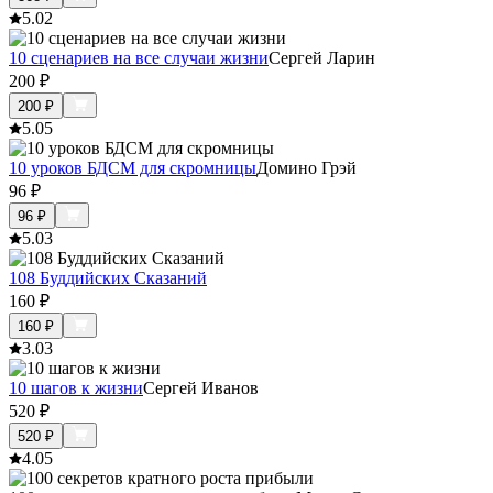
5.0
2
10 сценариев на все случаи жизни
Сергей Ларин
200
₽
200
₽
5.0
5
10 уроков БДСМ для скромницы
Домино Грэй
96
₽
96
₽
5.0
3
108 Буддийских Сказаний
160
₽
160
₽
3.0
3
10 шагов к жизни
Сергей Иванов
520
₽
520
₽
4.0
5