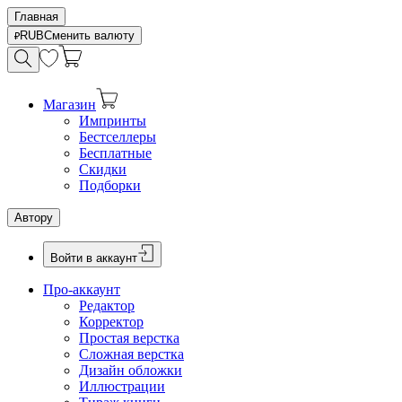
Главная
RUB
Сменить валюту
Магазин
Импринты
Бестселлеры
Бесплатные
Скидки
Подборки
Автору
Войти в аккаунт
Про-аккаунт
Редактор
Корректор
Простая верстка
Сложная верстка
Дизайн обложки
Иллюстрации