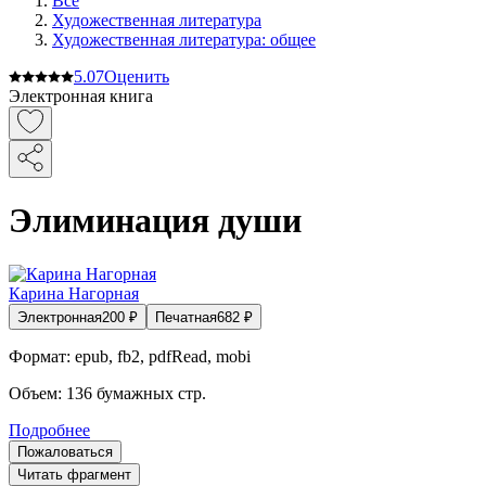
Все
Художественная литература
Художественная литература: общее
5.0
7
Оценить
Электронная книга
Элиминация души
Карина Нагорная
Электронная
200
₽
Печатная
682
₽
Формат:
epub, fb2, pdfRead, mobi
Объем:
136
бумажных стр.
Подробнее
Пожаловаться
Читать фрагмент