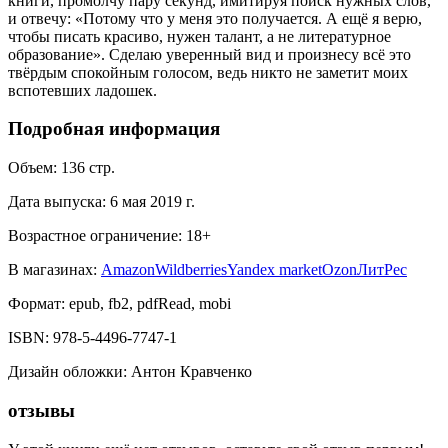
книги, промолчу пару секунд, имитируя поиск нужных слов,
и отвечу: «Потому что у меня это получается. А ещё я верю,
чтобы писать красиво, нужен талант, а не литературное
образование». Сделаю уверенный вид и произнесу всё это
твёрдым спокойным голосом, ведь никто не заметит моих
вспотевших ладошек.
Подробная информация
Объем:
136
стр.
Дата выпуска:
6 мая 2019 г.
Возрастное ограничение:
18
+
В магазинах:
Amazon
Wildberries
Yandex market
Ozon
ЛитРес
Формат:
epub, fb2, pdfRead, mobi
ISBN:
978-5-4496-7747-1
Дизайн обложки
:
Антон Кравченко
отзывы