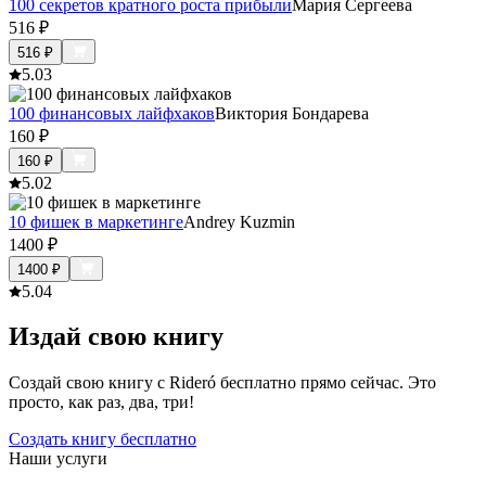
100 секретов кратного роста прибыли
Мария Сергеева
516
₽
516
₽
5.0
3
100 финансовых лайфхаков
Виктория Бондарева
160
₽
160
₽
5.0
2
10 фишек в маркетинге
Andrey Kuzmin
1400
₽
1400
₽
5.0
4
Издай свою книгу
Создай свою книгу с Rideró бесплатно прямо сейчас. Это
просто, как раз, два, три!
Создать книгу бесплатно
Наши услуги