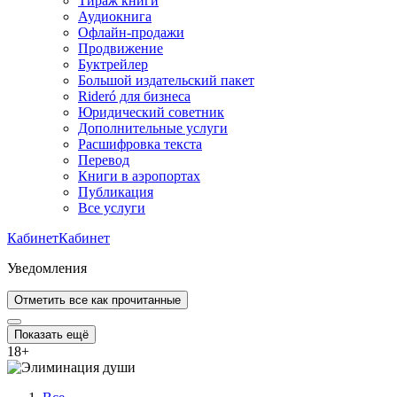
Тираж книги
Аудиокнига
Офлайн-продажи
Продвижение
Буктрейлер
Большой издательский пакет
Rideró для бизнеса
Юридический советник
Дополнительные услуги
Расшифровка текста
Перевод
Книги в аэропортах
Публикация
Все услуги
Кабинет
Кабинет
Уведомления
Отметить все как прочитанные
Показать ещё
18
+