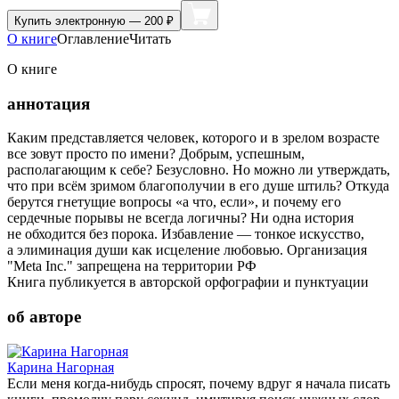
Купить
электронную — 200 ₽
О книге
Оглавление
Читать
О книге
аннотация
Каким представляется человек, которого и в зрелом возрасте
все зовут просто по имени? Добрым, успешным,
располагающим к себе? Безусловно. Но можно ли утверждать,
что при всём зримом благополучии в его душе штиль? Откуда
берутся гнетущие вопросы «а что, если», и почему его
сердечные порывы не всегда логичны? Ни одна история
не обходится без порока. Избавление — тонкое искусство,
а элиминация души как исцеление любовью. Организация
"Meta Inc." запрещена на территории РФ
Книга публикуется в авторской орфографии и пунктуации
об авторе
Карина Нагорная
Если меня когда-нибудь спросят, почему вдруг я начала писать