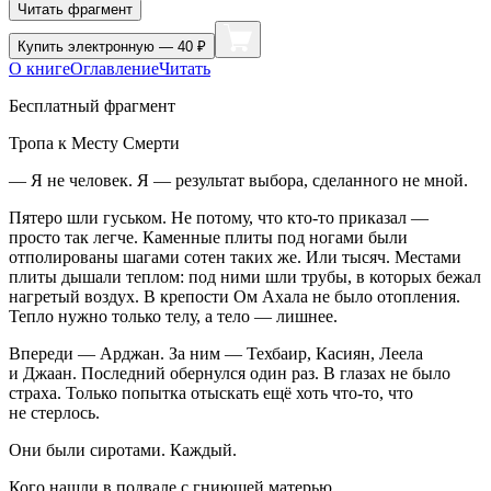
Читать фрагмент
Купить
электронную — 40 ₽
О книге
Оглавление
Читать
Бесплатный фрагмент
Тропа к Месту Смерти
— Я не человек. Я — результат выбора, сделанного не мной.
Пятеро шли гуськом. Не потому, что кто-то приказал —
просто так легче. Каменные плиты под ногами были
отполированы шагами сотен таких же. Или тысяч. Местами
плиты дышали теплом: под ними шли трубы, в которых бежал
нагретый воздух. В крепости Ом Ахала не было отопления.
Тепло нужно только телу, а тело — лишнее.
Впереди — Арджан. За ним — Техбаир, Касиян, Леела
и Джаан. Последний обернулся один раз. В глазах не было
страха. Только попытка отыскать ещё хоть что-то, что
не стерлось.
Они были сиротами. Каждый.
Кого нашли в подвале с гниющей матерью.