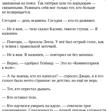
завязанная на поясе. Так пятёрки шли по коридорам —
связанными. Развязать себя мог только тот, кто
боль
ше
не возвращается.
Сегодня — день экзамена. Сегодня — кто-то развяжет.
— Не я жив, — тихо сказал Касиян, тяжело ступая. — Я
назначен.
— Повтори, — бросила Леела. У неё был острый голос, как
у
лезв
ия с правильной заточкой.
— Не я жив. Я назначен, — повторил он без запинки.
— Верно, — одобрил Техбаир. — Это из «Комментариев
к воле».
— А ты знаешь, кто их написал? — спросил Джаан, и в его
голосе было нечто странное: не детство, но ещё не вера.
— Тот, кто перестал дышать.
— Кто оставил тело.
— Кто научился умирать на вдохе, — ответили трое
одновременно. Синхронность — второй признак готовности.