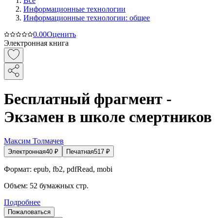
Все
Информационные технологии
Информационные технологии: общее
0.0
0
Оценить
Электронная книга
Бесплатный фрагмент -
Экзамен в школе смертников
Максим Толмачев
Электронная
40
₽
Печатная
517
₽
Формат:
epub, fb2, pdfRead, mobi
Объем:
52
бумажных стр.
Подробнее
Пожаловаться