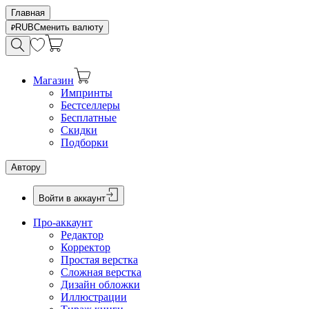
Главная
RUB
Сменить валюту
Магазин
Импринты
Бестселлеры
Бесплатные
Скидки
Подборки
Автору
Войти в аккаунт
Про-аккаунт
Редактор
Корректор
Простая верстка
Сложная верстка
Дизайн обложки
Иллюстрации