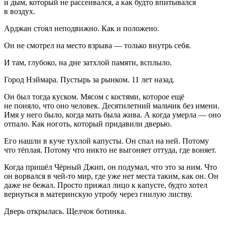
и дым, который не рассеивался, а как будто впитывался
в воздух.
Арджан стоял неподвижно. Как и положено.
Он не смотрел на место взрыва — только внутрь себя.
И там, глубоко, на дне затхлой памяти, всплыло.
Город Нэймара. Пустырь за рынком. 11 лет назад.
Он был тогда куском. Мясом с костями, которое ещё
не поняло, что оно человек. Десят
илетн
ий мальчик без имени.
Имя у него было, когда мать была жива. А когда умерла — оно
отпало. Как ноготь, который придавили дверью.
Его нашли в куче тухлой капусты. Он спал на ней. Потому
что тёплая. Потому что никто не выгоняет оттуда, где воняет.
Когда пришёл Чёрный Джип, он подумал, что это за ним. Что
он ворвался в чей-то мир, где уже нет места таким, как он. Он
даже не бежал. Просто прижал лицо к капусте, будто хотел
вернуться в материнскую утробу через гнилую листву.
Дверь открылась. Щелчок ботинка.