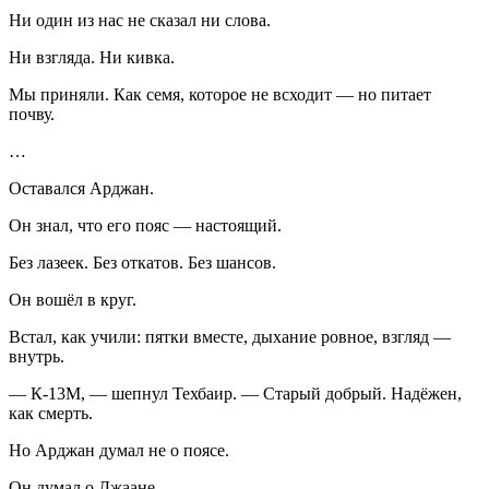
Ни один из нас не сказал ни слова.
Ни взгляда. Ни кивка.
Мы приняли. Как семя, которое не всходит — но питает
почву.
…
Оставался Арджан.
Он знал, что его пояс — настоящий.
Без лазеек. Без откатов. Без ша
нсо
в.
Он вошёл в круг.
Встал, как учили: пятки вместе, дыхание ровное, взгляд —
внутрь.
— К-13М, — шепнул Техбаир. — Старый добрый. Надёжен,
как смерть.
Но Арджан думал не о поясе.
Он думал о Джаане.