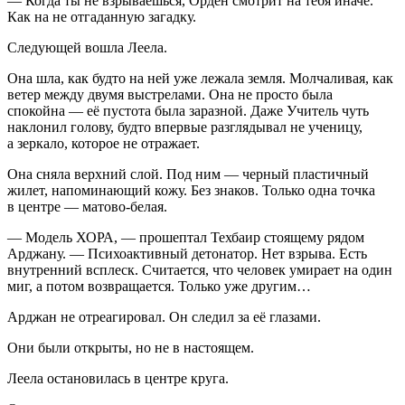
— Когда ты не взрываешься, Орден смотрит на тебя иначе.
Как на не отгаданную загадку.
Следующей вошла Леела.
Она шла, как будто на ней уже лежала земля. Молчаливая, как
ветер между двумя выстрелами. Она не просто была
спокойна — её пустота была заразной. Даже Учитель чуть
наклонил голову, будто впервые разглядывал не ученицу,
а зеркало, которое не отражает.
Она сняла верхний слой. Под ним — черный пластичный
жилет, напоминающий кожу. Без знаков. Только одна точка
в центре — матово-белая.
— Модель ХОРА, — прошептал Техбаир стоящему рядом
Арджану. — Психоактивный
детонатор
. Нет взрыва. Есть
внутренний всплеск. Считается, что человек умирает на один
миг, а потом возвращается. Только уже другим…
Арджан не отреагировал. Он следил за её глазами.
Они были открыты, но не в настоящем.
Леела остановилась в центре круга.