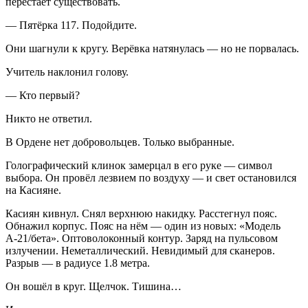
перестаёт существовать.
— Пятёрка 117. Подойдите.
Они шагнули к кругу. Верёвка натянулась — но не порвалась.
Учитель наклонил голову.
— Кто первый?
Никто не ответил.
В Ордене нет добровольцев. Только выбранные.
Голографический клинок замерцал в его руке — символ
выбора. Он провёл
лезв
ием по воздуху — и свет остановился
на Касияне.
Касиян кивнул. Снял верхнюю накидку. Расстегнул пояс.
Обнажил
корпус
. Пояс на нём — один из новых: «Модель
А-21/бета». Оптоволоконный контур. Заряд на пульсовом
излучении. Неметаллический. Невидимый для сканеров.
Разрыв — в радиусе 1.8 метра.
Он вошёл в круг. Щелчок. Тишина…