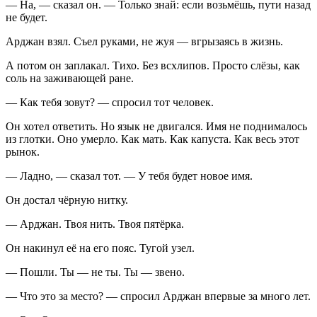
— На, — сказал он. — Только знай: если возьмёшь, пути назад
не будет.
Арджан взял. Съел руками, не жуя — вгрызаясь в жизнь.
А потом он заплакал. Тихо. Без всхлипов. Просто слёзы, как
соль на заживающей ране.
— Как тебя зовут? — спросил тот человек.
Он хотел ответить. Но язык не двигался. Имя не поднималось
из глотки. Оно умерло. Как мать. Как капуста. Как весь этот
рынок.
— Ладно, — сказал тот. — У тебя будет новое имя.
Он достал чёрную нитку.
— Арджан. Твоя нить. Твоя пятёрка.
Он накинул её на его пояс. Тугой узел.
— Пошли. Ты — не ты. Ты — звено.
— Что это за место? — спросил Арджан впервые за много лет.