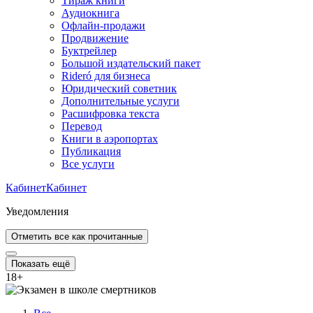
Тираж книги
Аудиокнига
Офлайн-продажи
Продвижение
Буктрейлер
Большой издательский пакет
Rideró для бизнеса
Юридический советник
Дополнительные услуги
Расшифровка текста
Перевод
Книги в аэропортах
Публикация
Все услуги
Кабинет
Кабинет
Уведомления
Отметить все как прочитанные
Показать ещё
18
+