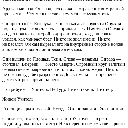
Арджан молчал. Он знал, что слова — отражение внутренней
программы. Чем меньше слов, тем меньше уязвимость.
Он просто шёл. Его рука легонько касалась рукояти Оружия
под плащом. Не хваталась — прикасалась. Имя этого Оружия
он дал ночью, на второй год тренировок, когда впервые
увидел, как умирает брат. Никто не знал имени. Никто
не касался. Он сам вырезал его на внутренней стороне ножен,
а потом засыпал золой и замазал воском.
Они вышли на Площадь Тени. Слева — казармы. Справа —
столовая. Впереди — Место Смерти. Огромный круг, залитый
белым светом, вырезанный в плитах, словно жерло. Никто
не ступал туда без разрешения. До экзамена — запрещено
даже смотреть прямо на него.
На трибуне — Учитель. Не Гуру. Не наставник. Не отец.
Живой Учитель.
Его лицо скрыто маской. Всегда. Это не защита. Это принцип.
Считается, что тот, кто видит лицо Учителя — теряет
индивидуальность навсегда. Не в переносном смысле. Просто