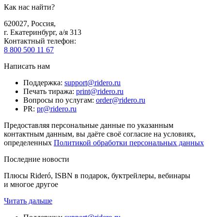
Как нас найти?
620027
,
Россия
,
г. Екатеринбург, а/я 313
Контактный телефон
:
8 800 500 11 67
Написать нам
Поддержка
:
support@ridero.ru
Печать тиража
:
print@ridero.ru
Вопросы по услугам
:
order@ridero.ru
PR
:
pr@ridero.ru
Предоставляя персональные данные по указанным
контактным данным, вы даёте своё согласие на условиях,
определенных
Политикой обработки персональных данных
Последние новости
Плюсы Rideró, ISBN в подарок, буктрейлеры, вебинары
и многое другое
Читать дальше