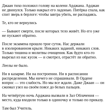
Джаан тихо положил голову на колени Арджана. Арджан
не двинулся. Только накрыл его ладонью. Пятёрка спала, как
спит зверь в берлоге: чтобы завтра убить, не распадаясь.
Те, кто не вернулись
— Бывают смерти, после которых тело живёт. Но его уже
не пускают обратно.
После экзамена прошло трое суток. Нас держали
в изолированном крыле. Никаких заданий, никаких слов.
Только тишина и молитвы очищения. Как будто кто-то
вырезал из нас кусок — и смотрел, отрастёт ли обратно.
Леелы не было.
Ни в казарме. Ни на построении. Ни в расписании
распределения. Мы ничего не спрашивали. В Ордене
вопрос — это слабость. Но мы все ждали. Даже Джаан — он
сжимал узел на своём поясе до белых пальцев.
На четвёртую ночь Арджана вызвали в Зал Облачения —
место, куда входили только в одиночку и только по приказу.
Там был Учитель.