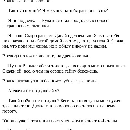
Волька закивал головой.
— Так ты со мной? Я же могу на тебя рассчитывать?
— Я не подведу. — Булатная сталь родилась в голосе
вчерашнего мальчишки.
— Я знаю. Скоро рассвет. Давай сделаем так: Я тут за тебя
покараулю, а ты сбегай домой сестру да отца успокой. Скажи
им, что пока мы живы, их в обиду никому не дадим.
Воевода положил десницу на древко копья.
— Ну и к Варьке забеги тож тогда, все одно мимо помчишься.
Скажи ей, все, о чем на сердце тайну бережёшь.
Волька взглянул в небесно-голубые глаза воина.
— А ежели не по душе ей я?
— Такой орёл и не по душе? Беги, к рассвету ты мне нужен
здесь на стене. Дюжа много ворогов слетелось к нашему
порогу.
Юноша уже летел в низ по ступенькам крепостной стены.