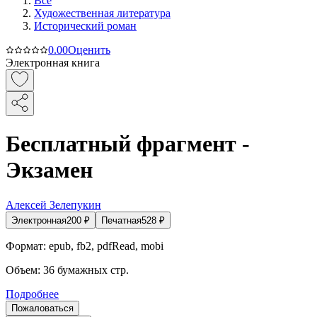
Все
Художественная литература
Исторический роман
0.0
0
Оценить
Электронная книга
Бесплатный фрагмент -
Экзамен
Алексей Зелепукин
Электронная
200
₽
Печатная
528
₽
Формат:
epub, fb2, pdfRead, mobi
Объем:
36
бумажных стр.
Подробнее
Пожаловаться