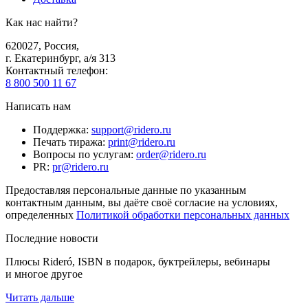
Как нас найти?
620027
,
Россия
,
г. Екатеринбург, а/я 313
Контактный телефон
:
8 800 500 11 67
Написать нам
Поддержка
:
support@ridero.ru
Печать тиража
:
print@ridero.ru
Вопросы по услугам
:
order@ridero.ru
PR
:
pr@ridero.ru
Предоставляя персональные данные по указанным
контактным данным, вы даёте своё согласие на условиях,
определенных
Политикой обработки персональных данных
Последние новости
Плюсы Rideró, ISBN в подарок, буктрейлеры, вебинары
и многое другое
Читать дальше