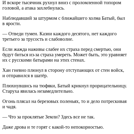
И вскоре тысячник рухнул вниз с проломленной топором
головой, а атака захлебнулась.
Наблюдавший за штурмом с ближайшего холма Батый, был
в ярости.
— Отведи тумен. Казни каждого десятого, нет каждого
третьего за трусость и слабоволие.
Если жажда наживы слабее их страха перед смертью, они
будут биться из-за страха умереть. Может быть, это уравняет
их с русскими батырами на этих стенах.
Хан гневно плюнул в сторону отступающих от стен войск,
и отправился в шатёр.
Плюхнувшись на тюфяки, Батый крикнул прорицательницу.
Старуха явилась незамедлительно.
Огонь плясал на березовых поленьях, то и дело потрескивая
и чадя.
— Что за проклятые Земли? Здесь все не так.
Даже дрова и те горят с какой-то непокорностью.