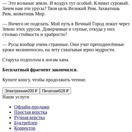
— Это вольные земли. И воздух тут особый. Климат суровый.
Зачем нам эти урусы? Твоя цель Великий Рим. Захватишь
Рим, захватишь Мир.
— Ничего не поделать. Мой путь в Вечный Город лежит через
Земли этих урусов. Доверчивые и глупые, откуда у них
столько стойкости и храбрости?
— Русы вообще очень странные. Они учат преподнесённые
уроки молниеносно, на лету схватывая зерно мудрости.
Старуха подползла к ногам хана.
Бесплатный фрагмент закончился.
Купите книгу, чтобы продолжить чтение.
Электронная
200
₽
Печатная
528
₽
Наши услуги
Офлайн-продажи
Простая верстка
Ручная верстка
Буктрейлер
Корректор