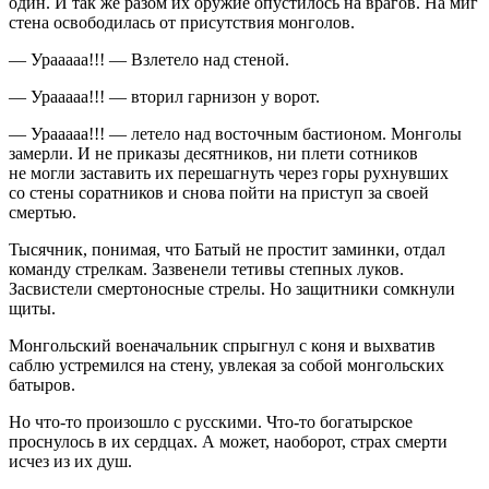
один. И так же разом их оружие опустилось на врагов. На миг
стена освободилась от присутствия монголов.
— Урааааа!!! — Взлетело над стеной.
— Урааааа!!! — вторил гарнизон у ворот.
— Урааааа!!! — летело над восточным бастионом. Монголы
замерли. И не приказы десятников, ни плети сотников
не могли заставить их перешагнуть через горы рухнувших
со стены соратников и снова пойти на приступ за своей
смертью.
Тысячник, понимая, что Батый не простит заминки, отдал
команду стрелкам. Зазвенели тетивы степных луков.
Засвистели смертоносные стрелы. Но защитники сомкнули
щиты.
Монгольский военачальник спрыгнул с коня и выхватив
саблю устремился на стену, увлекая за собой монгольских
батыров.
Но что-то произошло с русскими. Что-то богатырское
проснулось в их сердцах. А может, наоборот, страх смерти
исчез из их душ.