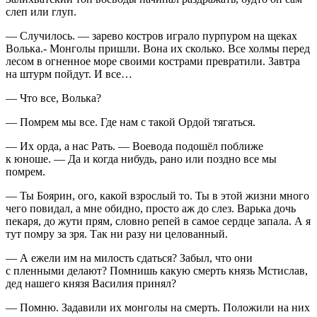
слеп или глуп.
— Случилось. — зарево костров играло пурпуром на щеках
Волька.- Монголы пришли. Вона их сколько. Все холмы перед
лесом в огненное море своими кострами превратили. Завтра
на штурм пойдут. И все…
— Что все, Волька?
— Помрем мы все. Где нам с такой Ордой тягаться.
— Их орда, а нас Рать. — Воевода подошёл поближе
к юноше. — Да и когда нибудь, рано или поздно все мы
помрем.
— Ты Боярин, ого, какой взрослый то. Ты в этой жизни много
чего повидал, а мне обидно, просто аж до слез. Варька дочь
пекаря, до жути прям, словно репей в самое сердце запала. А я
тут помру за зря. Так ни разу ни целованный.
— А ежели им на милость сдаться? Забыл, что они
с пленными делают? Помнишь какую смерть князь Мстислав,
дед нашего князя Василия принял?
— Помню. Задавили их монголы на смерть. Положили на них