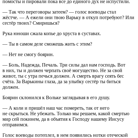
помосты и пировали пока все до единого дух не испустили.
— Так что переговоры затеем? — голос воеводы стал
жёстче. — А ежели они твою Варьку в откуп потребуют? Или
сестёр твоих? Смиришься?
Рука юноши сжала копье до хруста в суставах.
— Ты в самом деле сможешь жить с этим?
— Нет не смогу боярин.
— Боль, Надежда, Печаль. Три силы дал нам господь. Вот
в них, ты и должен черпать своё могущество. Не за свой
живот, ты с утра печься должен. А смерть врагу сеять бес
счёта. За Варькины глаза, да за улыбку сестёр ты биться
должен.
Боярин склонился к Вольке заглядывая в его душу.
— А коли и пришёл наш час помереть, так от него
не скрыться. Не убежать. Только мы решаем, какой смертью
мир сей покинем, да в объятия к Господу нашему Иисусу
отправимся.
Голос воеводы потеплел, в нем появились нотки отеческой