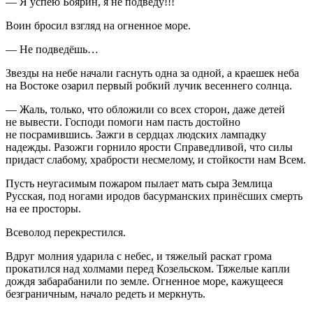
— Я успею Боярин, я не подведу!!!
Воин бросил взгляд на огненное море.
— Не подведёшь…
Звезды на небе начали гаснуть одна за одной, а краешек неба
на Востоке озарил первый робкий лучик весеннего солнца.
— Жаль, только, что обложили со всех сторон, даже детей
не вывести. Господи помоги нам пасть достойно
не посрамившись. Зажги в сердцах людских лампадку
надежды. Разожги горнило ярости Справедливой, что силы
придаст слабому, храбрости несмелому, и стойкости нам Всем.
Пусть неугасимым пожаром пылает мать сыра Землица
Русская, под ногами иродов басурманских принёсших смерть
на ее просторы.
Всеволод перекрестился.
Вдруг молния ударила с небес, и тяжелый раскат грома
прокатился над холмами перед Козельском. Тяжелые капли
дождя забарабанили по земле. Огненное море, кажущееся
безграничным, начало редеть и меркнуть.