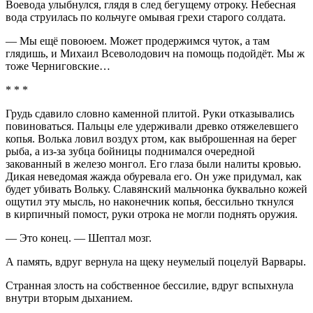
Воевода улыбнулся, глядя в след бегущему отроку. Небесная
вода струилась по кольчуге омывая грехи старого солдата.
— Мы ещё повоюем. Может продержимся чуток, а там
глядишь, и Михаил Всеволодович на помощь подойдёт. Мы ж
тоже Черниговские…
* * *
Грудь сдавило словно каменной плитой. Руки отказывались
повиноваться. Пальцы еле удерживали древко отяжелевшего
копья. Волька ловил воздух ртом, как выброшенная на берег
рыба, а из-за зубца бойницы поднимался очередной
закованный в железо монгол. Его глаза были налиты кровью.
Дикая неведомая жажда обуревала его. Он уже придумал, как
будет убивать Вольку. Славянский мальчонка буквально кожей
ощутил эту мысль, но наконечник копья, бессильно ткнулся
в кирпичный помост, руки отрока не могли поднять оружия.
— Это конец. — Шептал мозг.
А память, вдруг вернула на щеку неумелый поцелуй Варвары.
Странная злость на собственное бессилие, вдруг вспыхнула
внутри вторым дыханием.