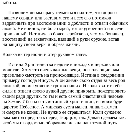
заботы.
— Позволим ли мы врагу глумиться над тем, что дорого
нашему сердцу, или заставим его и всех его потомков
вздрагивать при воспоминании о доблести и отваги обычных
людей. Не воинов, ни богатырей, тот люд военный и к сече
привычный. Нет ничего более геройского, чем хлебопашец,
восставший на захватчика, взявший в руки оружие, встав
на защиту своей веры и образа жизни.
Волька вытер нюни и отер рукавом глаза.
— Истина Христианства ведь не в походах в церковь или
молитве. Хотя это очень важные вещи, позволяющие нам
правильно смотреть на происходящее. Истина в следовании
примеру господа Иисуса. А он жизнь свою отдал за весь род
людской, во искупление грехов наших. И коли хватит тебе
силы и отваги своею душой другие прикрыть, пожертвовать
своим ради других, то ты и есть самый счастливый человек
на Земле. Ибо ты есть истинный христианин, и твоим будет
царство Небесное. А мирская суета малец, лишь экзамен,
и смерть не конец. Не нужно ее страшиться. Коли суждено
нам завтра предстать перед Творцом, так. Давай сделаем так,
чтоб мы с гордостью оборачивались на наш земной путь.