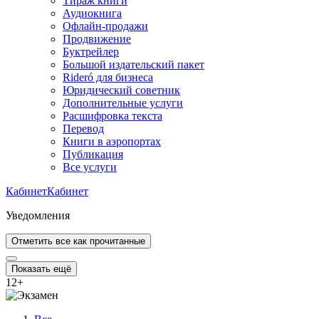
Тираж книги
Аудиокнига
Офлайн-продажи
Продвижение
Буктрейлер
Большой издательский пакет
Rideró для бизнеса
Юридический советник
Дополнительные услуги
Расшифровка текста
Перевод
Книги в аэропортах
Публикация
Все услуги
Кабинет
Кабинет
Уведомления
Отметить все как прочитанные
Показать ещё
12
+