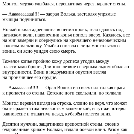
Монгол мерзко улыбался, перешагивая через парапет стены.
— Ааааааааааа!!!! — заорал Волька, заставляя упрямые
мышцы подчиняться.
Новый шквал адреналина вспенил кровь, тело сдалось под
натиском воли, наконечник копья пополз вверх. Казалось, все
на миг замерли и обернулись на кричащего нечеловеческим
голосом мальчонку. Улыбка сползла с лица монгольского
воина, он ясно увидел свою смерть.
Тяжелое копье пробило кожу доспеха угодив между
пластинами брони. Длинное
лезв
ие северным льдом обожгло
внутренности. Воин в недоумении опустил взгляд
на пронзившее его орудие.
— Аааааааааа!!!!! — Орал Волька изо всех сил толкая врага
к пропасти со стены. Детские ноги скользили, но толкали.
Монгол перевёл взгляд на отрока, словно не веря, что может
быть сражён этим неказистым мальчонкой, и тут же потерял
равновесие и отшагнув назад, кубарём полетел вниз.
Десятки мужчин, защитников крепостной стены, словно
очарованные криком Вольки, издали боевой клич. Разом как