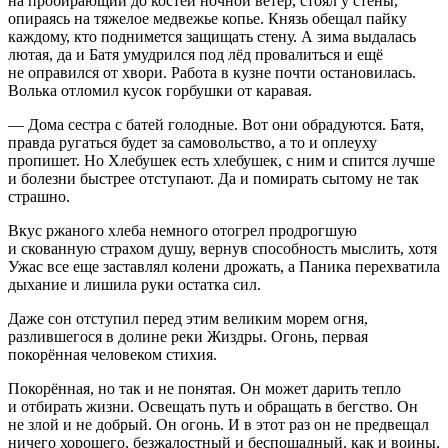
на пробирающий до костей ночной ветер, стоял у стены,
опираясь на тяжелое медвежье копье. Князь обещал пайку
каждому, кто поднимется защищать стену. А зима выдалась
лютая, да и Батя умудрился под лёд провалиться и ещё
не оправился от хвори. Работа в кузне почти остановилась.
Волька отломил кусок горбушки от каравая.
— Дома сестра с батей голодные. Вот они обрадуются. Батя,
правда ругаться будет за самовольство, а то и оплеуху
пропишет. Но Хлебушек есть хлебушек, с ним и спится лучше
и болезни быстрее отступают. Да и помирать сытому не так
страшно.
Вкус ржаного хлеба немного отогрел продрогшую
и скованную страхом душу, вернув способность мыслить, хотя
Ужас все еще заставлял колени дрожать, а Паника перехватила
дыхание и лишила руки остатка сил.
Даже сон отступил перед этим великим морем огня,
разлившегося в долине реки Жиздры. Огонь, первая
покорённая человеком стихия.
Покорённая, но так и не понятая. Он может дарить тепло
и отбирать жизни. Освещать путь и обращать в бегство. Он
не злой и не добрый. Он огонь. И в этот раз он не предвещал
ничего хорошего, безжалостный и беспощадный, как и воины,