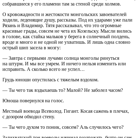
собравшиеся у его пламени там за стеной среди холмов.
О кровожадности и жестокости монгольских завоевателей
ходили, леденящие душу, рассказы. Под их ударами уже пали
Рязань и Владимир. Тятя рассказывал, что это огромные
красивые грады, совсем не чета их Козельску. Мысли вились
в голове, как стайка мальков у берега в солнечный полдень,
вроде и много и не одной не ухватишь. И лишь одна словно
острый шип засела в мозгу:
— Завтра с первыми лучами солнца монголы ринуться
на штурм. И мы все умрем. И ничего нельзя изменить или
исправить. А сколько всего не успел…
Грудь юноши опустилась с тяжелым вздохом.
— Ты чего так вздыхаешь то? Малой? Не заболел часом?
Юноша повернулся на голос.
Местный воевода Всеволод. Гигант. Косая сажень в плечах,
с дозором обходил стену.
— Ты чего духом то поник, совсем? Аль случилось чего?
Залихватский тон воеводы начинал раздражать, будто он сам