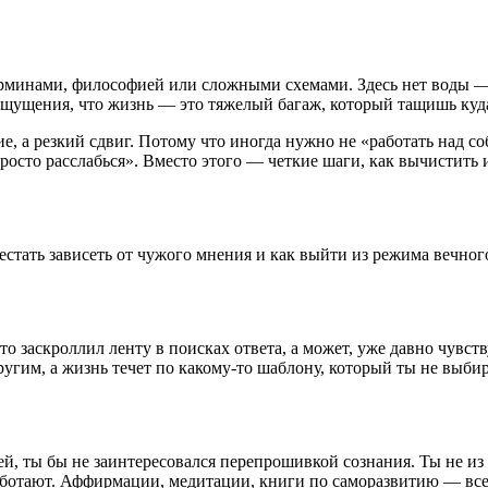
терминами, философией или сложными схемами. Здесь нет воды — 
ощущения, что жизнь — это тяжелый багаж, который тащишь куда
, а резкий сдвиг. Потому что иногда нужно не «работать над соб
просто расслабься». Вместо этого — четкие шаги, как вычистить
естать зависеть от чужого мнения и как выйти из режима вечного
сто заскроллил ленту в поисках ответа, а может, уже давно чувс
гим, а жизнь течет по какому-то шаблону, который ты не выбир
кей, ты бы не заинтересовался перепрошивкой сознания. Ты не 
работают. Аффирмации, медитации, книги по саморазвитию — вс