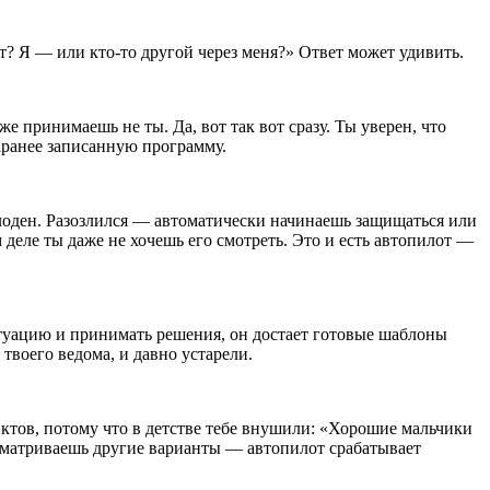
ит? Я — или кто-то другой через меня?» Ответ может удивить.
е принимаешь не ты. Да, вот так вот сразу. Ты уверен, что
аранее записанную программу.
олоден. Разозлился — автоматически начинаешь защищаться или
м деле ты даже не хочешь его смотреть. Это и есть автопилот —
итуацию и принимать решения, он достает готовые шаблоны
 твоего ведома, и давно устарели.
ктов, потому что в детстве тебе внушили: «Хорошие мальчики
ассматриваешь другие варианты — автопилот срабатывает