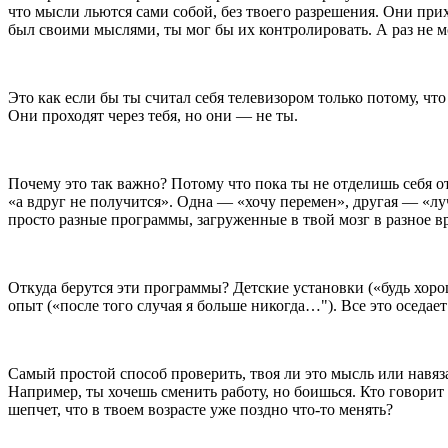
что мысли льются сами собой, без твоего разрешения. Они при
был своими мыслями, ты мог бы их контролировать. А раз не мо
Это как если бы ты считал себя телевизором только потому, что
Они проходят через тебя, но они — не ты.
Почему это так важно? Потому что пока ты не отделишь себя о
«а вдруг не получится». Одна — «хочу перемен», другая — «луч
просто разные программы, загруженные в твой мозг в разное в
Откуда берутся эти программы? Детские установки («будь хор
опыт («после того случая я
боль
ше никогда…"). Все это оседает
Самый простой способ проверить, твоя ли это мысль или навяза
Например, ты хочешь сменить работу, но боишься. Кто говорит
шепчет, что в твоем возрасте уже поздно что-то менять?