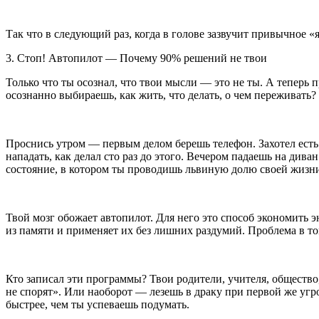
Так что в следующий раз, когда в голове зазвучит привычное «
3. Стоп! Автопилот — Почему 90% решений не твои
Только что ты осознал, что твои мысли — это не ты. А теперь
осознанно выбираешь, как жить, что делать, о чем переживать?
П
росн
ись утром — первым делом берешь телефон. Захотел есть
нападать, как делал сто раз до этого. Вечером падаешь на дива
состояние, в котором ты проводишь львиную долю своей жизн
Твой мозг обожает автопилот. Для него это способ экономить 
из памяти и применяет их без лишних раздумий. Проблема в то
Кто записал эти программы? Твои родители, учителя, обществ
не спорят». Или наоборот — лезешь в драку при первой же угр
быстрее, чем ты успеваешь подумать.