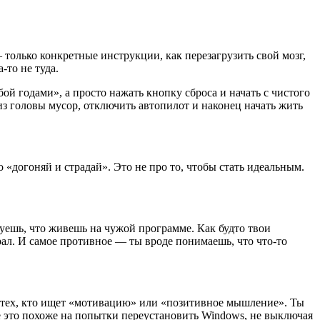
только конкретные инструкции, как перезагрузить свой мозг,
-то не туда.
ой годами», а просто нажать кнопку сброса и начать с чистого
 из головы мусор, отключить автопилот и наконец начать жить
 «догоняй и страдай». Это не про то, чтобы стать идеальным.
твуешь, что живешь на чужой программе. Как будто твои
ал. И самое противное — ты вроде понимаешь, что что-то
из тех, кто ищет «мотивацию» или «позитивное мышление». Ты
е это похоже на попытки переустановить Windows, не выключая