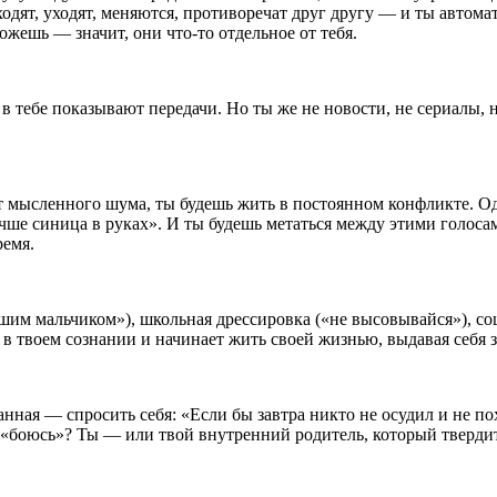
ходят, уходят, меняются, противоречат друг другу — и ты автома
жешь — значит, они что-то отдельное от тебя.
 в тебе показывают передачи. Но ты же не новости, не сериалы, 
т мысленного шума, ты будешь жить в постоянном конфликте. Одн
ше синица в руках». И ты будешь метаться между этими голосами,
ремя.
ошим мальчиком»), школьная дрессировка («не высовывайся»), 
 в твоем сознании и начинает жить своей жизнью, выдавая себя з
нная — спросить себя: «Если бы завтра никто не осудил и не пох
 «боюсь»? Ты — или твой внутренний родитель, который твердит