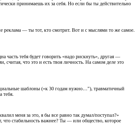
тически принимаешь их за себя. Но если бы ты действительно
не реклама — ты тот, кто смотрит. Вот и с мыслями то же самое.
а часть тебя будет говорить «надо рискнуть», другая —
 считая, что это и есть твоя личность. На самом деле это
социальные шаблоны («к 30 годам нужно…"), травматичный
а тебя.
валил меня за это, я бы все равно так думал/поступал?»
, что стабильность важнее? Ты — или общество, которое