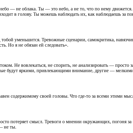
ебо — не облака. Ты — это небо, а не то, что по нему движется
иходит в голову. Ты можешь наблюдать их, как наблюдаешь за пог
ад тобой уменьшится. Тревожные сцен
арии
, самокритика, навязчи
ть. Но я не обязан ей следовать».
ком. Не вовлекаться, не спорить, не анализировать — просто за
орые будут яркими, привлекающими вн
иман
ие, другие — мелкими
авен содержимому своей головы. Что где-то за всеми этими мысл
просто потеряет смысл. Тревоги о мнении окружающих, погоня за
— не ты.