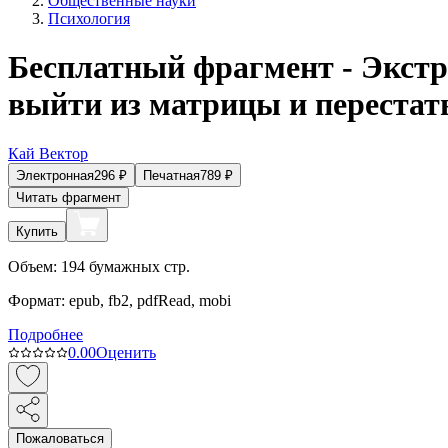
Общественные науки
Психология
Бесплатный фрагмент - Экстр
выйти из матрицы и перестат
Кай Вектор
Электронная
296
₽
Печатная
789
₽
Читать фрагмент
Купить
Объем:
194
бумажных стр.
Формат:
epub, fb2, pdfRead, mobi
Подробнее
0.0
0
Оценить
Пожаловаться