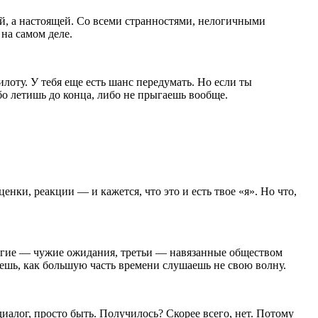
ной, а настоящей. Со всеми странностями, нелогичными
на самом деле.
илоту. У тебя еще есть шанс передумать. Но если ты
бо летишь до конца, либо не прыгаешь вообще.
енки, реакции — и кажется, что это и есть твое «я». Но что,
другие — чужие ожидания, третьи — навязанные обществом
аешь, как
боль
шую часть времени слушаешь не свою волну.
иалог, просто быть. Получилось? Скорее всего, нет. Потому