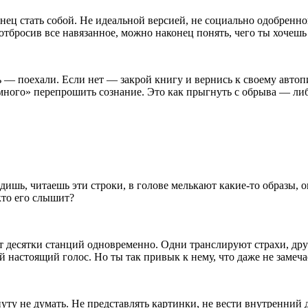
конец стать собой. Не идеальной версией, не социально одобрен
бросив все навязанное, можно наконец понять, чего ты хочешь 
ть — поехали. Если нет — закрой книгу и вернись к своему автоп
емного» перепрошить
сознание
. Это как прыгнуть с обрыва — ли
ишь, читаешь эти строки, в голове мелькают какие-то образы, оц
 кто его слышит?
овит десятки станций одновременно. Одни транслируют страхи, 
й настоящий голос. Но ты так привык к нему, что даже не замеч
уту не думать. Не представлять картинки, не вести внутренний д