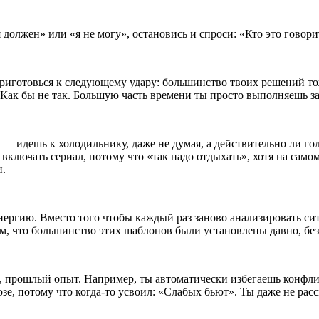
я должен» или «я не могу», остановись и спроси: «Кто это говор
 приготовься к следующему удару:
боль
шинство твоих решений тож
 Как бы не так.
Боль
шую часть времени ты просто выполняешь з
 — идешь к холодильнику, даже не думая, а действительно ли г
н включать сериал, потому что «так надо отдыхать», хотя на само
и.
энергию. Вместо того чтобы каждый раз заново анализировать с
м, что
боль
шинство этих шаб
лоно
в были установлены давно, без
о, прошлый опыт. Например, ты автоматически избегаешь конфли
озе, потому что когда-то усвоил: «Слабых бьют». Ты даже не р