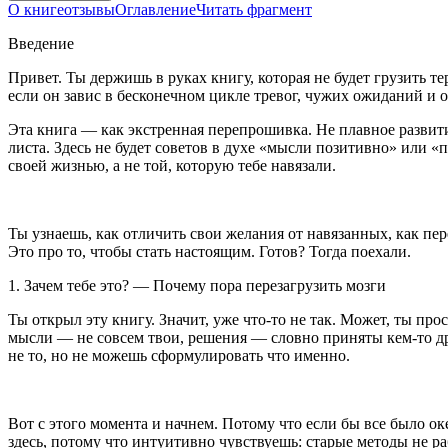
О книге
отзывы
Оглавление
Читать фрагмент
Введение
Привет. Ты держишь в руках книгу, которая не будет грузить 
если он завис в бесконечном цикле тревог, чужих ожиданий и 
Эта книга — как экстренная перепрошивка. Не плавное развитие
листа. Здесь не будет советов в духе «мысли позитивно» или «
своей жизнью, а не той, которую тебе навязали.
Ты узнаешь, как отличить свои желания от навязанных, как пер
Это про то, чтобы стать настоящим. Готов? Тогда поехали.
1. Зачем тебе это? — Почему пора перезагрузить мозги
Ты открыл эту книгу. Значит, уже что-то не так. Может, ты про
мысли — не совсем твои, решения — словно приняты кем-то дру
не то, но не можешь сформулировать что именно.
Вот с этого момента и начнем. Потому что если бы все было о
здесь, потому что интуитивно чувствуешь: старые методы не 