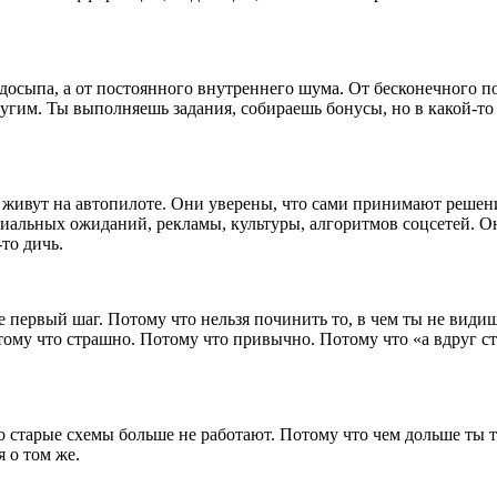
недосыпа, а от постоянного внутреннего шума. От бесконечного п
ругим. Ты выполняешь задания, собираешь бонусы, но в какой-то
 живут на автопилоте. Они уверены, что сами принимают решения
оциальных ожиданий, рекламы, культуры, алгоритмов соцсетей. 
то дичь.
уже первый шаг. Потому что нельзя починить то, в чем ты не вид
ому что страшно. Потому что привычно. Потому что «а вдруг ста
то старые схемы
боль
ше не работают. Потому что чем дольше ты т
я о том же.