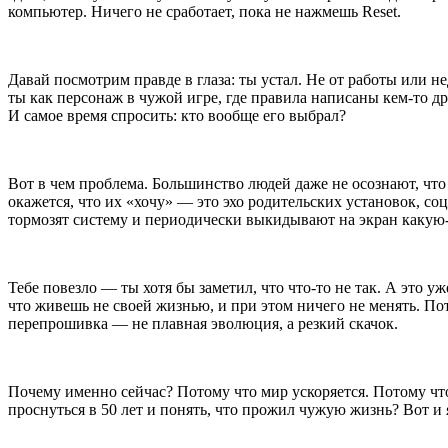
компьютер. Ничего не сработает, пока не нажмешь Reset.
Давай посмотрим правде в глаза: ты устал. Не от работы или 
ты как персонаж в чужой игре, где правила написаны кем-то д
И самое время спросить: кто вообще его выбрал?
Вот в чем проблема.
Боль
шинство людей даже не осознают, что
окажется, что их «хочу» — это эхо родительских установок, с
тормозят систему и периодически выкидывают на экран какую-
Тебе повезло — ты хотя бы заметил, что что-то не так. А это 
что живешь не своей жизнью, и при этом ничего не менять. Пот
перепрошивка — не плавная эволюция, а резкий скачок.
Почему именно сейчас? Потому что мир ускоряется. Потому ч
п
росн
уться в 50 лет и понять, что прожил чужую жизнь? Вот и 