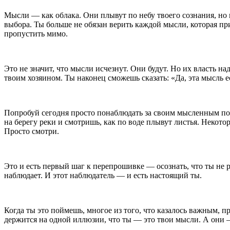
Мысли — как облака. Они плывут по небу твоего сознания, но н
выбора. Ты
боль
ше не обязан верить каждой мысли, которая пр
пропустить мимо.
Это не значит, что мысли исчезнут. Они будут. Но их власть н
твоим хозяином. Ты наконец сможешь сказать: «Да, эта мысль ес
Попробуй сегодня просто понаблюдать за своим мысленным пото
на берегу реки и смотришь, как по воде плывут листья. Некот
Просто смотри.
Это и есть первый шаг к перепрошивке — осознать, что ты не р
наблюдает. И этот наблюдатель — и есть настоящий ты.
Когда ты это поймешь, многое из того, что казалось важным, 
держится на одной иллюзии, что ты — это твои мысли. А они 