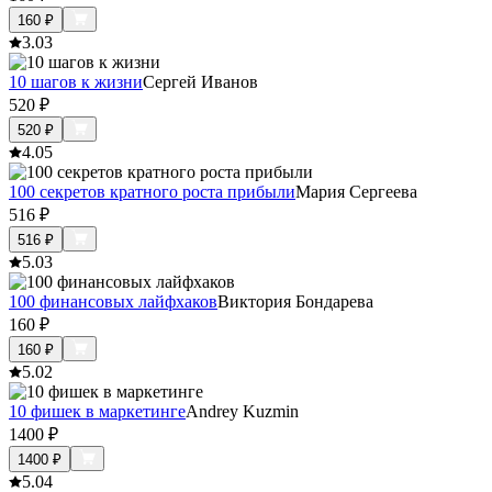
160
₽
3.0
3
10 шагов к жизни
Сергей Иванов
520
₽
520
₽
4.0
5
100 секретов кратного роста прибыли
Мария Сергеева
516
₽
516
₽
5.0
3
100 финансовых лайфхаков
Виктория Бондарева
160
₽
160
₽
5.0
2
10 фишек в маркетинге
Andrey Kuzmin
1400
₽
1400
₽
5.0
4