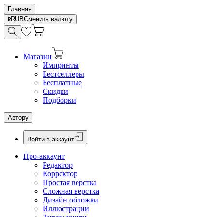
Главная
RUB
Сменить валюту
Магазин
Импринты
Бестселлеры
Бесплатные
Скидки
Подборки
Автору
Войти в аккаунт
Про-аккаунт
Редактор
Корректор
Простая верстка
Сложная верстка
Дизайн обложки
Иллюстрации