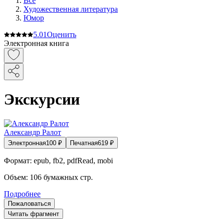
Все
Художественная литература
Юмор
5.0
1
Оценить
Электронная книга
Экскурсии
Александр Ралот
Электронная
100
₽
Печатная
619
₽
Формат:
epub, fb2, pdfRead, mobi
Объем:
106
бумажных стр.
Подробнее
Пожаловаться
Читать фрагмент