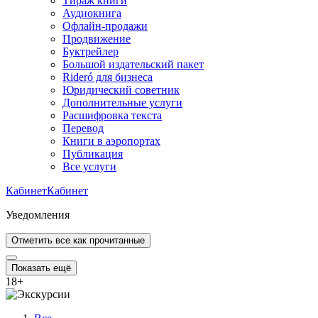
Тираж книги
Аудиокнига
Офлайн-продажи
Продвижение
Буктрейлер
Большой издательский пакет
Rideró для бизнеса
Юридический советник
Дополнительные услуги
Расшифровка текста
Перевод
Книги в аэропортах
Публикация
Все услуги
Кабинет
Кабинет
Уведомления
Отметить все как прочитанные
Показать ещё
18
+