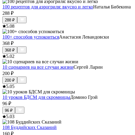
100 рецептов для аэрогриля: вкусно и легко
Наталья Бибекина
288
₽
288
₽
5.0
8
100+ способов успокоиться
Анастасия Левандовски
368
₽
368
₽
5.0
2
10 сценариев на все случаи жизни
Сергей Ларин
200
₽
200
₽
5.0
5
10 уроков БДСМ для скромницы
Домино Грэй
96
₽
96
₽
5.0
3
108 Буддийских Сказаний
160
₽