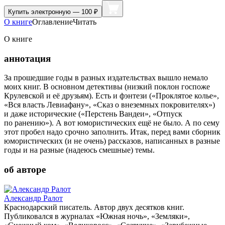
Купить
электронную — 100 ₽
О книге
Оглавление
Читать
О книге
аннотация
За прошедшие годы в разных издательствах вышло немало
моих книг. В основном детективы (низкий поклон госпоже
Крулевской и её друзьям). Есть и фэнтези («Проклятое колье»,
«Вся власть Левиафану», «Сказ о внеземных покровителях»)
и даже исторические («Перстень Вандеи», «Отпуск
по ранению»). А вот юмористических ещё не было. А по сему
этот пробел надо срочно заполнить. Итак, перед вами сборник
юмористических (и не очень) рассказов, написанных в разные
годы и на разные (надеюсь смешные) темы.
об авторе
Александр Ралот
Краснодарский писатель. Автор двух десятков книг.
Публиковался в журналах «Южная ночь», «Земляки»,