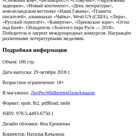
«Снежный ком», «Великоросс», «Созвучие», «Зарубежные
задворки», «Новый континент», «День литературы»,
новозеландском вестнике «Наша Гавань», «Планета
писателей», альманахах «Чайка», Westi US (США), «Лира»,
«Русский переплёт», «Камертон», «Приокские зори», «Огни
над Бией». Обладатель «Золотого пера Руси — 2018».
Победитель и лауреат международных конкурсов. Награждён
различными литературными медалями.
Подробная информация
Объем:
106
стр.
Дата выпуска:
29 октября 2018 г.
Возрастное ограничение:
18
+
В магазинах:
ЛитРес
Wildberries
Ozon
Amazon
Формат:
epub, fb2, pdfRead, mobi
ISBN:
978-5-4493-6750-1
Дизайн обложки
:
Яна Ерошенко
Корректор
:
Наталья Качалина