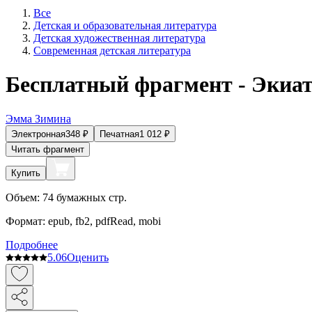
Все
Детская и образовательная литература
Детская художественная литература
Современная детская литература
Бесплатный фрагмент - Экиа
Эмма Зимина
Электронная
348
₽
Печатная
1 012
₽
Читать фрагмент
Купить
Объем:
74
бумажных стр.
Формат:
epub, fb2, pdfRead, mobi
Подробнее
5.0
6
Оценить