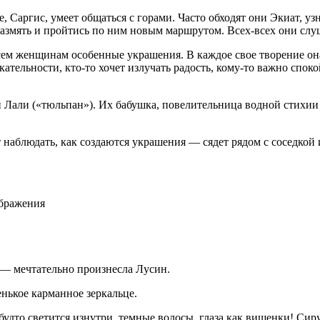
, Саргис, умеет общаться с горами. Часто обходят они Экиат, уз
 размять и пройтись по ним новым маршрутом. Всех-всех они сл
сем женщинам особенные украшения. В каждое свое творение она 
кательности, кто-то хочет излучать радость, кому-то важно спо
) и Лали («тюльпан»). Их бабушка, повелительница водной стихии
 наблюдать, как создаются украшения — сядет рядом с соседкой и
ображения
 — мечтательно произнесла Лусин.
енькое карманное зеркальце.
будто светится изнутри, темные волосы, глаза как вишенки! Си