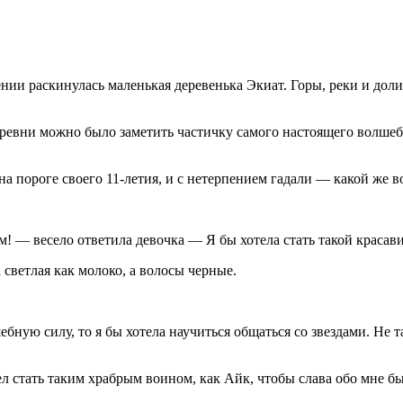
ении раскинулась маленькая деревенька Экиат. Горы, реки и дол
ревни можно было заметить частичку самого настоящего волшебст
на пороге своего 11-летия, и с нетерпением гадали — какой же 
! — весело ответила девочка — Я бы хотела стать такой красави
 светлая как молоко, а волосы черные.
ную силу, то я бы хотела научиться общаться со звездами. Не та
л стать таким храбрым воином, как Айк, чтобы слава обо мне б