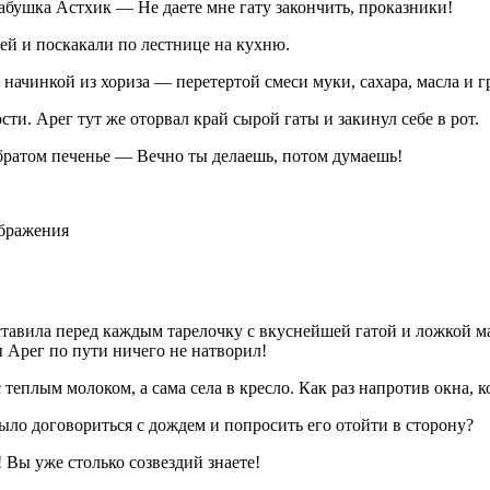
абушка Астхик — Не даете мне гату закончить, проказники!
тей и поскакали по лестнице на кухню.
начинкой из хориза — перетертой смеси муки, сахара, масла и г
ти. Арег тут же оторвал край сырой гаты и закинул себе в рот.
братом печенье — Вечно ты делаешь, потом думаешь!
ображения
ставила перед каждым тарелочку с вкуснейшей гатой и ложкой ма
 Арег по пути ничего не натворил!
еплым молоком, а сама села в кресло. Как раз напротив окна, ко
ыло договориться с дождем и попросить его отойти в сторону?
 Вы уже столько созвездий знаете!