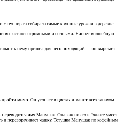
и с тех пор та собирала самые крупные урожаи в деревне.
и они вырастают огромными и сочными. Напоет волшебную
и талант к нему пришел для него походящий — он вырезает
пройти мимо. Он утопает в цветах и манит всех запахом
к переводится имя Манушак. Она как никто в Экиате умеет
ость и переворачивает чашку. Тетушка Манушак по кофейным