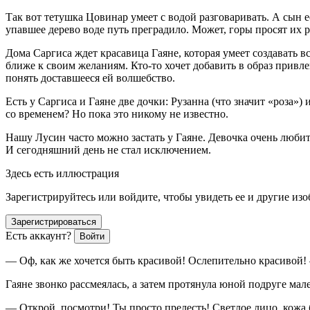
Так вот тетушка Цовинар умеет с водой разговаривать. А сын ее
упавшее дерево воде путь преградило. Может, горы просят их
Дома Саргиса ждет красавица Гаяне, которая умеет создавать в
ближе к своим желаниям. Кто-то хочет добавить в образ привле
понять доставшееся ей волшебство.
Есть у Саргиса и Гаяне две дочки: Рузанна (что значит «роза»
со временем? Но пока это никому не известно.
Нашу Лусин часто можно застать у Гаяне. Девочка очень любит
И сегодняшний день не стал исключением.
Здесь есть иллюстрация
Зарегистрируйтесь или войдите, чтобы увидеть ее и другие из
Зарегистрироваться
Есть аккаунт?
Войти
— Оф, как же хочется быть красивой! Ослепительно красивой!
Гаяне звонко рассмеялась, а затем протянула юной подруге мал
— Открой, посмотри! Ты просто прелесть! Светлое лицо, кожа 