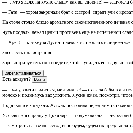
— …что я даже на кухне слышу, как вы спорите! — зашумела б
— Гата! — хором закричали брат с сестрой, спрыгнули с крова
На столе стояло блюдо ароматного свежеиспеченного печенья с 
Чуть поодаль, лежал целый противень еще не испеченной сладос
— Арег! — крикнула Лусин и начала исправлять испорченное 
Здесь есть иллюстрация
Зарегистрируйтесь или войдите, чтобы увидеть ее и другие из
Зарегистрироваться
Есть аккаунт?
Войти
— Ну-ну, хватит ругаться, мои милые! — сказала бабушка и по
молоко и поднимусь вас уложить. Лусин джан, посмотри, чтобы
Поднявшись к внукам, Астхик поставила перед ними стаканы с т
Уф, завтра я спрошу у Цовинар, — подумала она — нельзя ли б
— Смотреть на звезды сегодня не будем, будем их представлять!