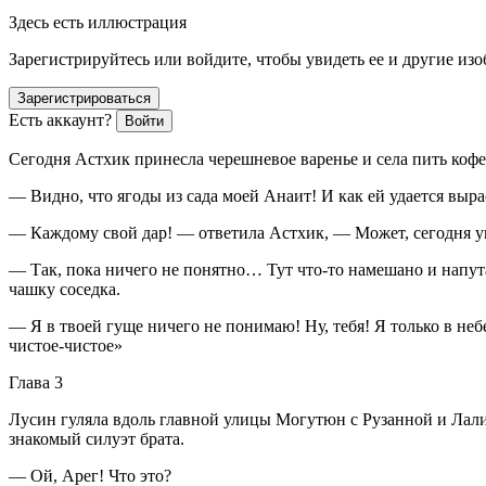
Здесь есть иллюстрация
Зарегистрируйтесь или войдите, чтобы увидеть ее и другие из
Зарегистрироваться
Есть аккаунт?
Войти
Сегодня Астхик принесла черешневое варенье и села пить кофе
— Видно, что ягоды из сада моей Анаит! И как ей удается выр
— Каждому свой дар! — ответила Астхик, — Может, сегодня у
— Так, пока ничего не понятно… Тут что-то намешано и напута
чашку соседка.
— Я в твоей гуще ничего не понимаю! Ну, тебя! Я только в неб
чистое-чистое»
Глава 3
Лусин гуляла вдоль главной улицы Могутюн с Рузанной и Лали, 
знакомый силуэт брата.
— Ой, Арег! Что это?