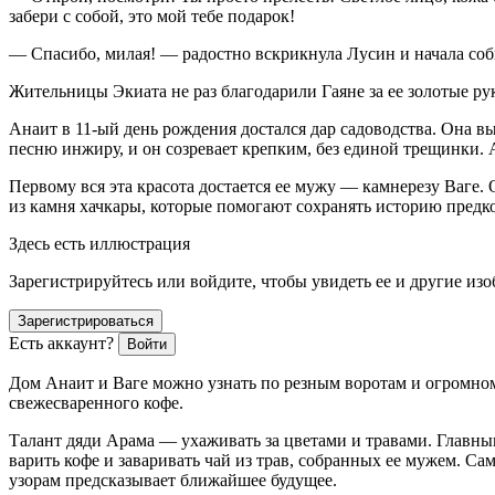
забери с собой, это мой тебе подарок!
— Спасибо, милая! — радостно вскрикнула Лусин и начала соби
Жительницы Экиата не раз благодарили Гаяне за ее золотые рук
Анаит в 11-ый день рождения достался дар садоводства. Она 
песню инжиру, и он созревает крепким, без единой трещинки. 
Первому вся эта красота достается ее мужу — камнерезу Ваге. 
из камня хачкары, которые помогают сохранять историю предко
Здесь есть иллюстрация
Зарегистрируйтесь или войдите, чтобы увидеть ее и другие из
Зарегистрироваться
Есть аккаунт?
Войти
Дом Анаит и Ваге можно узнать по резным воротам и огромном
свежесваренного кофе.
Талант дяди Арама — ухаживать за цветами и травами. Главным
варить кофе и заваривать чай из трав, собранных ее мужем. С
узорам предсказывает ближайшее будущее.