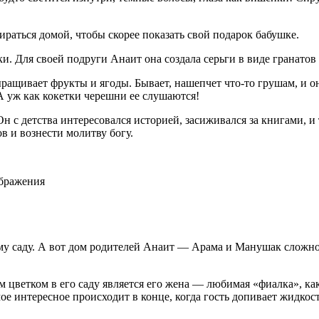
раться домой, чтобы скорее показать свой подарок бабушке.
и. Для своей подруги Анаит она создала серьги в виде гранатов 
выращивает фрукты и ягоды. Бывает, нашепчет что-то грушам, 
А уж как кокетки черешни ее слушаются!
Он с детства интересовался историей, засиживался за книгами, 
в и вознести молитву богу.
ображения
у саду. А вот дом родителей Анаит — Арама и Манушак сложно 
 цветком в его саду является его жена — любимая «фиалка», ка
амое интересное происходит в конце, когда гость допивает жидк