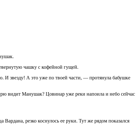
нушак.
евернутую чашку с кофейной гущей.
. И звезду! А это уже по твоей части, — протянула бабушке
 бурю видит Манушак? Цовинар уже реки напоила и небо сейчас
 Вардана, резко коснулось ее руки. Тут же рядом показался