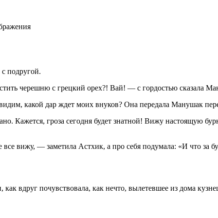
ображения
 с подругой.
астить черешню с грецкий орех?! Вай! — с гордостью сказала Ма
видим, какой дар ждет моих внуков? Она передала Манушак пер
но. Кажется, гроза сегодня будет знатной! Вижу настоящую бурю
е все вижу, — заметила Астхик, а про себя подумала: «И что за
как вдруг почувствовала, как нечто, вылетевшее из дома кузнеца