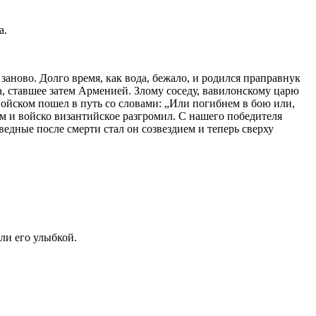
а.
заново. Долго время, как вода, бежало, и родился праправнук
, ставшее затем Арменией. Злому соседу, вавилонскому царю
 войском пошел в путь со словами: „Или погибнем в бою или,
ем и войско византийское разгромил. С нашего победителя
аведные после смерти стал он созвездием и теперь сверху
ли его улыбкой.