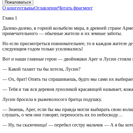
Пожаловаться
О книге
отзывы
Оглавление
Читать фрагмент
Глава 1
Далеко-далеко, в горной колыбели мира, в древней стране Арм
примечательного — обычные жители и их земные заботы.
Но если присмотреться повнимательнее, то в каждом жителе де
следующим годом только усиливались!
Вот и наши главные герои — д
войн
яшки Арег и Лусин стояли 
— Какой талант ты бы хотела, Лусин?
— Ох, брат! Опять ты спрашиваешь, будто мы сами их выбираем
— Тебя и так вся деревня луноликой красавицей называет, кожа
Лусин бросила в рыжеволосого братца подушку.
— Знаешь, Арег, если бы мы правда могли выбирать свою волшеб
слушать, о чем они говорят, переносить их по небосводу…
— Ну, ты сказочница! — перебил сестру мальчик — А я бы хоте