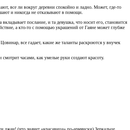
нают, все ли вокруг деревни спокойно и ладно. Может, где-то
ушают и никогда не отказывают в помощи.
вкладывает послание, и та девушка, что носит его, становится
койствие, а кто-то с помощью украшений от Гаяне может глубже
 Цовинар, все гадает, какие же таланты раскроются у внучек
 смотрит часами, как умелые руки создают красоту.
рун джан!
(что значит «красавица» по-армянски)
Зеркальце