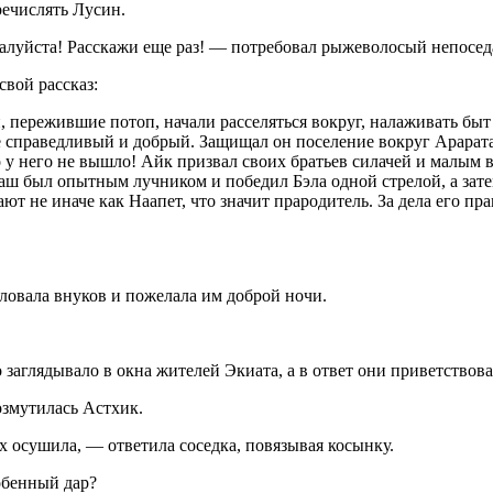
ечислять Лусин.
алуйста! Расскажи еще раз! — потребовал рыжеволосый непосед
свой рассказ:
 пережившие потоп, начали расселяться вокруг, налаживать быт 
 справедливый и добрый. Защищал он поселение вокруг Арарата
го у него не вышло! Айк призвал своих братьев силачей и малым
наш был опытным лучником и победил Бэла одной стрелой, а зат
ют не иначе как Наапет, что значит прародитель. За дела его пр
лов
ала внуков и пожелала им доброй ночи.
 заглядывало в окна жителей Экиата, а в ответ они приветствова
озмутилась Астхик.
их осушила, — ответила соседка, повязывая косынку.
обенный дар?