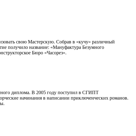
низовать свою Мастерскую. Собрав в «кучу» различный
ятие получило название: «Мануфактура Безумного
онструкторское Бюро «Часорез».
сного диплома. В 2005 году поступил в СГИПТ
творческие начинания в написании приключенческих романов.
ы.