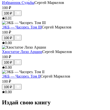
Избранник Судьбы
Сергей Маркелов
100
₽
100
₽
0.0
1
ЭКБ — Часорез. Том III
Сергей Маркелов
100
₽
100
₽
0.0
0
Хвостатое Лихо Аршии
Сергей Маркелов
100
₽
100
₽
0.0
0
ЭКБ — Часорез. Том II
Сергей Маркелов
100
₽
100
₽
0.0
0
Издай свою книгу