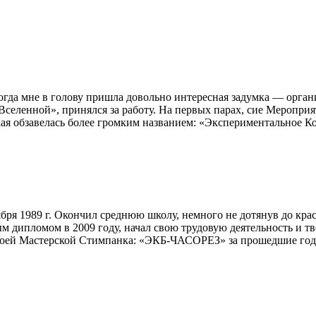
тогда мне в голову пришла довольно интересная задумка — орга
 Вселенной», принялся за работу. На первых парах, сие Меропри
кая обзавелась более громким названием: «Экспериментальное К
ря 1989 г. Окончил среднюю школу, немного не дотянув до кра
ым дипломом в 2009 году, начал свою трудовую деятельность и 
 моей Мастерской Стимпанка: «ЭКБ-ЧАСОРЕЗ» за прошедшие год