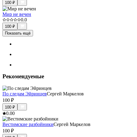
100
₽
Мир не вечен
0.0
100
₽
Показать ещё
Рекомендуемые
По следам Эйринцев
Сергей Маркелов
100
₽
100
₽
0.0
0
Вестимские разбойники
Сергей Маркелов
100
₽