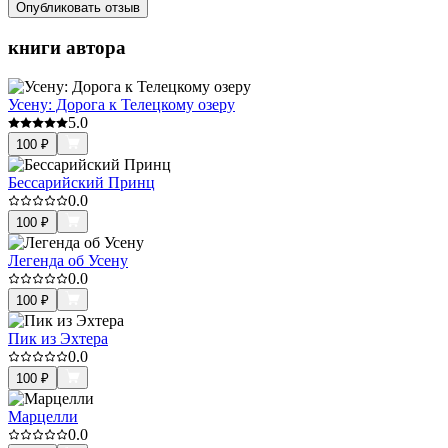
Опубликовать отзыв
книги автора
Усену: Дорога к Телецкому озеру
5.0
100
₽
Бессарийский Принц
0.0
100
₽
Легенда об Усену
0.0
100
₽
Пик из Эхтера
0.0
100
₽
Марцелли
0.0