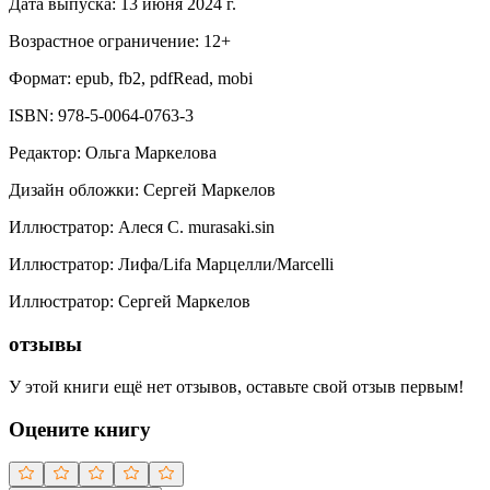
Дата выпуска:
13 июня 2024 г.
Возрастное ограничение:
12
+
Формат:
epub, fb2, pdfRead, mobi
ISBN:
978-5-0064-0763-3
Редактор
:
Ольга Маркелова
Дизайн обложки
:
Сергей Маркелов
Иллюстратор
:
Алеся С. murasaki.sin
Иллюстратор
:
Лифа/Lifa Марцелли/Marcelli
Иллюстратор
:
Сергей Маркелов
отзывы
У этой книги ещё нет отзывов, оставьте свой отзыв первым!
Оцените книгу