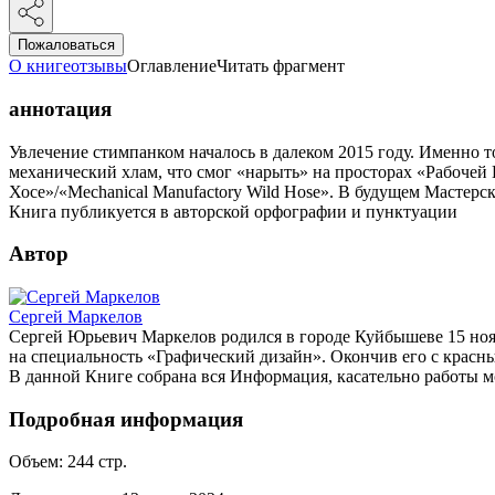
Пожаловаться
О книге
отзывы
Оглавление
Читать фрагмент
аннотация
Увлечение стимпанком началось в далеком 2015 году. Именно 
механический хлам, что смог «нарыть» на просторах «Рабочей
Хосе»/«Mechanical Manufactory Wild Hose». В будущем Мастерс
Книга публикуется в авторской орфографии и пунктуации
Автор
Сергей Маркелов
Сергей Юрьевич Маркелов родился в городе Куйбышеве 15 нояб
на специальность «Графический дизайн». Окончив его с красн
В данной Книге собрана вся Информация, касательно работы
Подробная информация
Объем:
244
стр.