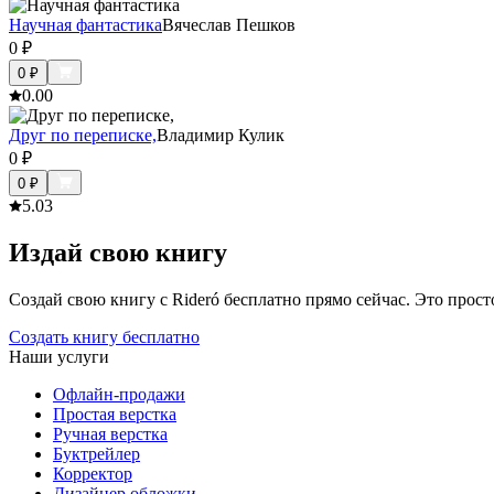
Научная фантастика
Вячеслав Пешков
0
₽
0
₽
0.0
0
Друг по переписке,
Владимир Кулик
0
₽
0
₽
5.0
3
Издай свою книгу
Создай свою книгу с Rideró бесплатно прямо сейчас. Это просто,
Создать книгу бесплатно
Наши услуги
Офлайн-продажи
Простая верстка
Ручная верстка
Буктрейлер
Корректор
Дизайнер обложки