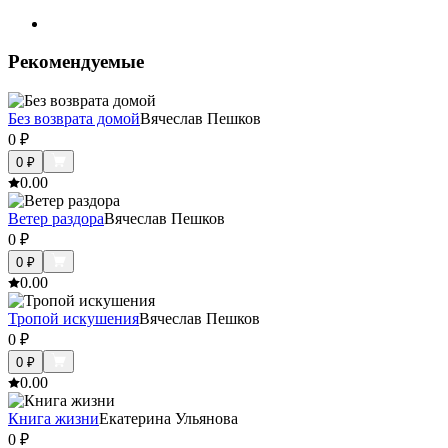
Рекомендуемые
Без возврата домой
Вячеслав Пешков
0
₽
0
₽
0.0
0
Ветер раздора
Вячеслав Пешков
0
₽
0
₽
0.0
0
Тропой искушения
Вячеслав Пешков
0
₽
0
₽
0.0
0
Книга жизни
Екатерина Ульянова
0
₽