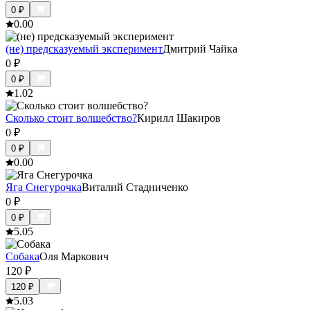
0
₽
0.0
0
(не) предсказуемый эксперимент
Дмитрий Чайка
0
₽
0
₽
1.0
2
Сколько стоит волшебство?
Кирилл Шакиров
0
₽
0
₽
0.0
0
Яга Снегурочка
Виталий Стадниченко
0
₽
0
₽
5.0
5
Собака
Оля Маркович
120
₽
120
₽
5.0
3