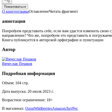
Пожаловаться
О книге
отзывы
Оглавление
Читать фрагмент
аннотация
Попробуем представить себе, если вам удастся изменить свою су
направлении? Что же, попробуем это представить и погружаем
Книга публикуется в авторской орфографии и пунктуации
Автор
Вячеслав Пешков
Подробная информация
Объем:
104
стр.
Дата выпуска:
20 июля 2023 г.
Возрастное ограничение:
18
+
В магазинах:
Ozon
Wildberries
Amazon
ЛитРес