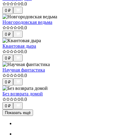
0.0
0
₽
Новгородовская ведьма
0.0
0
₽
Квантовая дыра
0.0
0
₽
Научная фантастика
0.0
0
₽
Без возврата домой
0.0
0
₽
Показать ещё