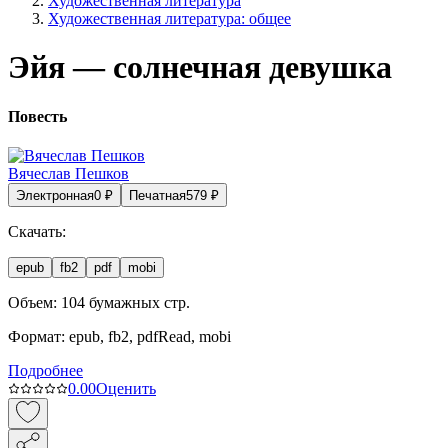
Художественная литература
Художественная литература: общее
Эйя — солнечная девушка
Повесть
Вячеслав Пешков
Электронная
0
₽
Печатная
579
₽
Скачать:
epub
fb2
pdf
mobi
Объем:
104
бумажных стр.
Формат:
epub, fb2, pdfRead, mobi
Подробнее
0.0
0
Оценить