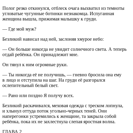
Полог резко откинулся, отблеск очага выхватил из темноты
угловатые чугунные ботинки незнакомца. Испуганная
женщина вышла, прижимая малышку к груди.
— Где мой муж?
Безликий нависал над ней, заслоняя хмурое небо:
— Он больше никогда не увидит солнечного света. А теперь
отдай ребёнка. Он принадлежит мне.
Он тянул к ним огромные руки.
— Ты никогда её не получишь, — гневно бросила она ему
в лицо и отступила на шаг. На груди её разгорался
ослепительный белый свет.
— Рано или поздно Я получу всех.
Безликий раскачивался, меховая одежда с треском лопнула,
и хлынул оттуда поток угольно-черных теней. Они
наперегонки устремились к женщине, та закрыла собой
ребёнка, пока их не захлестнула слепая яростная волна.
ГЛАВА
2