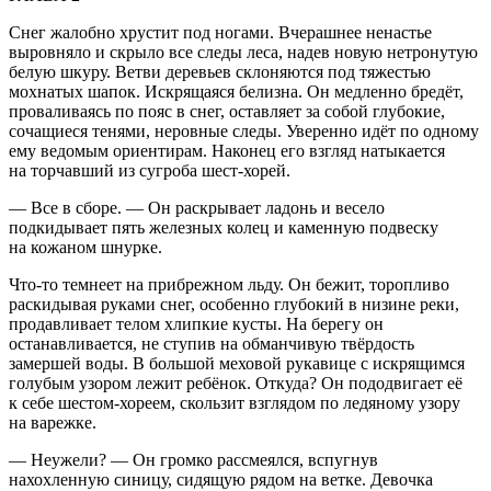
Снег жалобно хрустит под ногами. Вчерашнее ненастье
выровняло и скрыло все следы леса, надев новую нетронутую
белую шкуру. Ветви деревьев склоняются под тяжестью
мохнатых шапок. Искрящаяся белизна. Он медленно бредёт,
проваливаясь по пояс в снег, оставляет за собой глубокие,
сочащиеся тенями, неровные следы. Уверенно идёт по одному
ему ведомым ориентирам. Наконец его взгляд натыкается
на торчавший из сугроба шест-хорей.
— Все в сборе. — Он раскрывает ладонь и весело
подкидывает пять железных колец и каменную подвеску
на кожаном шнурке.
Что-то темнеет на прибрежном льду. Он бежит, торопливо
раскидывая руками снег, особенно глубокий в низине реки,
продавливает телом хлипкие кусты. На берегу он
останавливается, не ступив на обманчивую твёрдость
замершей воды. В большой меховой рукавице с искрящимся
голубым узором лежит ребёнок. Откуда? Он пододвигает её
к себе шестом-хореем, скользит взглядом по ледяному узору
на варежке.
— Неужели? — Он громко рассмеялся, вспугнув
на
хохл
енную синицу, сидящую рядом на ветке. Девочка