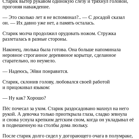
Старик вытер рукавом одинокую слезу и тряхнул головой,
прогоняя наваждение.
— Это сколько лет я не вспоминал?.. — С досадой сказал
он. — Их давно уже нет, а память осталась.
Старик молча продолжил орудовать ножом. Стружка
разлеталась в разные стороны.
Наконец, люлька была готова. Она больше напоминала
неровное строганное деревянное корытце, сделанное
старательно, но неумело.
— Надеюсь, Эйви понравится.
Старик, склонив голову, любовался своей работой
и прицокивал языком:
— Ну как? Хорошо?
Пёс почесал за ухом. Старик раздосадовано махнул на него
рукой. А девочка только приоткрыла глаза, сладко зевнула
и снова уснула крепким детским сном, когда он укладывал её
в подвешенную на столбы дома люльку.
После старик долго сидел у догорающего очага в полумраке,