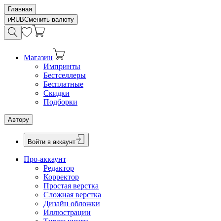
Главная
RUB
Сменить валюту
Магазин
Импринты
Бестселлеры
Бесплатные
Скидки
Подборки
Автору
Войти в аккаунт
Про-аккаунт
Редактор
Корректор
Простая верстка
Сложная верстка
Дизайн обложки
Иллюстрации