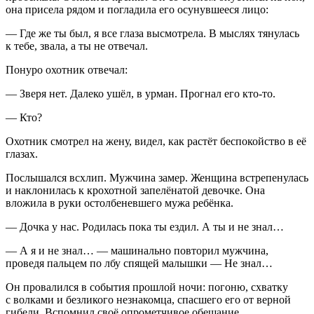
она присела рядом и погладила его осунувшееся лицо:
— Где же ты был, я все глаза высмотрела. В мыслях тянулась
к тебе, звала, а ты не отвечал.
Понуро охотник отвечал:
— Зверя нет. Далеко ушёл, в урман. Прогнал его кто-то.
— Кто?
Охотник смотрел на жену, видел, как растёт беспокойство в её
глазах.
Послышался всхлип. Мужчина замер. Женщина встрепенулась
и наклонилась к крохотной запелёнатой девочке. Она
вложила в руки остолбеневшего мужа ребёнка.
— Дочка у нас. Родилась пока ты ездил. А ты и не знал…
— А я и не знал… — машинально повторил мужчина,
проведя пальцем по лбу спящей малышки — Не знал…
Он провалился в события прошлой ночи: погоню, схватку
с волками и безликого незнакомца, спасшего его от верной
гибели. Вспомнил своё опрометчивое обещание.