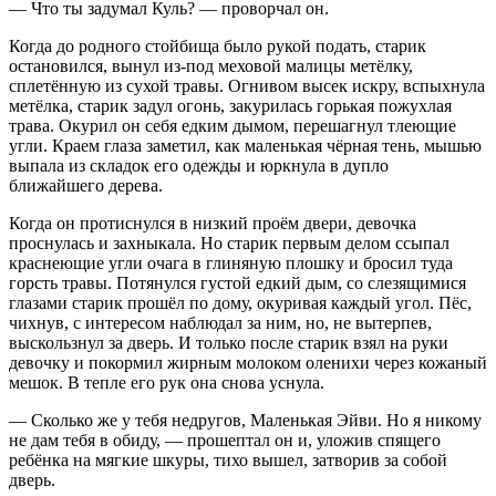
— Что ты задумал Куль? — проворчал он.
Когда до родного стойбища было рукой подать, старик
остановился, вынул из-под меховой малицы метёлку,
сплетённую из сухой травы. Огнивом высек искру, вспыхнула
метёлка, старик задул огонь, за
курил
ась горькая пожухлая
трава. О
курил
он себя едким дымом, перешагнул тлеющие
угли. Краем глаза заметил, как маленькая чёрная тень, мышью
выпала из складок его одежды и юркнула в дупло
ближайшего дерева.
Когда он протиснулся в низкий проём двери, девочка
проснулась и захныкала. Но старик первым делом ссыпал
краснеющие угли очага в глиняную плошку и бросил туда
горсть травы. Потянулся густой едкий дым, со слезящимися
глазами старик прошёл по дому, окуривая каждый угол. Пёс,
чихнув, с интересом наблюдал за ним, но, не вытерпев,
выскользнул за дверь. И только после старик взял на руки
девочку и покормил жирным молоком оленихи через кожаный
мешок. В тепле его рук она снова уснула.
— Сколько же у тебя недругов, Маленькая Эйви. Но я никому
не дам тебя в обиду, — прошептал он и, уложив спящего
ребёнка на мягкие шкуры, тихо вышел, затворив за собой
дверь.