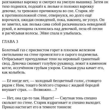
разглаживал варежку и смотрел на умелую вышивку. Затем он
тихо поднялся, подошёл к люльке и положил варежку
девочке, та тревожно причмокнула во сне. Старик лёг
к противоположной стене, отвернулся, но долго ещё
ворочался, ожидая сновидений, пока, наконец, не уснул. Он
не заметил, как люлька сама собой раскачивалась невидимой
рукой, и женщина склонилась над девочкой, пела ей песни
и расчёсывая волосы. Эйви спала и улыбалась.
ГЛАВА
3
Болотный газ с присвистом горит в плоском железном
светильнике на стене промозглого и сырого подземелья.
Отбрасывает причудливые тени на неровный гранитный
свод. Девочка сжимает голубую рукавицу, лежит в каменном
котле, иссечённом грубым узором. Сильная рука качает его,
как колыбель.
— Её нигде нет, — холодный бесцветный голос, стоящего
рядом с Ним, тощего белёсого старика с жидкой бородой
внушает страх. — Возможно…?
— Нет, она где-то там. Ищите! — Смутная тень спешно
скользит по стене. Старик вздрагивает и спешно выходит.
Приказ настигает его в темноте тоннеля: