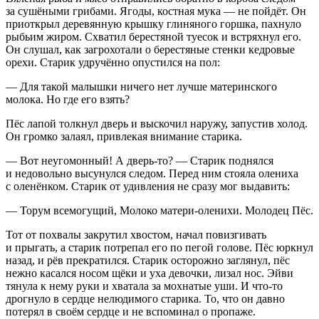
за сушёными грибами. Ягоды, костная мука — не пойдёт. Он
приоткрыл деревянную крышку глиняного горшка, пахнуло
рыбьим жиром. Схватил берестяной туесок и встряхнул его.
Он слушал, как загрохотали о берестяные стенки кедровые
орехи. Старик удручённо опустился на пол:
— Для такой малышки ничего нет лучше материнского
молока. Но где его взять?
Пёс лапой толкнул дверь и выскочил наружу, запустив холод.
Он громко залаял, привлекая вн
иман
ие старика.
— Вот неугомонный! А дверь-то? — Старик поднялся
и недовольно высунулся следом. Перед ним стояла олениха
с оленёнком. Старик от удивления не сразу мог выдавить:
— Торум всемогущий, Молоко матери-оленихи. Молодец Пёс.
Тот от похвалы закрутил хвостом, начал повизгивать
и прыгать, а старик потрепал его по пегой голове. Пёс юркнул
назад, и рёв прекратился. Старик осторожно заглянул, пёс
нежно касался носом щёки и уха девочки, лизал нос. Эйви
тянула к нему руки и хватала за мохнатые уши. И что-то
дрогнуло в сердце нелюдимого старика. То, что он давно
потерял в своём сердце и не вспоминал о пропаже.