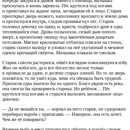
впереди за
курил
ся дымок зимнего стойбища, малышка
проснулась и вновь заревела. Пёс крутился под ногами
и привставал на задние лапы, заглядывая ей в лицо. Старик
приоткрыл дверь низкого, наполовину вросшего в землю дома
и протиснулся внутрь, следом прошмыгнул пёс. Старик
положил девочку на лавку, и, кряхтя, подбросил дров в едва
теплившийся очаг. Дрова полыхнули, сизый дым пополз
вверх, к крохотному оконцу под закопчённым дощатым
потолком. Мягкие красноватые отблески плясали на стенах,
старик скинул малицу и уложил на неё укутанный в меховое
одеяло кричащий свёрток. Малышка плакала не смолкая.
Старик совсем растерялся, обвёл взглядом покосившуюся избу.
Жил он небогато, да и все богатство лесное только
в промысле да удаче, и десятке старых оленей. Но то ли зверь
поизвёлся, то ли ушёл куда, зима эта обещала быть трудной.
Припасов едва хватило бы на одного. Благо рядом есть река,
она смогла бы прокормить старика. Но ребёнок… Пёс
крутился под ногами и старался вылизать заплаканное лицо
девочки.
— Да не мешайся ты, — ворчал на него старик, он судорожно
перебирал короба с припасами. — Наверное, она есть хочет.
Чем же её покормить?
Вяленая рыба и мясо отправились обратно в короба следом