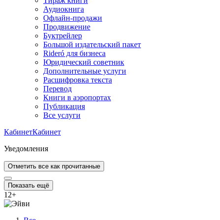
Тираж книги
Аудиокнига
Офлайн-продажи
Продвижение
Буктрейлер
Большой издательский пакет
Rideró для бизнеса
Юридический советник
Дополнительные услуги
Расшифровка текста
Перевод
Книги в аэропортах
Публикация
Все услуги
Кабинет
Кабинет
Уведомления
Отметить все как прочитанные
Показать ещё
12
+