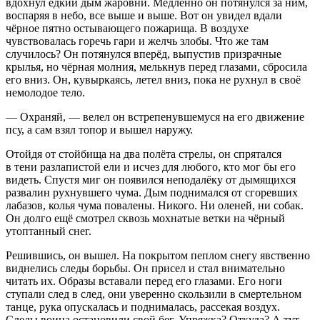
вдохнул едкий дым жаровни. Медленно он потянулся за ним,
воспаряя в небо, все выше и выше. Вот он увидел вдали
чёрное пятно остывающего пожарища. В воздухе
чувствовалась горечь гари и желчь злобы. Что же там
случилось? Он потянулся вперёд, выпустив призрачные
крылья, но чёрная молния, мелькнув перед глазами, сбросила
его вниз. Он, кувыркаясь, летел вниз, пока не рухнул в своё
немолодое тело.
— Охраняй, — велел он встрепенувшемуся на его движение
псу, а сам взял топор и вышел наружу.
Отойдя от стойбища на два полёта стрелы, он спрятался
в тени разлапистой ели и исчез для любого, кто мог бы его
видеть. Спустя миг он появился неподалёку от дымящихся
развалин рухнувшего чума. Дым поднимался от сгоревших
лабазов, колья чума повалены. Никого. Ни оленей, ни собак.
Он долго ещё смотрел сквозь мохнатые ветки на чёрный
утоптанный снег.
Решившись, он вышел. На покрытом пеплом снегу явственно
виднелись следы борьбы. Он присел и стал внимательно
читать их. Образы вставали перед его глазами. Его ноги
ступали след в след, они уверенно скользили в смертельном
танце, рука опускалась и поднималась, рассекая воздух.
Следы воина остановили свой бег. Упряжка? Откуда? А тут