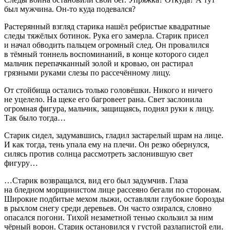
был мужчина. Он-то куда подевался?
Растерянный взгляд старика нашёл ребристые квадратные
следы тяжёлых ботинок. Рука его замерла. Старик присел
и начал обводить пальцем огромный след. Он провалился
в тёмный тоннель воспоминаний, в конце которого сидел
мальчик перепачканный золой и кровью, он растирал
грязными руками слезы по рассечённому лицу.
От стойбища остались только головёшки. Никого и ничего
не уцелело. На щеке его багровеет рана. Свет заслонила
огромная фигура, мальчик, защищаясь, поднял руки к лицу.
Так было тогда…
Старик сидел, задумавшись, гладил застарелый шрам на лице.
И как тогда, тень упала ему на плечи. Он резко обернулся,
силясь против солнца рассмотреть заслонившую свет
фигуру…
…Старик возвращался, вид его был задумчив. Глаза
на бледном морщинистом лице рассеяно бегали по сторонам.
Широкие подбитые мехом лыжи, оставляли глубокие борозды
в рыхлом снегу среди деревьев. Он часто озирался, словно
опасался погони. Тихой незаметной тенью скользил за ним
чёрный ворон. Старик остановился у густой разлапистой ели.