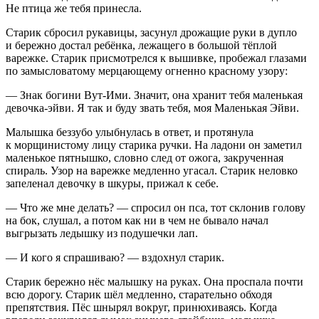
Не птица же тебя принесла.
Старик сбросил рукавицы, засунул дрожащие руки в дупло
и бережно достал ребёнка, лежащего в большой тёплой
варежке. Старик присмотрелся к вышивке, пробежал глазами
по замысловатому мерцающему огненно красному узору:
— Знак богини Вут-Ими. Значит, она хранит тебя маленькая
девочка-эйви. Я так и буду звать тебя, моя Маленькая Эйви.
Малышка беззубо улыбнулась в ответ, и протянула
к морщинистому лицу старика ручки. На ладони он заметил
маленькое пятнышко, словно след от ожога, закрученная
спираль. Узор на варежке медленно угасал. Старик неловко
запеленал девочку в шкуры, прижал к себе.
— Что же мне делать? — спросил он пса, тот склонив голову
на бок, слушал, а потом как ни в чем не бывало начал
выгрызать ледышку из подушечки лап.
— И кого я спрашиваю? — вздохнул старик.
Старик бережно нёс малышку на руках. Она проспала почти
всю дорогу. Старик шёл медленно, старательно обходя
препятствия. Пёс шнырял вокруг, принюхиваясь. Когда