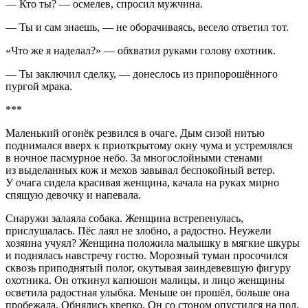
— Кто ты? — осмелев, спросил мужчина.
— Ты и сам знаешь, — не оборачиваясь, весело ответил тот.
«Что же я наделал?» — обхватил руками голову охотник.
— Ты заключил сделку, — донеслось из при
порош
ённого
пургой мрака.
***
Маленький огонёк резвился в очаге. Дым сизой нитью
поднимался вверх к приоткрытому окну чума и устремлялся
в ночное пасмурное небо. За многослойными стенами
из выделанных кож и мехов завывал беспокойный ветер.
У очага сидела красивая женщина, качала на руках мирно
спящую девочку и напевала.
Снаружи залаяла собака. Женщина встрепенулась,
прислушалась. Пёс лаял не злобно, а радостно. Неужели
хозяина учуял? Женщина положила малышку в мягкие шкуры
и поднялась навстречу гостю. Морозный туман просочился
сквозь приподнятый полог, окутывая заиндевевшую фигуру
охотника. Он откинул капюшон малицы, и лицо женщины
осветила радостная улыбка. Меньше он прошёл, больше она
пробежала. Обнялись крепко. Он со стоном опустился на пол,