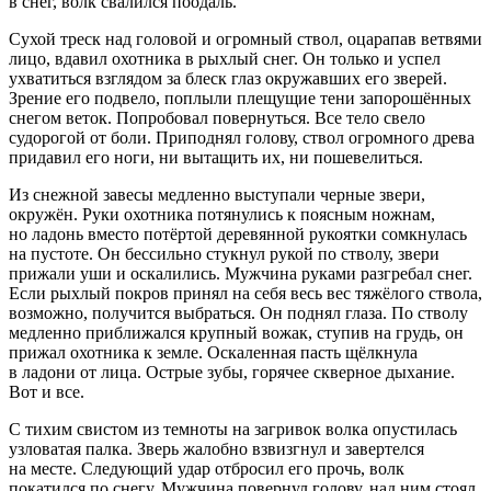
в снег, волк свалился поодаль.
Сухой треск над головой и огромный ствол, оцарапав ветвями
лицо, вдавил охотника в рыхлый снег. Он только и успел
ухватиться взглядом за блеск глаз окружавших его зверей.
Зрение его подвело, поплыли плещущие тени за
порош
ённых
снегом веток. Попробовал повернуться. Все тело свело
судорогой от боли. Приподнял голову, ствол огромного древа
придавил его ноги, ни вытащить их, ни пошевелиться.
Из снежной завесы медленно выступали черные звери,
окружён. Руки охотника потянулись к поясным ножнам,
но ладонь вместо потёртой деревянной рукоятки сомкнулась
на пустоте. Он бессильно стукнул рукой по стволу, звери
прижали уши и оскалились. Мужчина руками разгребал снег.
Если рыхлый покров принял на себя весь вес тяжёлого ствола,
возможно, получится выбраться. Он поднял глаза. По стволу
медленно приближался крупный вожак, ступив на грудь, он
прижал охотника к земле. Оскаленная пасть щёлкнула
в ладони от лица. Острые зубы, горячее скверное дыхание.
Вот и все.
С тихим свистом из темноты на загривок волка опустилась
узловатая палка. Зверь жалобно взвизгнул и завертелся
на месте. Следующий удар отбросил его прочь, волк
покатился по снегу. Мужчина повернул голову, над ним стоял