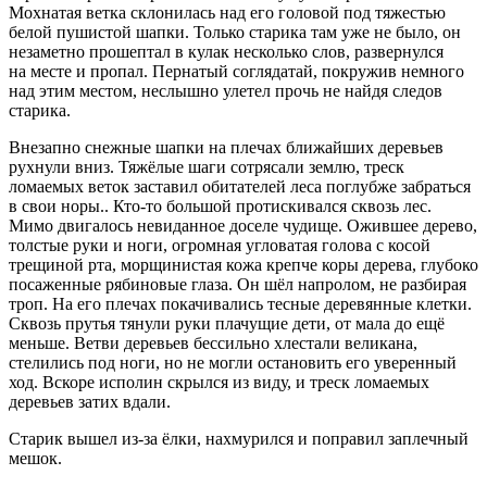
Мохнатая ветка склонилась над его головой под тяжестью
белой пушистой шапки. Только старика там уже не было, он
незаметно прошептал в кулак несколько слов, развернулся
на месте и пропал. Пернатый соглядатай, покружив немного
над этим местом, неслышно улетел прочь не найдя следов
старика.
Внезапно снежные шапки на плечах ближайших деревьев
рухнули вниз. Тяжёлые шаги сотрясали землю, треск
ломаемых веток заставил обитателей леса поглубже забраться
в свои норы.. Кто-то большой протискивался сквозь лес.
Мимо двигалось невиданное доселе чудище. Ожившее дерево,
толстые руки и ноги, огромная угловатая голова с косой
трещиной рта, морщинистая кожа крепче коры дерева, глубоко
посаженные рябиновые глаза. Он шёл напролом, не разбирая
троп. На его плечах покачивались тесные деревянные клетки.
Сквозь прутья тянули руки плачущие дети, от мала до ещё
меньше. Ветви деревьев бессильно хлестали великана,
стелились под ноги, но не могли остановить его уверенный
ход. Вскоре исполин скрылся из виду, и треск ломаемых
деревьев затих вдали.
Старик вышел из-за ёлки, нахмурился и поправил заплечный
мешок.