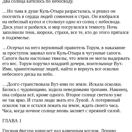
Два солнца катилось по небосводу.
…Но тьма в душе Куль-Отыра разрасталась, и решил он
поселить в сердца людей сомнения и страх. Он взобрался
на небесный купол и столкнул одно из солнц с небосвода.
Диск упал и разбился, и мир погрузился в темноту. Ночь
заполнили тени, шорохи, страхи, все те, кто до этого прятался
в подземелье.
…Осерчал на него верховный правитель Торум, в наказание
за проступок заковал ноги Куль-Отыра в чугунные сапоги.
Сапоги были настолько тяжелы, что земля не могла выдержать
его вес. Торум поручил младшей дочери, воительнице Вут-
Ими, хранительнице людей, найти и вернуть все осколки
небесного диска на небо.
…Долго странствовала Вут-ими по земле. Искала осколки.
Билась с чудовищами, ходила неведомыми тропами. Наконец,
она собрала всё, кроме одного. Второе солнце светило уже
не так ярко. И стали люди звать его Луной. А потерянный
осколок так и остался лежать на земле, ждать своего часа.
Часа, когда ночное солнце вновь засияет с прежней силой.
ГЛАВА 1
Грузная фигура нависает над каменным котлом. Лениво