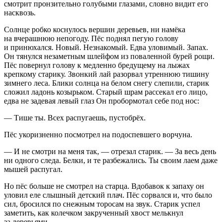
смотрит пронзительно голубыми глазами, словно видит его
насквозь.
Солнце робко коснулось вершин деревьев, ни намёка
на вчерашнюю непогоду. Пёс поднял пегую голову
и принюхался. Новый. Незнакомый. Едва уловимый. Запах.
Он тянулся незаметным шлейфом из поваленной бурей рощи.
Пёс повернул голову к медленно бредущему на лыжах
крепкому старику. Звонкий лай разорвал утреннюю тишину
зимнего леса. Блики солнца на белом снегу слепили, старик
сложил ладонь козырьком. Старый шрам рассекал его лицо,
едва не задевая левый глаз Он пробормотал себе под нос:
— Тише ты. Всех распугаешь, пустобрёх.
Пёс укоризненно посмотрел на подоспевшего ворчуна.
— И не смотри на меня так, — отрезал старик. — За весь день
ни одного следа. Белки, и те разбежались. Ты своим лаем даже
мышей распугал.
Но пёс больше не смотрел на старца. Вдобавок к запаху он
уловил еле слышный детский плач. Пёс сорвался и, что было
сил, бросился по снежным торосам на звук. Старик успел
заметить, как колечком закрученный хвост мелькнул
за деревьями.