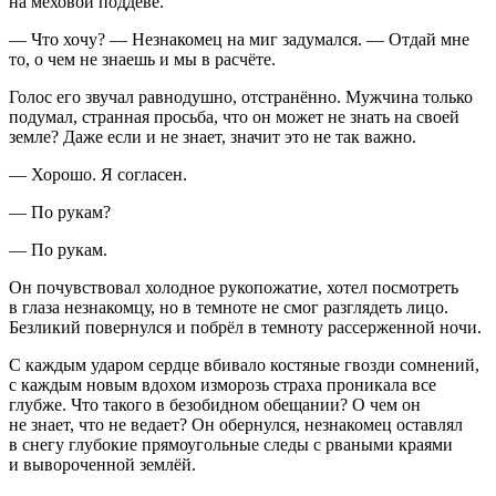
на меховой поддёве.
— Что хочу? — Незнакомец на миг задумался. — Отдай мне
то, о чем не знаешь и мы в расчёте.
Голос его звучал равнодушно, отстранённо. Мужчина только
подумал, странная просьба, что он может не знать на своей
земле? Даже если и не знает, значит это не так важно.
— Хорошо. Я согласен.
— По рукам?
— По рукам.
Он почувствовал холодное рукопожатие, хотел посмотреть
в глаза незнакомцу, но в темноте не смог разглядеть лицо.
Безликий повернулся и побрёл в темноту рассерженной ночи.
С каждым ударом сердце вбивало костяные гвозди сомнений,
с каждым новым вдохом изморозь страха проникала все
глубже. Что такого в безобидном обещании? О чем он
не знает, что не ведает? Он обернулся, незнакомец оставлял
в снегу глубокие прямоугольные следы с рваными краями
и вывороченной землёй.