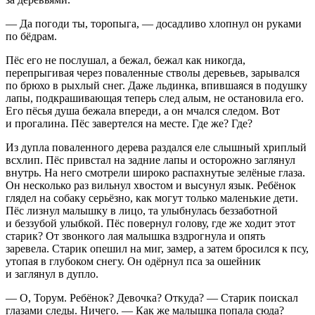
— Да погоди ты, торопыга, — досадливо хлопнул он руками
по бёдрам.
Пёс его не послушал, а бежал, бежал как никогда,
перепрыгивая через поваленные стволы деревьев, зарывался
по брюхо в рыхлый снег. Даже льдинка, впившаяся в подушку
лапы, подкрашивающая теперь след алым, не остановила его.
Его пёсья душа бежала впереди, а он мчался следом. Вот
и прогалина. Пёс завертелся на месте. Где же? Где?
Из дупла поваленного дерева раздался еле слышный хриплый
всхлип. Пёс привстал на задние лапы и осторожно заглянул
внутрь. На него смотрели широко распахнутые зелёные глаза.
Он несколько раз вильнул хвостом и высунул язык. Ребёнок
глядел на собаку серьёзно, как могут только маленькие дети.
Пёс лизнул малышку в лицо, та улыбнулась беззаботной
и беззубой улыбкой. Пёс повернул голову, где же ходит этот
старик? От звонкого лая малышка вздрогнула и опять
заревела. Старик опешил на миг, замер, а затем бросился к псу,
утопая в глубоком снегу. Он одёрнул пса за ошейник
и заглянул в дупло.
— О, Торум. Ребёнок? Девочка? Откуда? — Старик поискал
глазами следы. Ничего. — Как же малышка попала сюда?