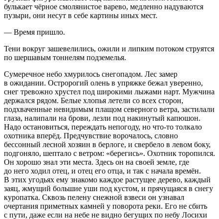
булькает чёрное смолянистое варево, медленно надуваются
пузыри, они несут в себе картины иных мест.
— Время пришло.
Тени вокруг зашевелились, ожили и липким потоком струятся
по шершавым тоннелям подземелья.
Сумеречное небо хмурилось снегопадом. Лес замер
в ожидании. Остророгий олень в упряжке бежал уверенно,
снег тревожно хрустел под широкими лыжами нарт. Мужчина
держался рядом. Белые хлопья летели со всех сторон,
подхваченные невидимым плащом северного ветра, застилали
глаза, налипали на брови, лезли под накинутый капюшон.
Надо остановиться, переждать непогоду, но что-то толкало
охотника вперёд. Предчувствие ворочалось, словно
бессонный лесной хозяин в берлоге, и свербело в левом боку,
подгоняло, шептало с ветром: «берегись». Охотник торопился.
Он хорошо знал эти места. Здесь он на своей земле, где
до него ходил отец, и отец его отца, и так с начала времён.
В этих угодьях ему знакомо каждое растущее дерево, каждый
заяц, жмущий большие уши под кустом, и прячущаяся в снегу
куропатка. Сквозь пелену снежной взвеси он узнавал
очертания приметных камней у поворота реки. Его не сбить
с пути, даже если на небе не видно бегущих по небу Лосихи