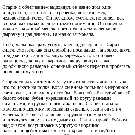
Старик с облегчением выдохнул, он давно жил один
и подзабыл, что такое плач ребёнка, детский смех,
человеческий голос. Он неуклюже суетился, но видел, как
в ореховых глазах оленихи тлело пон
иман
ие. Он нацедил
молоко в кожаный мешок, проткнул ножом маленькую
дырочку и дал девочке. Та жадно зачмокала.
Поев, малышка сразу уснула, крепко, доверчиво. Старик
сидел, смотрел, как она спокойно посапывает на ворохе шкур
и задумчиво гладил большую варежку. Стоило только
вытащить девочку из варежки, как рукавица сжалась
до обычного размера и огненный отблеск перестал пробегать
по вышитому узору.
Старик скрылся в тёмном углу покосившегося дома и начал
что-то искать на полке. Когда он вновь появился в неровном
свете очага, то в руках у него был большой, обтянутый кожей
белого оленя, бубен, украшенный по кругу разными
символами, и круглая плоская жаровня. Старик высыпал
в жаровню щепотку
порош
ка из сушёных трав и опустил
маленький уголёк.
Порош
ок закружил сизым дымом
и потянулся вверх, к окну дымохода. Старик провёл бубном
над очагом, вслушиваясь в упругую вибрацию
натягивающейся кожи. Он сел, закрыл глаза и глубоко