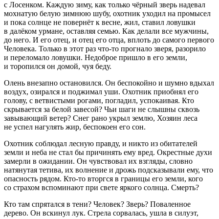
с Лосенком. Каждую зиму, как только чёрный зверь надевал
мохнатую белую зимнюю шубу, охотник уходил на промысел
и пока солнце не повернёт к весне, жил, ставил ловушки
в далёком урмане, оставляя семью. Как делали все мужчины,
до него. И его отец, и отец его отца, вплоть до самого первого
Человека. Только в этот раз что-то прогнало зверя, разорило
и переломало ловушки. Недоброе пришло в его земли,
и торопился он домой, чуя беду.
Олень внезапно остановился. Он беспокойно и шумно вдыхал
воздух, озирался и поджимал уши. Охотник приобнял его
голову, с ветвистыми рогами, погладил, успокаивая. Кто
скрывается за белой завесой? Чьи шаги не слышны сквозь
завывающий ветер? Снег рано укрыл землю, Хозяин леса
не успел нагулять жир, беспокоен его сон.
Охотник соблюдал лесную правду, и никто из обитателей
земли и неба не стал бы причинять ему вред. Окрестные духи
замерли в ожидании. Он чувствовал их взгляды, словно
натянутая тетива, их волнение и дрожь подсказывали ему, что
опасность рядом. Кто-то вторгся в границы его земли, кого
со страхом вспоминают при свете яркого солнца. Смерть?
Кто там спрятался в тени? Человек? Зверь? Поваленное
дерево. Он вскинул лук. Стрела сорвалась, ушла в силуэт,