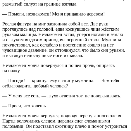
размытый силуэт на границе взгляда.
— Помоги, незнакомец! Меня придавило деревом!
Рослая фигура на миг заслонила собой все. Две руки
протянулись над головой, едва коснувшись лица жёстким
рукавом малицы. Незнакомец встал, упёрся ногами в землю
и с глухим выдохом приподнял огромный ствол. Мужчина
почувствовал, как ослабело и постепенно сошло на нет
чудовищное давление, он оттолкнулся, что было сил руками,
и вытянул непослушные ноги из завала.
Незнакомец молча повернулся и пошёл прочь, опираясь
на палку.
— Погоди! — крикнул ему в спину мужчина. — Чем тебя
отблагодарить, добрый человек?
— У меня все есть, — глухо ответил тот, не поворачиваясь.
— Проси, что хочешь.
Незнакомец молча вернулся, подводя перепуганного оленя.
Нарты волочились следом, царапая снег сломанными
полозьями. Он подставил охотнику плечо и помог устроиться