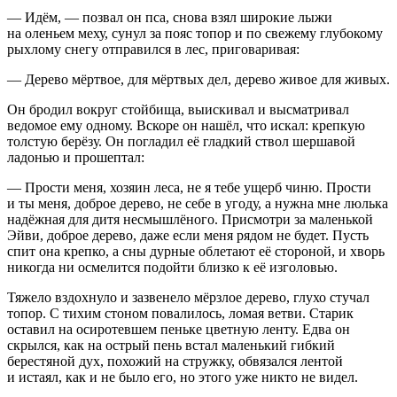
— Идём, — позвал он пса, снова взял широкие лыжи
на оленьем меху, сунул за пояс топор и по свежему глубокому
рыхлому снегу отправился в лес, приговаривая:
— Дерево мёртвое, для мёртвых дел, дерево живое для живых.
Он бродил вокруг стойбища, выискивал и высматривал
ведомое ему одному. Вскоре он нашёл, что искал: крепкую
толстую берёзу. Он погладил её гладкий ствол шершавой
ладонью и прошептал:
— Прости меня, хозяин леса, не я тебе ущерб чиню. Прости
и ты меня, доброе дерево, не себе в угоду, а нужна мне люлька
надёжная для дитя несмышлёного. Присмотри за маленькой
Эйви, доброе дерево, даже если меня рядом не будет. Пусть
спит она крепко, а сны дурные облетают её стороной, и хворь
никогда ни осмелится подойти близко к её изголовью.
Тяжело вздохнуло и зазвенело мёрзлое дерево, глухо стучал
топор. С тихим стоном повалилось, ломая ветви. Старик
оставил на осиротевшем пеньке цветную ленту. Едва он
скрылся, как на острый пень встал маленький гибкий
берестяной дух, похожий на стружку, обвязался лентой
и истаял, как и не было его, но этого уже никто не видел.