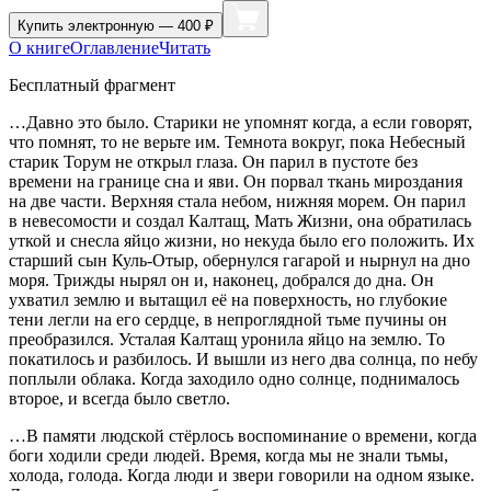
Купить
электронную — 400 ₽
О книге
Оглавление
Читать
Бесплатный фрагмент
…Давно это было. Старики не упомнят когда, а если говорят,
что помнят, то не верьте им. Темнота вокруг, пока Небесный
старик Торум не открыл глаза. Он парил в пустоте без
времени на границе сна и яви. Он порвал ткань мироздания
на две части. Верхняя стала небом, нижняя морем. Он парил
в невесомости и создал Калтащ, Мать Жизни, она обратилась
уткой и снесла яйцо жизни, но некуда было его положить. Их
старший сын Куль-Отыр, обернулся гагарой и нырнул на дно
моря. Трижды нырял он и, наконец, добрался до дна. Он
ухватил землю и вытащил её на поверхность, но глубокие
тени легли на его сердце, в непроглядной тьме пучины он
преобразился. Усталая Калтащ уронила яйцо на землю. То
покатилось и разбилось. И вышли из него два солнца, по небу
поплыли облака. Когда заходило одно солнце, поднималось
второе, и всегда было светло.
…В памяти людской стёрлось воспоминание о времени, когда
боги ходили среди людей. Время, когда мы не знали тьмы,
холода, голода. Когда люди и звери говорили на одном языке.