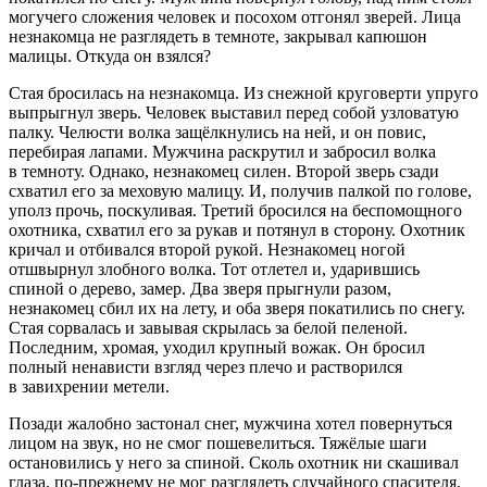
могучего сложения человек и посохом отгонял зверей. Лица
незнакомца не разглядеть в темноте, закрывал капюшон
малицы. Откуда он взялся?
Стая бросилась на незнакомца. Из снежной круговерти упруго
выпрыгнул зверь. Человек выставил перед собой узловатую
палку. Челюсти волка защёлкнулись на ней, и он повис,
перебирая лапами. Мужчина раскрутил и забросил волка
в темноту. Однако, незнакомец силен. Второй зверь сзади
схватил его за меховую малицу. И, получив палкой по голове,
уполз прочь, поскуливая. Третий бросился на беспомощного
охотника, схватил его за рукав и потянул в сторону. Охотник
кричал и отбивался второй рукой. Незнакомец ногой
отшвырнул злобного волка. Тот отлетел и, ударившись
спиной о дерево, замер. Два зверя прыгнули разом,
незнакомец сбил их на лету, и оба зверя покатились по снегу.
Стая сорвалась и завывая скрылась за белой пеленой.
Последним, хромая, уходил крупный вожак. Он бросил
полный ненависти взгляд через плечо и растворился
в завихрении метели.
Позади жалобно застонал снег, мужчина хотел повернуться
лицом на звук, но не смог пошевелиться. Тяжёлые шаги
остановились у него за спиной. Сколь охотник ни скашивал
глаза, по-прежнему не мог разглядеть случайного спасителя,