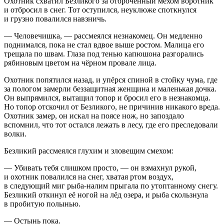
Охотник схватил Безликого за отороченный мехом воротник
и отбросил в снег. Тот оступился, неуклюже споткнулся
и грузно повалился навзничь.
— Человечишка, — рассмеялся незнакомец. Он медленно
поднимался, пока не стал вдвое выше ростом. Малица его
трещала по швам. Глаза под тенью капюшона разгорались
рябиновым цветом на чёрном провале лица.
Охотник попятился назад, и упёрся спиной в стойку чума, где
за пологом замерли беззащитная женщина и маленькая дочка.
Он выпрямился, вытащил топор и бросил его в незнакомца.
Но топор отскочил от Безликого, не причинив никакого вреда.
Охотник замер, он искал на поясе нож, но запоздало
вспомнил, что тот остался лежать в лесу, где его преследовали
волки.
Безликий рассмеялся глухим и зловещим смехом:
— Убивать тебя слишком просто, — он взмахнул рукой,
и охотник повалился на снег, хватая ртом воздух,
в следующий миг рыба-налим прыгала по утоптанному снегу.
Безликий откинул её ногой на лёд озера, и рыба скользнула
в пробитую полынью.
— Остынь пока.