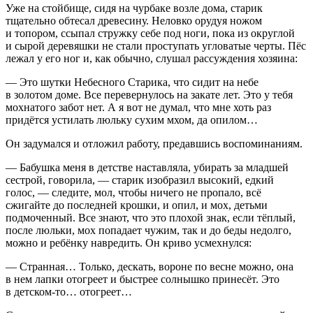
Уже на стойбище, сидя на чурбаке возле дома, старик
тщательно обтесал древесину. Неловко орудуя ножом
и топором, ссыпал стружку себе под ноги, пока из округлой
и сырой деревяшки не стали проступать угловатые черты. Пёс
лежал у его ног и, как обычно, слушал рассуждения хозяина:
— Это шутки Небесного Старика, что сидит на небе
в золотом доме. Все перевернулось на закате лет. Это у тебя
мохнатого забот нет. А я вот не думал, что мне хоть раз
придётся устилать люльку сухим мхом, да опилом…
Он задумался и отложил работу, предавшись воспоминаниям.
— Бабушка меня в детстве наставляла, убирать за младшей
сестрой, говорила, — старик изобразил высокий, едкий
голос, — следите, мол, чтобы ничего не пропало, всё
сжигайте до последней крошки, и опил, и мох, детьми
подмоченный. Все знают, что это плохой знак, если тёплый,
после люльки, мох попадает чужим, так и до беды недолго,
можно и ребёнку навредить. Он криво усмехнулся:
— Странная… Только, дескать, вороне по весне можно, она
в нем лапки отогреет и быстрее солнышко принесёт. Это
в детском-то… отогреет…