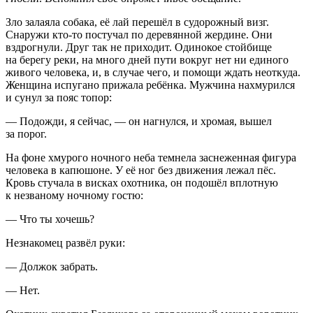
Зло залаяла собака, её лай перешёл в судорожный визг.
Снаружи кто-то постучал по деревянной жердине. Они
вздрогнули. Друг так не приходит. Одинокое стойбище
на берегу реки, на много дней пути вокруг нет ни единого
живого человека, и, в случае чего, и помощи ждать неоткуда.
Женщина испугано прижала ребёнка. Мужчина нахмурился
и сунул за пояс топор:
— Подожди, я сейчас, — он нагнулся, и хромая, вышел
за порог.
На фоне хмурого ночного неба темнела заснеженная фигура
человека в капюшоне. У её ног без движения лежал пёс.
Кровь стучала в висках охотника, он подошёл вплотную
к незваному ночному гостю:
— Что ты хочешь?
Незнакомец развёл руки:
— Должок забрать.
— Нет.