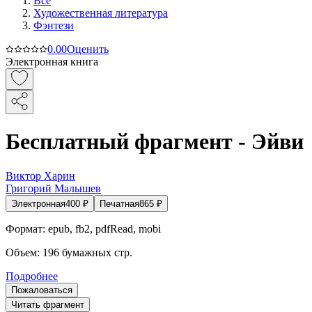
Все
Художественная литература
Фэнтези
0.0
0
Оценить
Электронная книга
Бесплатный фрагмент - Эйви
Виктор Харин
Григорий Малышев
Электронная
400
₽
Печатная
865
₽
Формат:
epub, fb2, pdfRead, mobi
Объем:
196
бумажных стр.
Подробнее
Пожаловаться
Читать фрагмент