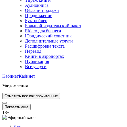
Тираж книги
Аудиокнига
Офлайн-продажи
Продвижение
Буктрейлер
Большой издательский пакет
Rideró для бизнеса
Юридический советник
Дополнительные услуги
Расшифровка текста
Перевод
Книги в аэропортах
Публикация
Все услуги
Кабинет
Кабинет
Уведомления
Отметить все как прочитанные
Показать ещё
18
+