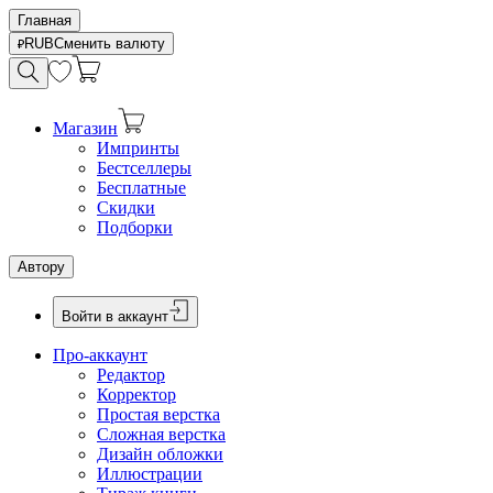
Главная
RUB
Сменить валюту
Магазин
Импринты
Бестселлеры
Бесплатные
Скидки
Подборки
Автору
Войти в аккаунт
Про-аккаунт
Редактор
Корректор
Простая верстка
Сложная верстка
Дизайн обложки
Иллюстрации