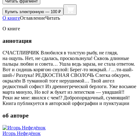
Читать фрагмент
Купить
электронную — 100 ₽
О книге
Оглавление
Читать
О книге
аннотация
СЧАСТЛИВЧИК Влюбился в толстую рыбу, не глядя,
на ощупь. Нет, не сдалась, проскользнула! Сквозь длинные
пальцы любви и совета… Ушла ведь зараза, не стала ответом.
Вот и сидишь корягою снулой: Берег-то мокрый. / …ти-шай-
ший-/ Разлука! РЕДКОСТНАЯ СВОЛОЧЬ Слегка обкурен,
окрылён В туманной тоге нерушимой… Твой ангел
редкостный софист Из древнегреческой берлоги. Уже восьмое
марта минуло, Но всё ж букет из лепестков — увядший!!
Реки же мне: явился с чем!? Добропорядочный, сумнящий!
Книга публикуется в авторской орфографии и пунктуации
об авторе
Игорь Нефедёнок