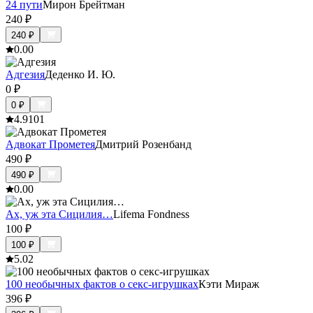
24 пути
Мирон Брейтман
240
₽
240
₽
0.0
0
Адгезия
Деденко И. Ю.
0
₽
0
₽
4.9
101
Адвокат Прометея
Дмитрий Розенбанд
490
₽
490
₽
0.0
0
Ах, уж эта Сицилия…
Lifema Fondness
100
₽
100
₽
5.0
2
100 необычных фактов о секс-игрушках
Кэти Мираж
396
₽