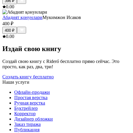
396
₽
0.0
0
Абадият қонунлари
Мукимжон Исаков
400
₽
400
₽
0.0
0
Издай свою книгу
Создай свою книгу с Rideró бесплатно прямо сейчас. Это
просто, как раз, два, три!
Создать книгу бесплатно
Наши услуги
Офлайн-продажи
Простая верстка
Ручная верстка
Буктрейлер
Корректор
Дизайнер обложки
Заказ тиража
Публикация