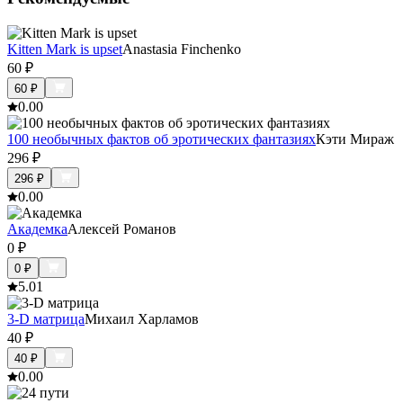
Kitten Mark is upset
Anastasia Finchenko
60
₽
60
₽
0.0
0
100 необычных фактов об эротических фантазиях
Кэти Мираж
296
₽
296
₽
0.0
0
Академка
Алексей Романов
0
₽
0
₽
5.0
1
3-D матрица
Михаил Харламов
40
₽
40
₽
0.0
0