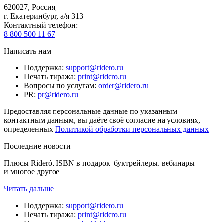
620027
,
Россия
,
г. Екатеринбург, а/я 313
Контактный телефон
:
8 800 500 11 67
Написать нам
Поддержка
:
support@ridero.ru
Печать тиража
:
print@ridero.ru
Вопросы по услугам
:
order@ridero.ru
PR
:
pr@ridero.ru
Предоставляя персональные данные по указанным
контактным данным, вы даёте своё согласие на условиях,
определенных
Политикой обработки персональных данных
Последние новости
Плюсы Rideró, ISBN в подарок, буктрейлеры, вебинары
и многое другое
Читать дальше
Поддержка
:
support@ridero.ru
Печать тиража
:
print@ridero.ru