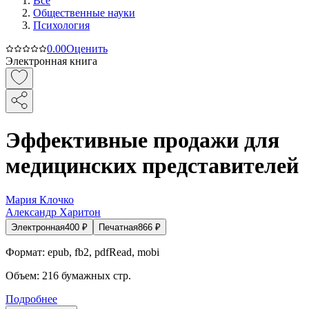
Все
Общественные науки
Психология
0.0
0
Оценить
Электронная книга
Эффективные продажи для
медицинских представителей
Мария Клочко
Александр Харитон
Электронная
400
₽
Печатная
866
₽
Формат:
epub, fb2, pdfRead, mobi
Объем:
216
бумажных стр.
Подробнее