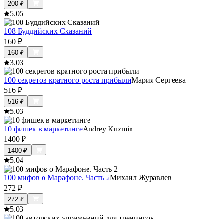
200
₽
5.0
5
108 Буддийских Сказаний
160
₽
160
₽
3.0
3
100 секретов кратного роста прибыли
Мария Сергеева
516
₽
516
₽
5.0
3
10 фишек в маркетинге
Andrey Kuzmin
1400
₽
1400
₽
5.0
4
100 мифов о Марафоне. Часть 2
Михаил Журавлев
272
₽
272
₽
5.0
3