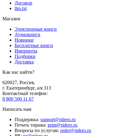
Договор
llm.txt
Магазин
Электронные книги
Аудиокниги
Новинки
Бесплатные книги
Импринты
Подборки
Доставка
Как нас найти?
620027
,
Россия
,
г. Екатеринбург, а/я 313
Контактный телефон
:
8 800 500 11 67
Написать нам
Поддержка
:
support@ridero.ru
Печать тиража
:
print@ridero.ru
Вопросы по услугам
:
order@ridero.ru
PR
:
pr@ridero.ru