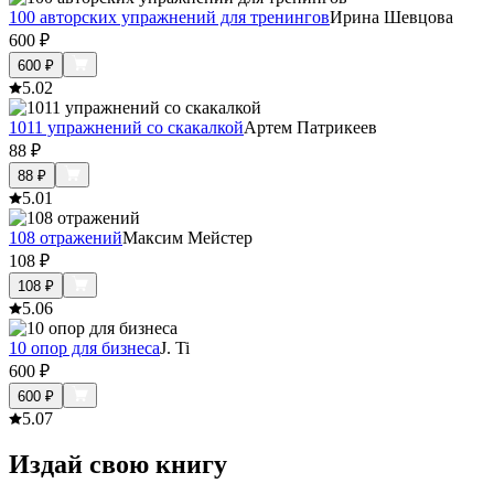
100 авторских упражнений для тренингов
Ирина Шевцова
600
₽
600
₽
5.0
2
1011 упражнений со скакалкой
Артем Патрикеев
88
₽
88
₽
5.0
1
108 отражений
Максим Мейстер
108
₽
108
₽
5.0
6
10 опор для бизнеса
J. Ti
600
₽
600
₽
5.0
7
Издай свою книгу