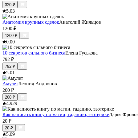
320
₽
5.0
3
Анатомия крупных сделок
Анатолий Жильцов
1200
₽
1200
₽
0.0
0
10 секретов сильного бизнеса
Елена Гуськова
792
₽
792
₽
5.0
1
Амулет
Леонид Андронов
200
₽
200
₽
4.9
29
Как написать книгу по магии, гаданию, эзотерике
Дарья Фроло
20
₽
20
₽
5.0
9