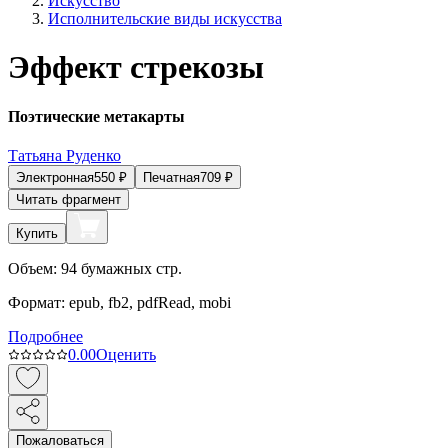
Искусство
Исполнительские виды искусства
Эффект стрекозы
Поэтические метакарты
Татьяна Руденко
Электронная
550
₽
Печатная
709
₽
Читать фрагмент
Купить
Объем:
94
бумажных стр.
Формат:
epub, fb2, pdfRead, mobi
Подробнее
0.0
0
Оценить
Пожаловаться