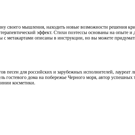
ину своего мышления, находить новые возможности решения кри
 терапевтический эффект. Стихи поэтессы основаны на опыте и 
ы с метакартами описаны в инструкции, но вы можете придумать
стов песен для российских и зарубежных исполнителей, лауреат
ь гостевого дома на побережье Черного моря, автор успешных т
линии косметики.