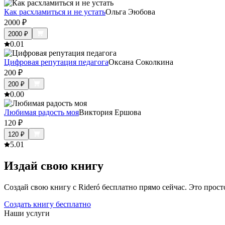
Как расхламиться и не устать
Ольга Эюбова
2000
₽
2000
₽
0.0
1
Цифровая репутация педагога
Оксана Соколкина
200
₽
200
₽
0.0
0
Любимая радость моя
Виктория Ершова
120
₽
120
₽
5.0
1
Издай свою книгу
Создай свою книгу с Rideró бесплатно прямо сейчас. Это просто,
Создать книгу бесплатно
Наши услуги