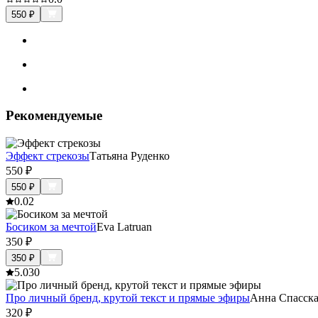
550
₽
Рекомендуемые
Эффект стрекозы
Татьяна Руденко
550
₽
550
₽
0.0
2
Босиком за мечтой
Eva Latruan
350
₽
350
₽
5.0
30
Про личный бренд, крутой текст и прямые эфиры
Анна Спасска
320
₽