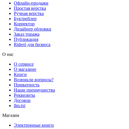
Офлайн-продажи
Простая верстка
Ручная верстка
Буктрейлер
Корректор
Дизайнер обложки
Заказ тиража
Публикация
Rideró для бизнеса
О нас
О сервисе
О магазине
Книги
Возникли вопросы?
Приватность
Наши преимущества
Реквизиты
Договор
llm.txt
Магазин
Электронные книги