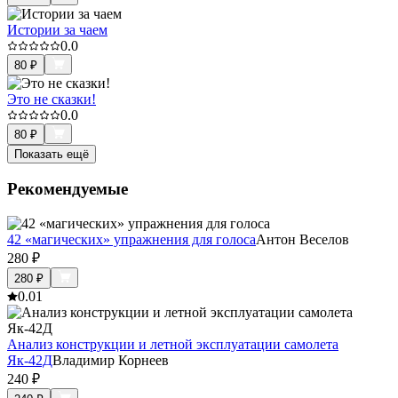
Истории за чаем
0.0
80
₽
Это не сказки!
0.0
80
₽
Показать ещё
Рекомендуемые
42 «магических» упражнения для голоса
Антон Веселов
280
₽
280
₽
0.0
1
Анализ конструкции и летной эксплуатации самолета
Як-42Д
Владимир Корнеев
240
₽