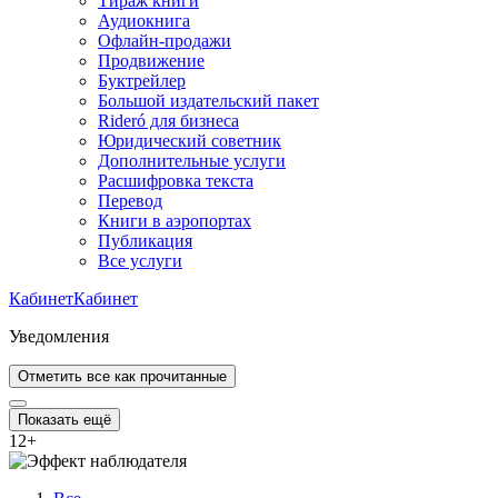
Тираж книги
Аудиокнига
Офлайн-продажи
Продвижение
Буктрейлер
Большой издательский пакет
Rideró для бизнеса
Юридический советник
Дополнительные услуги
Расшифровка текста
Перевод
Книги в аэропортах
Публикация
Все услуги
Кабинет
Кабинет
Уведомления
Отметить все как прочитанные
Показать ещё
12
+