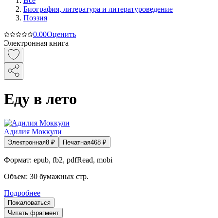
Все
Биография, литература и литературоведение
Поэзия
0.0
0
Оценить
Электронная книга
Еду в лето
Адилия Моккули
Электронная
8
₽
Печатная
468
₽
Формат:
epub, fb2, pdfRead, mobi
Объем:
30
бумажных стр.
Подробнее
Пожаловаться
Читать фрагмент