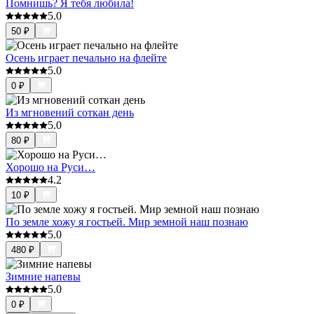
Помнишь? Я тебя любила!
5.0
50
₽
Осень играет печально на флейте
5.0
0
₽
Из мгновений соткан день
5.0
80
₽
Хорошо на Руси…
4.2
10
₽
По земле хожу я гостьей. Мир земной наш познаю
5.0
480
₽
Зимние напевы
5.0
0
₽