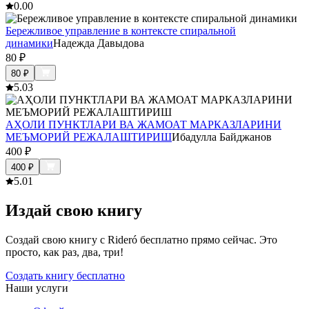
0.0
0
Бережливое управление в контексте спиральной
динамики
Надежда Давыдова
80
₽
80
₽
5.0
3
АҲОЛИ ПУНКТЛАРИ ВА ЖАМОАТ МАРКАЗЛАРИНИ
МЕЪМОРИЙ РЕЖАЛАШТИРИШ
Ибадулла Байджанов
400
₽
400
₽
5.0
1
Издай свою книгу
Создай свою книгу с Rideró бесплатно прямо сейчас. Это
просто, как раз, два, три!
Создать книгу бесплатно
Наши услуги