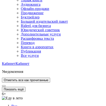
Тираж книги
Аудиокнига
Офлайн-продажи
Продвижение
Буктрейлер
Большой издательский пакет
Rideró для бизнеса
Юридический советник
Дополнительные услуги
Расшифровка текста
Перевод
Книги в аэропортах
Публикация
Все услуги
Кабинет
Кабинет
Уведомления
Отметить все как прочитанные
Показать ещё
6
+