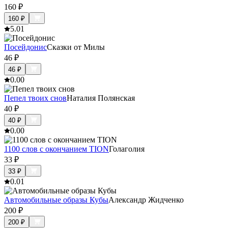
160
₽
160
₽
5.0
1
Посейдонис
Сказки от Милы
46
₽
46
₽
0.0
0
Пепел твоих снов
Наталия Полянская
40
₽
40
₽
0.0
0
1100 слов с окончанием TION
Голаголия
33
₽
33
₽
0.0
1
Автомобильные образы Кубы
Александр Жидченко
200
₽
200
₽