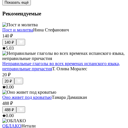
Показать ещё
Рекомендуемые
Пост и молитва
Нина Стефанович
140
₽
140
₽
5.0
3
Неправильные глаголы во всех временах испанского языка,
неправильные причастия
Т. Олива Моралес
20
₽
20
₽
0.0
0
Оно живет под кроватью
Тамара Дамашкан
488
₽
488
₽
0.0
0
ОБЛАКО
Нетали