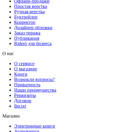
Офлайн-продажи
Простая верстка
Ручная верстка
Буктрейлер
Корректор
Дизайнер обложки
Заказ тиража
Публикация
Rideró для бизнеса
О нас
О сервисе
О магазине
Книги
Возникли вопросы?
Приватность
Наши преимущества
Реквизиты
Договор
llm.txt
Магазин
Электронные книги
Аудиокниги