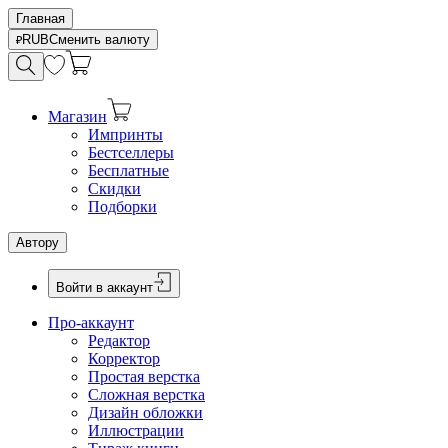
Главная
RUB
Сменить валюту
Магазин
Импринты
Бестселлеры
Бесплатные
Скидки
Подборки
Автору
Войти в аккаунт
Про-аккаунт
Редактор
Корректор
Простая верстка
Сложная верстка
Дизайн обложки
Иллюстрации