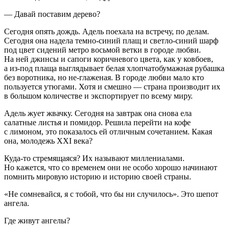
— Давай поставим дерево?
Сегодня опять дождь. Адель поехала на встречу, по делам.
Сегодня она надела темно-синий плащ и светло-синий шарф
под цвет сидений метро восьмой ветки в городе любви.
На ней джинсы и сапоги коричневого цвета, как у ковбоев,
а из-под плаща выглядывает белая хлопчатобумажная рубашка
без воротника, но не-глаженая. В городе любви мало кто
пользуется утюгами. Хотя и смешно — страна производит их
в большом количестве и экспортирует по всему миру.
Адель жует жвачку. Сегодня на завтрак она снова ела
салатные листья и помидор. Решила перейти на кофе
с лимоном, это показалось ей отличным сочетанием. Какая
она, молодежь XXI века?
Куда-то стремящаяся? Их называют миллениалами.
Но кажется, что со временем они не особо хорошо начинают
помнить мировую историю и историю своей страны.
«Не сомневайся, я с тобой, что бы ни случилось». Это шепот
ангела.
Где живут ангелы?