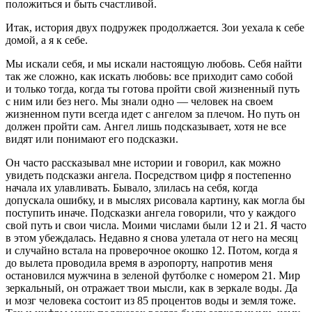
положиться и быть счастливой.
Итак, история двух подружек продолжается. Зои уехала к себе
домой, а я к себе.
Мы искали себя, и мы искали настоящую любовь. Себя найти
так же сложно, как искать любовь: все приходит само собой
и только тогда, когда ты готова пройти свой жизненный путь
с ним или без него. Мы знали одно — человек на своем
жизненном пути всегда идет с ангелом за плечом. Но путь он
должен пройти сам. Ангел лишь подсказывает, хотя не все
видят или понимают его подсказки.
Он часто рассказывал мне истории и говорил, как можно
увидеть подсказки ангела. Посредством цифр я постепенно
начала их улавливать. Бывало, злилась на себя, когда
допускала ошибку, и в мыслях рисовала картину, как могла бы
поступить иначе. Подсказки ангела говорили, что у каждого
свой путь и свои числа. Моими ч
ислам
и были 12 и 21. Я часто
в этом убеждалась. Недавно я снова улетала от него на месяц
и случайно встала на проверочное окошко 12. Потом, когда я
до вылета проводила время в аэропорту, напротив меня
остановился мужчина в зеленой футболке с номером 21. Мир
зеркальный, он отражает твои мысли, как в зеркале воды. Да
и мозг человека состоит из 85 процентов воды и земля тоже.