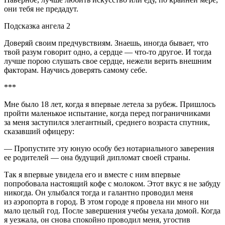
они тебя не предадут.
Подсказка ангела 2
Доверяй своим предчувствиям. Знаешь, иногда бывает, что
твой разум говорит одно, а сердце — что-то другое. И тогда
лучше порою слушать свое сердце, нежели верить внешним
факторам. Научись доверять самому себе.
***
Мне было 18 лет, когда я впервые летела за рубеж. Пришлось
пройти маленькое испытание, когда перед пограничниками
за меня заступился элегантный, среднего возраста спутник,
сказавший офицеру:
— Пропустите эту юную особу без нотариального заверения
ее родителей — она будущий дипломат своей страны.
Так я впервые увидела его и вместе с ним впервые
попробовала настоящий кофе с молоком. Этот вкус я не забуду
никогда. Он улыбался тогда и галантно проводил меня
из аэропорта в город. В этом городе я провела ни много ни
мало целый год. После завершения учебы уехала домой. Когда
я уезжала, он снова спокойно проводил меня, угостив