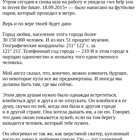
Утром сегодня я снова шла на работу и увидела «we help you
to invent the future. 18.09.2015» — было написано на футболке
парня, который проходил в метро.
Верь и по вере твоей будет дано
Город любви, население этого города более
30 150 000 человек. И из них 51 процент мужчин.
Географические координаты: 211° 122′ с. ш.
121° 211′.Телефонный год города — 210 И в этом городе я
ощущаю одиночество и нехватку того единственного
человека.
Мой ангел сказал, что, конечно, можно изменить будущее,
но некоторые пути все же предначертаны. И иногда мы
должны быть там, где мы сейчас.
Этим двум душам нужно было однажды встретиться,
влюбиться друг в друга и не отпускать. Он влюбился в ее
душу, скучал по ней, когда она была в другом городе
и в другой стране. Она хотела дышать им, а он ею. Говорят,
что даже океан покажется лужей, если на том берегу
находится человек, который тебе нужен.
Он обогревал ее так же, как шерстяной свитер, купленный
когда-то давно в любимом городе. Он — тот галантный