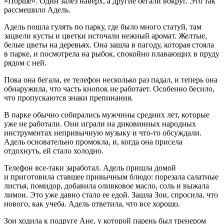
«Порше». Один залез наверх, а другие бегали вокруг. Это так
рассмешило Адель.
Адель пошла гулять по парку, где было много статуй, там
зацвели кусты и цветки источали нежный аромат. Желтые,
белые цветы на деревьях. Она зашла в пагоду, которая стояла
в парке, и посмотрела на рыбок, спокойно плавающих в пруду
рядом с ней.
Пока она бегала, ее телефон несколько раз падал, и теперь она
обнаружила, что часть кнопок не работает. Особенно бесило,
что пропускаются знаки препинания.
В парке обычно собирались мужчины средних лет, которые
уже не работали. Они играли на диковинных народных
инструментах непривычную музыку и что-то обсуждали.
Адель основательно промокла, и, когда она присела
отдохнуть, ей стало холодно.
Телефон все-таки заработал. Адель пришла домой
и приготовила ставшее привычным блюдо: порезала салатные
листья, помидор, добавила оливковое масло, соль и выжала
лимон. Это уже давно стало ее едой. Зашла Зои, спросила, что
нового, как учеба. Адель ответила, что все хорошо.
Зои ходила к подруге Ане, у которой парень был тренером