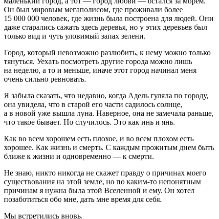
маленький город, а тот — город любви — остался за морем.
Он был мировым мегаполисом, где проживали более
15 000 000 человек, где жизнь была построена для людей. Они
даже старались сажать здесь деревья, но у этих деревьев был
только вид и чуть уловимый запах зелени.
Город, который невозможно разлюбить, к нему можно только
тянуться. Уехать посмотреть другие города можно лишь
на неделю, а то и меньше, иначе этот город начинал меня
очень сильно ревновать.
Я забыла сказать, что недавно, когда Адель гуляла по городу,
она увидела, что в старой его части садилось солнце,
а в новой уже вышла луна. Наверное, она не замечала раньше,
что такое бывает. Но случилось. Это как инь и янь.
Как во всем хорошем есть плохое, и во всем плохом есть
хорошее. Как жизнь и смерть. С каждым прожитым днем быть
ближе к жизни и одновременно — к смерти.
Не знаю, никто никогда не скажет правду о причинах моего
существования на этой земле, но по каким-то непонятным
причинам я нужна была этой Вселенной и ему. Он хотел
позаботиться обо мне, дать мне время для себя.
Мы встретились вновь.