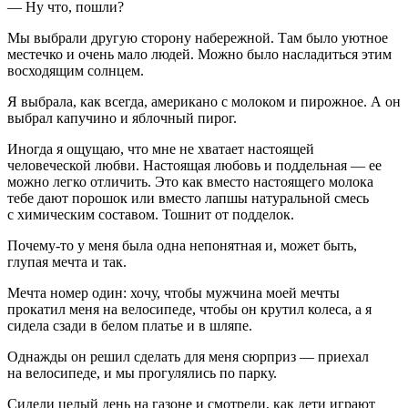
— Ну что, пошли?
Мы выбрали другую сторону набережной. Там было уютное
местечко и очень мало людей. Можно было насладиться этим
восходящим солнцем.
Я выбрала, как всегда,
америк
ано с молоком и пирожное. А он
выбрал капучино и яблочный пирог.
Иногда я ощущаю, что мне не хватает настоящей
человеческой любви. Настоящая любовь и поддельная — ее
можно легко отличить. Это как вместо настоящего молока
тебе дают
порош
ок или вместо лапшы натуральной смесь
с химическим составом. Тошнит от подделок.
Почему-то у меня была одна непонятная и, может быть,
глупая мечта и так.
Мечта номер один: хочу, чтобы мужчина моей мечты
прокатил меня на велосипеде, чтобы он крутил
колес
а, а я
сидела сзади в белом платье и в шляпе.
Однажды он решил сделать для меня сюрприз — приехал
на велосипеде, и мы прогулялись по парку.
Сидели целый день на газоне и смотрели, как дети играют