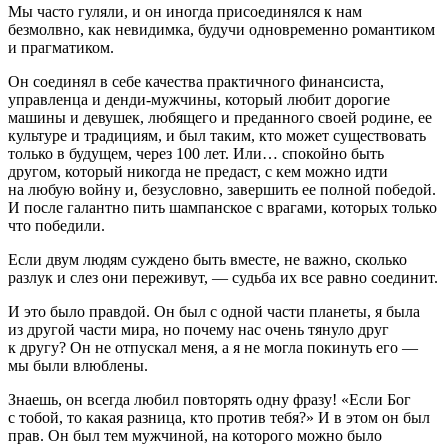
Мы часто гуляли, и он иногда присоединялся к нам
безмолвно, как невидимка, будучи одновременно романтиком
и прагматиком.
Он соединял в себе качества практичного финансиста,
управленца и денди-мужчины, который любит дорогие
машины и девушек, любящего и преданного своей родине, ее
культуре и традициям, и был таким, кто может существовать
только в будущем, через 100 лет. Или… спокойно быть
другом, который никогда не предаст, с кем можно идти
на любую войну и, безусловно, завершить ее полной победой.
И после галантно пить
шампанск
ое с врагами, которых только
что победили.
Если двум людям суждено быть вместе, не важно, сколько
разлук и слез они переживут, — судьба их все равно соединит.
И это было правдой. Он был с одной части планеты, я была
из другой части мира, но почему нас очень тянуло друг
к другу? Он не отпускал меня, а я не могла покинуть его —
мы были влюблены.
Знаешь, он всегда любил повторять одну фразу! «Если Бог
с тобой, то какая разница, кто против тебя?» И в этом он был
прав. Он был тем мужчиной, на которого можно было