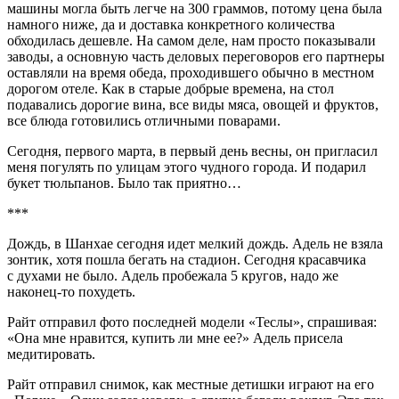
машины могла быть легче на 300 граммов, потому цена была
намного ниже, да и доставка конкретного количества
обходилась дешевле. На самом деле, нам просто показывали
заводы, а основную часть деловых переговоров его партнеры
оставляли на время обеда, проходившего обычно в местном
дорогом отеле. Как в старые добрые времена, на стол
подавались дорогие вина, все виды мяса, овощей и фруктов,
все блюда готовились отличными поварами.
Сегодня, первого марта, в первый день весны, он пригласил
меня погулять по улицам этого чудного города. И подарил
букет тюльпанов. Было так приятно…
***
Дождь, в Шанхае сегодня идет мелкий дождь. Адель не взяла
зонтик, хотя пошла бегать на стадион. Сегодня красавчика
с духами не было. Адель пробежала 5 кругов, надо же
наконец-то похудеть.
Райт отправил фото последней модели «Теслы», спрашивая:
«Она мне нравится, купить ли мне ее?» Адель присела
медитировать.
Райт отправил снимок, как местные детишки играют на его