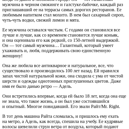
мужчина в черном смокинге и галстуке-бабочке, каждый раз
приглашавший ее на террасы самых дорогих ресторанов. Ее
любимым напитком стал мохито. В нем был сахарный сироп,
чуть-чуть водки, свежий лимон и мята.
Ее мужчина оставался чистым. С годами он становился все
лучше и лучше, как со временем становится лучше
конья
к,
и она оценивала его как редкий, со 150
-летн
ей выдержкой.
Он — тот самый мужчина… Галантный, который умеет
ухаживать и, любя, поддерживать свою единственную
женщину!
Она же любила все антикварное и натуральное, все, что
существовало и производилось 100 лет назад. Ей нравился
запах чистой натуральной кожи, она сходила с ума от чистой
шерсти и одежды однотонных приглушенных цветов. Даже
имя ее было данью ретро — Адель.
Они встретились впервые, когда ей было 18 лет, когда она еще
не знала, что такое жизнь, а он был уже состоявшийся
и опытный. Многое повидавший. Его звали Райт/Mr. Right.
В тот день машина Райта сломалась, и пришлось ему ехать
на метро, а Адель, как всегда, спешила на учебу. Ее кудрявые
волосы шевелили струи ветра от воздуха, который подают