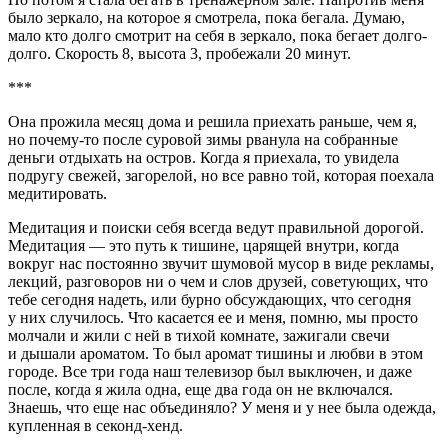
было зеркало, на которое я смотрела, пока бегала. Думаю,
мало кто долго смотрит на себя в зеркало, пока бегает долго-
долго. Скорость 8, высота 3, пробежали 20 минут.
***
Она прожила месяц дома и решила приехать раньше, чем я,
но почему-то после суровой зимы рванула на собранные
деньги отдыхать на остров. Когда я приехала, то увидела
подругу свежей, загорелой, но все равно той, которая поехала
медитировать.
Медитация и поиски себя всегда ведут правильной дорогой.
Медитация — это путь к тишине, царящей внутри, когда
вокруг нас постоянно звучит шумовой мусор в виде рекламы,
лекций, разговоров ни о чем и слов друзей, советующих, что
тебе сегодня надеть, или бурно обсуждающих, что сегодня
у них случилось. Что касается ее и меня, помню, мы просто
молчали и жили с ней в тихой комнате, зажигали свечи
и дышали ароматом. То был аромат тишины и любви в этом
городе. Все три года наш телевизор был выключен, и даже
после, когда я жила одна, еще два года он не включался.
Знаешь, что еще нас объединяло? У меня и у нее была одежда,
купленная в секонд-хенд.