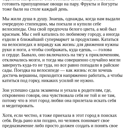
готовить припущенные овощи на пару. Фрукты и йогурты
тоже были на столе каждый день.
Мы жили душа в душу. Знаешь, однажды, когда нам выдали
очередную стипендию, мы поехали и купили себе
велосипеды. Она свой предпочла белого цвета, а мой был
красным. Мы с ней катались по любимому городу, а иногда
ездили в ближайший супермаркет за продуктами. Кататься
на велосипедах и вправду как жизнь: для движения нужны
руки и ноги, а чтобы соображать, куда едешь, — голова
и сердце. Бывало, оно включалось на тягу к приключениям,
отключались мозги, и тогда мы совершенно случайно могли
завернуть куда-то не туда, но все равно попадали в райские
сады. Поездка на велосипеде — как жизнь: если хочешь
достичь вершины, приходится напряженно работать, а чтобы
катиться под горку, никаких усилий не нужно.
Зои успешно сдала экзамены и уехала к родителям, где,
откровенно говоря, она чувствовала себя не той и не там,
потому что в этот город любви она прилетала искать себя
и медитировать.
Хотя, если честно, я тоже приехала в этот город в поисках
себя. Ведь рано или поздно, но человек понимает свое
предназначение либо просто должен создать и понять свое