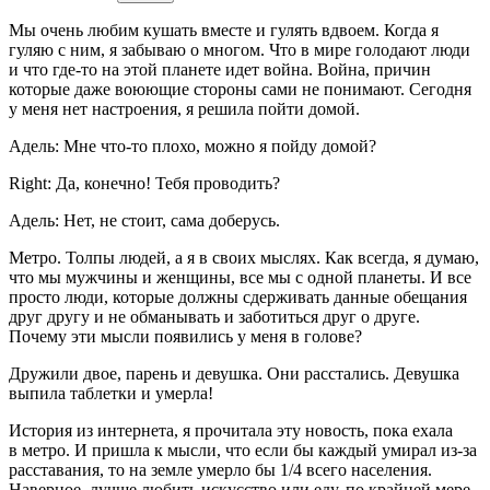
Мы очень любим кушать вместе и гулять вдвоем. Когда я
гуляю с ним, я забываю о многом. Что в мире голодают люди
и что где-то на этой планете идет война. Война, причин
которые даже воюющие стороны сами не понимают. Сегодня
у меня нет настроения, я решила пойти домой.
Адель: Мне что-то плохо, можно я пойду домой?
Right: Да, конечно! Тебя проводить?
Адель: Нет, не стоит, сама доберусь.
Метро. Толпы людей, а я в своих мыслях. Как всегда, я думаю,
что мы мужчины и женщины, все мы с одной планеты. И все
просто люди, которые должны сдерживать данные обещания
друг другу и не обманывать и заботиться друг о друге.
Почему эти мысли появились у меня в голове?
Дружили двое, парень и девушка. Они расстались. Девушка
выпила
таблет
ки и умерла!
История из интернета, я прочитала эту новость, пока ехала
в метро. И пришла к мысли, что если бы каждый умирал из-за
расставания, то на земле умерло бы 1/4 всего населения.
Наверное, лучше любить искусство или еду, по крайней мере,