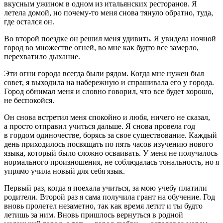
вкусным ужином в одном из итальянских ресторанов. Я
летела домой, но почему-то меня снова тянуло обратно, туда,
где остался он.
Во второй поездке он решил меня удивить. Я увидела ночной
город во множестве огней, во мне как будто все замерло,
перехватило дыхание.
Эти огни города всегда были рядом. Когда мне нужен был
совет, я выходила на набережную и спрашивала его у города.
Город обнимал меня и словно говорил, что все будет хорошо,
не беспокойся.
Он снова встретил меня спокойно и любя, ничего не сказал,
а просто отправил учиться дальше. Я снова провела год
в гордом одиночестве, борясь за свое существование. Каждый
день приходилось посвящать по пять часов изучению нового
языка, который было сложно осваивать. У меня не получалось
нормального произношения, не соблюдалась тональность, но я
упрямо учила новый для себя язык.
Первый раз, когда я поехала учиться, за мою учебу платили
родители. Второй раз я сама получила грант на обучение. Год
вновь пролетел незаметно, так как время летит и ты будто
летишь за ним. Вновь пришлось вернуться в родной