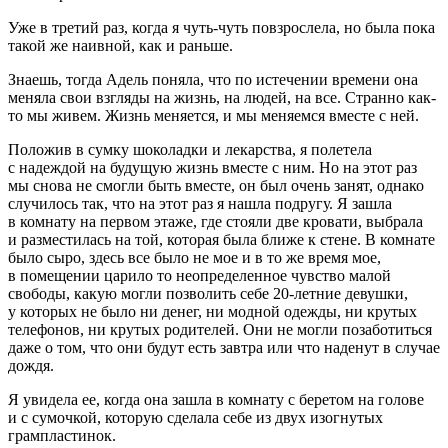
Уже в третий раз, когда я чуть-чуть повзрослела, но была пока
такой же наивной, как и раньше.
Знаешь, тогда Адель поняла, что по истечении времени она
меняла свои взгляды на жизнь, на людей, на все. Странно как-
то мы живем. Жизнь меняется, и мы меняемся вместе с ней.
Положив в сумку шоколадки и лекарства, я полетела
с надеждой на будущую жизнь вместе с ним. Но на этот раз
мы снова не смогли быть вместе, он был очень занят, однако
случилось так, что на этот раз я нашла подругу. Я зашла
в комнату на первом этаже, где стояли две кровати, выбрала
и разместилась на той, которая была ближе к стене. В комнате
было сыро, здесь все было не мое и в то же время мое,
в помещении царило то неопределенное чувство малой
свободы, какую могли позволить себе 20
-летн
ие девушки,
у которых не было ни денег, ни модной одежды, ни крутых
телефонов, ни крутых родителей. Они не могли позаботиться
даже о том, что они будут есть завтра или что наденут в случае
дождя.
Я увидела ее, когда она зашла в комнату с беретом на голове
и с сумочкой, которую сделала себе из двух изогнутых
грампластинок.