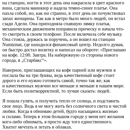
на станции, ногти в этот день она накрасила в цвет красного
вина, сделала маникюр и надела темно-синее платье. Она
пахла собой, но, как ни странно, в этот день он почувствовал
запах женщины. Так как в метро было много людей, он встал
сзади Адели. Она приподняла спавшую лямку платья,
механическим движением поправила прическу и начала что-
то смотреть в своем телефоне. После включила себе музыку.
Она стояла, держась за поручень, а он вошел на станции
Numizmat, где находился финансовый центр. Недолго думая,
он быстро достал визитку и написал на обороте: «Приглашаю
на кофе. 12:00. Завтра. На набережную со стороны нового
города, в „Старбакс“».
Наверное, приглашающих на кофе парней или мужчин я
послала бы на три буквы, ведь качественный кофе стоит
дорого и его нужно готовить самой, точно так же, как
и качественных мужчин все меньше и меньше в нашем мире.
Если быть политкорректной, то лучше сказать: людей.
Я пошла гулять, и получить тепло от солнца, и подставить
свое лицо. Ведь я не могу жить без солнечного света и чистой
любви. Когда я обнимаю детей, будто насыщаюсь жизнью
и силами. Теперь в этом большом городе у меня нет желания
кого-либо обнимать, я просто жду того единственного.
Хватит мечтать и летать в облаках.