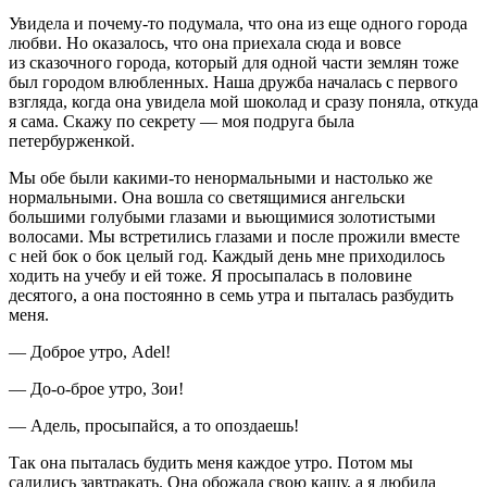
Увидела и почему-то подумала, что она из еще одного города
любви. Но оказалось, что она приехала сюда и вовсе
из сказочного города, который для одной части землян тоже
был городом влюбленных. Наша дружба началась с первого
взгляда, когда она увидела мой шоколад и сразу поняла, откуда
я сама. Скажу по секрету — моя подруга была
петербурженкой.
Мы обе были какими-то ненормальными и настолько же
нормальными. Она вошла со светящимися ангельски
большими голубыми глазами и вьющимися золотистыми
волосами. Мы встретились глазами и после прожили вместе
с ней бок о бок целый год. Каждый день мне приходилось
ходить на учебу и ей тоже. Я просыпалась в половине
десятого, а она постоянно в семь утра и пыталась разбудить
меня.
— Доброе утро, Adel!
— До-о-брое утро, Зои!
— Адель, просыпайся, а то опоздаешь!
Так она пыталась будить меня каждое утро. Потом мы
садились завтракать. Она обожала свою кашу, а я любила