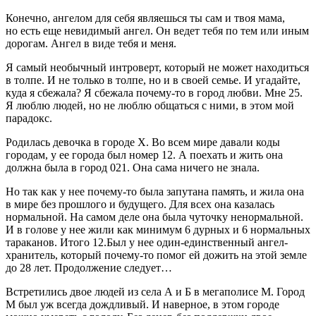
Конечно, ангелом для себя являешься ты сам и твоя мама,
но есть еще невидимый ангел. Он ведет тебя по тем или иным
дорогам. Ангел в виде тебя и меня.
Я самый необычный интроверт, который не может находиться
в толпе. И не только в толпе, но и в своей семье. И угадайте,
куда я сбежала? Я сбежала почему-то в город любви. Мне 25.
Я люблю людей, но не люблю общаться с ними, в этом мой
парадокс.
Родилась девочка в городе X. Во всем мире давали коды
городам, у ее города был номер 12. А поехать и жить она
должна была в город 021. Она сама ничего не знала.
Но так как у нее почему-то была запутана память, и жила она
в мире без прошлого и будущего. Для всех она казалась
нормальной. На самом деле она была чуточку ненормальной.
И в голове у нее жили как минимум 6 дурных и 6 нормальных
тараканов. Итого 12.Был у нее один-единственный ангел-
хранитель, который почему-то помог ей дожить на этой земле
до 28 лет. Продолжение следует…
Встретились двое людей из села A и Б в мегаполисе М. Город
М был уж всегда дождливый. И наверное, в этом городе