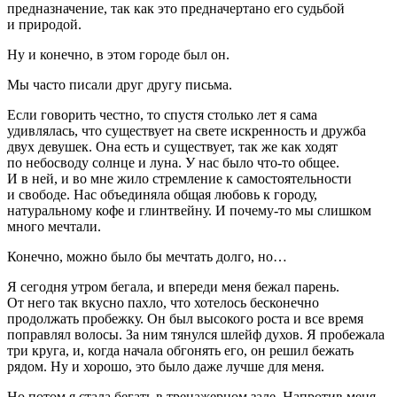
предназначение, так как это предначертано его судьбой
и природой.
Ну и конечно, в этом городе был он.
Мы часто писали друг другу письма.
Если говорить честно, то спустя столько лет я сама
удивлялась, что существует на свете искренность и дружба
двух девушек. Она есть и существует, так же как ходят
по небосводу солнце и луна. У нас было что-то общее.
И в ней, и во мне жило стремление к самостоятельности
и свободе. Нас объединяла общая любовь к городу,
натуральному кофе и глинтвейну. И почему-то мы слишком
много мечтали.
Конечно, можно было бы мечтать долго, но…
Я сегодня утром бегала, и впереди меня бежал парень.
От него так вкусно пахло, что хотелось бесконечно
продолжать пробежку. Он был высокого роста и все время
поправлял волосы. За ним тянулся шлейф духов. Я пробежала
три круга, и, когда начала обгонять его, он решил бежать
рядом. Ну и хорошо, это было даже лучше для меня.
Но потом я стала бегать в тренажерном зале. Напротив меня