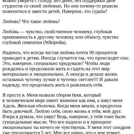
можно умереть с голоду. Без денег, без поддержки двое
студентов со своей любовью. Но они почему-то решили
пожениться и завести детей. Наверное, это судьба?
Любовь? Что такое любовь?
Любо́вь — чувство, свойственное человеку, глубокая
привязанность к другому человеку или объекту, чувство
глубокой симпатии (Wikipedia).
Надеюсь, что всегда чистая любовь почти 90 процентов
приводит к детям. Иногда случается так, что происходит
секс
.
Это, наверное, специально придумали? Чтобы люди
рождались и продолжали жить и гадить на этот мир
материально и эмоционально. А иногда и делали жизнь
остальных чуточку лучше и чуточку светлее!!! И давали
надежду, что продолжать жить и развлекать себя.
Я просто я. Меня назвали сбором букв, который
в человеческом мире имеет значение как имя, а зовут меня
Адель. Женская оболочка. Когда меня зачали, я предпочла
быть девочкой. Люблю себя, свою жизнь и тебя, мой друг.
Вчера я думала, что умру! Ведь, наверное, у тебя тоже были
суиц
идальные мысли. Что все надоело и в принципе
эмоционально ты ничего не чувствуешь. У меня этот синдром
уже продолжается 5 лет. Мне все равно, что о чем думает.