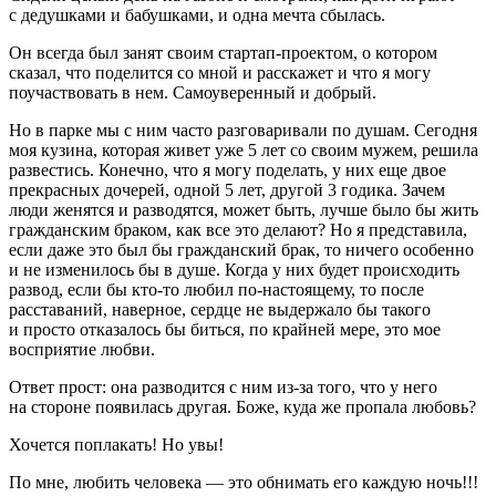
с дедушками и бабушками, и одна мечта сбылась.
Он всегда был занят своим стартап-проектом, о котором
сказал, что поделится со мной и расскажет и что я могу
поучаствовать в нем. Самоуверенный и добрый.
Но в парке мы с ним часто разговаривали по душам. Сегодня
моя кузина, которая живет уже 5 лет со своим мужем, решила
развестись. Конечно, что я могу поделать, у них еще двое
прекрасных дочерей, одной 5 лет, другой 3 годика. Зачем
люди женятся и разводятся, может быть, лучше было бы жить
гражданским браком, как все это делают? Но я представила,
если даже это был бы гражданский брак, то ничего особенно
и не изменилось бы в душе. Когда у них будет происходить
развод, если бы кто-то любил по-настоящему, то после
расставаний, наверное, сердце не выдержало бы такого
и просто отказалось бы биться, по крайней мере, это мое
восприятие любви.
Ответ прост: она разводится с ним из-за того, что у него
на стороне появилась другая. Боже, куда же пропала любовь?
Хочется поплакать! Но увы!
По мне, любить человека — это обнимать его каждую ночь!!!