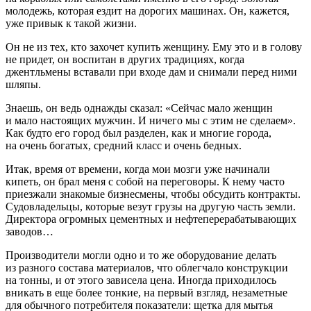
молодежь, которая ездит на дорогих машинах. Он, кажется,
уже привык к такой жизни.
Он не из тех, кто захочет купить женщину. Ему это и в голову
не придет, он воспитан в других традициях, когда
джентльмены вставали при входе дам и снимали перед ними
шляпы.
Знаешь, он ведь однажды сказал: «Сейчас мало женщин
и мало настоящих мужчин. И ничего мы с этим не сделаем».
Как будто его город был разделен, как и многие города,
на очень богатых, средний класс и очень бедных.
Итак, время от времени, когда мои мозги уже начинали
кипеть, он брал меня с собой на переговоры. К нему часто
приезжали знакомые бизнесмены, чтобы обсудить контракты.
Судовладельцы, которые везут грузы на другую часть земли.
Директора огромных цементных и нефтеперерабатывающих
заводов…
Производители могли одно и то же оборудование делать
из разного состава материалов, что облегчало конструкции
на тонны, и от этого зависела цена. Иногда приходилось
вникать в еще более тонкие, на первый взгляд, незаметные
для обычного потребителя показатели: щетка для мытья