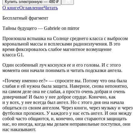
Купить
электронную — 480 ₽
О книге
Оглавление
Читать
Бесплатный фрагмент
Тайны будущего — Gabriele on mirror
Произошла вспышка на Солнце среднего класса с выбросом
корональной массы и всплесками радиоизлучения. В это
время фиксировалось слабое магнитное возмущение
класса G1.
Один особенный луч коснулся ее и его головы. И с этого
момента они начали понимать и читать подсказки ангела.
«Почему именно ее?» — спросите вы. Потому что она была
слабая и ей нужна была защита. Наверное, снова непонятно,
на самом деле она не слабая, а просто очень добрая и очень
доверчивая! И было у нее доброе сердце. Конечно, как
и у всех, у нее всегда был ангел. Но с этого дня она начала
общаться со своим ангелом. Через книги, через музыку и через
футболки прохожих. У каждого у нас есть ангел. И они между
собой часто общаются, и, конечно, они стараются защищать
нас, но иногда, когда мы делаем неправильные поступки, они
нас наказывают.