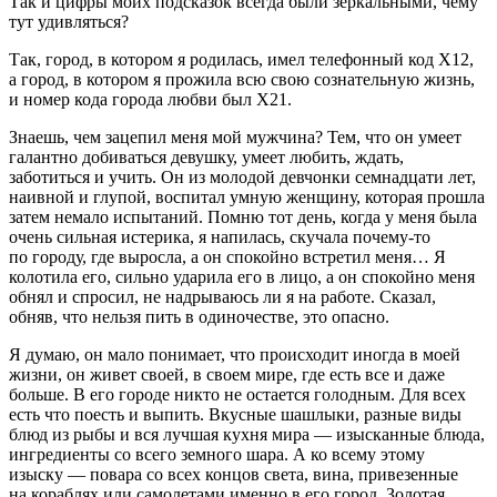
Так и цифры моих подсказок всегда были зеркальными, чему
тут удивляться?
Так, город, в котором я родилась, имел телефонный код Х12,
а город, в котором я прожила всю свою сознательную жизнь,
и номер кода города любви был Х21.
Знаешь, чем зацепил меня мой мужчина? Тем, что он умеет
галантно добиваться девушку, умеет любить, ждать,
заботиться и учить. Он из молодой девчонки семнадцати лет,
наивной и глупой, воспитал умную женщину, которая прошла
затем немало испытаний. Помню тот день, когда у меня была
очень сильная истерика, я напилась, скучала почему-то
по городу, где выросла, а он спокойно встретил меня… Я
колотила его, сильно ударила его в лицо, а он спокойно меня
обнял и спросил, не надрываюсь ли я на работе. Сказал,
обняв, что нельзя пить в одиночестве, это опасно.
Я думаю, он мало понимает, что происходит иногда в моей
жизни, он живет своей, в своем мире, где есть все и даже
больше. В его городе никто не остается голодным. Для всех
есть что поесть и выпить. Вкусные шашлыки, разные виды
блюд из рыбы и вся лучшая кухня мира — изысканные блюда,
ингредиенты со всего земного шара. А ко всему этому
изыску — повара со всех концов света, вина, привезенные
на кораблях или самолетами именно в его город. Золотая