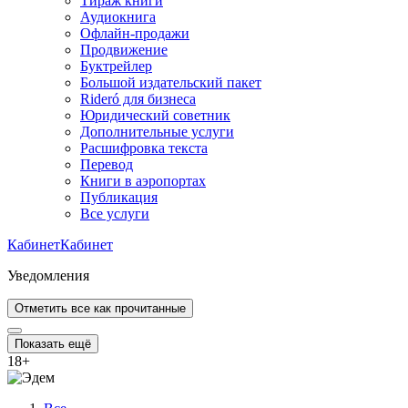
Тираж книги
Аудиокнига
Офлайн-продажи
Продвижение
Буктрейлер
Большой издательский пакет
Rideró для бизнеса
Юридический советник
Дополнительные услуги
Расшифровка текста
Перевод
Книги в аэропортах
Публикация
Все услуги
Кабинет
Кабинет
Уведомления
Отметить все как прочитанные
Показать ещё
18
+