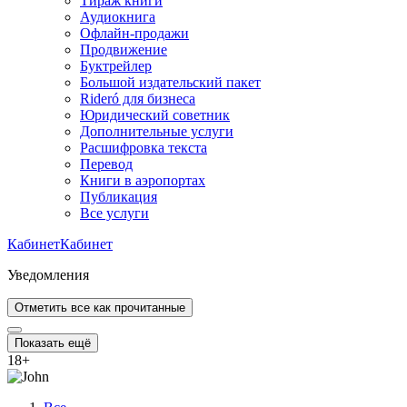
Тираж книги
Аудиокнига
Офлайн-продажи
Продвижение
Буктрейлер
Большой издательский пакет
Rideró для бизнеса
Юридический советник
Дополнительные услуги
Расшифровка текста
Перевод
Книги в аэропортах
Публикация
Все услуги
Кабинет
Кабинет
Уведомления
Отметить все как прочитанные
Показать ещё
18
+