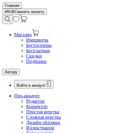
Главная
RUB
Сменить валюту
Магазин
Импринты
Бестселлеры
Бесплатные
Скидки
Подборки
Автору
Войти в аккаунт
Про-аккаунт
Редактор
Корректор
Простая верстка
Сложная верстка
Дизайн обложки
Иллюстрации